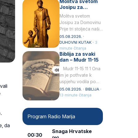
Molitva svetom
Snježna. Ovaj naziv,
Josipu za
Sancta Maria…
Domovinu
Molitva svetom
Josipu za Domovinu
Prije tri stoljeća naši
su pradjedovi
05.08.2026. ·
odlučili, svečano
DUHOVNI KUTAK ·
3
izjavili i službeno
minute čitanja
Biblija za svaki
proglasili da Ti, brižni
dan – Mudr 11-15
Poočime Isusov,…
Mudr 11-15 11 1 Ona
im je pothvate k
uspjehu vodila po
vali
ruci proroka svetog2
05.08.2026. · BIBLIJA ·
e
kad su prohodili
13 minute čitanja
pustoš nenastanjenui
dizali…
.
Program Radio Marija
e, da
Snaga Hrvatske
00:30