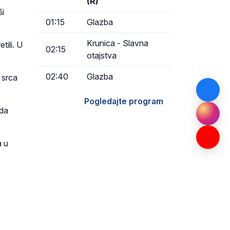
(R)
ši
01:15
Glazba
Krunica - Slavna
tili. U
02:15
otajstva
02:40
Glazba
j srca
Pogledajte program
 da
a u