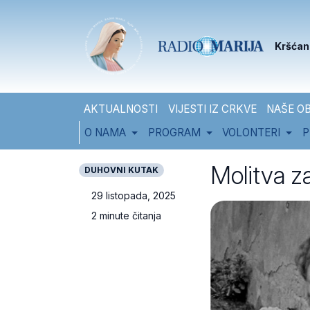
Skip to content
Skip to footer
Kršćan
AKTUALNOSTI
VIJESTI IZ CRKVE
NAŠE OB
O NAMA
PROGRAM
VOLONTERI
P
Molitva z
DUHOVNI KUTAK
29 listopada, 2025
2 minute čitanja