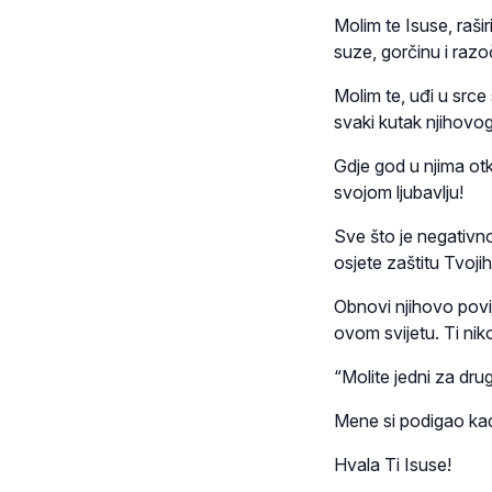
Molim te Isuse, raširi
suze, gorčinu i razo
Molim te, uđi u srce
svaki kutak njihovog
Gdje god u njima otkr
svojom ljubavlju!
Sve što je negativno 
osjete zaštitu Tvoji
Obnovi njihovo povi
ovom svijetu. Ti nik
“Molite jedni za drug
Mene si podigao kad 
Hvala Ti Isuse!