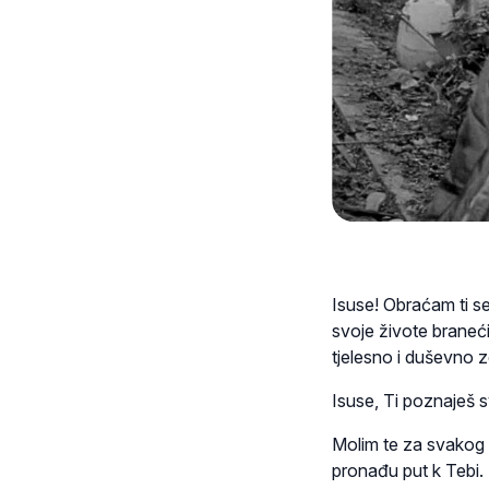
Isuse! Obraćam ti se 
svoje živote braneći
tjelesno i duševno z
Isuse, Ti poznaješ s
Molim te za svakog p
pronađu put k Tebi.