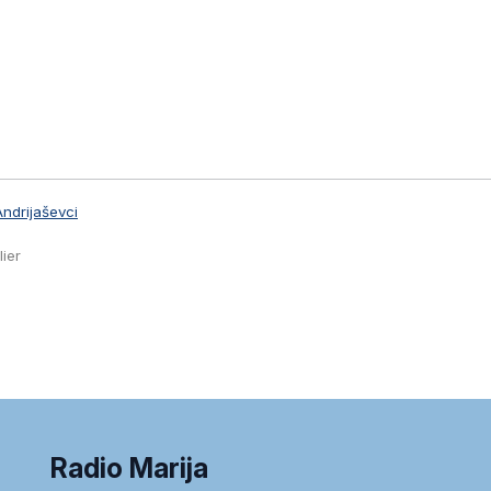
ndrijaševci
lier
Radio Marija