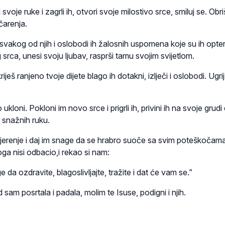
 svoje ruke i zagrli ih, otvori svoje milostivo srce, smiluj se. Obri
čarenja.
 svakog od njih i oslobodi ih žalosnih uspomena koje su ih optere
 srca, unesi svoju ljubav, rasprši tamu svojim svijetlom.
iješ ranjeno tvoje dijete blago ih dotakni, izlječi i oslobodi. Ugri
ukloni. Pokloni im novo srce i prigrli ih, privini ih na svoje grudi
h snažnih ruku.
jerenje i daj im snage da se hrabro suoče sa svim poteškočam
oga nisi odbacio,i rekao si nam:
e da ozdravite, blagoslivljajte, tražite i dat će vam se.”
sam posrtala i padala, molim te Isuse, podigni i njih.