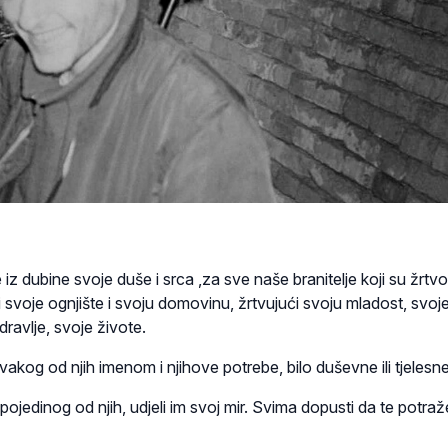
iz dubine svoje duše i srca ,za sve naše branitelje koji su žrtvo
 svoje ognjište i svoju domovinu, žrtvujući svoju mladost, svoj
dravlje, svoje živote.
vakog od njih imenom i njihove potrebe, bilo duševne ili tjelesne
ojedinog od njih, udjeli im svoj mir. Svima dopusti da te potraž