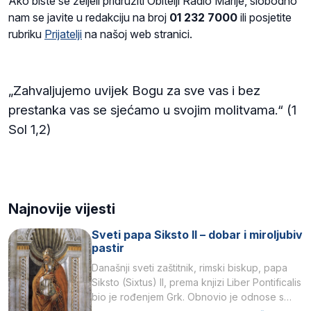
Ako biste se željeli pridružiti Obitelji Radio Marije, slobodno
nam se javite u redakciju na broj
01 232 7000
ili posjetite
rubriku
Prijatelji
na našoj web stranici.
„Zahvaljujemo uvijek Bogu za sve vas i bez
prestanka vas se sjećamo u svojim molitvama.“ (1
Sol 1,2)
Najnovije vijesti
Sveti papa Siksto II – dobar i miroljubiv
pastir
Današnji sveti zaštitnik, rimski biskup, papa
Siksto (Sixtus) II, prema knjizi Liber Pontificalis
bio je rođenjem Grk. Obnovio je odnose s