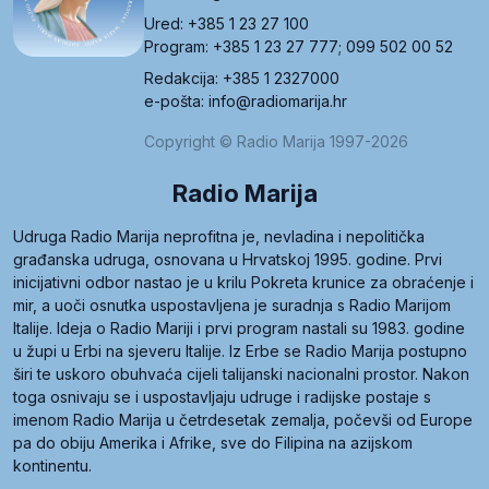
Ured: +385 1 23 27 100
Program: +385 1 23 27 777; 099 502 00 52
Redakcija: +385 1 2327000
e-pošta: info@radiomarija.hr
Copyright © Radio Marija 1997-2026
Radio Marija
Udruga Radio Marija neprofitna je, nevladina i nepolitička
građanska udruga, osnovana u Hrvatskoj 1995. godine. Prvi
inicijativni odbor nastao je u krilu Pokreta krunice za obraćenje i
mir, a uoči osnutka uspostavljena je suradnja s Radio Marijom
Italije. Ideja o Radio Mariji i prvi program nastali su 1983. godine
u župi u Erbi na sjeveru Italije. Iz Erbe se Radio Marija postupno
širi te uskoro obuhvaća cijeli talijanski nacionalni prostor. Nakon
toga osnivaju se i uspostavljaju udruge i radijske postaje s
imenom Radio Marija u četrdesetak zemalja, počevši od Europe
pa do obiju Amerika i Afrike, sve do Filipina na azijskom
kontinentu.