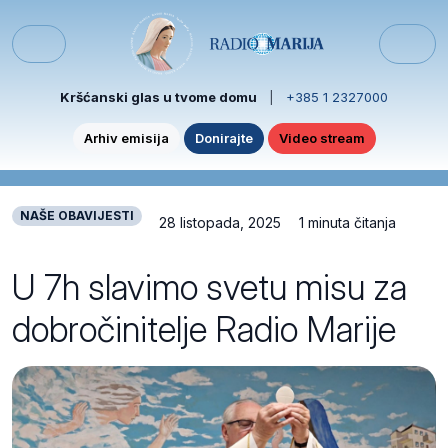
Skip to content
Skip to footer
Menu
Kršćanski glas u tvome domu
|
+385 1 2327000
Arhiv emisija
Donirajte
Video stream
NAŠE OBAVIJESTI
28 listopada, 2025
1 minuta čitanja
U 7h slavimo svetu misu za
dobročinitelje Radio Marije