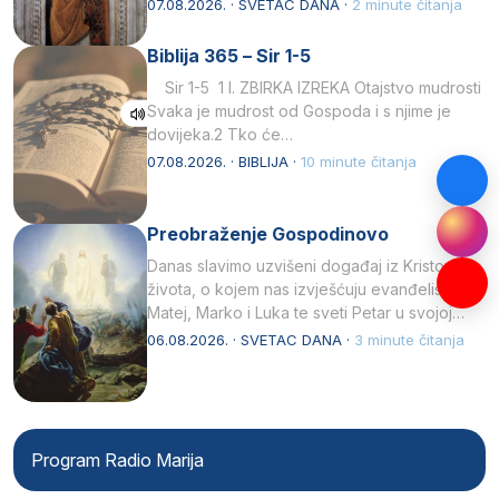
afričkim…
07.08.2026. · SVETAC DANA ·
2 minute čitanja
Biblija 365 – Sir 1-5
Sir 1-5 1 I. ZBIRKA IZREKA Otajstvo mudrosti
Svaka je mudrost od Gospoda i s njime je
dovijeka.2 Tko će…
07.08.2026. · BIBLIJA ·
10 minute čitanja
Preobraženje Gospodinovo
Danas slavimo uzvišeni događaj iz Kristova
života, o kojem nas izvješćuju evanđelisti
Matej, Marko i Luka te sveti Petar u svojoj
drugoj…
06.08.2026. · SVETAC DANA ·
3 minute čitanja
Program Radio Marija