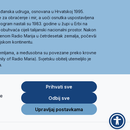
građanska udruga, osnovana u Hrvatskoj 1995.
ce za obraćenje i mir, a uoči osnutka uspostavljena
 program nastali su 1983. godine u župi u Erbi na
 obuhvaća cijeli talijanski nacionalni prostor. Nakon
 imenom Radio Marija u četrdesetak zemalja, počevši
ijskom kontinentu.
zemljama, a međusobna su povezane preko krovne
y of Radio Maria). Svjetsku obitelj utemeljilo je
a.
Prihvati sve
je
App
Google
Odbij sve
Store
Play
Upravljaj postavkama