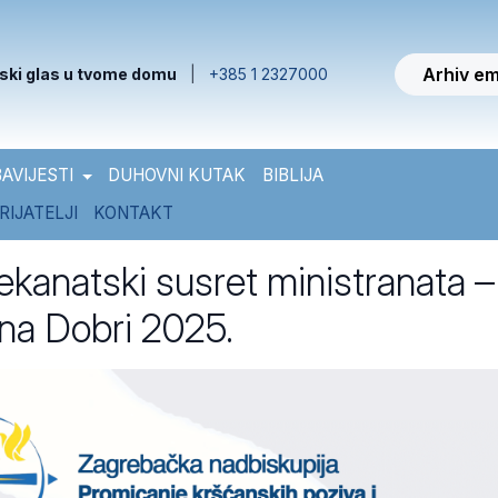
Arhiv em
ski glas u tvome domu
|
+385 1 2327000
AVIJESTI
DUHOVNI KUTAK
BIBLIJA
RIJATELJI
KONTAKT
ekanatski susret ministranata –
na Dobri 2025.