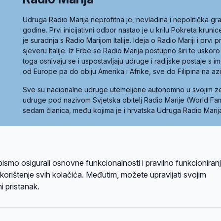
Udruga Radio Marija neprofitna je, nevladina i nepolitička 
godine. Prvi inicijativni odbor nastao je u krilu Pokreta kruni
je suradnja s Radio Marijom Italije. Ideja o Radio Mariji i prvi
sjeveru Italije. Iz Erbe se Radio Marija postupno širi te uskoro
toga osnivaju se i uspostavljaju udruge i radijske postaje s
od Europe pa do obiju Amerika i Afrike, sve do Filipina na az
Sve su nacionalne udruge utemeljene autonomno u svojim 
udruge pod nazivom Svjetska obitelj Radio Marije (World Famil
sedam članica, među kojima je i hrvatska Udruga Radio Marij
la privatnosti
Kolačići
Uvjeti korištenja
bismo osigurali osnovne funkcionalnosti i pravilno funkcioniran
A sustavom
a korištenje svih kolačića. Međutim, možete upravljati svojim
i pristanak.