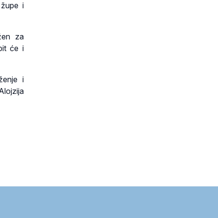
 župe i
užen za
it će i
enje i
lojzija