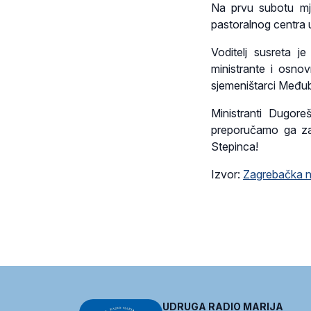
Na prvu subotu mje
pastoralnog centra 
Voditelj susreta 
ministrante i osnov
sjemeništarci Međub
Ministranti Dugor
preporučamo ga zag
Stepinca!
Izvor:
Zagrebačka n
UDRUGA RADIO MARIJA