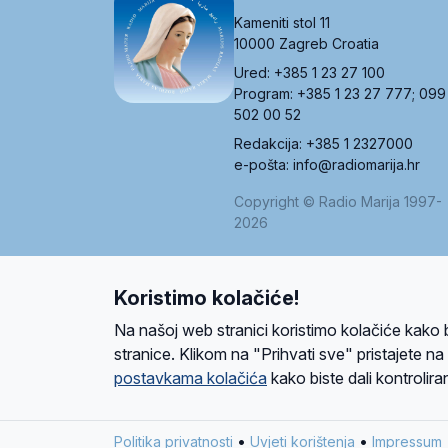
Kameniti stol 11
10000 Zagreb Croatia
Ured: +385 1 23 27 100
Program: +385 1 23 27 777; 099
502 00 52
Redakcija: +385 1 2327000
e-pošta: info@radiomarija.hr
Copyright © Radio Marija 1997-
2026
Koristimo kolačiće!
O nama
Radio
Program
Volonteri
Prijatelji
Kontakt
Pravi
Na našoj web stranici koristimo kolačiće kako 
Ova stranica je zaštićena Google reCAPTCH
stranice. Klikom na "Prihvati sve" pristajete n
postavkama kolačića
kako biste dali kontroliran
Design and development
SIK
&
C-Tel
•
•
Politika privatnosti
Uvjeti korištenja
Impressum