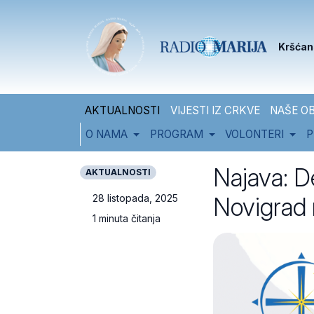
Skip to content
Skip to footer
Kršćan
AKTUALNOSTI
VIJESTI IZ CRKVE
NAŠE OB
O NAMA
PROGRAM
VOLONTERI
P
Najava: D
AKTUALNOSTI
Novigrad 
28 listopada, 2025
1 minuta čitanja