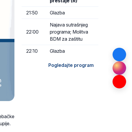
prestaje (R)
21:50
Glazba
Najava sutrašnjeg
22:00
programa; Molitva
BDM za zaštitu
22:10
Glazba
Pogledajte program
ebačke
pije.