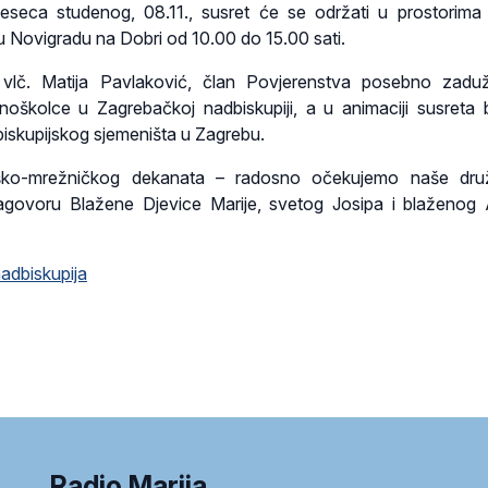
seca studenog, 08.11., susret će se održati u prostorima
u Novigradu na Dobri od 10.00 do 15.00 sati.
je vlč. Matija Pavlaković, član Povjerenstva posebno zad
noškolce u Zagrebačkoj nadbiskupiji, a u animaciji susreta b
iskupijskog sjemeništa u Zagrebu.
eško-mrežničkog dekanata – radosno očekujemo naše druž
ovoru Blažene Djevice Marije, svetog Josipa i blaženog A
adbiskupija
Radio Marija