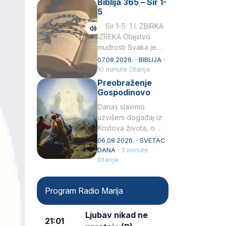
Biblija 365 – Sir 1-
rođenjem Grk.
5
Obnovio je odnose s
afričkim…
Sir 1-5 1 I. ZBIRKA
IZREKA Otajstvo
mudrosti Svaka je
mudrost od Gospoda
07.08.2026. · BIBLIJA ·
i s njime je dovijeka.2
10 minute čitanja
Tko će…
Preobraženje
Gospodinovo
Danas slavimo
uzvišeni događaj iz
Kristova života, o
kojem nas izvješćuju
06.08.2026. · SVETAC
evanđelisti Matej,
DANA ·
3 minute
Marko i Luka te sveti
čitanja
Petar u svojoj
drugoj…
Program Radio Marija
Ljubav nikad ne
21:01