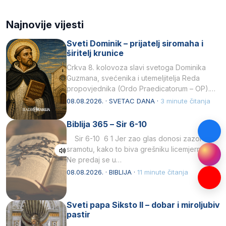
Najnovije vijesti
Sveti Dominik – prijatelj siromaha i
širitelj krunice
Crkva 8. kolovoza slavi svetoga Dominika
Guzmana, svećenika i utemeljitelja Reda
propovjednika (Ordo Praedicatorum – OP).
Svojim životom, dubokom ljubavlju prema
08.08.2026. · SVETAC DANA ·
3 minute čitanja
Kristu…
Biblija 365 – Sir 6-10
Sir 6-10 6 1 Jer zao glas donosi zazor i
sramotu, kako to biva grešniku licemjernom.2
Ne predaj se u…
08.08.2026. · BIBLIJA ·
11 minute čitanja
Sveti papa Siksto II – dobar i miroljubiv
pastir