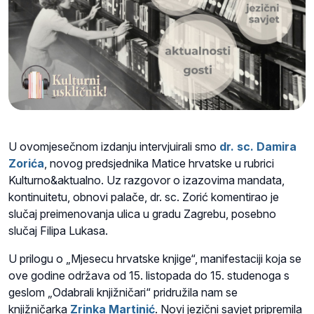
U ovomjesečnom izdanju intervjuirali smo
dr. sc. Damira
Zorića
, novog predsjednika Matice hrvatske u rubrici
Kulturno&aktualno. Uz razgovor o izazovima mandata,
kontinuitetu, obnovi palače, dr. sc. Zorić komentirao je
slučaj preimenovanja ulica u gradu Zagrebu, posebno
slučaj Filipa Lukasa.
U prilogu o „Mjesecu hrvatske knjige“, manifestaciji koja se
ove godine održava od 15. listopada do 15. studenoga s
geslom „Odabrali knjižničari“ pridružila nam se
knjižničarka
Zrinka Martinić
. Novi jezični savjet pripremila