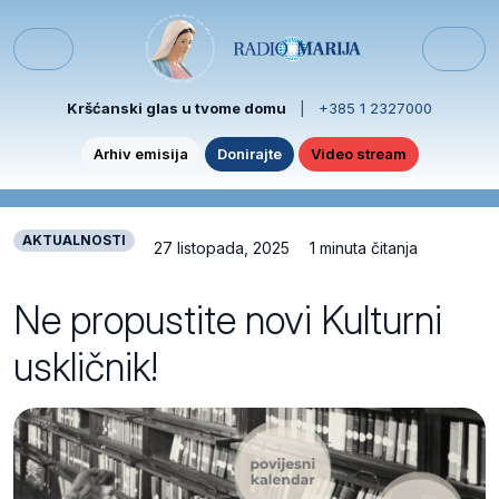
Skip to content
Skip to footer
Menu
Kršćanski glas u tvome domu
|
+385 1 2327000
Arhiv emisija
Donirajte
Video stream
AKTUALNOSTI
27 listopada, 2025
1 minuta čitanja
Ne propustite novi Kulturni
uskličnik!