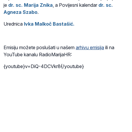
je
dr. sc. Marija Znika
, a Povijesni kalendar
dr. sc.
Agneza Szabo
.
Urednica
Ivka Malkoč Bastašić.
Emisiju možete poslušati u našem
arhivu emisija
ili na
YouTube kanalu RadioMarijaHR:
{youtube}v=DiQ-4DCVkr8{/youtube}