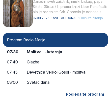
Današnji sveti zaštitnik, rimski biskup, papa
Siksto (Sixtus) II, prema knjizi Liber Pontificalis
bio je rođenjem Grk. Obnovio je odnose s
afričkim…
07.08.2026. · SVETAC DANA ·
2 minute čitanja
Program Radio Marija
07:30
Molitva - Jutarnja
07:40
Glazba
07:45
Devetnica Velikoj Gospi - molitva
08:00
Svetac dana
Pogledajte program