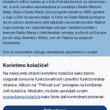
inicijativni odbor nastao je u krilu Pokreta krunice za obraćenje i
mir, a uoči osnutka uspostavljena je suradnja s Radio Marijom
Italije. Ideja o Radio Mariji i prvi program nastali su 1983. godine
u župi u Erbi na sjeveru Italije. Iz Erbe se Radio Marija postupno
širi te uskoro obuhvaća cijeli talijanski nacionalni prostor. Nakon
toga osnivaju se i uspostavljaju udruge i radijske postaje s
imenom Radio Marija u četrdesetak zemalja, počevši od Europe
pa do obiju Amerika i Afrike, sve do Filipina na azijskom
kontinentu.
Sve su nacionalne udruge utemeljene autonomno u svojim
zemljama, a međusobna su povezane preko krovne udruge
pod nazivom Svjetska obitelj Radio Marije (World Family of
Koristimo kolačiće!
Radio Maria). Svjetsku obitelj utemeljilo je sedam članica, među
kojima je i hrvatska Udruga Radio Marija.
Na našoj web stranici koristimo kolačiće kako bismo
osigurali osnovne funkcionalnosti i pravilno funkcioniranje
stranice. Klikom na "Prihvati sve" pristajete na korištenje
svih kolačića. Međutim, možete upravljati svojim
O nama
Radio
Program
Volonteri
Prijatelji
Kontakt
Pravila privatnosti
postavkama kolačića
kako biste dali kontrolirani pristanak.
Kolačići
Uvjeti korištenja
Ova stranica je zaštićena Google reCAPTCHA sustavom