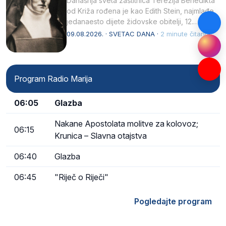
Današnja sveta zaštitnica Terezija Benedikta
od Križa rođena je kao Edith Stein, najmlađe,
jedanaesto dijete židovske obitelji, 12.
listopada 1891, u Wrocławu…
09.08.2026. · SVETAC DANA ·
2 minute čitanja
Program Radio Marija
06:05
Glazba
Nakane Apostolata molitve za kolovoz;
06:15
Krunica – Slavna otajstva
06:40
Glazba
06:45
"Riječ o Riječi"
Pogledajte program