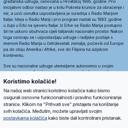
građanska udruga, osnovana u Hrvatskoj 1995. godine. Prvi
inicijativni odbor nastao je u krilu Pokreta krunice za obraćenje i
mir, a uoči osnutka uspostavljena je suradnja s Radio Marijom
Italije. Ideja o Radio Mariji i prvi program nastali su 1983. godine
u župi u Erbi na sjeveru Italije. Iz Erbe se Radio Marija postupno
širi te uskoro obuhvaća cijeli talijanski nacionalni prostor. Nakon
toga osnivaju se i uspostavljaju udruge i radijske postaje s
imenom Radio Marija u četrdesetak zemalja, počevši od Europe
pa do obiju Amerika i Afrike, sve do Filipina na azijskom
kontinentu.
Sve su nacionalne udruge utemeljene autonomno u svojim
zemljama, a međusobna su povezane preko krovne udruge
pod nazivom Svjetska obitelj Radio Marije (World Family of
Koristimo kolačiće!
Radio Maria). Svjetsku obitelj utemeljilo je sedam članica, među
kojima je i hrvatska Udruga Radio Marija.
Na našoj web stranici koristimo kolačiće kako bismo
osigurali osnovne funkcionalnosti i pravilno funkcioniranje
stranice. Klikom na "Prihvati sve" pristajete na korištenje
svih kolačića. Međutim, možete upravljati svojim
O nama
Radio
Program
Volonteri
Prijatelji
Kontakt
Pravila privatnosti
postavkama kolačića
kako biste dali kontrolirani pristanak.
Kolačići
Uvjeti korištenja