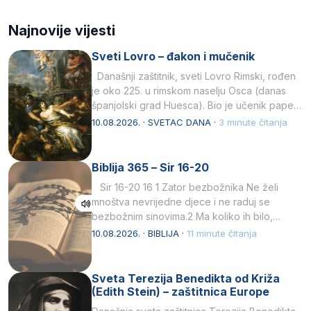
Najnovije vijesti
Sveti Lovro – đakon i mučenik
Današnji zaštitnik, sveti Lovro Rimski, rođen
je oko 225. u rimskom naselju Osca (danas
španjolski grad Huesca). Bio je učenik pape…
10.08.2026. · SVETAC DANA ·
3 minute čitanja
Biblija 365 – Sir 16-20
Sir 16-20 16 1 Zator bezbožnika Ne želi
mnoštva nevrijedne djece i ne raduj se
bezbožnim sinovima.2 Ma koliko ih bilo,…
10.08.2026. · BIBLIJA ·
11 minute čitanja
Sveta Terezija Benedikta od Križa
(Edith Stein) – zaštitnica Europe