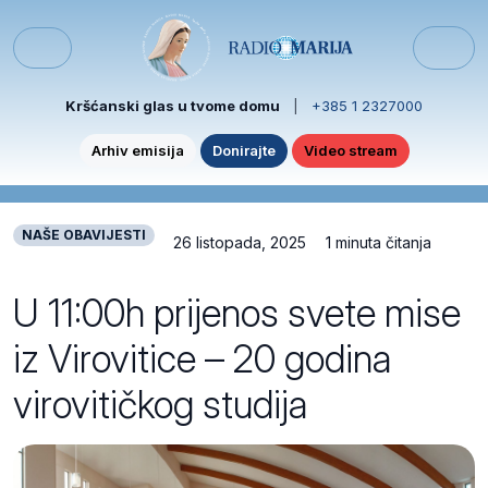
Skip to content
Skip to footer
Menu
Kršćanski glas u tvome domu
|
+385 1 2327000
Arhiv emisija
Donirajte
Video stream
NAŠE OBAVIJESTI
26 listopada, 2025
1 minuta čitanja
U 11:00h prijenos svete mise
iz Virovitice – 20 godina
virovitičkog studija