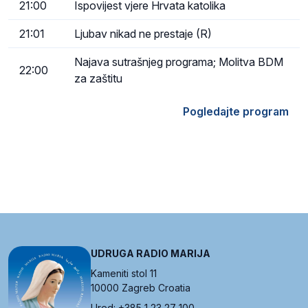
21:00
Ispovijest vjere Hrvata katolika
21:01
Ljubav nikad ne prestaje (R)
Najava sutrašnjeg programa; Molitva BDM
22:00
za zaštitu
Pogledajte program
UDRUGA RADIO MARIJA
Kameniti stol 11
10000 Zagreb Croatia
Ured: +385 1 23 27 100