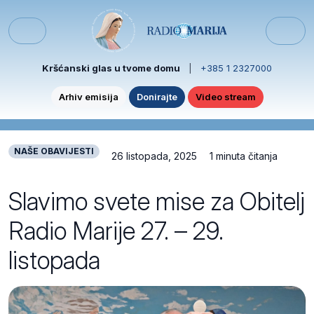
Skip to content
Skip to footer
Menu
Kršćanski glas u tvome domu
|
+385 1 2327000
Arhiv emisija
Donirajte
Video stream
NAŠE OBAVIJESTI
26 listopada, 2025
1 minuta čitanja
Slavimo svete mise za Obitelj
Radio Marije 27. – 29.
listopada