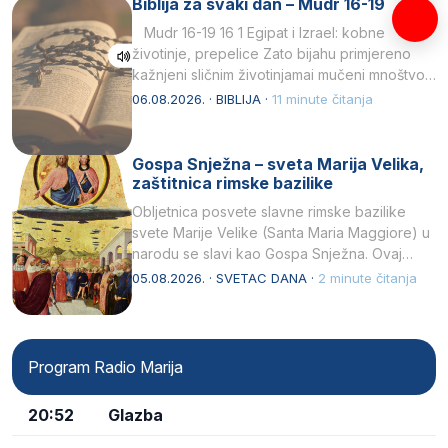
Biblija za svaki dan – Mudr 16-19
Mudr 16-19 16 1 Egipat i Izrael: kobne
životinje, prepelice Zato bijahu primjereno
kažnjeni sličnim životinjamai mučeni mnoštvom
kukaca.2 A narod…
06.08.2026. · BIBLIJA ·
11 minute čitanja
Gospa Snježna – sveta Marija Velika,
zaštitnica rimske bazilike
Obljetnica posvete slavne rimske bazilike
svete Marije Velike (Santa Maria Maggiore) u
narodu se slavi kao Gospa Snježna. Ovaj
naziv, Sancta Maria…
05.08.2026. · SVETAC DANA ·
2 minute čitanja
Program Radio Marija
20:52
Glazba