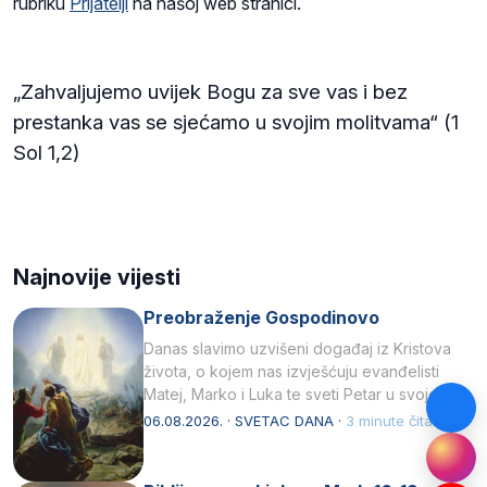
rubriku
Prijatelji
na našoj web stranici.
„Zahvaljujemo uvijek Bogu za sve vas i bez
prestanka vas se sjećamo u svojim molitvama“ (1
Sol 1,2)
Najnovije vijesti
Preobraženje Gospodinovo
Danas slavimo uzvišeni događaj iz Kristova
života, o kojem nas izvješćuju evanđelisti
Matej, Marko i Luka te sveti Petar u svojoj
drugoj…
06.08.2026. · SVETAC DANA ·
3 minute čitanja