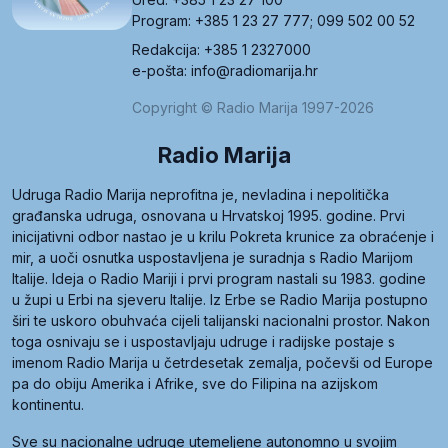
Program: +385 1 23 27 777; 099 502 00 52
Redakcija: +385 1 2327000
e-pošta: info@radiomarija.hr
Copyright © Radio Marija 1997-2026
Radio Marija
Udruga Radio Marija neprofitna je, nevladina i nepolitička
građanska udruga, osnovana u Hrvatskoj 1995. godine. Prvi
inicijativni odbor nastao je u krilu Pokreta krunice za obraćenje i
mir, a uoči osnutka uspostavljena je suradnja s Radio Marijom
Italije. Ideja o Radio Mariji i prvi program nastali su 1983. godine
u župi u Erbi na sjeveru Italije. Iz Erbe se Radio Marija postupno
širi te uskoro obuhvaća cijeli talijanski nacionalni prostor. Nakon
toga osnivaju se i uspostavljaju udruge i radijske postaje s
imenom Radio Marija u četrdesetak zemalja, počevši od Europe
pa do obiju Amerika i Afrike, sve do Filipina na azijskom
kontinentu.
Sve su nacionalne udruge utemeljene autonomno u svojim