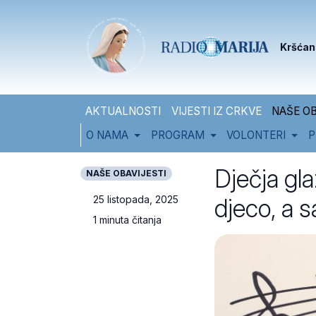
Skip to content
Skip to footer
Kršćan
AKTUALNOSTI
VIJESTI IZ CRKVE
NAŠE OB
O NAMA
PROGRAM
VOLONTERI
P
Dječja gla
NAŠE OBAVIJESTI
djeco, a s
25 listopada, 2025
1 minuta čitanja