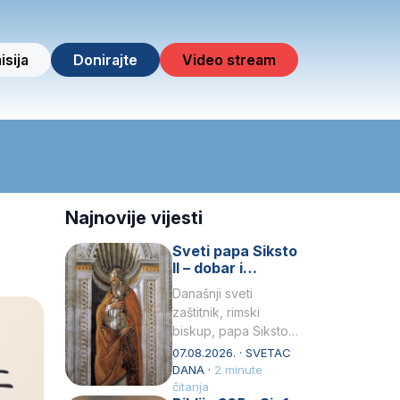
isija
Donirajte
Video stream
Najnovije vijesti
Sveti papa Siksto
II – dobar i
miroljubiv pastir
Današnji sveti
zaštitnik, rimski
biskup, papa Siksto
(Sixtus) II, prema
07.08.2026. · SVETAC
knjizi Liber
DANA ·
2 minute
Pontificalis bio je
čitanja