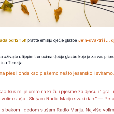
pada od 12:15h
pratite emisiju dječje glazbe
Je’n-dva-tri i … d
 uživajte u lijepim trenucima dječje glazbe koje je za vas pripr
ica Terezija.
na ples i onda kad plešemo nešto jesensko i sviramo
kad Isus mi je umro na križu i pjesme za djecu i ‘Igraj,
 volim slušat. Slušam Radio Mariju svaki dan.” — Peta
 s bakom i dedom slušam Radio Mariju. Najviše voli