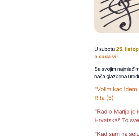
U subotu
25. listo
a sada vi!
Sa svojim najmlađima
naša glazbena uredn
“Volim kad idem 
Rita (5)
“Radio Marija je 
Hrvatska!’ To sve
“Kad sam na selu