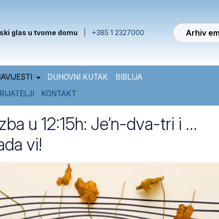
Arhiv em
ski glas u tvome domu
|
+385 1 2327000
AVIJESTI
DUHOVNI KUTAK
BIBLIJA
RIJATELJI
KONTAKT
zba u 12:15h: Je’n-dva-tri i …
ada vi!