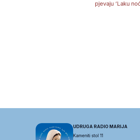
pjevaju ‘Laku noć,
UDRUGA RADIO MARIJA
Kameniti stol 11