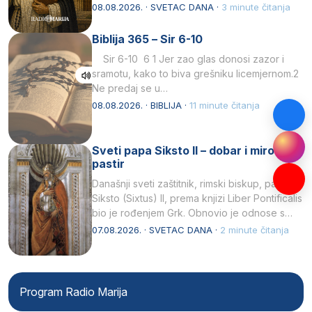
Svojim životom, dubokom ljubavlju prema
08.08.2026. · SVETAC DANA ·
3 minute čitanja
Kristu…
Biblija 365 – Sir 6-10
Sir 6-10 6 1 Jer zao glas donosi zazor i
sramotu, kako to biva grešniku licemjernom.2
Ne predaj se u…
08.08.2026. · BIBLIJA ·
11 minute čitanja
Sveti papa Siksto II – dobar i miroljubiv
pastir
Današnji sveti zaštitnik, rimski biskup, papa
Siksto (Sixtus) II, prema knjizi Liber Pontificalis
bio je rođenjem Grk. Obnovio je odnose s
afričkim…
07.08.2026. · SVETAC DANA ·
2 minute čitanja
Program Radio Marija