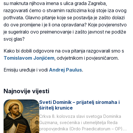
su maknuta njihova imena s ulica grada Zagreba,
razgovarati ćemo o stvarnim razlozima koji stoje iza ovog
pothvata. Glavno pitanje koje se postavlja je zašto dolazi
do ove promijene i je li ona opravdana? Koje povjerenstvo
je sugeriralo ovo preimenovanje i zašto javnost ne podiže
svoj glas?
Kako bi dobili odgovore na ova pitanja razgovarali smo s
Tomislavom Jonjićem
, odvjetnikom i povjesničarom.
Emisiju uređuje i vodi
Andrej Paulus
.
Najnovije vijesti
Sveti Dominik – prijatelj siromaha i
širitelj krunice
Crkva 8. kolovoza slavi svetoga Dominika
Guzmana, svećenika i utemeljitelja Reda
propovjednika (Ordo Praedicatorum – OP).