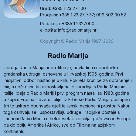
Ured: +385 1 23 27 100
Program: +385 1 23 27 777; 099 502 00 52
Redakcija: +385 1 2327000
e-pošta: info@radiomarija.hr
Copyright © Radio Marija 1997-2026
Radio Marija
Udruga Radio Marija neprofitna je, nevladina i nepolitička
građanska udruga, osnovana u Hrvatskoj 1995. godine. Prvi
inicijativni odbor nastao je u krilu Pokreta krunice za obraćenje i
mir, a uoči osnutka uspostavljena je suradnja s Radio Marijom
Italije. Ideja o Radio Mariji i prvi program nastali su 1983. godine
u župi u Erbi na sjeveru Italije. Iz Erbe se Radio Marija postupno
širi te uskoro obuhvaća cijeli talijanski nacionalni prostor. Nakon
toga osnivaju se i uspostavljaju udruge i radijske postaje s
imenom Radio Marija u četrdesetak zemalja, počevši od Europe
pa do obiju Amerika i Afrike, sve do Filipina na azijskom
kontinentu.