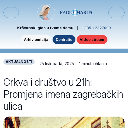
Skip to content
Skip to footer
Menu
Kršćanski glas u tvome domu
|
+385 1 2327000
Arhiv emisija
Donirajte
Video stream
AKTUALNOSTI
25 listopada, 2025
1 minuta čitanja
Crkva i društvo u 21h:
Promjena imena zagrebačkih
ulica