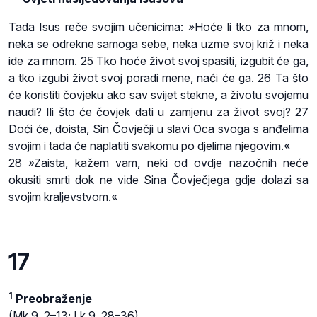
Tada Isus reče svojim učenicima: »Hoće li tko za mnom,
neka se odrekne samoga sebe, neka uzme svoj križ i neka
ide za mnom. 25 Tko hoće život svoj spasiti, izgubit će ga,
a tko izgubi život svoj poradi mene, naći će ga. 26 Ta što
će koristiti čovjeku ako sav svijet stekne, a životu svojemu
naudi? Ili što će čovjek dati u zamjenu za život svoj? 27
Doći će, doista, Sin Čovječji u slavi Oca svoga s anđelima
svojim i tada će naplatiti svakomu po djelima njegovim.«
28 »Zaista, kažem vam, neki od ovdje nazočnih neće
okusiti smrti dok ne vide Sina Čovječjega gdje dolazi sa
svojim kraljevstvom.«
17
1
Preobraženje
(Mk 9, 2–13; Lk 9, 28–36)