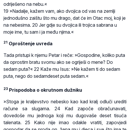
odriješeno na nebu.«
19 »Nadalje, kažem vam, ako dvojica od vas na zemlji
jednodušno zaištu što mu drago, dat će im Otac moj, koji je
na nebesima. 20 Jer gdje su dvojica ili trojica sabrana u
moje ime, tu sam i ja među njima.«
21
Oproštenje uvreda
Tada pristupi k njemu Petar i reče: »Gospodine, koliko puta
da oprostim bratu svomu ako se ogriješi o mene? Do
sedam puta?« 22 Kaže mu Isus: »Ne kažem ti do sedam
puta, nego do sedamdeset puta sedam.«
23
Prispodoba o okrutnom dužniku
»Stoga je kraljevstvo nebesko kao kad kralj odluči urediti
račune sa slugama. 24 Kad započe obračunavati,
dovedoše mu jednoga koji mu dugovaše deset tisuća
talenata. 25 Kako nije imao odakle vratiti, zapovjedi
gospodar da se proda on, žena mu i djeca i sve što ima te