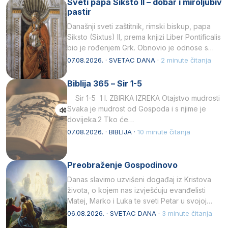
Sveti papa Siksto II – dobar i miroljubiv
pastir
Današnji sveti zaštitnik, rimski biskup, papa
Siksto (Sixtus) II, prema knjizi Liber Pontificalis
bio je rođenjem Grk. Obnovio je odnose s
afričkim…
07.08.2026. · SVETAC DANA ·
2 minute čitanja
Biblija 365 – Sir 1-5
Sir 1-5 1 I. ZBIRKA IZREKA Otajstvo mudrosti
Svaka je mudrost od Gospoda i s njime je
dovijeka.2 Tko će…
07.08.2026. · BIBLIJA ·
10 minute čitanja
Preobraženje Gospodinovo
Danas slavimo uzvišeni događaj iz Kristova
života, o kojem nas izvješćuju evanđelisti
Matej, Marko i Luka te sveti Petar u svojoj
drugoj…
06.08.2026. · SVETAC DANA ·
3 minute čitanja