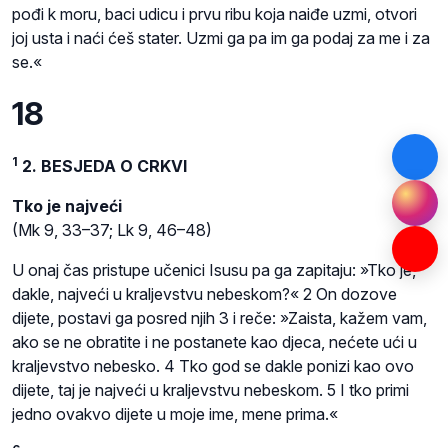
pođi k moru, baci udicu i prvu ribu koja naiđe uzmi, otvori
joj usta i naći ćeš stater. Uzmi ga pa im ga podaj za me i za
se.«
18
1
2. BESJEDA O CRKVI
Tko je najveći
(Mk 9, 33–37; Lk 9, 46–48)
U onaj čas pristupe učenici Isusu pa ga zapitaju: »Tko je,
dakle, najveći u kraljevstvu nebeskom?« 2 On dozove
dijete, postavi ga posred njih 3 i reče: »Zaista, kažem vam,
ako se ne obratite i ne postanete kao djeca, nećete ući u
kraljevstvo nebesko. 4 Tko god se dakle ponizi kao ovo
dijete, taj je najveći u kraljevstvu nebeskom. 5 I tko primi
jedno ovakvo dijete u moje ime, mene prima.«