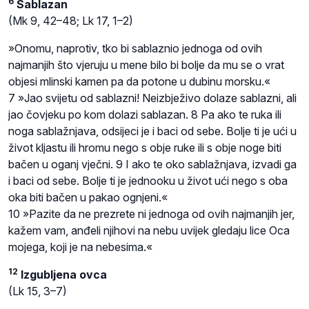
6
Sablazan
(Mk 9, 42–48; Lk 17, 1–2)
»Onomu, naprotiv, tko bi sablaznio jednoga od ovih
najmanjih što vjeruju u mene bilo bi bolje da mu se o vrat
objesi mlinski kamen pa da potone u dubinu morsku.«
7 »Jao svijetu od sablazni! Neizbježivo dolaze sablazni, ali
jao čovjeku po kom dolazi sablazan. 8 Pa ako te ruka ili
noga sablažnjava, odsijeci je i baci od sebe. Bolje ti je ući u
život kljastu ili hromu nego s obje ruke ili s obje noge biti
bačen u oganj vječni. 9 I ako te oko sablažnjava, izvadi ga
i baci od sebe. Bolje ti je jednooku u život ući nego s oba
oka biti bačen u pakao ognjeni.«
10 »Pazite da ne prezrete ni jednoga od ovih najmanjih jer,
kažem vam, anđeli njihovi na nebu uvijek gledaju lice Oca
mojega, koji je na nebesima.«
12
Izgubljena ovca
(Lk 15, 3–7)