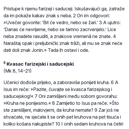
Pristupe k njemu farizeji i saduceji. Iskušavajući ga, zatraže
da im pokaže kakav znak s neba. 2 On im odgovori:
»Uvečer govorite: ‘Bit će vedro, nebo se žari.’ 3 A ujutro:
‘Danas će nevrijeme, nebo se tamno zacrvenjelo.’ Lice
neba znadete rasuditi, a znakove vremenâ ne znate. 4
Naraštaj opak i preljubnički znak trâži, ali mu se znak neće
dati doli znak Jonin.« Tada ih ostavi i ode.
5
Kvasac farizejski i saducejski
(Mk 8, 14–21)
Učenici dođoše prijeko, a zaboraviše ponijeti kruha. 6 A
Isus im reče: »Pazite, čuvajte se kvasca farizejskog i
saducejskog!« 7 Oni zamišljeni među sobom govorahu:
»Kruha ne ponijesmo.« 8 Zamijetio to Isus pa reče: »Što
ste zamišljeni, malovjerni, da kruha nemate? 9 Zar još ne
shvaćate, ne sjećate li se onih pet kruhova na pet tisuća i
koliko košara nakupiste? 10 I onih sedam kruhova na četiri