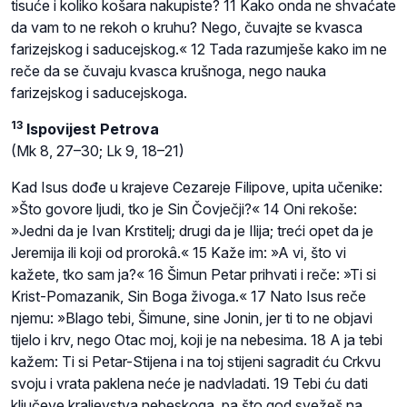
tisuće i koliko košara nakupiste? 11 Kako onda ne shvaćate
da vam to ne rekoh o kruhu? Nego, čuvajte se kvasca
farizejskog i saducejskog.« 12 Tada razumješe kako im ne
reče da se čuvaju kvasca krušnoga, nego nauka
farizejskog i saducejskoga.
13
Ispovijest Petrova
(Mk 8, 27–30; Lk 9, 18–21)
Kad Isus dođe u krajeve Cezareje Filipove, upita učenike:
»Što govore ljudi, tko je Sin Čovječji?« 14 Oni rekoše:
»Jedni da je Ivan Krstitelj; drugi da je Ilija; treći opet da je
Jeremija ili koji od prorokâ.« 15 Kaže im: »A vi, što vi
kažete, tko sam ja?« 16 Šimun Petar prihvati i reče: »Ti si
Krist-Pomazanik, Sin Boga živoga.« 17 Nato Isus reče
njemu: »Blago tebi, Šimune, sine Jonin, jer ti to ne objavi
tijelo i krv, nego Otac moj, koji je na nebesima. 18 A ja tebi
kažem: Ti si Petar-Stijena i na toj stijeni sagradit ću Crkvu
svoju i vrata paklena neće je nadvladati. 19 Tebi ću dati
ključeve kraljevstva nebeskoga, pa što god svežeš na