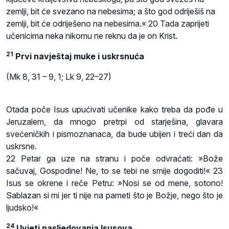
zemlji, bit će svezano na nebesima; a što god odriješiš na
zemlji, bit će odriješeno na nebesima.« 20 Tada zaprijeti
učenicima neka nikomu ne reknu da je on Krist.
21
Prvi navještaj muke i uskrsnuća
(Mk 8, 31 – 9, 1; Lk 9, 22–27)
Otada poče Isus upućivati učenike kako treba da pođe u
Jeruzalem, da mnogo pretrpi od starješina, glavara
svećeničkih i pismoznanaca, da bude ubijen i treći dan da
uskrsne.
22 Petar ga uze na stranu i poče odvraćati: »Bože
sačuvaj, Gospodine! Ne, to se tebi ne smije dogoditi!« 23
Isus se okrene i reče Petru: »Nosi se od mene, sotono!
Sablazan si mi jer ti nije na pameti što je Božje, nego što je
ljudsko!«
24
Uvjeti nasljedovanja Isusova