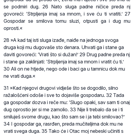
se podmiri dug. 26 Nato sluga padne ničice preda nj
govoreći: ‘Strpljenja imaj sa mnom, i sve ću ti vratiti.’ 27
Gospodar se smilova tomu sluzi, otpusti ga i dug mu
oprosti.«
28 »A kad taj isti sluga izađe, naiđe na jednoga svoga
druga koji mu dugovaše sto denara. Uhvati ga i stane ga
daviti govoreći: ‘Vrati što si dužan!’ 29 Drug padne preda nj
i stane ga zaklinjati: ‘Strpljenja imaj sa mnom i vratit ću ti.’
30 Ali on ne htjede, nego ode i baci ga u tamnicu dok mu
ne vrati duga.«
31 »Kad njegovi drugovi vidješe što se dogodilo, silno
ražalošćeni odoše i sve to dojaviše gospodaru. 32 Tada
ga gospodar dozva i reče mu: ‘Slugo opaki, sav sam ti onaj
dug oprostio jer si me zamolio. 33 Nije li trebalo da se i ti
smiluješ svome drugu, kao što sam se i ja tebi smilovao?’
34 I gospodar ga, rasrđen, preda mučiteljima dok mu ne
vrati svega duga. 35 Tako će i Otac moj nebeski učiniti s