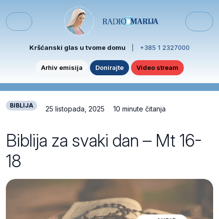
Skip to content
Skip to footer
Menu
Kršćanski glas u tvome domu
|
+385 1 2327000
Arhiv emisija
Donirajte
Video stream
BIBLIJA
25 listopada, 2025
10 minute čitanja
Biblija za svaki dan – Mt 16-
18