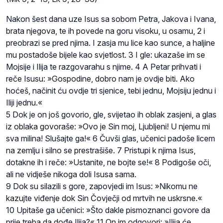
Nakon šest dana uze Isus sa sobom Petra, Jakova i Ivana,
brata njegova, te ih povede na goru visoku, u osamu, 2 i
preobrazi se pred njima. I zasja mu lice kao sunce, a haljine
mu postadoše bijele kao svjetlost. 3 I gle: ukazaše im se
Mojsije i Ilija te razgovarahu s njime. 4 A Petar prihvati i
reče Isusu: »Gospodine, dobro nam je ovdje biti. Ako
hoćeš, načinit ću ovdje tri sjenice, tebi jednu, Mojsiju jednu i
Iliji jednu.«
5 Dok je on još govorio, gle, svijetao ih oblak zasjeni, a glas
iz oblaka govoraše: »Ovo je Sin moj, Ljubljeni! U njemu mi
sva milina! Slušajte ga!« 6 Čuvši glas, učenici padoše licem
na zemlju i silno se prestrašiše. 7 Pristupi k njima Isus,
dotakne ih i reče: »Ustanite, ne bojte se!« 8 Podigoše oči,
ali ne vidješe nikoga doli Isusa sama.
9 Dok su silazili s gore, zapovjedi im Isus: »Nikomu ne
kazujte viđenje dok Sin Čovječji od mrtvih ne uskrsne.«
10 Upitaše ga učenici: »Što dakle pismoznanci govore da
prije treba da dođe Ilija?« 11 On im odgovori: »Ilija će