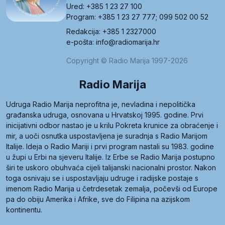
Ured: +385 1 23 27 100
Program: +385 1 23 27 777; 099 502 00 52
Redakcija: +385 1 2327000
e-pošta: info@radiomarija.hr
Copyright © Radio Marija 1997-2026
Radio Marija
Udruga Radio Marija neprofitna je, nevladina i nepolitička
građanska udruga, osnovana u Hrvatskoj 1995. godine. Prvi
inicijativni odbor nastao je u krilu Pokreta krunice za obraćenje i
mir, a uoči osnutka uspostavljena je suradnja s Radio Marijom
Italije. Ideja o Radio Mariji i prvi program nastali su 1983. godine
u župi u Erbi na sjeveru Italije. Iz Erbe se Radio Marija postupno
širi te uskoro obuhvaća cijeli talijanski nacionalni prostor. Nakon
toga osnivaju se i uspostavljaju udruge i radijske postaje s
imenom Radio Marija u četrdesetak zemalja, počevši od Europe
pa do obiju Amerika i Afrike, sve do Filipina na azijskom
kontinentu.