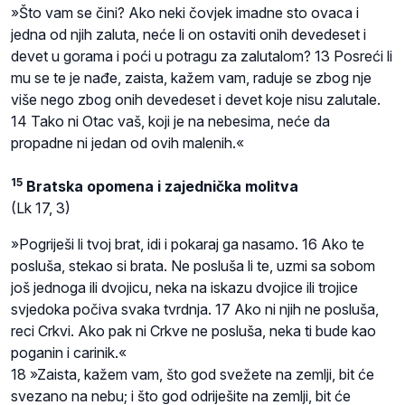
»Što vam se čini? Ako neki čovjek imadne sto ovaca i
jedna od njih zaluta, neće li on ostaviti onih devedeset i
devet u gorama i poći u potragu za zalutalom? 13 Posreći li
mu se te je nađe, zaista, kažem vam, raduje se zbog nje
više nego zbog onih devedeset i devet koje nisu zalutale.
14 Tako ni Otac vaš, koji je na nebesima, neće da
propadne ni jedan od ovih malenih.«
15
Bratska opomena i zajednička molitva
(Lk 17, 3)
»Pogriješi li tvoj brat, idi i pokaraj ga nasamo. 16 Ako te
posluša, stekao si brata. Ne posluša li te, uzmi sa sobom
još jednoga ili dvojicu, neka na iskazu dvojice ili trojice
svjedoka počiva svaka tvrdnja. 17 Ako ni njih ne posluša,
reci Crkvi. Ako pak ni Crkve ne posluša, neka ti bude kao
poganin i carinik.«
18 »Zaista, kažem vam, što god svežete na zemlji, bit će
svezano na nebu; i što god odriješite na zemlji, bit će