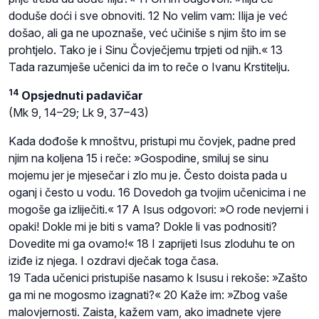
doduše doći i sve obnoviti. 12 No velim vam: Ilija je već
došao, ali ga ne upoznaše, već učiniše s njim što im se
prohtjelo. Tako je i Sinu Čovječjemu trpjeti od njih.« 13
Tada razumješe učenici da im to reče o Ivanu Krstitelju.
14
Opsjednuti padavičar
(Mk 9, 14–29; Lk 9, 37–43)
Kada dođoše k mnoštvu, pristupi mu čovjek, padne pred
njim na koljena 15 i reče: »Gospodine, smiluj se sinu
mojemu jer je mjesečar i zlo mu je. Često doista pada u
oganj i često u vodu. 16 Dovedoh ga tvojim učenicima i ne
mogoše ga izliječiti.« 17 A Isus odgovori: »O rode nevjerni i
opaki! Dokle mi je biti s vama? Dokle li vas podnositi?
Dovedite mi ga ovamo!« 18 I zaprijeti Isus zloduhu te on
iziđe iz njega. I ozdravi dječak toga časa.
19 Tada učenici pristupiše nasamo k Isusu i rekoše: »Zašto
ga mi ne mogosmo izagnati?« 20 Kaže im: »Zbog vaše
malovjernosti. Zaista, kažem vam, ako imadnete vjere