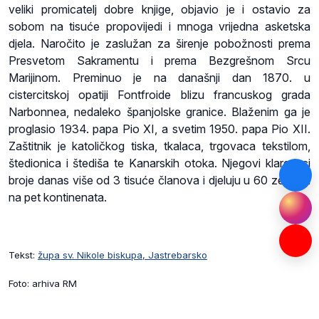
veliki promicatelj dobre knjige, objavio je i ostavio za
sobom na tisuće propovijedi i mnoga vrijedna asketska
djela. Naročito je zaslužan za širenje pobožnosti prema
Presvetom Sakramentu i prema Bezgrešnom Srcu
Marijinom. Preminuo je na današnji dan 1870. u
cistercitskoj opatiji Fontfroide blizu francuskog grada
Narbonnea, nedaleko španjolske granice. Blaženim ga je
proglasio 1934. papa Pio XI, a svetim 1950. papa Pio XII.
Zaštitnik je katoličkog tiska, tkalaca, trgovaca tekstilom,
štedionica i štediša te Kanarskih otoka. Njegovi klaretinci
broje danas više od 3 tisuće članova i djeluju u 60 zemalja
na pet kontinenata.
Tekst:
župa sv. Nikole biskupa, Jastrebarsko
Foto: arhiva RM