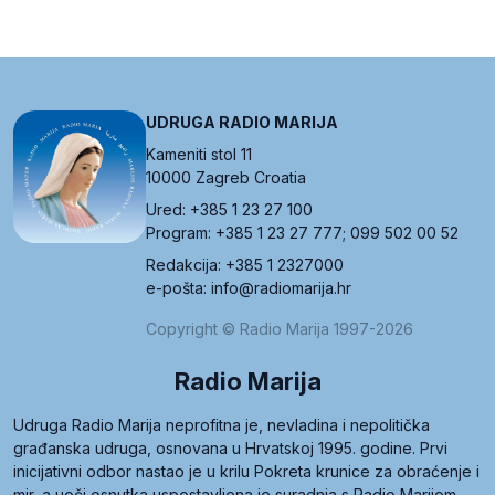
UDRUGA RADIO MARIJA
Kameniti stol 11
10000 Zagreb Croatia
Ured: +385 1 23 27 100
Program: +385 1 23 27 777; 099 502 00 52
Redakcija: +385 1 2327000
e-pošta: info@radiomarija.hr
Copyright © Radio Marija 1997-2026
Radio Marija
Udruga Radio Marija neprofitna je, nevladina i nepolitička
građanska udruga, osnovana u Hrvatskoj 1995. godine. Prvi
inicijativni odbor nastao je u krilu Pokreta krunice za obraćenje i
mir, a uoči osnutka uspostavljena je suradnja s Radio Marijom