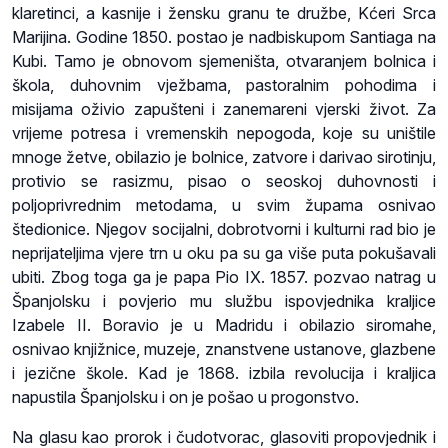
klaretinci, a kasnije i žensku granu te družbe, Kćeri Srca
Marijina. Godine 1850. postao je nadbiskupom Santiaga na
Kubi. Tamo je obnovom sjemeništa, otvaranjem bolnica i
škola, duhovnim vježbama, pastoralnim pohodima i
misijama oživio zapušteni i zanemareni vjerski život. Za
vrijeme potresa i vremenskih nepogoda, koje su uništile
mnoge žetve, obilazio je bolnice, zatvore i darivao sirotinju,
protivio se rasizmu, pisao o seoskoj duhovnosti i
poljoprivrednim metodama, u svim župama osnivao
štedionice. Njegov socijalni, dobrotvorni i kulturni rad bio je
neprijateljima vjere trn u oku pa su ga više puta pokušavali
ubiti. Zbog toga ga je papa Pio IX. 1857. pozvao natrag u
Španjolsku i povjerio mu službu ispovjednika kraljice
Izabele II. Boravio je u Madridu i obilazio siromahe,
osnivao knjižnice, muzeje, znanstvene ustanove, glazbene
i jezične škole. Kad je 1868. izbila revolucija i kraljica
napustila Španjolsku i on je pošao u progonstvo.
Na glasu kao prorok i čudotvorac, glasoviti propovjednik i