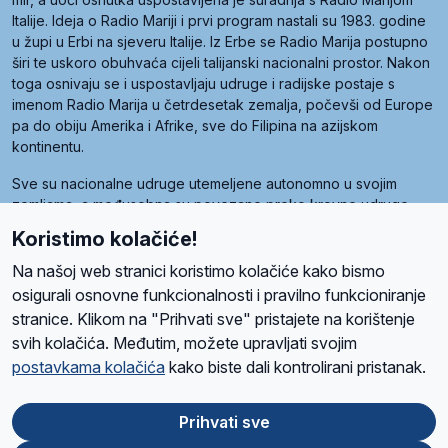
Italije. Ideja o Radio Mariji i prvi program nastali su 1983. godine
u župi u Erbi na sjeveru Italije. Iz Erbe se Radio Marija postupno
širi te uskoro obuhvaća cijeli talijanski nacionalni prostor. Nakon
toga osnivaju se i uspostavljaju udruge i radijske postaje s
imenom Radio Marija u četrdesetak zemalja, počevši od Europe
pa do obiju Amerika i Afrike, sve do Filipina na azijskom
kontinentu.
Sve su nacionalne udruge utemeljene autonomno u svojim
zemljama, a međusobna su povezane preko krovne udruge
pod nazivom Svjetska obitelj Radio Marije (World Family of
Koristimo kolačiće!
Radio Maria). Svjetsku obitelj utemeljilo je sedam članica, među
kojima je i hrvatska Udruga Radio Marija.
Na našoj web stranici koristimo kolačiće kako bismo
osigurali osnovne funkcionalnosti i pravilno funkcioniranje
stranice. Klikom na "Prihvati sve" pristajete na korištenje
svih kolačića. Međutim, možete upravljati svojim
O nama
Radio
Program
Volonteri
Prijatelji
Kontakt
Pravila privatnosti
postavkama kolačića
kako biste dali kontrolirani pristanak.
Kolačići
Uvjeti korištenja
Ova stranica je zaštićena Google reCAPTCHA sustavom
Prihvati sve