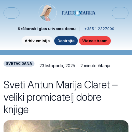
Skip to content
Skip to footer
Menu
Kršćanski glas u tvome domu
|
+385 1 2327000
Arhiv emisija
Donirajte
Video stream
SVETAC DANA
23 listopada, 2025
2 minute čitanja
Sveti Antun Marija Claret –
veliki promicatelj dobre
knjige