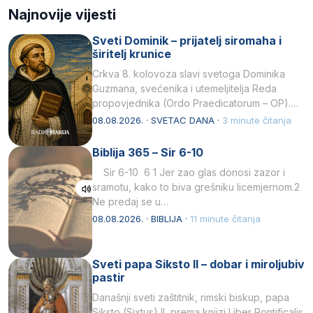
Najnovije vijesti
Sveti Dominik – prijatelj siromaha i
širitelj krunice
Crkva 8. kolovoza slavi svetoga Dominika
Guzmana, svećenika i utemeljitelja Reda
propovjednika (Ordo Praedicatorum – OP).
Svojim životom, dubokom ljubavlju prema
08.08.2026. · SVETAC DANA ·
3 minute čitanja
Kristu…
Biblija 365 – Sir 6-10
Sir 6-10 6 1 Jer zao glas donosi zazor i
sramotu, kako to biva grešniku licemjernom.2
Ne predaj se u…
08.08.2026. · BIBLIJA ·
11 minute čitanja
Sveti papa Siksto II – dobar i miroljubiv
pastir
Današnji sveti zaštitnik, rimski biskup, papa
Siksto (Sixtus) II, prema knjizi Liber Pontificalis