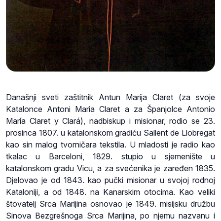
Današnji sveti zaštitnik Antun Marija Claret (za svoje
Katalonce Antoni Maria Claret a za Španjolce Antonio
María Claret y Clará), nadbiskup i misionar, rodio se 23.
prosinca 1807. u katalonskom gradiću Sallent de Llobregat
kao sin malog tvorničara tekstila. U mladosti je radio kao
tkalac u Barceloni, 1829. stupio u sjemenište u
katalonskom gradu Vicu, a za svećenika je zaređen 1835.
Djelovao je od 1843. kao pučki misionar u svojoj rodnoj
Kataloniji, a od 1848. na Kanarskim otocima. Kao veliki
štovatelj Srca Marijina osnovao je 1849. misijsku družbu
Sinova Bezgrešnoga Srca Marijina, po njemu nazvanu i