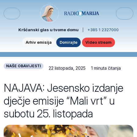
Skip to content
Skip to footer
Menu
Kršćanski glas u tvome domu
|
+385 1 2327000
Arhiv emisija
Donirajte
Video stream
NAŠE OBAVIJESTI
22 listopada, 2025
1 minuta čitanja
NAJAVA: Jesensko izdanje
dječje emisije “Mali vrt” u
subotu 25. listopada