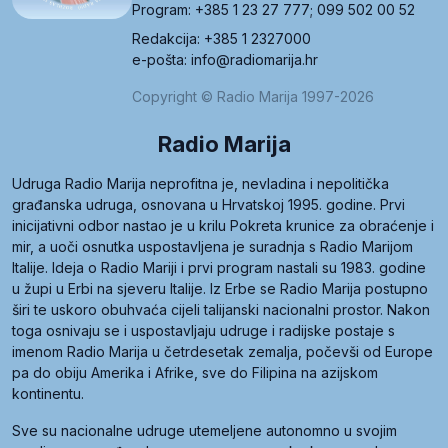
Program: +385 1 23 27 777; 099 502 00 52
Redakcija: +385 1 2327000
e-pošta: info@radiomarija.hr
Copyright © Radio Marija 1997-2026
Radio Marija
Udruga Radio Marija neprofitna je, nevladina i nepolitička
građanska udruga, osnovana u Hrvatskoj 1995. godine. Prvi
inicijativni odbor nastao je u krilu Pokreta krunice za obraćenje i
mir, a uoči osnutka uspostavljena je suradnja s Radio Marijom
Italije. Ideja o Radio Mariji i prvi program nastali su 1983. godine
u župi u Erbi na sjeveru Italije. Iz Erbe se Radio Marija postupno
širi te uskoro obuhvaća cijeli talijanski nacionalni prostor. Nakon
toga osnivaju se i uspostavljaju udruge i radijske postaje s
imenom Radio Marija u četrdesetak zemalja, počevši od Europe
pa do obiju Amerika i Afrike, sve do Filipina na azijskom
kontinentu.
Sve su nacionalne udruge utemeljene autonomno u svojim