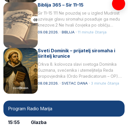
Biblija 365 – Sir 11–15
Sir 11–15 111 Ne pouzdaj se u izgled Mudrost
uzvisuje glavu siromahui posađuje ga među
knezove.2 Ne hvali čovjeka po obličju
njegovui…
09.08.2026. · BIBLIJA ·
11 minute čitanja
Sveti Dominik – prijatelj siromaha i
širitelj krunice
Crkva 8. kolovoza slavi svetoga Dominika
Guzmana, svećenika i utemeljitelja Reda
propovjednika (Ordo Praedicatorum – OP).
Svojim životom, dubokom ljubavlju prema
08.08.2026. · SVETAC DANA ·
3 minute čitanja
Kristu…
Program Radio Marija
15:55
Glazba