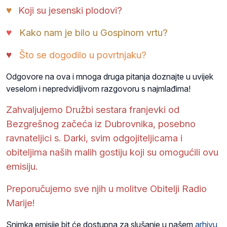
♥
Koji su jesenski plodovi?
♥
Kako nam je bilo u Gospinom vrtu?
♥
Što se dogodilo u povrtnjaku?
Odgovore na ova i mnoga druga pitanja doznajte u uvijek
veselom i nepredvidljivom razgovoru s najmlađima!
Zahvaljujemo Družbi sestara franjevki od
Bezgrešnog začeća iz Dubrovnika, posebno
ravnateljici s. Darki, svim odgojiteljicama i
obiteljima naših malih gostiju koji su omogućili ovu
emisiju.
Preporučujemo sve njih u molitve Obitelji Radio
Marije!
Snimka emisije bit će dostupna za slušanje u našem
arhivu