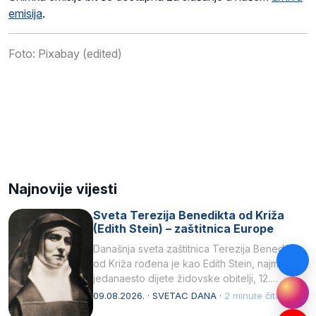
emisija
.
Foto: Pixabay (edited)
Najnovije vijesti
Sveta Terezija Benedikta od Križa
(Edith Stein) – zaštitnica Europe
Današnja sveta zaštitnica Terezija Benedikta
od Križa rođena je kao Edith Stein, najmlađe,
jedanaesto dijete židovske obitelji, 12.
listopada 1891, u Wrocławu…
09.08.2026. · SVETAC DANA ·
2 minute čitanja