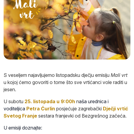
S veseljem najavljujemo listopadsku dječju emisiju
Mali vrt
u kojoj ćemo govoriti o tome što sve vrtićanci vole raditi u
jesen.
U subotu
25. listopada u 9:00h
n
aša urednica
i
voditeljica
Petra Ćurlin
posjećuje zagrebački
Dječji vrtić
Svetog Franje
sestara
franjevki od Bezgrešnog začeća.
U emisiji doznajte: