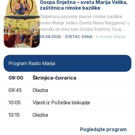
Gospa Snježna – sveta Marija Velika,
zaštitnica rimske bazilike
Obljetnica posvete slavne rimske bazilike
svete Marije Velike (Santa Maria Maggiore) u
narodu se slavi kao Gospa Snježna. Ovaj
naziv, Sancta Maria…
05.08.2026. · SVETAC DANA ·
2 minute čitanja
Program Radio Marija
09:00
Škrinjica-čuvarica
09:45
Glazba
10:05
Vijesti iz Požeške biskupije
10:15
Glazba
Pogledajte program