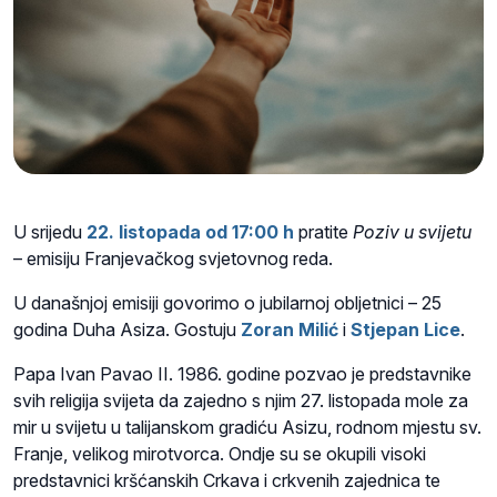
U srijedu
22. listopada od 17:00 h
pratite
Poziv u svijetu
– emisiju Franjevačkog svjetovnog reda.
U današnjoj emisiji govorimo o jubilarnoj obljetnici – 25
godina Duha Asiza. Gostuju
Zoran Milić
i
Stjepan Lice
.
Papa Ivan Pavao II. 1986. godine pozvao je predstavnike
svih religija svijeta da zajedno s njim 27. listopada mole za
mir u svijetu u talijanskom gradiću Asizu, rodnom mjestu sv.
Franje, velikog mirotvorca. Ondje su se okupili visoki
predstavnici kršćanskih Crkava i crkvenih zajednica te