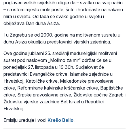
poglavari velikih svjetskih religija da – svatko na svoj način
– na istom mjestu mole poste, šute i hodočaste na nakanu
mira u svijetu. Od tada se svake godine u svijetu i
obilježava Dan duha Asiza.
I u Zagrebu se od 2000. godine na molitvenom susretu u
duhu Asiza okupljaju predstavnici vjerskih zajednica.
Ove godine jubilarni 25. središnji međureligijski molitveni
susret pod naslovom „Molimo za mir“ održat će se u
ponedjeljak 27. listopada u 19:30h. Sudjelovat će
predstavnici Evangeličke crkve, Islamske zajednice u
Hrvatskoj, Katoličke crkve, Makedonske pravoslavne
crkve, Reformirane kalvinske kršćanske crkve, Baptističke
crkve, Srpske pravoslavne crkve, Židovske općine Zagreb i
Židovske vjerske zajednice Bet Israel u Republici
Hrvatskoj.
Emisiju uređuje i vodi
Krešo Bello
.