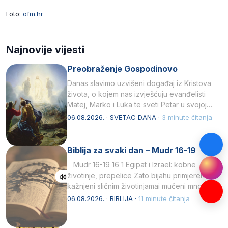
Foto:
ofm.hr
Najnovije vijesti
Preobraženje Gospodinovo
Danas slavimo uzvišeni događaj iz Kristova
života, o kojem nas izvješćuju evanđelisti
Matej, Marko i Luka te sveti Petar u svojoj
drugoj…
06.08.2026. · SVETAC DANA ·
3 minute čitanja
Biblija za svaki dan – Mudr 16-19
Mudr 16-19 16 1 Egipat i Izrael: kobne
životinje, prepelice Zato bijahu primjereno
kažnjeni sličnim životinjamai mučeni mnoštvom
kukaca.2 A narod…
06.08.2026. · BIBLIJA ·
11 minute čitanja