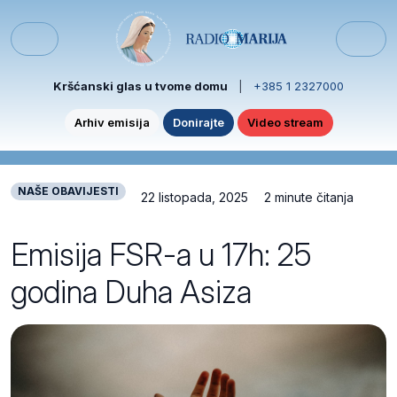
Skip to content
Skip to footer
Menu
Kršćanski glas u tvome domu
|
+385 1 2327000
Arhiv emisija
Donirajte
Video stream
NAŠE OBAVIJESTI
22 listopada, 2025
2 minute čitanja
Emisija FSR-a u 17h: 25
godina Duha Asiza