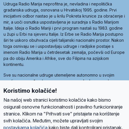
Udruga Radio Marija neprofitna je, nevladina i nepolitička
građanska udruga, osnovana u Hrvatskoj 1995. godine. Prvi
inicijativni odbor nastao je u krilu Pokreta krunice za obraćenje i
mir, a uoči osnutka uspostavljena je suradnja s Radio Marijom
Italije. Ideja o Radio Mariji i prvi program nastali su 1983. godine
u župi u Erbi na sjeveru Italije. Iz Erbe se Radio Marija postupno
širi te uskoro obuhvaća cijeli talijanski nacionalni prostor. Nakon
toga osnivaju se i uspostavljaju udruge i radijske postaje s
imenom Radio Marija u četrdesetak zemalja, počevši od Europe
pa do obiju Amerika i Afrike, sve do Filipina na azijskom
kontinentu.
Sve su nacionalne udruge utemeljene autonomno u svojim
zemljama, a međusobna su povezane preko krovne udruge
pod nazivom Svjetska obitelj Radio Marije (World Family of
Koristimo kolačiće!
Radio Maria). Svjetsku obitelj utemeljilo je sedam članica, među
kojima je i hrvatska Udruga Radio Marija.
Na našoj web stranici koristimo kolačiće kako bismo
osigurali osnovne funkcionalnosti i pravilno funkcioniranje
stranice. Klikom na "Prihvati sve" pristajete na korištenje
svih kolačića. Međutim, možete upravljati svojim
O nama
Radio
Program
Volonteri
Prijatelji
Kontakt
Pravila privatnosti
postavkama kolačića
kako biste dali kontrolirani pristanak.