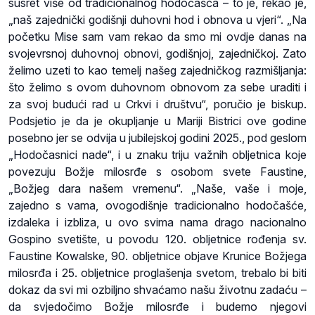
susret više od tradicionalnog hodočašća – to je, rekao je,
„naš zajednički godišnji duhovni hod i obnova u vjeri“. „Na
početku Mise sam vam rekao da smo mi ovdje danas na
svojevrsnoj duhovnoj obnovi, godišnjoj, zajedničkoj. Zato
želimo uzeti to kao temelj našeg zajedničkog razmišljanja:
što želimo s ovom duhovnom obnovom za sebe uraditi i
za svoj budući rad u Crkvi i društvu“, poručio je biskup.
Podsjetio je da je okupljanje u Mariji Bistrici ove godine
posebno jer se odvija u jubilejskoj godini 2025., pod geslom
„Hodočasnici nade“, i u znaku triju važnih obljetnica koje
povezuju Božje milosrđe s osobom svete Faustine,
„Božjeg dara našem vremenu“. „Naše, vaše i moje,
zajedno s vama, ovogodišnje tradicionalno hodočašće,
izdaleka i izbliza, u ovo svima nama drago nacionalno
Gospino svetište, u povodu 120. obljetnice rođenja sv.
Faustine Kowalske, 90. obljetnice objave Krunice Božjega
milosrđa i 25. obljetnice proglašenja svetom, trebalo bi biti
dokaz da svi mi ozbiljno shvaćamo našu životnu zadaću –
da svjedočimo Božje milosrđe i budemo njegovi