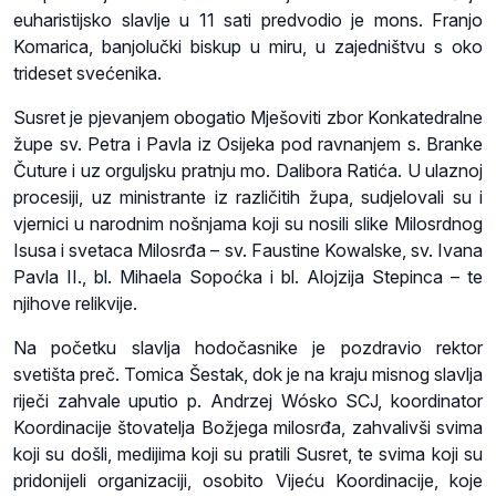
euharistijsko slavlje u 11 sati predvodio je mons. Franjo
Komarica, banjolučki biskup u miru, u zajedništvu s oko
trideset svećenika.
Susret je pjevanjem obogatio Mješoviti zbor Konkatedralne
župe sv. Petra i Pavla iz Osijeka pod ravnanjem s. Branke
Čuture i uz orguljsku pratnju mo. Dalibora Ratića. U ulaznoj
procesiji, uz ministrante iz različitih župa, sudjelovali su i
vjernici u narodnim nošnjama koji su nosili slike Milosrdnog
Isusa i svetaca Milosrđa – sv. Faustine Kowalske, sv. Ivana
Pavla II., bl. Mihaela Sopoćka i bl. Alojzija Stepinca – te
njihove relikvije.
Na početku slavlja hodočasnike je pozdravio rektor
svetišta preč. Tomica Šestak, dok je na kraju misnog slavlja
riječi zahvale uputio p. Andrzej Wósko SCJ, koordinator
Koordinacije štovatelja Božjega milosrđa, zahvalivši svima
koji su došli, medijima koji su pratili Susret, te svima koji su
pridonijeli organizaciji, osobito Vijeću Koordinacije, koje