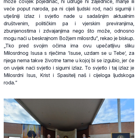
može čovjek pojedinac, ni udruge ni zajednice, manje ili
veće poput naroda, pa ni cijeli ljudski rod, naći sigurniji i
utješniji izlaz i svjetlo nade u sadašnjim aktualnim
društvenim, političkim pa i vjerskim previranjima,
zbunjenostima i zdvajanjima nego što može, odnosno
mogu naći u beskrajnom Božjem milosrđu“, rekao je biskup.
„Tko pred svojim očima ima ovu upečatljivu sliku
Milosrdnog Isusa s riječima ‘Isuse, uzdam se u Tebe’, za
njega nema takve životne tame u kojoj bi se izgubio, jer će
on uvijek naći svjetlo i sigurni izlaz. To svjetlo i taj izlaz je
Milosrdni Isus, Krist i Spasitelj naš i cijeloga ljudskoga
roda.“