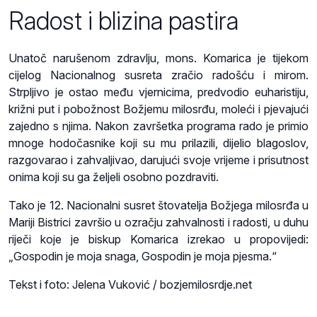
Radost i blizina pastira
Unatoč narušenom zdravlju, mons. Komarica je tijekom
cijelog Nacionalnog susreta zračio radošću i mirom.
Strpljivo je ostao među vjernicima, predvodio euharistiju,
križni put i pobožnost Božjemu milosrđu, moleći i pjevajući
zajedno s njima. Nakon završetka programa rado je primio
mnoge hodočasnike koji su mu prilazili, dijelio blagoslov,
razgovarao i zahvaljivao, darujući svoje vrijeme i prisutnost
onima koji su ga željeli osobno pozdraviti.
Tako je 12. Nacionalni susret štovatelja Božjega milosrđa u
Mariji Bistrici završio u ozračju zahvalnosti i radosti, u duhu
riječi koje je biskup Komarica izrekao u propovijedi:
„Gospodin je moja snaga, Gospodin je moja pjesma.“
Tekst i foto: Jelena Vuković / bozjemilosrdje.net