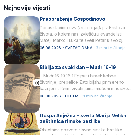
Najnovije vijesti
Preobraženje Gospodinovo
Danas slavimo uzvišeni događaj iz Kristova
života, o kojem nas izvješćuju evanđelisti
Matej, Marko i Luka te sveti Petar u svojoj
drugoj…
06.08.2026. · SVETAC DANA ·
3 minute čitanja
Biblija za svaki dan – Mudr 16-19
Mudr 16-19 16 1 Egipat i Izrael: kobne
životinje, prepelice Zato bijahu primjereno
kažnjeni sličnim životinjamai mučeni mnoštvom
kukaca.2 A narod…
06.08.2026. · BIBLIJA ·
11 minute čitanja
Gospa Snježna – sveta Marija Velika,
zaštitnica rimske bazilike
Obljetnica posvete slavne rimske bazilike