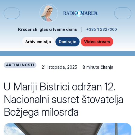
Skip to content
Skip to footer
Menu
Kršćanski glas u tvome domu
|
+385 1 2327000
Arhiv emisija
Donirajte
Video stream
AKTUALNOSTI
21 listopada, 2025
8 minute čitanja
U Mariji Bistrici održan 12.
Nacionalni susret štovatelja
Božjega milosrđa