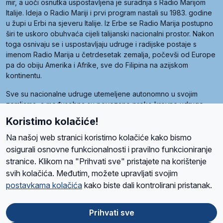
mir, a uoči osnutka uspostavljena je suradnja s Radio Marijom
Italije. Ideja o Radio Mariji i prvi program nastali su 1983. godine
u župi u Erbi na sjeveru Italije. Iz Erbe se Radio Marija postupno
širi te uskoro obuhvaća cijeli talijanski nacionalni prostor. Nakon
toga osnivaju se i uspostavljaju udruge i radijske postaje s
imenom Radio Marija u četrdesetak zemalja, počevši od Europe
pa do obiju Amerika i Afrike, sve do Filipina na azijskom
kontinentu.
Sve su nacionalne udruge utemeljene autonomno u svojim
zemljama, a međusobna su povezane preko krovne udruge
pod nazivom Svjetska obitelj Radio Marije (World Family of
Koristimo kolačiće!
Radio Maria). Svjetsku obitelj utemeljilo je sedam članica, među
kojima je i hrvatska Udruga Radio Marija.
Na našoj web stranici koristimo kolačiće kako bismo
osigurali osnovne funkcionalnosti i pravilno funkcioniranje
stranice. Klikom na "Prihvati sve" pristajete na korištenje
svih kolačića. Međutim, možete upravljati svojim
O nama
Radio
Program
Volonteri
Prijatelji
Kontakt
Pravila privatnosti
postavkama kolačića
kako biste dali kontrolirani pristanak.
Kolačići
Uvjeti korištenja
Ova stranica je zaštićena Google reCAPTCHA sustavom
Prihvati sve