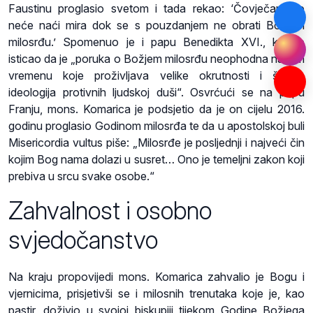
Faustinu proglasio svetom i tada rekao: ‘Čovječanstvo
neće naći mira dok se s pouzdanjem ne obrati Božjem
milosrđu.’ Spomenuo je i papu Benedikta XVI., koji je
isticao da je „poruka o Božjem milosrđu neophodna našem
vremenu koje proživljava velike okrutnosti i širenje
ideologija protivnih ljudskoj duši“. Osvrćući se na papu
Franju, mons. Komarica je podsjetio da je on cijelu 2016.
godinu proglasio Godinom milosrđa te da u apostolskoj buli
Misericordia vultus piše: „Milosrđe je posljednji i najveći čin
kojim Bog nama dolazi u susret… Ono je temeljni zakon koji
prebiva u srcu svake osobe.“
Zahvalnost i osobno
svjedočanstvo
Na kraju propovijedi mons. Komarica zahvalio je Bogu i
vjernicima, prisjetivši se i milosnih trenutaka koje je, kao
pastir, doživio u svojoj biskupiji tijekom Godine Božjega