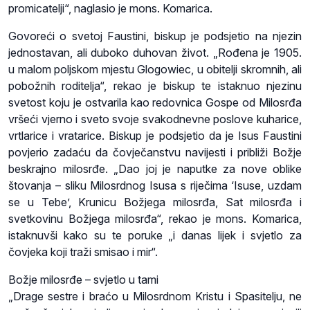
promicatelji“, naglasio je mons. Komarica.
Govoreći o svetoj Faustini, biskup je podsjetio na njezin
jednostavan, ali duboko duhovan život. „Rođena je 1905.
u malom poljskom mjestu Glogowiec, u obitelji skromnih, ali
pobožnih roditelja“, rekao je biskup te istaknuo njezinu
svetost koju je ostvarila kao redovnica Gospe od Milosrđa
vršeći vjerno i sveto svoje svakodnevne poslove kuharice,
vrtlarice i vratarice. Biskup je podsjetio da je Isus Faustini
povjerio zadaću da čovječanstvu navijesti i približi Božje
beskrajno milosrđe. „Dao joj je naputke za nove oblike
štovanja – sliku Milosrdnog Isusa s riječima ‘Isuse, uzdam
se u Tebe’, Krunicu Božjega milosrđa, Sat milosrđa i
svetkovinu Božjega milosrđa“, rekao je mons. Komarica,
istaknuvši kako su te poruke „i danas lijek i svjetlo za
čovjeka koji traži smisao i mir“.
Božje milosrđe – svjetlo u tami
„Drage sestre i braćo u Milosrdnom Kristu i Spasitelju, ne