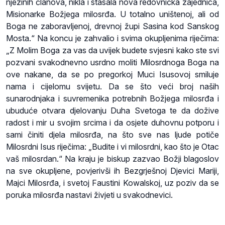
njezinih članova, nikla i stasala nova redovnička zajednica,
Misionarke Božjega milosrđa. U totalno uništenoj, ali od
Boga ne zaboravljenoj, drevnoj župi Sasina kod Sanskog
Mosta.“ Na koncu je zahvalio i svima okupljenima riječima:
„Z Molim Boga za vas da uvijek budete svjesni kako ste svi
pozvani svakodnevno usrdno moliti Milosrdnoga Boga na
ove nakane, da se po pregorkoj Muci Isusovoj smiluje
nama i cijelomu svijetu. Da se što veći broj naših
sunarodnjaka i suvremenika potrebnih Božjega milosrđa i
ubuduće otvara djelovanju Duha Svetoga te da dožive
radost i mir u svojim srcima i da osjete duhovnu potporu i
sami činiti djela milosrđa, na što sve nas ljude potiče
Milosrdni Isus riječima: „Budite i vi milosrdni, kao što je Otac
vaš milosrdan.“ Na kraju je biskup zazvao Božji blagoslov
na sve okupljene, povjerivši ih Bezgrješnoj Djevici Mariji,
Majci Milosrđa, i svetoj Faustini Kowalskoj, uz poziv da se
poruka milosrđa nastavi živjeti u svakodnevici.