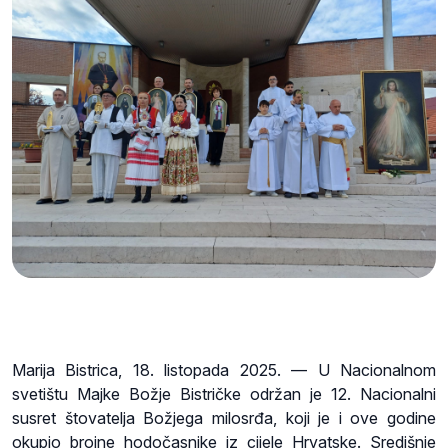
Marija Bistrica, 18. listopada 2025. — U Nacionalnom
svetištu Majke Božje Bistričke održan je 12. Nacionalni
susret štovatelja Božjega milosrđa, koji je i ove godine
okupio brojne hodočasnike iz cijele Hrvatske. Središnje