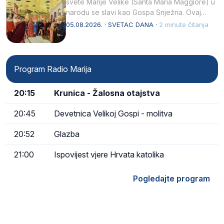
svete Marije Velike (Santa Maria Maggiore) u
narodu se slavi kao Gospa Snježna. Ovaj
naziv, Sancta Maria…
05.08.2026. · SVETAC DANA ·
2 minute čitanja
Program Radio Marija
20:15
Krunica - Žalosna otajstva
20:45
Devetnica Velikoj Gospi - molitva
20:52
Glazba
21:00
Ispovijest vjere Hrvata katolika
Pogledajte program