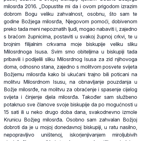
milosrđa 2016. „Dopustite mi da i ovom prigodom izrazim
dobrom Bogu veliku zahvalnost, osobnu, što sam te
godine Božjega milosrđa, Njegovom pomoći, dobivenom
preko tada meni nepoznatih ljudi, mogao nabaviti i, zajedno
s braćom župnicima, postaviti u svakoj župnoj crkvi, te u
brojnim filijalnim crkvama moje biskupije veliku sliku
Milosrdnoga Isusa. Svim smo obiteljima u biskupiji tada
pribavili i podijelili sliku Milosrdnog Isusa za zid njihovoga
doma, odnosno stana, zajedno s molitvom posvete svijeta
Božjemu milosrđa kako bi ukućani trajno bili poticani na
molitvu Milosrdnom Isusu, na obnavljanje pouzdanja u
Božje milosrđe, na molitvu za obraćenje i spasenje cijelog
svijeta i činjenje djela milosrđa. Također sam službeno
potaknuo sve članove svoje biskupije da po mogućnosti u
15 sati ili u neko drugo doba dana, svakodnevno izmole
Krunicu Božjeg milosrđa. Osobno sam zahvalan Božjoj
dobroti da je u mojoj donedavnoj biskupiji, u ratu nasilno,
nepopravljivo uništenoj, iskorjenjivanjem miroljubivih