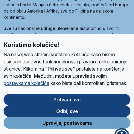
imenom Radio Marija u četrdesetak zemalja, počevši od Europe
pa do obiju Amerika i Afrike, sve do Filipina na azijskom
kontinentu.
Sve su nacionalne udruge utemeljene autonomno u svojim
zemljama, a međusobna su povezane preko krovne udruge
pod nazivom Svjetska obitelj Radio Marije (World Family of
Koristimo kolačiće!
Radio Maria). Svjetsku obitelj utemeljilo je sedam članica, među
kojima je i hrvatska Udruga Radio Marija.
Na našoj web stranici koristimo kolačiće kako bismo
osigurali osnovne funkcionalnosti i pravilno funkcioniranje
stranice. Klikom na "Prihvati sve" pristajete na korištenje
svih kolačića. Međutim, možete upravljati svojim
O nama
Radio
Program
Volonteri
Prijatelji
Kontakt
Pravila privatnosti
postavkama kolačića
kako biste dali kontrolirani pristanak.
Kolačići
Uvjeti korištenja
Ova stranica je zaštićena Google reCAPTCHA sustavom
Prihvati sve
Odbij sve
App
Google
Store
Play
Upravljaj postavkama
Design and development
SIK
&
C-Tel