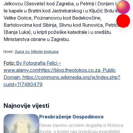
Jelkovcu (Sesvete) kod Zagreba, u Petrinji i Donjem Lapcu
te kapele u Bratini kod Jastrebarskog i u Ključić Brdu kod
Velike Gorice, Poznanovcu kod Bedekovčine,
Bartolovcima kod Sibinja, Slivnu kod Runovića, Petrićevcu
(Banja Luka), u kripti požeške katedrale i u središtu
Ministarstva obrane u Zagrebu.
Izvor:
župa sv. Nikole biskupa
Foto:
By Fotografia Felici –
www.alamy.comhttps://blog.theotokos.co.za, Public
Domain, https://commons.wikimedia.org/w/index.php?
curid=117480479
Najnovije vijesti
Preobraženje Gospodinovo
Danas slavimo uzvišeni događaj iz Kristova
života, o kojem nas izvješćuju evanđelisti