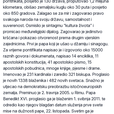
pontifikata, posjetio je 130 država, proputovao 1,2 milijuna
kilometara, obišao zemaljsku kuglu oko 30 puta i posjetio
oko 850 gradova. Zalagao se za mir i zagovarao pravo
svakoga naroda na svoju državu, samostalnost i
suverenost. Osmislio je sintagmu “kultura života” i
promicao međureligijski dijalog. Zagovarao je jedinstvo
kršćana i pokazao otvorenost prema drugim vjerskim
zajednicima. Prvi je papa koji je ušao u džamiju i sinagogu.
Za vrijeme pontifikata napisao je i izgovorio oko 15000
raznih govora i dokumenata, napisao 14 enciklika, 11
apostolskih konstitucija, 41 apostolsko pismo, 15
apostolskih pobudnica, mnoge knjige, pjesme i drame.
Imenovao je 231 kardinala i zaredio 321 biskupa. Proglasio
je novih 1338 blaženika i 482 novih svetaca. Snažno je
utjecao na demokratsku preobrazbu istočnoeuropskih
zemalja. Preminuo je 2. travnja 2005. u Rimu. Papa
Benedikt XVI. proglasio ga je blaženim 1. svibnja 2011. te
odredio kao njegov blagdan datum služenja prve svete
mise na dužnosti pape, 22. listopada. Svetim ga je