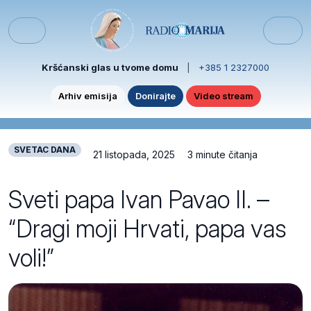
Skip to content
Skip to footer
Menu
Kršćanski glas u tvome domu
|
+385 1 2327000
Arhiv emisija
Donirajte
Video stream
SVETAC DANA
21 listopada, 2025
3 minute čitanja
Sveti papa Ivan Pavao II. –
“Dragi moji Hrvati, papa vas
voli!”