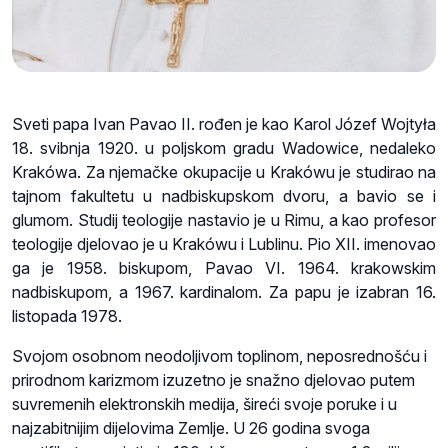
Sveti papa Ivan Pavao II. rođen je kao Karol Józef Wojtyła
18. svibnja 1920. u poljskom gradu Wadowice, nedaleko
Krakówa. Za njemačke okupacije u Krakówu je studirao na
tajnom fakultetu u nadbiskupskom dvoru, a bavio se i
glumom. Studij teologije nastavio je u Rimu, a kao profesor
teologije djelovao je u Krakówu i Lublinu. Pio XII. imenovao
ga je 1958. biskupom, Pavao VI. 1964. krakowskim
nadbiskupom, a 1967. kardinalom. Za papu je izabran 16.
listopada 1978.
Svojom osobnom neodoljivom toplinom, neposrednošću i
prirodnom karizmom izuzetno je snažno djelovao putem
suvremenih elektronskih medija, šireći svoje poruke i u
najzabitnijim dijelovima Zemlje. U 26 godina svoga