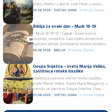
Matej, Marko i Luka te sveti Petar u svojoj
drugoj…
06.08.2026. · SVETAC DANA ·
3 minute čitanja
Biblija za svaki dan – Mudr 16-19
Mudr 16-19 16 1 Egipat i Izrael: kobne
životinje, prepelice Zato bijahu primjereno
kažnjeni sličnim životinjamai mučeni mnoštvom
kukaca.2 A narod…
06.08.2026. · BIBLIJA ·
11 minute čitanja
Gospa Snježna – sveta Marija Velika,
zaštitnica rimske bazilike
Obljetnica posvete slavne rimske bazilike
svete Marije Velike (Santa Maria Maggiore) u
narodu se slavi kao Gospa Snježna. Ovaj
naziv, Sancta Maria…
05.08.2026. · SVETAC DANA ·
2 minute čitanja