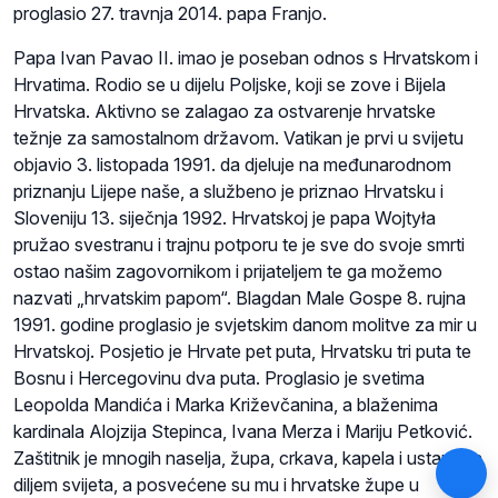
proglasio 27. travnja 2014. papa Franjo.
Papa Ivan Pavao II. imao je poseban odnos s Hrvatskom i
Hrvatima. Rodio se u dijelu Poljske, koji se zove i Bijela
Hrvatska. Aktivno se zalagao za ostvarenje hrvatske
težnje za samostalnom državom. Vatikan je prvi u svijetu
objavio 3. listopada 1991. da djeluje na međunarodnom
priznanju Lijepe naše, a službeno je priznao Hrvatsku i
Sloveniju 13. siječnja 1992. Hrvatskoj je papa Wojtyła
pružao svestranu i trajnu potporu te je sve do svoje smrti
ostao našim zagovornikom i prijateljem te ga možemo
nazvati „hrvatskim papom“. Blagdan Male Gospe 8. rujna
1991. godine proglasio je svjetskim danom molitve za mir u
Hrvatskoj. Posjetio je Hrvate pet puta, Hrvatsku tri puta te
Bosnu i Hercegovinu dva puta. Proglasio je svetima
Leopolda Mandića i Marka Križevčanina, a blaženima
kardinala Alojzija Stepinca, Ivana Merza i Mariju Petković.
Zaštitnik je mnogih naselja, župa, crkava, kapela i ustanova
diljem svijeta, a posvećene su mu i hrvatske župe u