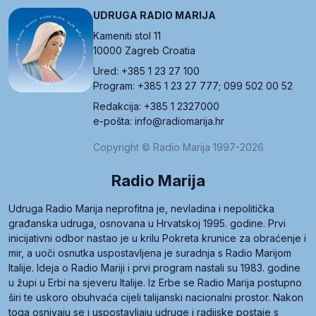
UDRUGA RADIO MARIJA
Kameniti stol 11
10000 Zagreb Croatia
Ured: +385 1 23 27 100
Program: +385 1 23 27 777; 099 502 00 52
Redakcija: +385 1 2327000
e-pošta: info@radiomarija.hr
Copyright © Radio Marija 1997-2026
Radio Marija
Udruga Radio Marija neprofitna je, nevladina i nepolitička
građanska udruga, osnovana u Hrvatskoj 1995. godine. Prvi
inicijativni odbor nastao je u krilu Pokreta krunice za obraćenje i
mir, a uoči osnutka uspostavljena je suradnja s Radio Marijom
Italije. Ideja o Radio Mariji i prvi program nastali su 1983. godine
u župi u Erbi na sjeveru Italije. Iz Erbe se Radio Marija postupno
širi te uskoro obuhvaća cijeli talijanski nacionalni prostor. Nakon
toga osnivaju se i uspostavljaju udruge i radijske postaje s