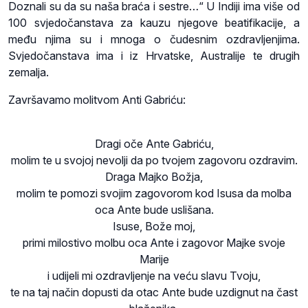
Doznali su da su naša braća i sestre…“ U Indiji ima više od
100 svjedočanstava za kauzu njegove beatifikacije, a
među njima su i mnoga o čudesnim ozdravljenjima.
Svjedočanstava ima i iz Hrvatske, Australije te drugih
zemalja.
Završavamo molitvom Anti Gabriću:
Dragi oče Ante Gabriću,
molim te u svojoj nevolji da po tvojem zagovoru ozdravim.
Draga Majko Božja,
molim te pomozi svojim zagovorom kod Isusa da molba
oca Ante bude uslišana.
Isuse, Bože moj,
primi milostivo molbu oca Ante i zagovor Majke svoje
Marije
i udijeli mi ozdravljenje na veću slavu Tvoju,
te na taj način dopusti da otac Ante bude uzdignut na čast