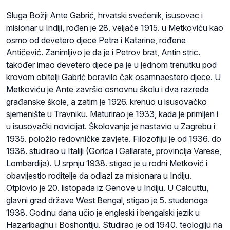
Sluga Božji Ante Gabrić, hrvatski svećenik, isusovac i
misionar u Indiji, rođen je 28. veljače 1915. u Metkoviću kao
osmo od devetero djece Petra i Katarine, rođene
Antičević. Zanimljivo je da je i Petrov brat, Antin stric.
također imao devetero djece pa je u jednom trenutku pod
krovom obitelji Gabrić boravilo čak osamnaestero djece. U
Metkoviću je Ante završio osnovnu školu i dva razreda
građanske škole, a zatim je 1926. krenuo u isusovačko
sjemenište u Travniku. Maturirao je 1933, kada je primljen i
u isusovački novicijat. Školovanje je nastavio u Zagrebu i
1935. položio redovničke zavjete. Filozofiju je od 1936. do
1938. studirao u Italiji (Gorica i Gallarate, provincija Varese,
Lombardija). U srpnju 1938. stigao je u rodni Metković i
obavijestio roditelje da odlazi za misionara u Indiju.
Otplovio je 20. listopada iz Genove u Indiju. U Calcuttu,
glavni grad države West Bengal, stigao je 5. studenoga
1938. Godinu dana učio je engleski i bengalski jezik u
Hazaribaghu i Boshontiju. Studirao je od 1940. teologiju na