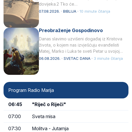
dovijeka.2 Tko će…
07.08.2026. · BIBLIJA ·
10 minute čitanja
Preobraženje Gospodinovo
Danas slavimo uzvišeni događaj iz Kristova
života, o kojem nas izvješćuju evanđelisti
Matej, Marko i Luka te sveti Petar u svojoj
drugoj…
06.08.2026. · SVETAC DANA ·
3 minute čitanja
Program Radio Marija
06:45
"Riječ o Riječi"
07:00
Sveta misa
07:30
Molitva - Jutarnja