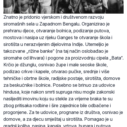
Znatno je pridonio vjerskom i društvenom razvoju
siromašnih sela u Zapadnom Bengalu. Organizirao je
prehranu djece, otvaranje bolnica, podizanje putova,
mostova i nasipa uz rijeku Ganges te otvaranje škola i
sirotišta u nerazvijenim dijelovima Indije. Utemeljio je
takozvane „rižine banke“ (na taj način oslobađao je
siromahe od lihvara) i pogone za proizvodnju cipela „Bata“.
Krčio je džunglu, osnivao župe i male seoske škole,
podizao crkve i kapele, otvarao pučke, srednje i više
tehničke i obrtne škole, radijske postaje, sirotišta, domove
za beskućnike i bolnice. Posebno se brinuo za udovice
hindusa, koje nakon smrti supruga nisu mogle zakonski
naslijediti imovinu koju su stekle za vrijeme braka te su
zbog pritisaka rodbine i šire zajednice bile odbačene i
progonjene. Za te udovice, prognane iz društva, osnivao je
domove, a za djecu smještaj u sirotišta. Pomagao je u
gradnji koliba, nasipa, kanala, vrtova, bunara i putova,