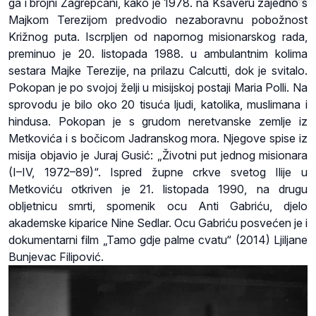
ga i brojni Zagrepčani, kako je 1978. na Ksaveru zajedno s
Majkom Terezijom predvodio nezaboravnu pobožnost
Križnog puta. Iscrpljen od napornog misionarskog rada,
preminuo je 20. listopada 1988. u ambulantnim kolima
sestara Majke Terezije, na prilazu Calcutti, dok je svitalo.
Pokopan je po svojoj želji u misijskoj postaji Maria Polli. Na
sprovodu je bilo oko 20 tisuća ljudi, katolika, muslimana i
hindusa. Pokopan je s grudom neretvanske zemlje iz
Metkovića i s bočicom Jadranskog mora. Njegove spise iz
misija objavio je Juraj Gusić: „Životni put jednog misionara
(I–IV, 1972–89)“. Ispred župne crkve svetog Ilije u
Metkoviću otkriven je 21. listopada 1990, na drugu
obljetnicu smrti, spomenik ocu Anti Gabriću, djelo
akademske kiparice Nine Sedlar. Ocu Gabriću posvećen je i
dokumentarni film „Tamo gdje palme cvatu“ (2014) Ljiljane
Bunjevac Filipović.