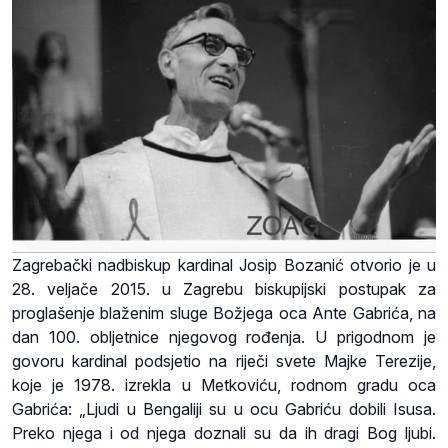
Zagrebački nadbiskup kardinal Josip Bozanić otvorio je u
28. veljače 2015. u Zagrebu biskupijski postupak za
proglašenje blaženim sluge Božjega oca Ante Gabrića, na
dan 100. obljetnice njegovog rođenja. U prigodnom je
govoru kardinal podsjetio na riječi svete Majke Terezije,
koje je 1978. izrekla u Metkoviću, rodnom gradu oca
Gabrića: „Ljudi u Bengaliji su u ocu Gabriću dobili Isusa.
Preko njega i od njega doznali su da ih dragi Bog ljubi.