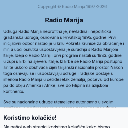
Copyright © Radio Marija 1997-2026
Radio Marija
Udruga Radio Marija neprofitna je, nevladina i nepolitička
građanska udruga, osnovana u Hrvatskoj 1995. godine. Prvi
inicijativni odbor nastao je u krilu Pokreta krunice za obraćenje i
mir, a uoči osnutka uspostavljena je suradnja s Radio Marijom
Italije. Ideja o Radio Mariji i prvi program nastali su 1983. godine
u župi u Erbi na sjeveru Italije. Iz Erbe se Radio Marija postupno
širi te uskoro obuhvaća cijeli talijanski nacionalni prostor. Nakon
toga osnivaju se i uspostavljaju udruge i radijske postaje s
imenom Radio Marija u četrdesetak zemalja, počevši od Europe
pa do obiju Amerika i Afrike, sve do Filipina na azijskom
kontinentu.
Sve su nacionalne udruge utemeljene autonomno u svojim
zemljama, a međusobna su povezane preko krovne udruge
pod nazivom Svjetska obitelj Radio Marije (World Family of
Koristimo kolačiće!
Radio Maria). Svjetsku obitelj utemeljilo je sedam članica, među
kojima je i hrvatska Udruga Radio Marija.
Na našoj web stranici koristimo kolačiće kako bismo