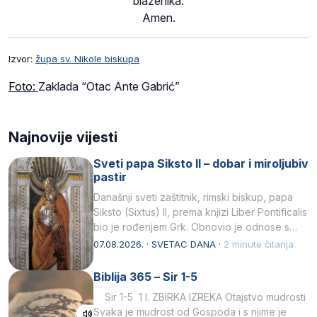
blaženika.
Amen.
Izvor:
župa sv. Nikole biskupa
Foto:
Zaklada “Otac Ante Gabrić”
Najnovije vijesti
Sveti papa Siksto II – dobar i miroljubiv
pastir
Današnji sveti zaštitnik, rimski biskup, papa
Siksto (Sixtus) II, prema knjizi Liber Pontificalis
bio je rođenjem Grk. Obnovio je odnose s
afričkim…
07.08.2026. · SVETAC DANA ·
2 minute čitanja
Biblija 365 – Sir 1-5
Sir 1-5 1 I. ZBIRKA IZREKA Otajstvo mudrosti
Svaka je mudrost od Gospoda i s njime je