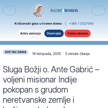
Skip to content
Skip to footer
Menu
Kršćanski glas u tvome domu
|
+385 1 2327000
Arhiv emisija
Donirajte
Video stream
SVETAC DANA
19 listopada, 2025
5 minute čitanja
Sluga Božji o. Ante Gabrić –
voljeni misionar Indije
pokopan s grudom
neretvanske zemlje i