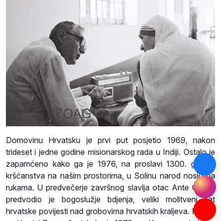
Domovinu Hrvatsku je prvi put posjetio 1969, nakon
trideset i jedne godine misionarskog rada u Indiji. Ostalo je
zapamćeno kako ga je 1976, na proslavi 1300. godine
kršćanstva na našim prostorima, u Solinu narod nosio na
rukama. U predvečerje završnog slavlja otac Ante Gabrić
predvodio je bogoslužje bdjenja, veliki molitveni sat
hrvatske povijesti nad grobovima hrvatskih kraljeva. Pamte