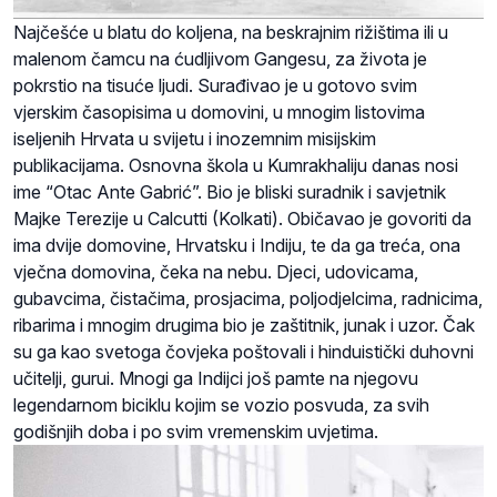
Najčešće u blatu do koljena, na beskrajnim rižištima ili u
malenom čamcu na ćudljivom Gangesu, za života je
pokrstio na tisuće ljudi. Surađivao je u gotovo svim
vjerskim časopisima u domovini, u mnogim listovima
iseljenih Hrvata u svijetu i inozemnim misijskim
publikacijama. Osnovna škola u Kumrakhaliju danas nosi
ime “Otac Ante Gabrić”. Bio je bliski suradnik i savjetnik
Majke Terezije u Calcutti (Kolkati). Običavao je govoriti da
ima dvije domovine, Hrvatsku i Indiju, te da ga treća, ona
vječna domovina, čeka na nebu. Djeci, udovicama,
gubavcima, čistačima, prosjacima, poljodjelcima, radnicima,
ribarima i mnogim drugima bio je zaštitnik, junak i uzor. Čak
su ga kao svetoga čovjeka poštovali i hinduistički duhovni
učitelji, gurui. Mnogi ga Indijci još pamte na njegovu
legendarnom biciklu kojim se vozio posvuda, za svih
godišnjih doba i po svim vremenskim uvjetima.