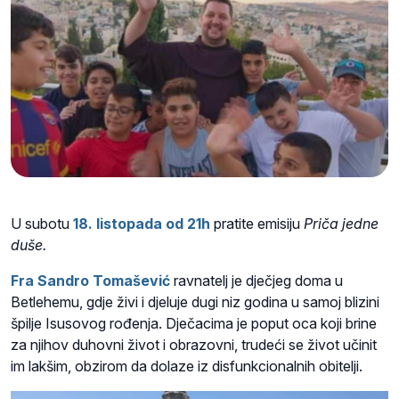
U subotu
18. listopada od 21h
pratite emisiju
Priča jedne
duše.
Fra Sandro Tomašević
ravnatelj je dječjeg doma u
Betlehemu, gdje živi i djeluje dugi niz godina u samoj blizini
špilje Isusovog rođenja. Dječacima je poput oca koji brine
za njihov duhovni život i obrazovni, trudeći se život učinit
im lakšim, obzirom da dolaze iz disfunkcionalnih obitelji.