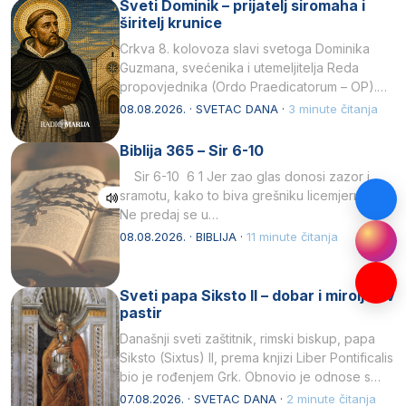
Sveti Dominik – prijatelj siromaha i
širitelj krunice
Crkva 8. kolovoza slavi svetoga Dominika
Guzmana, svećenika i utemeljitelja Reda
propovjednika (Ordo Praedicatorum – OP).
Svojim životom, dubokom ljubavlju prema
08.08.2026. · SVETAC DANA ·
3 minute čitanja
Kristu…
Biblija 365 – Sir 6-10
Sir 6-10 6 1 Jer zao glas donosi zazor i
sramotu, kako to biva grešniku licemjernom.2
Ne predaj se u…
08.08.2026. · BIBLIJA ·
11 minute čitanja
Sveti papa Siksto II – dobar i miroljubiv
pastir
Današnji sveti zaštitnik, rimski biskup, papa
Siksto (Sixtus) II, prema knjizi Liber Pontificalis
bio je rođenjem Grk. Obnovio je odnose s
afričkim…
07.08.2026. · SVETAC DANA ·
2 minute čitanja