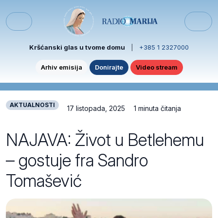
Skip to content
Skip to footer
Menu
Kršćanski glas u tvome domu
|
+385 1 2327000
Arhiv emisija
Donirajte
Video stream
AKTUALNOSTI
17 listopada, 2025
1 minuta čitanja
NAJAVA: Život u Betlehemu
– gostuje fra Sandro
Tomašević