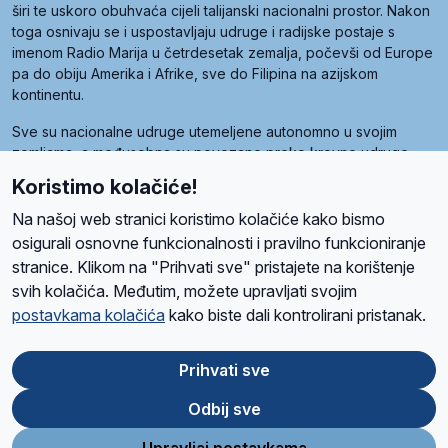
širi te uskoro obuhvaća cijeli talijanski nacionalni prostor. Nakon
toga osnivaju se i uspostavljaju udruge i radijske postaje s
imenom Radio Marija u četrdesetak zemalja, počevši od Europe
pa do obiju Amerika i Afrike, sve do Filipina na azijskom
kontinentu.
Sve su nacionalne udruge utemeljene autonomno u svojim
zemljama, a međusobna su povezane preko krovne udruge
pod nazivom Svjetska obitelj Radio Marije (World Family of
Koristimo kolačiće!
Radio Maria). Svjetsku obitelj utemeljilo je sedam članica, među
kojima je i hrvatska Udruga Radio Marija.
Na našoj web stranici koristimo kolačiće kako bismo
osigurali osnovne funkcionalnosti i pravilno funkcioniranje
stranice. Klikom na "Prihvati sve" pristajete na korištenje
svih kolačića. Međutim, možete upravljati svojim
O nama
Radio
Program
Volonteri
Prijatelji
Kontakt
Pravila privatnosti
postavkama kolačića
kako biste dali kontrolirani pristanak.
Kolačići
Uvjeti korištenja
Ova stranica je zaštićena Google reCAPTCHA sustavom
Prihvati sve
Odbij sve
App
Google
Store
Play
Upravljaj postavkama