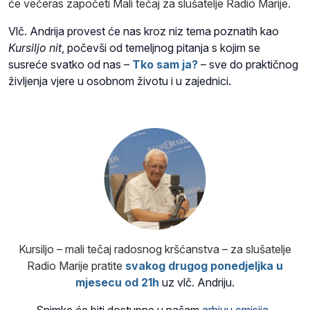
će večeras započeti Mali tečaj za slušatelje Radio Marije.
Vlč. Andrija provest će nas kroz niz tema poznatih kao
Kursiljo nit
, počevši od temeljnog pitanja s kojim se
susreće svatko od nas –
Tko sam ja?
– sve do praktičnog
življenja vjere u osobnom životu i u zajednici.
Kursiljo – m
ali tečaj radosnog kršćanstva – za slušatelje
Radio Marije
pratite
svakog drugog ponedjeljka u
mjesecu od 21h
uz vlč. Andriju.
Snimke će biti dostupne u našam
arhivu emisija
.