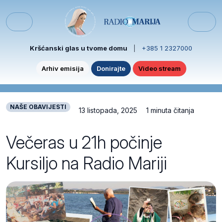
Skip to content
Skip to footer
Menu
Kršćanski glas u tvome domu
|
+385 1 2327000
Arhiv emisija
Donirajte
Video stream
NAŠE OBAVIJESTI
13 listopada, 2025
1 minuta čitanja
Večeras u 21h počinje
Kursiljo na Radio Mariji