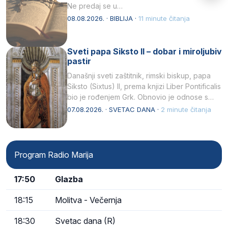
Ne predaj se u…
08.08.2026. · BIBLIJA ·
11 minute čitanja
Sveti papa Siksto II – dobar i miroljubiv
pastir
Današnji sveti zaštitnik, rimski biskup, papa
Siksto (Sixtus) II, prema knjizi Liber Pontificalis
bio je rođenjem Grk. Obnovio je odnose s
afričkim…
07.08.2026. · SVETAC DANA ·
2 minute čitanja
Program Radio Marija
17:50
Glazba
18:15
Molitva - Večernja
18:30
Svetac dana (R)