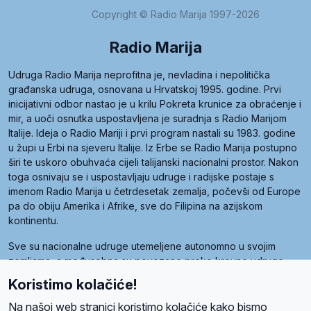
Copyright © Radio Marija 1997-2026
Radio Marija
Udruga Radio Marija neprofitna je, nevladina i nepolitička
građanska udruga, osnovana u Hrvatskoj 1995. godine. Prvi
inicijativni odbor nastao je u krilu Pokreta krunice za obraćenje i
mir, a uoči osnutka uspostavljena je suradnja s Radio Marijom
Italije. Ideja o Radio Mariji i prvi program nastali su 1983. godine
u župi u Erbi na sjeveru Italije. Iz Erbe se Radio Marija postupno
širi te uskoro obuhvaća cijeli talijanski nacionalni prostor. Nakon
toga osnivaju se i uspostavljaju udruge i radijske postaje s
imenom Radio Marija u četrdesetak zemalja, počevši od Europe
pa do obiju Amerika i Afrike, sve do Filipina na azijskom
kontinentu.
Sve su nacionalne udruge utemeljene autonomno u svojim
zemljama, a međusobna su povezane preko krovne udruge
pod nazivom Svjetska obitelj Radio Marije (World Family of
Koristimo kolačiće!
Radio Maria). Svjetsku obitelj utemeljilo je sedam članica, među
kojima je i hrvatska Udruga Radio Marija.
Na našoj web stranici koristimo kolačiće kako bismo