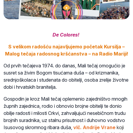
De Colores!
S velikom radošću najavljujemo početak Kursilja –
Malog tečaja radosnog kršćanstva – na Radio Mariji!
Od prvih tečajeva 1974. do danas, Mali tečaj omogućio je
susret sa živim Bogom tisućama duša – od krizmanika,
srednjoškolaca i studenata do obitelji, osoba zrelije životne
dobi i hrvatskih branitelja.
Gospodin je kroz Mali tečaj oplemenio zajedništvo mnogih
župnih zajednica, rodio i obnovio brojne obitelji te donio
obilje radosti i milosti Crkvi, zahvaljujući nesebičnom trudu
brojnih suradnika, uz stalnu prisutnost i duhovno vodstvo
Isusovog skromnog ribara duša,
vlč. Andrije Vrane
koji