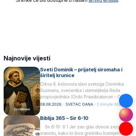
Najnovije vijesti
Sveti Dominik – prijatelj siromaha i
širitelj krunice
Crkva 8. kolovoza slavi svetoga Dominika
Guzmana, svećenika i utemeljitelja Reda
propovjednika (Ordo Praedicatorum – OP).
Svojim životom, dubokom ljubavlju prema
08.08.2026. · SVETAC DANA ·
3 minute čitanja
Kristu…
Biblija 365 – Sir 6-10
Sir 6-10 6 1 Jer zao glas donosi zazor i
sramotu, kako to biva grešniku licemjernom.2