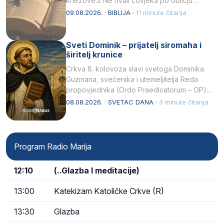
knezove.2 Ne hvali čovjeka po obličju
njegovui…
09.08.2026. · BIBLIJA ·
11 minute čitanja
Sveti Dominik – prijatelj siromaha i
širitelj krunice
Crkva 8. kolovoza slavi svetoga Dominika
Guzmana, svećenika i utemeljitelja Reda
propovjednika (Ordo Praedicatorum – OP).
Svojim životom, dubokom ljubavlju prema
08.08.2026. · SVETAC DANA ·
3 minute čitanja
Kristu…
Program Radio Marija
12:10
(..Glazba I meditacije)
13:00
Katekizam Katoličke Crkve (R)
13:30
Glazba