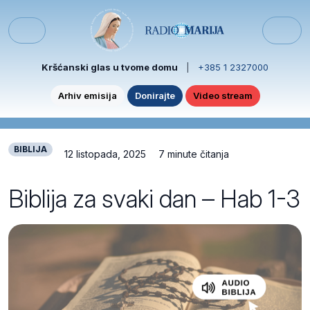
Skip to content
Skip to footer
Menu
Kršćanski glas u tvome domu
|
+385 1 2327000
Arhiv emisija
Donirajte
Video stream
BIBLIJA
12 listopada, 2025
7 minute čitanja
Biblija za svaki dan – Hab 1-3