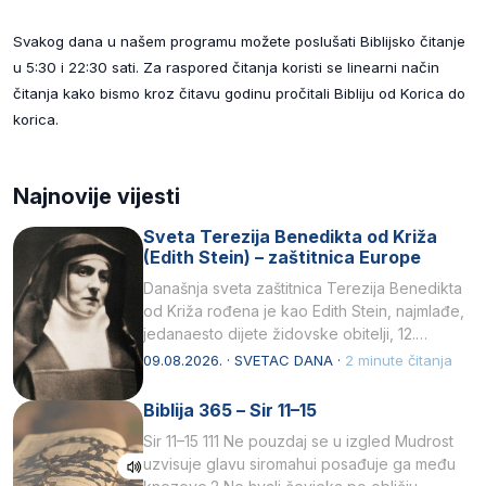
Svakog dana u našem programu možete poslušati Biblijsko čitanje
u 5:30 i 22:30 sati. Za raspored čitanja koristi se linearni način
čitanja kako bismo kroz čitavu godinu pročitali Bibliju od Korica do
korica.
Najnovije vijesti
Sveta Terezija Benedikta od Križa
(Edith Stein) – zaštitnica Europe
Današnja sveta zaštitnica Terezija Benedikta
od Križa rođena je kao Edith Stein, najmlađe,
jedanaesto dijete židovske obitelji, 12.
listopada 1891, u Wrocławu…
09.08.2026. · SVETAC DANA ·
2 minute čitanja
Biblija 365 – Sir 11–15
Sir 11–15 111 Ne pouzdaj se u izgled Mudrost
uzvisuje glavu siromahui posađuje ga među