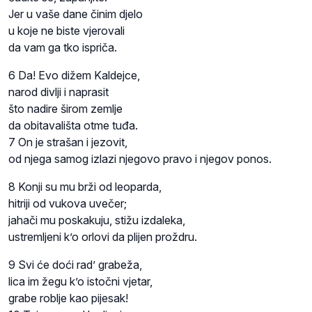
Jer u vaše dane činim djelo
u koje ne biste vjerovali
da vam ga tko ispriča.
6 Da! Evo dižem Kaldejce,
narod divlji i naprasit
što nadire širom zemlje
da obitavališta otme tuđa.
7 On je strašan i jezovit,
od njega samog izlazi njegovo pravo i njegov ponos.
8 Konji su mu brži od leoparda,
hitriji od vukova uvečer;
jahači mu poskakuju, stižu izdaleka,
ustremljeni k’o orlovi da plijen proždru.
9 Svi će doći rad’ grabeža,
lica im žegu k’o istočni vjetar,
grabe roblje kao pijesak!