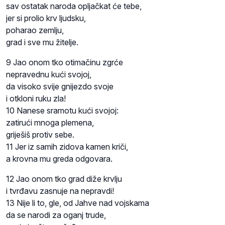
sav ostatak naroda opljačkat će tebe,
jer si prolio krv ljudsku,
poharao zemlju,
grad i sve mu žitelje.
9 Jao onom tko otimačinu zgrće
nepravednu kući svojoj,
da visoko svije gnijezdo svoje
i otkloni ruku zla!
10 Nanese sramotu kući svojoj:
zatirući mnoga plemena,
griješiš protiv sebe.
11 Jer iz samih zidova kamen kriči,
a krovna mu greda odgovara.
12 Jao onom tko grad diže krvlju
i tvrđavu zasnuje na nepravdi!
13 Nije li to, gle, od Jahve nad vojskama
da se narodi za oganj trude,