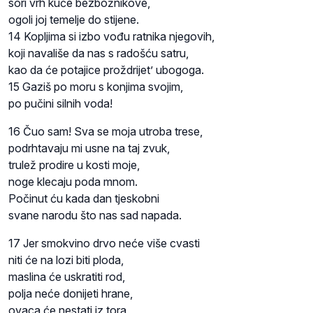
sori vrh kuće bezbožnikove,
ogoli joj temelje do stijene.
14 Kopljima si izbo vođu ratnika njegovih,
koji navališe da nas s radošću satru,
kao da će potajice proždrijet’ ubogoga.
15 Gaziš po moru s konjima svojim,
po pučini silnih voda!
16 Čuo sam! Sva se moja utroba trese,
podrhtavaju mi usne na taj zvuk,
trulež prodire u kosti moje,
noge klecaju poda mnom.
Počinut ću kada dan tjeskobni
svane narodu što nas sad napada.
17 Jer smokvino drvo neće više cvasti
niti će na lozi biti ploda,
maslina će uskratiti rod,
polja neće donijeti hrane,
ovaca će nestati iz tora,