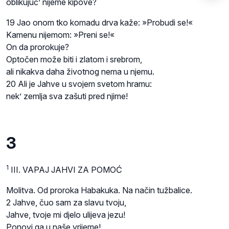
oblikujuć’ nijeme kipove?
19 Jao onom tko komadu drva kaže: »Probudi se!«
Kamenu nijemom: »Preni se!«
On da prorokuje?
Optočen može biti i zlatom i srebrom,
ali nikakva daha životnog nema u njemu.
20 Ali je Jahve u svojem svetom hramu:
nek’ zemlja sva zašuti pred njime!
3
1
III. VAPAJ JAHVI ZA POMOĆ
Molitva. Od proroka Habakuka. Na način tužbalice.
2 Jahve, čuo sam za slavu tvoju,
Jahve, tvoje mi djelo ulijeva jezu!
Ponovi ga u naše vrijeme!