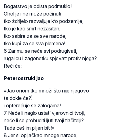
Bogatstvo je odista podmuklo!
Ohol je i ne može počinuti
tko ždrijelo razvaljuje k’o podzemlje,
tko je kao smrt nezasitan,
tko sabire za se sve narode,
tko kupî za se sva plemena!
6 Zar mu se neće svi podrugivati,
rugalicu i zagonetku spjevat’ protiv njega?
Reći će:
Peterostruki jao
»Jao onom tko množi što nije njegovo
(a dokle će?)
i opterećuje se zalogama!
7 Neće li naglo ustat’ vjerovnici tvoji,
neće li se probuditi ljuti tvoji tlačitelji?
Tada ćeš im plijen biti!«
8 Jer si opljačkao mnoge narode,