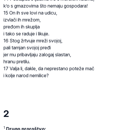
k’o s gmazovima što nemaju gospodara!
15 On ih sve lovi na udicu,
izvlači ih mrežom,
pređom ih skuplja
i tako se raduje i likuje.
16 Stog žrtvuje mreži svojoj,
pali tamjan svojoj pređi
jer mu pribavljaju zalogaj slastan,
hranu pretilu.
17 Valja li, dakle, da neprestano poteže mač
i kolje narod nemilice?
2
1
Drugo proroštvo: