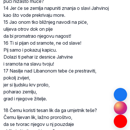
puci nizašto muče?
14 Jer će se zemlja napuniti znanja o slavi Jahvinoj
kao što vode prekrivaju more.
15 Jao onom tko bližnjeg navodi na piće,
ulijeva otrov dok on pije
da bi promatrao njegovu nagost!
16 Ti si pijan od sramote, ne od slave!
Pij samo i pokazuj kapicu.
Dolazi ti pehar iz desnice Jahvine
i sramota na slavu tvoju!
17 Nasilje nad Libanonom tebe će prestraviti,
pokolj zvijeri,
jer si ljudsku krv prolio,
poharao zemlju,
grad i njegove žitelje.
18 Čemu koristi tesan lik da ga umjetnik teše?
Čemu lijevan lik, lažno proroštvo,
da se tvorac njegov u nj pouzdaje