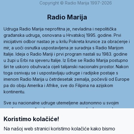
Copyright © Radio Marija 1997-2026
Radio Marija
Udruga Radio Marija neprofitna je, nevladina i nepolitička
građanska udruga, osnovana u Hrvatskoj 1995. godine. Prvi
inicijativni odbor nastao je u krilu Pokreta krunice za obraćenje i
mir, a uoči osnutka uspostavljena je suradnja s Radio Marijom
Italije. Ideja o Radio Mariji i prvi program nastali su 1983. godine
u župi u Erbi na sjeveru Italije. Iz Erbe se Radio Marija postupno
širi te uskoro obuhvaća cijeli talijanski nacionalni prostor. Nakon
toga osnivaju se i uspostavljaju udruge i radijske postaje s
imenom Radio Marija u četrdesetak zemalja, počevši od Europe
pa do obiju Amerika i Afrike, sve do Filipina na azijskom
kontinentu.
Sve su nacionalne udruge utemeljene autonomno u svojim
zemljama, a međusobna su povezane preko krovne udruge
pod nazivom Svjetska obitelj Radio Marije (World Family of
Koristimo kolačiće!
Radio Maria). Svjetsku obitelj utemeljilo je sedam članica, među
kojima je i hrvatska Udruga Radio Marija.
Na našoj web stranici koristimo kolačiće kako bismo