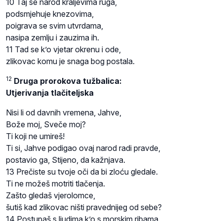
10 Taj se narod kraljevima ruga,
podsmjehuje knezovima,
poigrava se svim utvrdama,
nasipa zemlju i zauzima ih.
11 Tad se k’o vjetar okrenu i ode,
zlikovac komu je snaga bog postala.
12
Druga prorokova tužbalica:
Utjerivanja tlačiteljska
Nisi li od davnih vremena, Jahve,
Bože moj, Sveče moj?
Ti koji ne umireš!
Ti si, Jahve podigao ovaj narod radi pravde,
postavio ga, Stijeno, da kažnjava.
13 Prečiste su tvoje oči da bi zloću gledale.
Ti ne možeš motriti tlačenja.
Zašto gledaš vjerolomce,
šutiš kad zlikovac ništi pravednijeg od sebe?
14 Postupaš s ljudima k’o s morskim ribama,