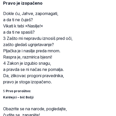
Pravo je izopačeno
Dokle ću, Jahve, zapomagati,
a da ti ne čuješ?
Vikati k tebi »Nasilje!«
a da ti ne spasiš?
3 Zašto mi nepravdu iznosiš pred oči,
zašto gledaš ugnjetavanje?
Pljačka je i nasilje preda mnom.
Raspra je, razmirica bjesni!
4 Zakon je izgubio snagu,
a pravda se ni načas ne pomalja.
Da, zlikovac progoni pravednika,
pravo je stoga izopačeno.
5
Prvo proroštvo:
Kaldejci – bič Božji
Obazrite se na narode, pogledajte,
čudite se, zapanjite!