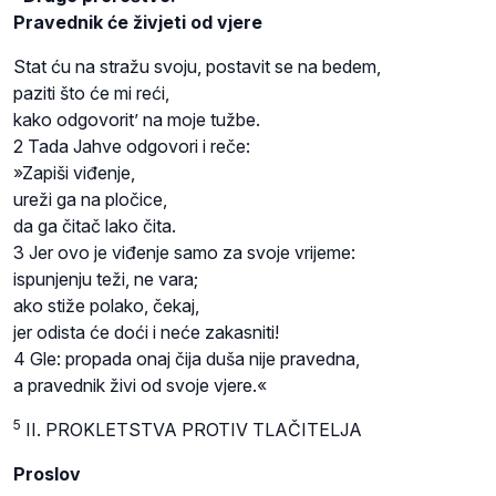
Pravednik će živjeti od vjere
Stat ću na stražu svoju, postavit se na bedem,
paziti što će mi reći,
kako odgovorit’ na moje tužbe.
2 Tada Jahve odgovori i reče:
»Zapiši viđenje,
ureži ga na pločice,
da ga čitač lako čita.
3 Jer ovo je viđenje samo za svoje vrijeme:
ispunjenju teži, ne vara;
ako stiže polako, čekaj,
jer odista će doći i neće zakasniti!
4 Gle: propada onaj čija duša nije pravedna,
a pravednik živi od svoje vjere.«
5
II. PROKLETSTVA PROTIV TLAČITELJA
Proslov