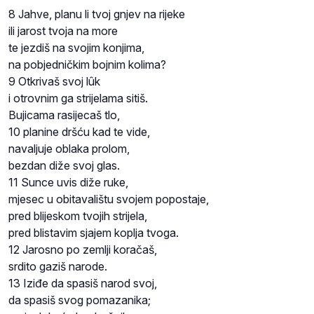
8 Jahve, planu li tvoj gnjev na rijeke
ili jarost tvoja na more
te jezdiš na svojim konjima,
na pobjedničkim bojnim kolima?
9 Otkrivaš svoj lûk
i otrovnim ga strijelama sitiš.
Bujicama rasijecaš tlo,
10 planine dršću kad te vide,
navaljuje oblaka prolom,
bezdan diže svoj glas.
11 Sunce uvis diže ruke,
mjesec u obitavalištu svojem popostaje,
pred blijeskom tvojih strijela,
pred blistavim sjajem koplja tvoga.
12 Jarosno po zemlji koračaš,
srdito gaziš narode.
13 Iziđe da spasiš narod svoj,
da spasiš svog pomazanika;