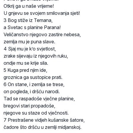
Otkrij ga u naše vrijeme!
U gnjevu se svojem smilovanja sjeti!
3 Bog stiže iz Temana,
a Svetac s planine Parana!
Veličanstvo njegovo zastire nebesa,
zemlja mu je puna slave.
4 Sjaj mu je k’o svjetlost,
zrake sijevaju iz njegovih ruku,
ondje mu se krije sila.
5 Kuga pred njim ide,
groznica ga sustopice prati.
6 On stane, i zemlja se trese,
on pogleda, i dršću narodi.
Tad se raspadoše vječne planine,
bregovi stari propadoše,
njegove su staze od vječnosti.
7 Prestrašene vidjeh kušanske šatore,
čadore što dršću u zemlji midjanskoj.