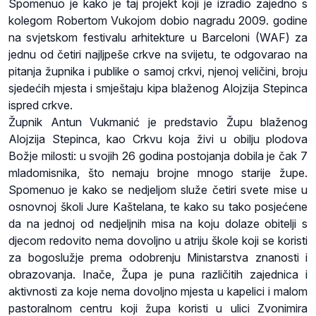
Spomenuo je kako je taj projekt koji je izradio zajedno s
kolegom Robertom Vukojom dobio nagradu 2009. godine
na svjetskom festivalu arhitekture u Barceloni (WAF) za
jednu od četiri najljpeše crkve na svijetu, te odgovarao na
pitanja župnika i publike o samoj crkvi, njenoj veličini, broju
sjedećih mjesta i smještaju kipa blaženog Alojzija Stepinca
ispred crkve.
Župnik Antun Vukmanić je predstavio Župu blaženog
Alojzija Stepinca, kao Crkvu koja živi u obilju plodova
Božje milosti: u svojih 26 godina postojanja dobila je čak 7
mladomisnika, što nemaju brojne mnogo starije župe.
Spomenuo je kako se nedjeljom služe četiri svete mise u
osnovnoj školi Jure Kaštelana, te kako su tako posjećene
da na jednoj od nedjeljnih misa na koju dolaze obitelji s
djecom redovito nema dovoljno u atriju škole koji se koristi
za bogoslužje prema odobrenju Ministarstva znanosti i
obrazovanja. Inače, Župa je puna različitih zajednica i
aktivnosti za koje nema dovoljno mjesta u kapelici i malom
pastoralnom centru koji župa koristi u ulici Zvonimira