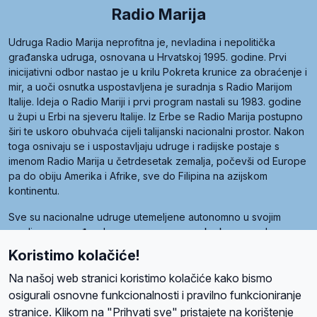
Radio Marija
Udruga Radio Marija neprofitna je, nevladina i nepolitička
građanska udruga, osnovana u Hrvatskoj 1995. godine. Prvi
inicijativni odbor nastao je u krilu Pokreta krunice za obraćenje i
mir, a uoči osnutka uspostavljena je suradnja s Radio Marijom
Italije. Ideja o Radio Mariji i prvi program nastali su 1983. godine
u župi u Erbi na sjeveru Italije. Iz Erbe se Radio Marija postupno
širi te uskoro obuhvaća cijeli talijanski nacionalni prostor. Nakon
toga osnivaju se i uspostavljaju udruge i radijske postaje s
imenom Radio Marija u četrdesetak zemalja, počevši od Europe
pa do obiju Amerika i Afrike, sve do Filipina na azijskom
kontinentu.
Sve su nacionalne udruge utemeljene autonomno u svojim
zemljama, a međusobna su povezane preko krovne udruge
pod nazivom Svjetska obitelj Radio Marije (World Family of
Koristimo kolačiće!
Radio Maria). Svjetsku obitelj utemeljilo je sedam članica, među
kojima je i hrvatska Udruga Radio Marija.
Na našoj web stranici koristimo kolačiće kako bismo
osigurali osnovne funkcionalnosti i pravilno funkcioniranje
stranice. Klikom na "Prihvati sve" pristajete na korištenje