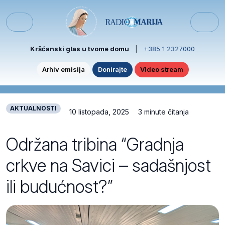
Skip to content
Skip to footer
Menu
Kršćanski glas u tvome domu
|
+385 1 2327000
Arhiv emisija
Donirajte
Video stream
AKTUALNOSTI
10 listopada, 2025
3 minute čitanja
Održana tribina “Gradnja
crkve na Savici – sadašnjost
ili budućnost?”