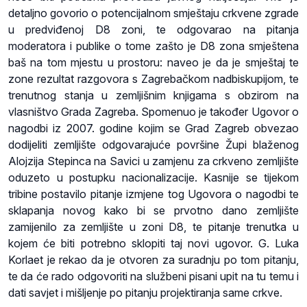
detaljno govorio o potencijalnom smještaju crkvene zgrade
u predviđenoj D8 zoni, te odgovarao na pitanja
moderatora i publike o tome zašto je D8 zona smještena
baš na tom mjestu u prostoru: naveo je da je smještaj te
zone rezultat razgovora s Zagrebačkom nadbiskupijom, te
trenutnog stanja u zemljišnim knjigama s obzirom na
vlasništvo Grada Zagreba. Spomenuo je također Ugovor o
nagodbi iz 2007. godine kojim se Grad Zagreb obvezao
dodijeliti zemljište odgovarajuće površine Župi blaženog
Alojzija Stepinca na Savici u zamjenu za crkveno zemljište
oduzeto u postupku nacionalizacije. Kasnije se tijekom
tribine postavilo pitanje izmjene tog Ugovora o nagodbi te
sklapanja novog kako bi se prvotno dano zemljište
zamijenilo za zemljište u zoni D8, te pitanje trenutka u
kojem će biti potrebno sklopiti taj novi ugovor. G. Luka
Korlaet je rekao da je otvoren za suradnju po tom pitanju,
te da će rado odgovoriti na službeni pisani upit na tu temu i
dati savjet i mišljenje po pitanju projektiranja same crkve.