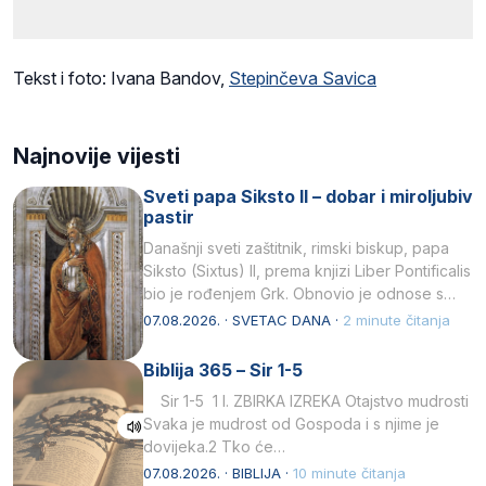
Tekst i foto: Ivana Bandov,
Stepinčeva Savica
Najnovije vijesti
Sveti papa Siksto II – dobar i miroljubiv
pastir
Današnji sveti zaštitnik, rimski biskup, papa
Siksto (Sixtus) II, prema knjizi Liber Pontificalis
bio je rođenjem Grk. Obnovio je odnose s
afričkim…
07.08.2026. · SVETAC DANA ·
2 minute čitanja
Biblija 365 – Sir 1-5
Sir 1-5 1 I. ZBIRKA IZREKA Otajstvo mudrosti
Svaka je mudrost od Gospoda i s njime je
dovijeka.2 Tko će…
07.08.2026. · BIBLIJA ·
10 minute čitanja