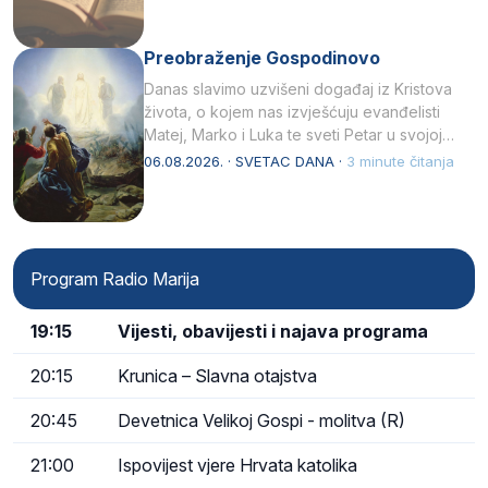
Preobraženje Gospodinovo
Danas slavimo uzvišeni događaj iz Kristova
života, o kojem nas izvješćuju evanđelisti
Matej, Marko i Luka te sveti Petar u svojoj
drugoj…
06.08.2026. · SVETAC DANA ·
3 minute čitanja
Program Radio Marija
19:15
Vijesti, obavijesti i najava programa
20:15
Krunica – Slavna otajstva
20:45
Devetnica Velikoj Gospi - molitva (R)
21:00
Ispovijest vjere Hrvata katolika