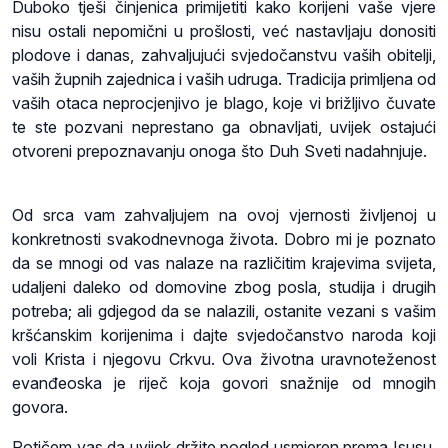
Duboko tješi činjenica primijetiti kako korijeni vaše vjere
nisu ostali nepomični u prošlosti, već nastavljaju donositi
plodove i danas, zahvaljujući svjedočanstvu vaših obitelji,
vaših župnih zajednica i vaših udruga. Tradicija primljena od
vaših otaca neprocjenjivo je blago, koje vi brižljivo čuvate
te ste pozvani neprestano ga obnavljati, uvijek ostajući
otvoreni prepoznavanju onoga što Duh Sveti nadahnjuje.
Od srca vam zahvaljujem na ovoj vjernosti življenoj u
konkretnosti svakodnevnoga života. Dobro mi je poznato
da se mnogi od vas nalaze na različitim krajevima svijeta,
udaljeni daleko od domovine zbog posla, studija i drugih
potreba; ali gdjegod da se nalazili, ostanite vezani s vašim
kršćanskim korijenima i dajte svjedočanstvo naroda koji
voli Krista i njegovu Crkvu. Ova životna uravnoteženost
evanđeoska je riječ koja govori snažnije od mnogih
govora.
Potičem vas da uvijek držite pogled usmjeren prema Isusu,