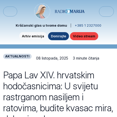
Skip to content
Skip to footer
Menu
Kršćanski glas u tvome domu
|
+385 1 2327000
Arhiv emisija
Donirajte
Video stream
AKTUALNOSTI
08 listopada, 2025
3 minute čitanja
Papa Lav XIV. hrvatskim
hodočasnicima: U svijetu
rastrganom nasiljem i
ratovima, budite kvasac mira,