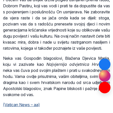
Dobrom Pastiru, koji vas vodi i prati te da dopustite da vas
s povjerenjem i poslušnošću On usmjerava. Ne zaboravite
da vjera raste i da se jača onda kada se dijeli: stoga,
pozivam vas da s radošću prenesete svojoj djeci i novim
generacijama kršćanske vrijednosti koje su oblikovale vašu
dugu povijest i vašu kulturu. Na ovaj način nastavit ćete biti
kvasac mira, dobra i nade u svijetu rastrganom nasiljem i
ratovima, kojega vi također poznajete iz vaše povijesti.
Neka vas Gospodin blagoslovi, Blažena Djevica Marija,
koju vi zazivate kao
Najvjernija odvjetnica Hrvatske
,
neka vas čuva pod svojim plaštem i prati u svakodnevnom
hodu. Vama ovdje prisutnima, vašim obiteljima, svim vašim
dragima kao i svem hrvatskom narodu od srca udjeljujem
Apostolski blagoslov, znak Papine bliskosti i pažnje prema
svakome od vas.
(Vatican News – aa)