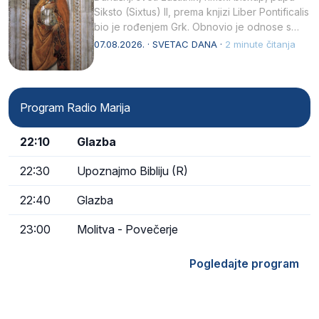
Siksto (Sixtus) II, prema knjizi Liber Pontificalis
bio je rođenjem Grk. Obnovio je odnose s
afričkim…
07.08.2026. · SVETAC DANA ·
2 minute čitanja
Program Radio Marija
22:10
Glazba
22:30
Upoznajmo Bibliju (R)
22:40
Glazba
23:00
Molitva - Povečerje
Pogledajte program