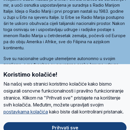
mir, a uoči osnutka uspostavljena je suradnja s Radio Marijom
Italije. Ideja o Radio Mariji i prvi program nastali su 1983. godine
u župi u Erbi na sjeveru Italije. Iz Erbe se Radio Marija postupno
širi te uskoro obuhvaća cijeli talijanski nacionalni prostor. Nakon
toga osnivaju se i uspostavljaju udruge i radijske postaje s
imenom Radio Marija u četrdesetak zemalja, počevši od Europe
pa do obiju Amerika i Afrike, sve do Filipina na azijskom
kontinentu.
Sve su nacionalne udruge utemeljene autonomno u svojim
zemljama, a međusobna su povezane preko krovne udruge
pod nazivom Svjetska obitelj Radio Marije (World Family of
Koristimo kolačiće!
Radio Maria). Svjetsku obitelj utemeljilo je sedam članica, među
kojima je i hrvatska Udruga Radio Marija.
Na našoj web stranici koristimo kolačiće kako bismo
osigurali osnovne funkcionalnosti i pravilno funkcioniranje
stranice. Klikom na "Prihvati sve" pristajete na korištenje
svih kolačića. Međutim, možete upravljati svojim
O nama
Radio
Program
Volonteri
Prijatelji
Kontakt
Pravila privatnosti
postavkama kolačića
kako biste dali kontrolirani pristanak.
Kolačići
Uvjeti korištenja
Ova stranica je zaštićena Google reCAPTCHA sustavom
Prihvati sve