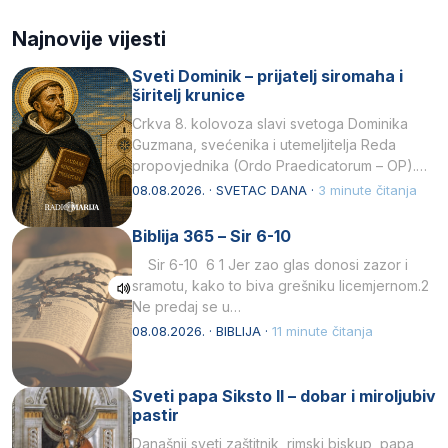
Najnovije vijesti
Sveti Dominik – prijatelj siromaha i
širitelj krunice
Crkva 8. kolovoza slavi svetoga Dominika
Guzmana, svećenika i utemeljitelja Reda
propovjednika (Ordo Praedicatorum – OP).
Svojim životom, dubokom ljubavlju prema
08.08.2026. · SVETAC DANA ·
3 minute čitanja
Kristu…
Biblija 365 – Sir 6-10
Sir 6-10 6 1 Jer zao glas donosi zazor i
sramotu, kako to biva grešniku licemjernom.2
Ne predaj se u…
08.08.2026. · BIBLIJA ·
11 minute čitanja
Sveti papa Siksto II – dobar i miroljubiv
pastir
Današnji sveti zaštitnik, rimski biskup, papa