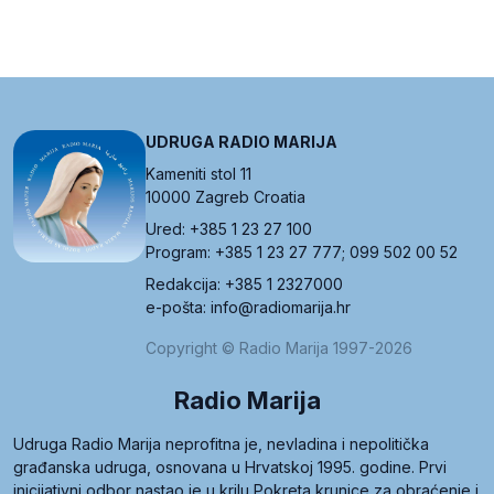
UDRUGA RADIO MARIJA
Kameniti stol 11
10000 Zagreb Croatia
Ured: +385 1 23 27 100
Program: +385 1 23 27 777; 099 502 00 52
Redakcija: +385 1 2327000
e-pošta: info@radiomarija.hr
Copyright © Radio Marija 1997-2026
Radio Marija
Udruga Radio Marija neprofitna je, nevladina i nepolitička
građanska udruga, osnovana u Hrvatskoj 1995. godine. Prvi
inicijativni odbor nastao je u krilu Pokreta krunice za obraćenje i