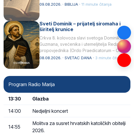
njegovui…
09.08.2026. · BIBLIJA ·
11 minute čitanja
Sveti Dominik – prijatelj siromaha i
širitelj krunice
Crkva 8. kolovoza slavi svetoga Dominika
Guzmana, svećenika i utemeljitelja Reda
propovjednika (Ordo Praedicatorum – OP).
Svojim životom, dubokom ljubavlju prema
08.08.2026. · SVETAC DANA ·
3 minute čitanja
Kristu…
Program Radio Marija
13:30
Glazba
14:00
Nedjeljni koncert
Molitva za susret hrvatskih katoličkih obitelji
14:55
2026.