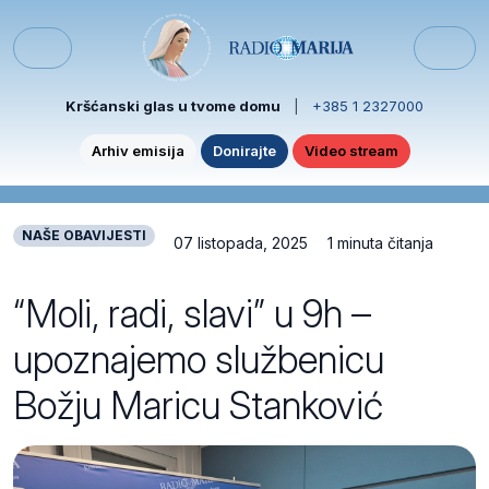
Skip to content
Skip to footer
Menu
Kršćanski glas u tvome domu
|
+385 1 2327000
Arhiv emisija
Donirajte
Video stream
NAŠE OBAVIJESTI
07 listopada, 2025
1 minuta čitanja
“Moli, radi, slavi” u 9h –
upoznajemo službenicu
Božju Maricu Stanković