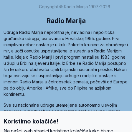
Copyright © Radio Marija 1997-2026
Radio Marija
Udruga Radio Marija neprofitna je, nevladina i nepolitička
građanska udruga, osnovana u Hrvatskoj 1995. godine. Prvi
inicijativni odbor nastao je u krilu Pokreta krunice za obraćenje i
mir, a uoči osnutka uspostavljena je suradnja s Radio Marijom
Italije. Ideja o Radio Mariji i prvi program nastali su 1983. godine
u župi u Erbi na sjeveru Italije. Iz Erbe se Radio Marija postupno
širi te uskoro obuhvaća cijeli talijanski nacionalni prostor. Nakon
toga osnivaju se i uspostavljaju udruge i radijske postaje s
imenom Radio Marija u četrdesetak zemalja, počevši od Europe
pa do obiju Amerika i Afrike, sve do Filipina na azijskom
kontinentu.
Sve su nacionalne udruge utemeljene autonomno u svojim
zemljama, a međusobna su povezane preko krovne udruge
pod nazivom Svjetska obitelj Radio Marije (World Family of
Koristimo kolačiće!
Radio Maria). Svjetsku obitelj utemeljilo je sedam članica, među
kojima je i hrvatska Udruga Radio Marija.
Na našoj web stranici koristimo kolačiće kako bismo