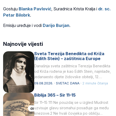
Gostuju
Blanka Pavlović
, Suradnica Krista Kralja i
dr. sc.
Petar Bilobrk
.
Emisiju uređuje i vodi
Darijo Burjan
.
Najnovije vijesti
Sveta Terezija Benedikta od Križa
(Edith Stein) – zaštitnica Europe
Današnja sveta zaštitnica Terezija Benedikta
od Križa rođena je kao Edith Stein, najmlađe,
jedanaesto dijete židovske obitelji, 12.
listopada 1891, u Wrocławu…
09.08.2026. · SVETAC DANA ·
2 minute čitanja
Biblija 365 – Sir 11–15
Sir 11–15 111 Ne pouzdaj se u izgled Mudrost
uzvisuje glavu siromahui posađuje ga među
knezove.2 Ne hvali čovjeka po obličju