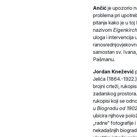
Ančić
je upozorio 
problema pri upotreb
pitanje kako je u toj
nazivom
Eigenkirc
uloga i intervencija
ranosrednjovjekovno
samostan sv. Ivana,
Pašmanu.
Jordan Knežević
p
Jelića (1864.-1922.
brojni crteži, rukopis
zadarskog prostora. 
rukopisi koji se od
u Biogradu od 1902
ubicira njihove polo
„radne“ fotografije i
nekadašnjih biograd