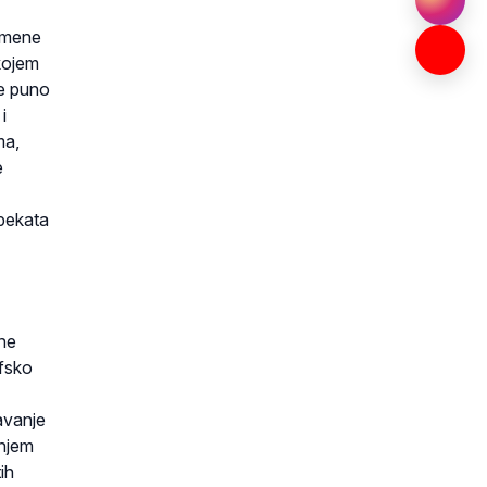
kamene
kojem
je puno
i
ma,
e
spekata
ine
afsko
avanje
anjem
ih