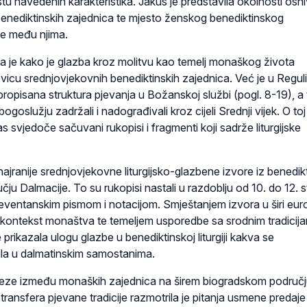
tu navedenih karakteristika. Jakus je predstavila okolnosti osni
benediktinskih zajednica te mjesto ženskog benediktinskog
e među njima.
a je kako je glazba kroz molitvu kao temelj monaškog života
icu srednjovjekovnih benediktinskih zajednica. Već je u Reguli
opisana struktura pjevanja u Božanskoj službi (pogl. 8-19), a t
goslužju zadržali i nadograđivali kroz cijeli Srednji vijek. O toj
as svjedoče sačuvani rukopisi i fragmenti koji sadrže liturgijske
 najranije srednjovjekovne liturgijsko-glazbene izvore iz benedik
u Dalmacije. To su rukopisi nastali u razdoblju od 10. do 12. st
eventanskim pismom i notacijom. Smještanjem izvora u širi eur
ni kontekst monaštva te temeljem usporedbe sa srodnim tradicij
 prikazala ulogu glazbe u benediktinskoj liturgiji kakva se
dila u dalmatinskim samostanima.
 veze između monaških zajednica na širem biogradskom području
transfera pjevane tradicije razmotrila je pitanja usmene predaje