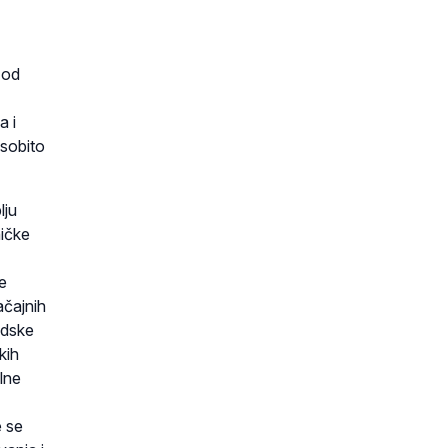
 od
a i
osobito
lju
ničke
e
ačajnih
adske
kih
alne
e se