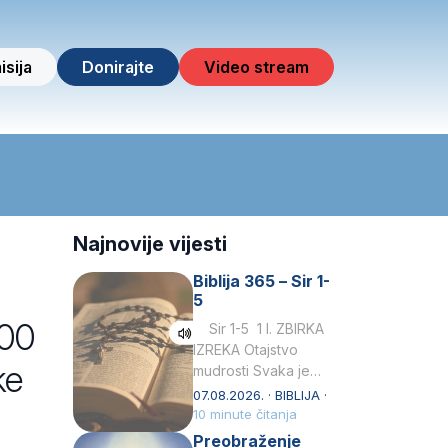
isija
Donirajte
Video stream
Najnovije vijesti
Biblija 365 – Sir 1-
5
900
Sir 1-5 1 I. ZBIRKA
IZREKA Otajstvo
ke
mudrosti Svaka je
mudrost od Gospoda
07.08.2026. · BIBLIJA ·
i s njime je dovijeka.2
10 minute čitanja
Tko će…
Preobraženje