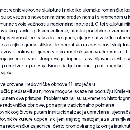
ranosrednjovjekovne skulpture i nekoliko ulomaka romaničke 
o su povezani s navedenim trima građevinama i s vremenom u 
rhunac svoje važnosti u nacionalnoj povijesti. O toj skulpturi ni
statku pravilnog dokumentiranja, manjku podataka o vremenu 
disperziranosti pronalazaka po gradu, njegovom zaleđu i otoci
 razaranjima grada, stilska i ikonografska raznovrsnost skulptur
izazov u pokušaju njenog stilsko-morfološkog vrednovanja. U
ja pisanih izvora, Josipović je doprinio rasvjetljavanju svih a
og i društvenog razvoja Biograda tijekom ranog i na početku
vijeka.
ve crkvene i redovničke obnove 11. stoljeća u
učić
predstavili su njihove moguće iskaze na području Kraljev
e putem dva pristupa. Problematizirali su suvremeno historiogr
e redovničke obnove, ponajprije tradicionalno poimanje
vničkog života putem institucionalizacija upravljanja, ujednač
 redovničke kulture uopće, s ciljem trajnog nastojanja za umanjiv
na redovničke zajednice, često promoviranog iz okrilja istaknut