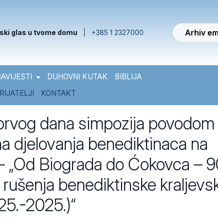
Arhiv em
ski glas u tvome domu
|
+385 1 2327000
AVIJESTI
DUHOVNI KUTAK
BIBLIJA
RIJATELJI
KONTAKT
 prvog dana simpozija povodom
a djelovanja benediktinaca na
– „Od Biograda do Ćokovca – 
 rušenja benediktinske kraljevs
125.-2025.)“