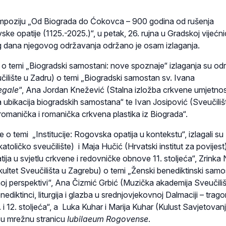
poziju „Od Biograda do Ćokovca – 900 godina od rušenja
ske opatije (1125.-2025.)“, u petak, 26. rujna u Gradskoj vijećni
g dana njegovog održavanja održano je osam izlaganja.
 o temi „Biogradski samostani: nove spoznaje“ izlaganja su odr
ilište u Zadru) o temi „Biogradski samostan sv. Ivana
egale
“, Ana Jordan Knežević (Stalna izložba crkvene umjetnos
 ubikacija biogradskih samostana“ te Ivan Josipović (Sveučiliš
romanička i romanička crkvena plastika iz Biograda“.
e o temi „Institucije: Rogovska opatija u kontekstu“, izlagali su
atoličko sveučilište) i Maja Hučić (Hrvatski institut za povijest
ja u svjetlu crkvene i redovničke obnove 11. stoljeća“, Zrinka N
kultet Sveučilišta u Zagrebu) o temi „Ženski benediktinski samo
noj perspektivi“, Ana Čizmić Grbić (Muzička akademija Sveučiliš
ediktinci, liturgija i glazba u srednjovjekovnoj Dalmaciji – trag
. i 12. stoljeća“, a Luka Kuhar i Marija Kuhar (Kulust Savjetovanj
 su mrežnu stranicu
Iubilaeum Rogovense
.