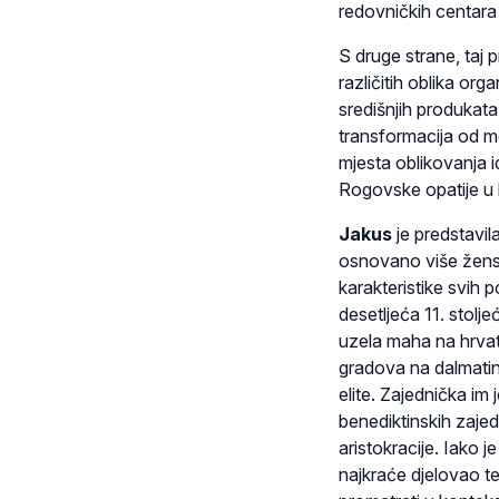
redovničkih centara 
S druge strane, taj 
različitih oblika or
središnjih produkat
transformacija od me
mjesta oblikovanja i
Rogovske opatije u h
Jakus
je predstavil
osnovano više žensk
karakteristike svih
desetljeća 11. stolj
uzela maha na hrvat
gradova na dalmatins
elite. Zajednička im
benediktinskih zajed
aristokracije. Iako 
najkraće djelovao t