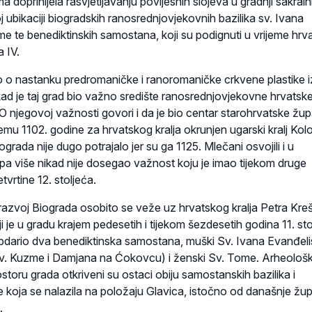
ima doprinijela rasvjetljavanju povijesnih slojeva u gradnji sakraln
j ubikaciji biogradskih ranosrednjovjekovnih bazilika sv. Ivana
me te benediktinskih samostana, koji su podignuti u vrijeme hr
a IV.
ao o nastanku predromaničke i ranoromaničke crkvene plastike i
kad je taj grad bio važno središte ranosrednjovjekovne hrvatsk
 njegovoj važnosti govori i da je bio centar starohrvatske žup
jemu 1102. godine za hrvatskog kralja okrunjen ugarski kralj Ko
grada nije dugo potrajalo jer su ga 1125. Mlečani osvojili i u
, pa više nikad nije dosegao važnost koju je imao tijekom druge
etvrtine 12. stoljeća.
 razvoj Biograda osobito se veže uz hrvatskog kralja Petra Kreš
ji je u gradu krajem pedesetih i tijekom šezdesetih godina 11. st
obdario dva benediktinska samostana, muški Sv. Ivana Evanđeli
sv. Kuzme i Damjana na Ćokovcu) i ženski Sv. Tome. Arheološ
ostoru grada otkriveni su ostaci obiju samostanskih bazilika i
e koja se nalazila na položaju Glavica, istočno od današnje žu
.