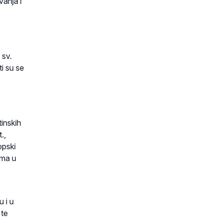
vanja i
 sv.
i su se
tinskih
.,
opski
ama u
 i u
 te