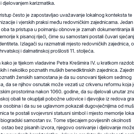
i djelovanjem karizmatika.
pristup često je zapostavljao uvažavanje lokalnog konteksta te
ganizacije i vjerskih praksi među redovničkim zajednicama. Jedan
a oba ta pristupa u poimanju obnove je zamah dokumentiranja ili
morije k pisanoj riječi, čime su samostani postali čuvari sjećanj
dentiteta. Izlagači su razmatrali mjesto redovničkih zajednica, 
rvatskoj i dalmatinskoj prošlosti 11. stoljeća.
a kako je tijekom vladavine Petra Krešimira IV. u kratkom razdob
ih i nekoliko poznatih muških benediktinskih zajednica. Zajed
 poznatih ženskih samostana je da su osnovani tijekom sedmog
eća, da se njihov osnutak može vezati uz crkvenu reformu koja j
skim prostorima nakon 1060. godine, da su djelovali unutar zn
koj obali te okupljali pobožne udovice i djevojke iz redova gr
 je osobina i da su se uglavnom pokazali dugovječnijima od muš
nica te postali svojevrsni statusni simbol i mjesto memorije lok
je biogradski samostan sv. Tome stjecajem povijesnih okolnosti
e ostao bez pisanih izvora, njegovo osnivanje i djelovanje mož