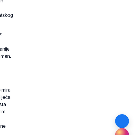
ih
vatskog
z
e
anije
loman.
imira
oljeća
sta
kim
pne