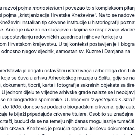
na razvoj pojma
monasterium
i povezao to s kompleksom pitanj
i pojma „kristijanizacija Hrvatske Kneževine“. Na to se nadove
 Kneževini instaliran tip crkvene institucije u historiografiji pozn
he
. Ančić je ukazao na slučajeve u kojima se raspoznaje vladar
 u uspostavljanju redovničkih zajednica i njihove funkcije u
m Hrvatskom kraljevstvu. U taj kontekst postavljen je i biogra
 odnosno njegov sljednik, samostan sv. Kuzme i Damjana na
redstavila je bogatu ostavštinu istraživača i arheologa don Lu
) koja se čuva u arhivu Arheološkog muzeja u Splitu, gdje se n
i, dokumenti, tlocrti, karte i fotografije sakralnih objekata sa šir
U jednom dijelu te vrijedne arhivske građe nalaze se i neobjavl
nose na biogradske spomenike. U Jelićevim
Izvještajima s istra
. do 1905.
donose se podaci o biogradskim crkvama, gdje aut
žaje te bilježi pripadajuće crkvene titulare. Osobito su značajne
 crteži, budući da se na temelju njih danas mogu jasnije tumačiti
skih crkava. Knežević je proučila opširnu Jelićevu dokumentacij