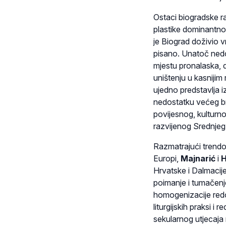
Ostaci biogradske 
plastike dominantn
je Biograd doživio v
pisano. Unatoč nedo
mjestu pronalaska, 
uništenju u kasnijim
ujedno predstavlja 
nedostatku većeg bro
povijesnog, kulturn
razvijenog Srednjeg 
Razmatrajući trendo
Europi,
Majnarić
i
H
Hrvatske i Dalmacij
poimanje i tumačenj
homogenizacije redo
liturgijskih praksi i
sekularnog utjecaja 