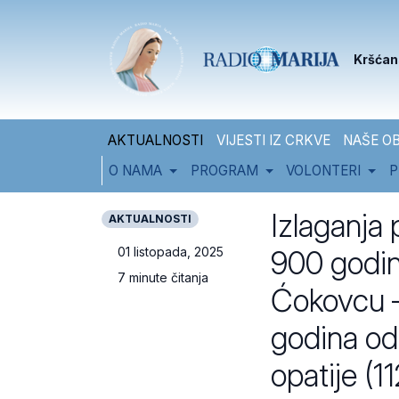
Skip to content
Skip to footer
Kršćan
AKTUALNOSTI
VIJESTI IZ CRKVE
NAŠE OB
O NAMA
PROGRAM
VOLONTERI
P
Izlaganja
AKTUALNOSTI
900 godin
01 listopada, 2025
7 minute čitanja
Ćokovcu 
godina od
opatije (1