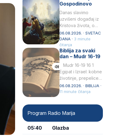
Gospodinovo
Danas slavimo
uzvišeni događaj iz
Kristova života, o
kojem nas izvješćuju
06.08.2026. · SVETAC
evanđelisti Matej,
DANA ·
3 minute
Marko i Luka te sveti
čitanja
Biblija za svaki
Petar u svojoj
dan – Mudr 16-19
drugoj…
Mudr 16-19 16 1
Egipat i Izrael: kobne
životinje, prepelice
Zato bijahu
06.08.2026. · BIBLIJA ·
primjereno kažnjeni
11 minute čitanja
sličnim životinjamai
mučeni mnoštvom
kukaca.2 A narod…
Program Radio Marija
05:40
Glazba