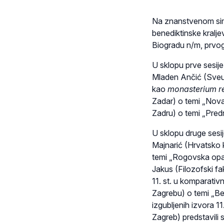
Na znanstvenom sim
benediktinske kraljev
Biogradu n/m, prvo
U sklopu prve sesije
Mladen Ančić (Sveuč
kao
monasterium r
Zadar) o temi „Nova
Zadru) o temi „Pred
U sklopu druge sesij
Majnarić (Hrvatsko k
temi „Rogovska opati
Jakus (Filozofski fa
11. st. u komparativ
Zagrebu) o temi „Ben
izgubljenih izvora 11
Zagreb) predstavili