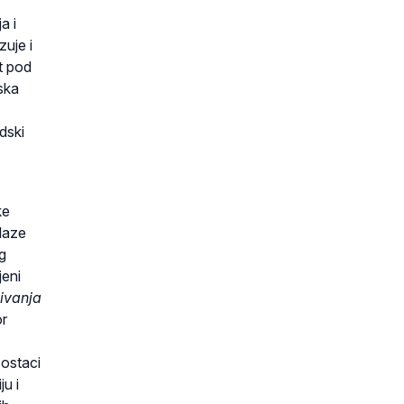
a i
zuje i
at pod
ska
dski
ke
alaze
eg
jeni
živanja
or
 ostaci
u i