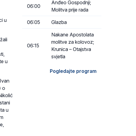
Anđeo Gospodnji;
06:00
Molitva prije rada
ci u
06:05
Glazba
Nakane Apostolata
žali
molitve za kolovoz;
06:15
Krunica – Otajstva
ti,
svjetla
te u
Pogledajte program
 Ivan
) o
ikolić
stani
ta u
om
e,