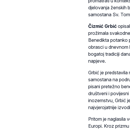
promatrati u konteks
djelovanja ženskih 
samostana Sv. Tom
Čizmić Grbić
opisal
prožimala svakodnev
Benedikta potanko pr
obrasci u dnevnom bo
bogatoj tradiciji dan
napjeve.
Grbić je predstavila
samostana na područj
pisani pretežno ben
društveni i povijes
inozemstvu, Grbić je
najvjerojatnije izvo
Pritom je naglasila
Europi. Kroz prizmu 