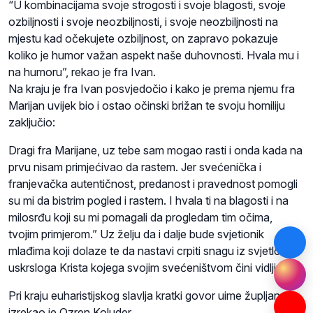
“U kombinacijama svoje strogosti i svoje blagosti, svoje
ozbiljnosti i svoje neozbiljnosti, i svoje neozbiljnosti na
mjestu kad očekujete ozbiljnost, on zapravo pokazuje
koliko je humor važan aspekt naše duhovnosti. Hvala mu i
na humoru”, rekao je fra Ivan.
Na kraju je fra Ivan posvjedočio i kako je prema njemu fra
Marijan uvijek bio i ostao očinski brižan te svoju homiliju
zaključio:
Dragi fra Marijane, uz tebe sam mogao rasti i onda kada na
prvu nisam primjećivao da rastem. Jer svećenička i
franjevačka autentičnost, predanost i pravednost pomogli
su mi da bistrim pogled i rastem. I hvala ti na blagosti i na
milosrđu koji su mi pomagali da progledam tim očima,
tvojim primjerom.” Uz želju da i dalje bude svjetionik
mlađima koji dolaze te da nastavi crpiti snagu iz svjetlosti
uskrsloga Krista kojega svojim svećeništvom čini vidljivim.
Pri kraju euharistijskog slavlja kratki govor uime župljana
izrekao je Ozren Koluder.