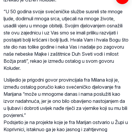
“U 50 godina svoje svećeničke službe susreli ste mnoge
ljude, dodirnuli mnoga srca, utjecali na mnoge živote,
usadili vjeru u mnoge obitelji. Svojim djelovanjem osnažili
ste ovu zajednicu i uz Vas smo se imali priliku razvijati i
postajati bolji kršćani i bolji ljudi. Hvala Vam i hvala Bogu što
ste dio nas tolike godine i neka Vas i nadalje po zagovoru
naše nebeske Majke i zaštitnice Duh Sveti vodi i milost
Božja prati”, rekao je između ostalog u svom govoru
Koluder.
Uslijedio je prigodni govor provincijala fra Milana koji je,
između ostalog poručio kako svećeničko djelovanje fra
Marijana “može u mnogome danas i nama poslužiti kao
izvor nadahnuća, jer je ono bilo obavijeno nastojanjem da
u ljubavi i dobroti uvijek nađe riječi za vjernike koji su mu bili
povjereni.”
Podsjetio je na projekte koje je fra Marijan ostvario u Župi u
Koprivnici, istaknuo ga je kao jasnog i zahtjevnog