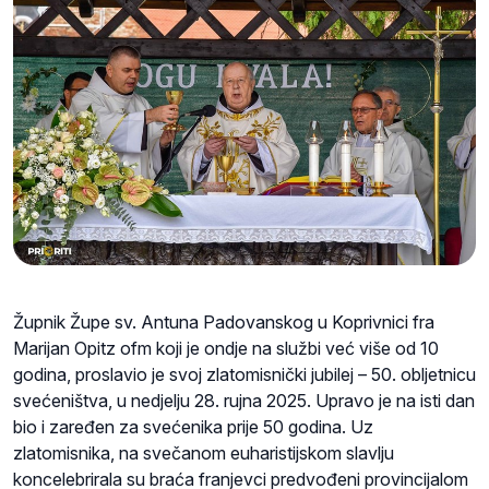
Župnik Župe sv. Antuna Padovanskog u Koprivnici fra
Marijan Opitz ofm koji je ondje na službi već više od 10
godina, proslavio je svoj zlatomisnički jubilej – 50. obljetnicu
svećeništva, u nedjelju 28. rujna 2025. Upravo je na isti dan
bio i zaređen za svećenika prije 50 godina. Uz
zlatomisnika, na svečanom euharistijskom slavlju
koncelebrirala su braća franjevci predvođeni provincijalom