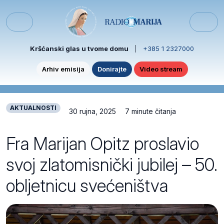
Skip to content
Skip to footer
Menu
Kršćanski glas u tvome domu
|
+385 1 2327000
Arhiv emisija
Donirajte
Video stream
AKTUALNOSTI
30 rujna, 2025
7 minute čitanja
Fra Marijan Opitz proslavio
svoj zlatomisnički jubilej – 50.
obljetnicu svećeništva