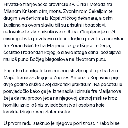
Hrvatske franjevačke provincije sv. Ćirila i Metoda fra
Milanom Krištom ofm, mons. Zvonimirom Sekeljom te
drugim svećenicima iz Koprivničkog dekanata, a osim
župljana na ovom slavlju bili su prisutni i bogoslovi,
redovnice te zlatomisnikova rodbina. Okupljene je uoči
misnog slavlja pozdravio i dobrodošlicu poželio župni vikar
fra Zoran Bibić te fra Marijanu, uz godišnjicu ređenja,
čestitao i rođendan kojeg je slavio istoga dana, poželjevši
mu još puno Božjeg blagoslova na životnom putu.
Prigodnu homiliju tokom misnog slavlja uputio je fra Ivan
Majić, franjevac koji je u Župi sv. Antuna u Koprivnici prije
dvije godine služio svoj đakonski praktikum. Na početku je
posvjedočio kako ga je iznenadila i dirnula fra Marijanova
želja da mu propovijeda na njegovoj zlatnoj misli te kroz
homiliju iznio još niz svjedočanstva i osobina koje
karakteriziraju ovog zlatomisnika.
U prvom redu istaknuo je njegovu poniznost. “Kako bi se