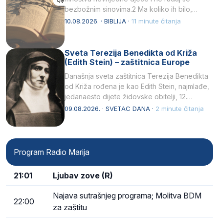
bezbožnim sinovima.2 Ma koliko ih bilo,…
10.08.2026. · BIBLIJA ·
11 minute čitanja
Sveta Terezija Benedikta od Križa
(Edith Stein) – zaštitnica Europe
Današnja sveta zaštitnica Terezija Benedikta
od Križa rođena je kao Edith Stein, najmlađe,
jedanaesto dijete židovske obitelji, 12.
listopada 1891, u Wrocławu…
09.08.2026. · SVETAC DANA ·
2 minute čitanja
Program Radio Marija
21:01
Ljubav zove (R)
Najava sutrašnjeg programa; Molitva BDM
22:00
za zaštitu