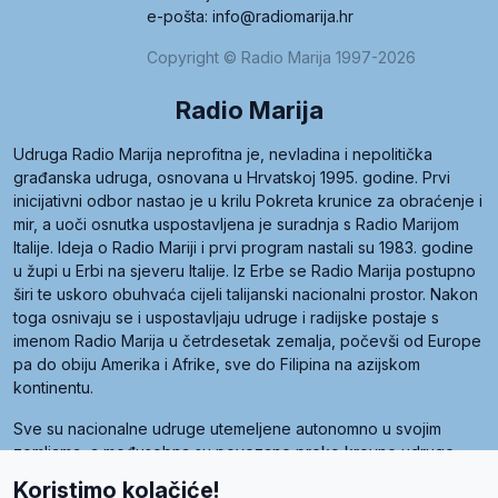
e-pošta: info@radiomarija.hr
Copyright © Radio Marija 1997-2026
Radio Marija
Udruga Radio Marija neprofitna je, nevladina i nepolitička
građanska udruga, osnovana u Hrvatskoj 1995. godine. Prvi
inicijativni odbor nastao je u krilu Pokreta krunice za obraćenje i
mir, a uoči osnutka uspostavljena je suradnja s Radio Marijom
Italije. Ideja o Radio Mariji i prvi program nastali su 1983. godine
u župi u Erbi na sjeveru Italije. Iz Erbe se Radio Marija postupno
širi te uskoro obuhvaća cijeli talijanski nacionalni prostor. Nakon
toga osnivaju se i uspostavljaju udruge i radijske postaje s
imenom Radio Marija u četrdesetak zemalja, počevši od Europe
pa do obiju Amerika i Afrike, sve do Filipina na azijskom
kontinentu.
Sve su nacionalne udruge utemeljene autonomno u svojim
zemljama, a međusobna su povezane preko krovne udruge
pod nazivom Svjetska obitelj Radio Marije (World Family of
Koristimo kolačiće!