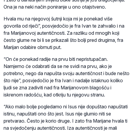
Ona je na neki način poniranje u ono otajstveno.
Hvala mu na njegovoj šutnji koja mi je ponekad više
govorila od riječi”, posvjedočio je fra Ivan te zahvalio i na
fra Marijanovoj autentičnosti. Za razliku od mnogih koji
često glume ne bi li se prikazali što bolji pred drugima, fra
Marijan odabire obrnuti put.
“On će ponekad radije na prvu biti nepristupačan.
Namjerno će odabrati da se ne svidi na prvu, ako je
potrebno, nego da napušta svoju autentičnost i bude nešto
što nije”, posvjedočio je fra Ivan i nadalje istaknuo koliko
ljudi se zna zadiviti nad fra Marijanovom blagošću i
iskrenom radošću, kad otkriju tu njegovu stranu.
“Ako malo bolje pogledamo ni Isus nije dopuštao napuštati
istinu, napuštati ono što jest. Isus nije glumio niti se
pretvarao. Često je korio druge. I zato fra Marijane hvala ti
na svjedočenju autentičnosti. Iza autentičnosti je mali