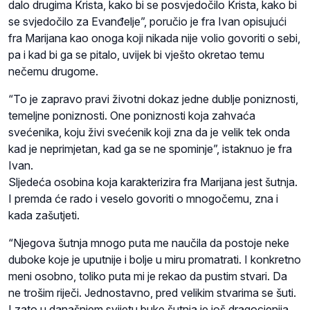
dalo drugima Krista, kako bi se posvjedočilo Krista, kako bi
se svjedočilo za Evanđelje”, poručio je fra Ivan opisujući
fra Marijana kao onoga koji nikada nije volio govoriti o sebi,
pa i kad bi ga se pitalo, uvijek bi vješto okretao temu
nečemu drugome.
“To je zapravo pravi životni dokaz jedne dublje poniznosti,
temeljne poniznosti. One poniznosti koja zahvaća
svećenika, koju živi svećenik koji zna da je velik tek onda
kad je neprimjetan, kad ga se ne spominje”, istaknuo je fra
Ivan.
Sljedeća osobina koja karakterizira fra Marijana jest šutnja.
I premda će rado i veselo govoriti o mnogočemu, zna i
kada zašutjeti.
“Njegova šutnja mnogo puta me naučila da postoje neke
duboke koje je uputnije i bolje u miru promatrati. I konkretno
meni osobno, toliko puta mi je rekao da pustim stvari. Da
ne trošim riječi. Jednostavno, pred velikim stvarima se šuti.
I zato u današnjem svijetu buke šutnja je još dragocjenija.