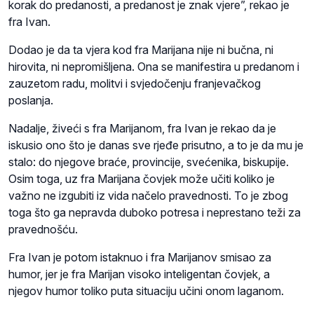
korak do predanosti, a predanost je znak vjere”, rekao je
fra Ivan.
Dodao je da ta vjera kod fra Marijana nije ni bučna, ni
hirovita, ni nepromišljena. Ona se manifestira u predanom i
zauzetom radu, molitvi i svjedočenju franjevačkog
poslanja.
Nadalje, živeći s fra Marijanom, fra Ivan je rekao da je
iskusio ono što je danas sve rjeđe prisutno, a to je da mu je
stalo: do njegove braće, provincije, svećenika, biskupije.
Osim toga, uz fra Marijana čovjek može učiti koliko je
važno ne izgubiti iz vida načelo pravednosti. To je zbog
toga što ga nepravda duboko potresa i neprestano teži za
pravednošću.
Fra Ivan je potom istaknuo i fra Marijanov smisao za
humor, jer je fra Marijan visoko inteligentan čovjek, a
njegov humor toliko puta situaciju učini onom laganom.