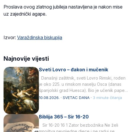
Proslava ovog zlatnog jubileja nastavljena je nakon mise
uz zajednički agape.
Izvor:
Varaždinska biskupija
Najnovije vijesti
Sveti Lovro – đakon i mučenik
Današnji zaštitnik, sveti Lovro Rimski, rođen
je oko 225. u rimskom naselju Osca (danas
španjolski grad Huesca). Bio je učenik pape…
10.08.2026. · SVETAC DANA ·
3 minute čitanja
Biblija 365 – Sir 16-20
Sir 16-20 16 1 Zator bezbožnika Ne želi
mnoštva nevrijedne djece i ne raduj se