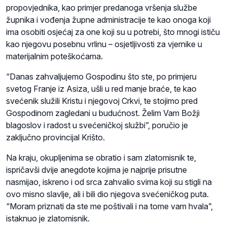
propovjednika, kao primjer predanoga vršenja službe
župnika i vođenja župne administracije te kao onoga koji
ima osobiti osjećaj za one koji su u potrebi, što mnogi ističu
kao njegovu posebnu vrlinu – osjetljivosti za vjernike u
materijalnim poteškoćama.
“Danas zahvaljujemo Gospodinu što ste, po primjeru
svetog Franje iz Asiza, ušli u red manje braće, te kao
svećenik služili Kristu i njegovoj Crkvi, te stojimo pred
Gospodinom zagledani u budućnost. Želim Vam Božji
blagoslov i radost u svećeničkoj službi”, poručio je
zaključno provincijal Krišto.
Na kraju, okupljenima se obratio i sam zlatomisnik te,
ispričavši dvije anegdote kojima je najprije prisutne
nasmijao, iskreno i od srca zahvalio svima koji su stigli na
ovo misno slavlje, ali i bili dio njegova svećeničkog puta.
“Moram priznati da ste me poštivali i na tome vam hvala”,
istaknuo je zlatomisnik.