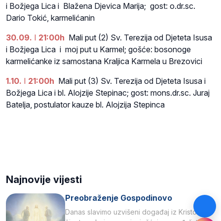
i Božjega Lica i Blažena Djevica Marija; gost: o.dr.sc.
Dario Tokić, karmelićanin
30.09.
I
21:00h
Mali put (2) Sv. Terezija od Djeteta Isusa
i Božjega Lica i moj put u Karmel; gošće: bosonoge
karmelićanke iz samostana Kraljica Karmela u Brezovici
1.10.
I
21:00h
Mali put (3) Sv. Terezija od Djeteta Isusa i
Božjega Lica i bl. Alojzije Stepinac; gost: mons.dr.sc. Juraj
Batelja, postulator kauze bl. Alojzija Stepinca
Najnovije vijesti
Preobraženje Gospodinovo
Danas slavimo uzvišeni događaj iz Kristova