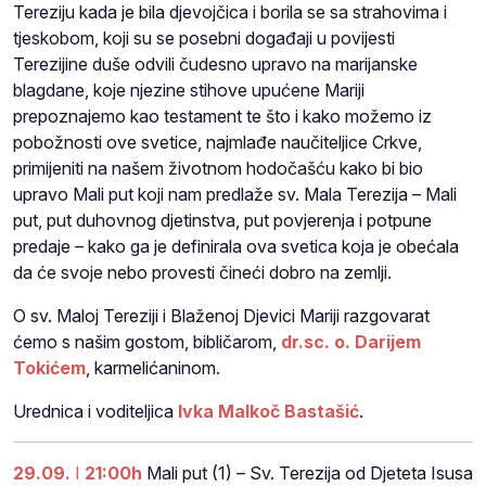
Tereziju kada je bila djevojčica i borila se sa strahovima i
tjeskobom, koji su se posebni događaji u povijesti
Terezijine duše odvili čudesno upravo na marijanske
blagdane, koje njezine stihove upućene Mariji
prepoznajemo kao testament te što i kako možemo iz
pobožnosti ove svetice, najmlađe naučiteljice Crkve,
primijeniti na našem životnom hodočašću kako bi bio
upravo Mali put koji nam predlaže sv. Mala Terezija – Mali
put, put duhovnog djetinstva, put povjerenja i potpune
predaje – kako ga je definirala ova svetica koja je obećala
da će svoje nebo provesti čineći dobro na zemlji.
O sv. Maloj Tereziji i Blaženoj Djevici Mariji razgovarat
ćemo s našim gostom, bibličarom,
dr.sc. o. Darijem
Tokićem
, karmelićaninom.
Urednica i voditeljica
Ivka Malkoč Bastašić
.
29.09.
I
21:00h
Mali put (1) – Sv. Terezija od Djeteta Isusa