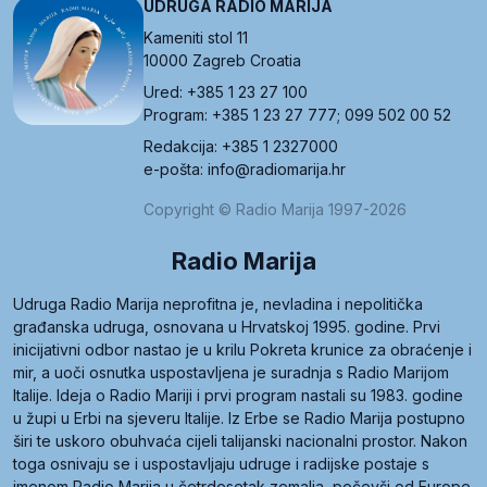
UDRUGA RADIO MARIJA
Kameniti stol 11
10000 Zagreb Croatia
Ured: +385 1 23 27 100
Program: +385 1 23 27 777; 099 502 00 52
Redakcija: +385 1 2327000
e-pošta: info@radiomarija.hr
Copyright © Radio Marija 1997-2026
Radio Marija
Udruga Radio Marija neprofitna je, nevladina i nepolitička
građanska udruga, osnovana u Hrvatskoj 1995. godine. Prvi
inicijativni odbor nastao je u krilu Pokreta krunice za obraćenje i
mir, a uoči osnutka uspostavljena je suradnja s Radio Marijom
Italije. Ideja o Radio Mariji i prvi program nastali su 1983. godine
u župi u Erbi na sjeveru Italije. Iz Erbe se Radio Marija postupno
širi te uskoro obuhvaća cijeli talijanski nacionalni prostor. Nakon
toga osnivaju se i uspostavljaju udruge i radijske postaje s
imenom Radio Marija u četrdesetak zemalja, počevši od Europe