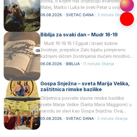
života, o kojem nas izvješćuju evanđelisti
Matej, Marko i Luka te sveti Petar u svojoj
drugoj…
06.08.2026. · SVETAC DANA ·
3 minute čitanja
Biblija za svaki dan – Mudr 16-19
Mudr 16-19 16 1 Egipat i Izrael: kobne
životinje, prepelice Zato bijahu primjereno
kažnjeni sličnim životinjamai mučeni mnoštvom
kukaca.2 A narod…
06.08.2026. · BIBLIJA ·
11 minute čitanja
Gospa Snježna – sveta Marija Velika,
zaštitnica rimske bazilike
Obljetnica posvete slavne rimske bazilike
svete Marije Velike (Santa Maria Maggiore) u
narodu se slavi kao Gospa Snježna. Ovaj
naziv, Sancta Maria…
05.08.2026. · SVETAC DANA ·
2 minute čitanja