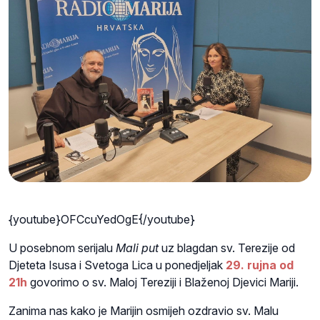
{youtube}OFCcuYedOgE{/youtube}
U posebnom serijalu
Mali put
uz blagdan sv. Terezije od
Djeteta Isusa i Svetoga Lica u ponedjeljak
29. rujna od
21h
govorimo o sv. Maloj Tereziji i Blaženoj Djevici Mariji.
Zanima nas kako je Marijin osmijeh ozdravio sv. Malu