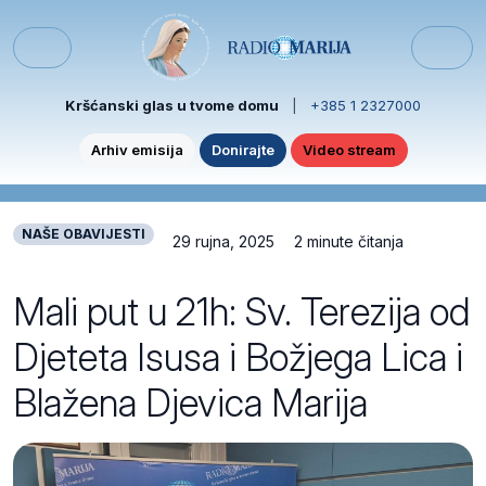
Skip to content
Skip to footer
Menu
Kršćanski glas u tvome domu
|
+385 1 2327000
Arhiv emisija
Donirajte
Video stream
NAŠE OBAVIJESTI
29 rujna, 2025
2 minute čitanja
Mali put u 21h: Sv. Terezija od
Djeteta Isusa i Božjega Lica i
Blažena Djevica Marija