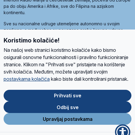
pa do obiju Amerika i Afrike, sve do Filipina na azijskom
kontinentu.
Sve su nacionalne udruge utemeljene autonomno u svojim
zemljama, a međusobna su povezane preko krovne udruge
pod nazivom Svjetska obitelj Radio Marije (World Family of
Koristimo kolačiće!
Radio Maria). Svjetsku obitelj utemeljilo je sedam članica, među
kojima je i hrvatska Udruga Radio Marija.
Na našoj web stranici koristimo kolačiće kako bismo
osigurali osnovne funkcionalnosti i pravilno funkcioniranje
stranice. Klikom na "Prihvati sve" pristajete na korištenje
svih kolačića. Međutim, možete upravljati svojim
O nama
Radio
Program
Volonteri
Prijatelji
Kontakt
Pravila privatnosti
postavkama kolačića
kako biste dali kontrolirani pristanak.
Kolačići
Uvjeti korištenja
Ova stranica je zaštićena Google reCAPTCHA sustavom
Prihvati sve
Odbij sve
App
Google
Store
Play
Upravljaj postavkama
Design and development
SIK
&
C-Tel