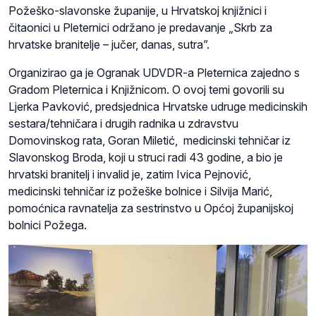
Požeško-slavonske županije, u Hrvatskoj knjižnici i
čitaonici u Pleternici održano je predavanje „Skrb za
hrvatske branitelje – jučer, danas, sutra”.
Organizirao ga je Ogranak UDVDR-a Pleternica zajedno s
Gradom Pleternica i Knjižnicom. O ovoj temi govorili su
Ljerka Pavković, predsjednica Hrvatske udruge medicinskih
sestara/tehničara i drugih radnika u zdravstvu
Domovinskog rata, Goran Miletić, medicinski tehničar iz
Slavonskog Broda, koji u struci radi 43 godine, a bio je
hrvatski branitelj i invalid je, zatim Ivica Pejnović,
medicinski tehničar iz požeške bolnice i Silvija Marić,
pomoćnica ravnatelja za sestrinstvo u Općoj županijskoj
bolnici Požega.