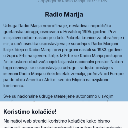
Copyright © Radio Marija 1997-2026
Radio Marija
Udruga Radio Marija neprofitna je, nevladina i nepolitička
građanska udruga, osnovana u Hrvatskoj 1995. godine. Prvi
inicijativni odbor nastao je u krilu Pokreta krunice za obraćenje i
mir, a uoči osnutka uspostavljena je suradnja s Radio Marijom
Italije. Ideja o Radio Mariji i prvi program nastali su 1983. godine
u župi u Erbi na sjeveru Italije. Iz Erbe se Radio Marija postupno
širi te uskoro obuhvaća cijeli talijanski nacionalni prostor. Nakon
toga osnivaju se i uspostavljaju udruge i radijske postaje s
imenom Radio Marija u četrdesetak zemalja, počevši od Europe
pa do obiju Amerika i Afrike, sve do Filipina na azijskom
kontinentu.
Sve su nacionalne udruge utemeljene autonomno u svojim
zemljama, a međusobna su povezane preko krovne udruge
pod nazivom Svjetska obitelj Radio Marije (World Family of
Koristimo kolačiće!
Radio Maria). Svjetsku obitelj utemeljilo je sedam članica, među
kojima je i hrvatska Udruga Radio Marija.
Na našoj web stranici koristimo kolačiće kako bismo
osigurali osnovne funkcionalnosti i pravilno funkcioniranje