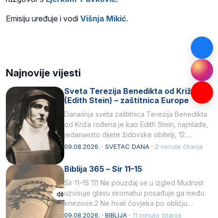
Emisiju uređuje i vodi
Višnja Mikić
.
Najnovije vijesti
Sveta Terezija Benedikta od Križa
(Edith Stein) – zaštitnica Europe
Današnja sveta zaštitnica Terezija Benedikta
od Križa rođena je kao Edith Stein, najmlađe,
jedanaesto dijete židovske obitelji, 12.
listopada 1891, u Wrocławu…
09.08.2026. · SVETAC DANA ·
2 minute čitanja
Biblija 365 – Sir 11–15
Sir 11–15 111 Ne pouzdaj se u izgled Mudrost
uzvisuje glavu siromahui posađuje ga među
knezove.2 Ne hvali čovjeka po obličju
njegovui…
09.08.2026. · BIBLIJA ·
11 minute čitanja