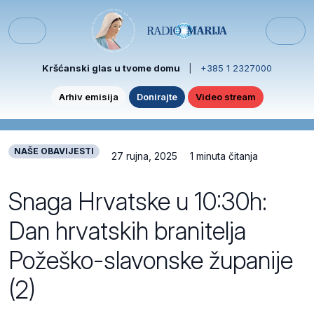
Skip to content
Skip to footer
Menu
Kršćanski glas u tvome domu
|
+385 1 2327000
Arhiv emisija
Donirajte
Video stream
NAŠE OBAVIJESTI
27 rujna, 2025
1 minuta čitanja
Snaga Hrvatske u 10:30h:
Dan hrvatskih branitelja
Požeško-slavonske županije
(2)