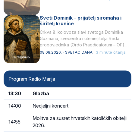
Sveti Dominik – prijatelj siromaha i
širitelj krunice
Crkva 8. kolovoza slavi svetoga Dominika
Guzmana, svećenika i utemeljitelja Reda
propovjednika (Ordo Praedicatorum – OP).
Svojim životom, dubokom ljubavlju prema
08.08.2026. · SVETAC DANA ·
3 minute čitanja
Kristu…
Program Radio Marija
13:30
Glazba
14:00
Nedjeljni koncert
Molitva za susret hrvatskih katoličkih obitelji
14:55
2026.