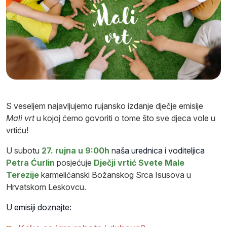
S veseljem najavljujemo rujansko izdanje dječje emisije
Mali vrt
u kojoj ćemo govoriti o tome što sve djeca vole u
vrtiću!
U subotu
27. rujna u 9:00h
n
aša urednica
i voditeljica
Petra Ćurlin
posjećuje
Dječji vrtić Svete Male
Terezije
karmelićanski Božanskog Srca Isusova u
Hrvatskom Leskovcu.
U emisiji doznajte: