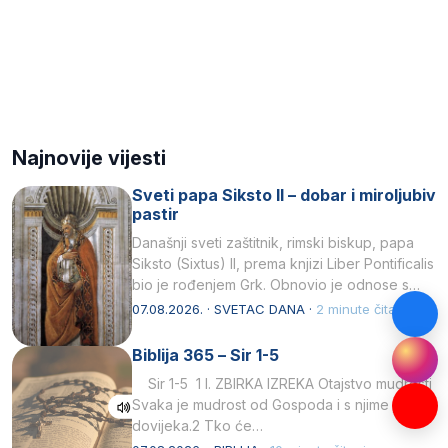
Najnovije vijesti
Sveti papa Siksto II – dobar i miroljubiv
pastir
Današnji sveti zaštitnik, rimski biskup, papa
Siksto (Sixtus) II, prema knjizi Liber Pontificalis
bio je rođenjem Grk. Obnovio je odnose s
afričkim…
07.08.2026. · SVETAC DANA ·
2 minute čitanja
Biblija 365 – Sir 1-5
Sir 1-5 1 I. ZBIRKA IZREKA Otajstvo mudrosti
Svaka je mudrost od Gospoda i s njime je
dovijeka.2 Tko će…