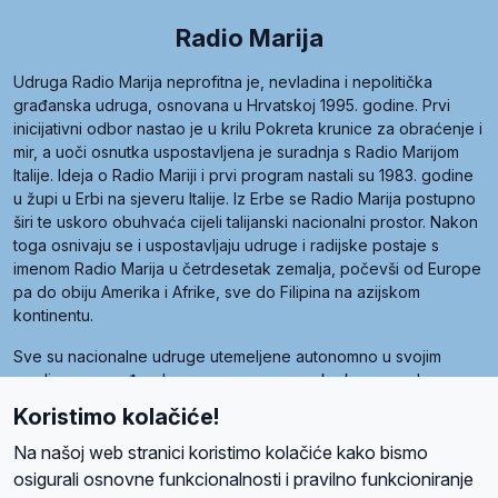
Radio Marija
Udruga Radio Marija neprofitna je, nevladina i nepolitička
građanska udruga, osnovana u Hrvatskoj 1995. godine. Prvi
inicijativni odbor nastao je u krilu Pokreta krunice za obraćenje i
mir, a uoči osnutka uspostavljena je suradnja s Radio Marijom
Italije. Ideja o Radio Mariji i prvi program nastali su 1983. godine
u župi u Erbi na sjeveru Italije. Iz Erbe se Radio Marija postupno
širi te uskoro obuhvaća cijeli talijanski nacionalni prostor. Nakon
toga osnivaju se i uspostavljaju udruge i radijske postaje s
imenom Radio Marija u četrdesetak zemalja, počevši od Europe
pa do obiju Amerika i Afrike, sve do Filipina na azijskom
kontinentu.
Sve su nacionalne udruge utemeljene autonomno u svojim
zemljama, a međusobna su povezane preko krovne udruge
pod nazivom Svjetska obitelj Radio Marije (World Family of
Koristimo kolačiće!
Radio Maria). Svjetsku obitelj utemeljilo je sedam članica, među
kojima je i hrvatska Udruga Radio Marija.
Na našoj web stranici koristimo kolačiće kako bismo
osigurali osnovne funkcionalnosti i pravilno funkcioniranje