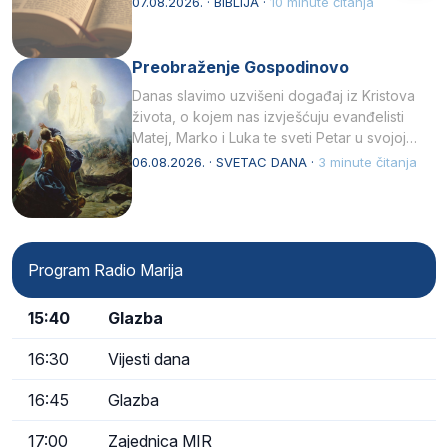
07.08.2026. · BIBLIJA ·
10 minute čitanja
Preobraženje Gospodinovo
Danas slavimo uzvišeni događaj iz Kristova
života, o kojem nas izvješćuju evanđelisti
Matej, Marko i Luka te sveti Petar u svojoj
drugoj…
06.08.2026. · SVETAC DANA ·
3 minute čitanja
Program Radio Marija
15:40
Glazba
16:30
Vijesti dana
16:45
Glazba
17:00
Zajednica MIR