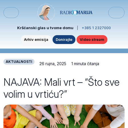
Skip to content
Skip to footer
Menu
Kršćanski glas u tvome domu
|
+385 1 2327000
Arhiv emisija
Donirajte
Video stream
AKTUALNOSTI
26 rujna, 2025
1 minuta čitanja
NAJAVA: Mali vrt – “Što sve
volim u vrtiću?”