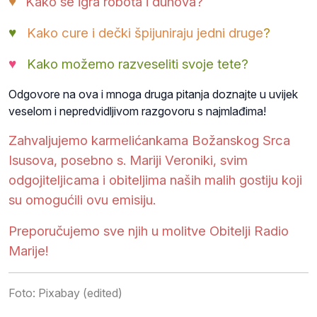
♥
Kako se igra robota i duhova?
♥
Kako cure i dečki špijuniraju jedni druge
?
♥
Kako možemo razveseliti svoje tete?
Odgovore na ova i mnoga druga pitanja doznajte u uvijek
veselom i nepredvidljivom razgovoru s najmlađima!
Zahvaljujemo karmelićankama Božanskog Srca
Isusova, posebno s. Mariji Veroniki, svim
odgojiteljicama i obiteljima naših malih gostiju koji
su omogućili ovu emisiju.
Preporučujemo sve njih u molitve Obitelji Radio
Marije!
Foto: Pixabay (edited)