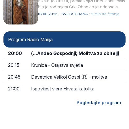
Siksto (Sixtus) II, prema knjizi Liber Pontificalis
bio je rođenjem Grk. Obnovio je odnose s
afričkim…
07.08.2026. · SVETAC DANA ·
2 minute čitanja
Program Radio Marija
20:00
(...Anđeo Gospodnji; Molitva za obitelj)
20:15
Krunica - Otajstva svjetla
20:45
Devetnica Velikoj Gospi (R) - molitva
21:00
Ispovijest vjere Hrvata katolika
Pogledajte program