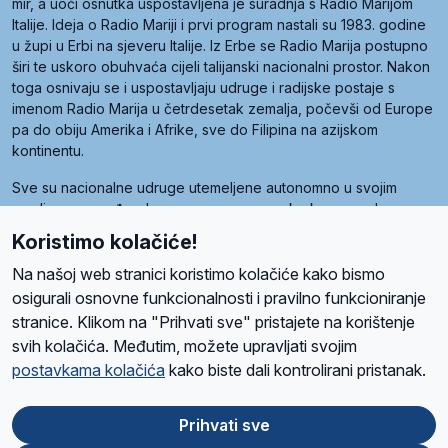
mir, a uoči osnutka uspostavljena je suradnja s Radio Marijom
Italije. Ideja o Radio Mariji i prvi program nastali su 1983. godine
u župi u Erbi na sjeveru Italije. Iz Erbe se Radio Marija postupno
širi te uskoro obuhvaća cijeli talijanski nacionalni prostor. Nakon
toga osnivaju se i uspostavljaju udruge i radijske postaje s
imenom Radio Marija u četrdesetak zemalja, počevši od Europe
pa do obiju Amerika i Afrike, sve do Filipina na azijskom
kontinentu.
Sve su nacionalne udruge utemeljene autonomno u svojim
zemljama, a međusobna su povezane preko krovne udruge
pod nazivom Svjetska obitelj Radio Marije (World Family of
Koristimo kolačiće!
Radio Maria). Svjetsku obitelj utemeljilo je sedam članica, među
kojima je i hrvatska Udruga Radio Marija.
Na našoj web stranici koristimo kolačiće kako bismo
osigurali osnovne funkcionalnosti i pravilno funkcioniranje
stranice. Klikom na "Prihvati sve" pristajete na korištenje
svih kolačića. Međutim, možete upravljati svojim
O nama
Radio
Program
Volonteri
Prijatelji
Kontakt
Pravila privatnosti
postavkama kolačića
kako biste dali kontrolirani pristanak.
Kolačići
Uvjeti korištenja
Ova stranica je zaštićena Google reCAPTCHA sustavom
Prihvati sve