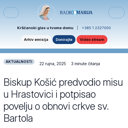
Skip to content
Skip to footer
Menu
Kršćanski glas u tvome domu
|
+385 1 2327000
Arhiv emisija
Donirajte
Video stream
AKTUALNOSTI
22 rujna, 2025
3 minute čitanja
Biskup Košić predvodio misu
u Hrastovici i potpisao
povelju o obnovi crkve sv.
Bartola