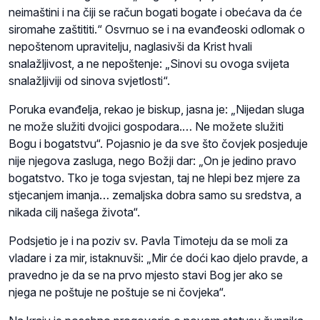
neimaštini i na čiji se račun bogati bogate i obećava da će
siromahe zaštititi.“ Osvrnuo se i na evanđeoski odlomak o
nepoštenom upravitelju, naglasivši da Krist hvali
snalažljivost, a ne nepoštenje: „Sinovi su ovoga svijeta
snalažljiviji od sinova svjetlosti“.
Poruka evanđelja, rekao je biskup, jasna je: „Nijedan sluga
ne može služiti dvojici gospodara.… Ne možete služiti
Bogu i bogatstvu“. Pojasnio je da sve što čovjek posjeduje
nije njegova zasluga, nego Božji dar: „On je jedino pravo
bogatstvo. Tko je toga svjestan, taj ne hlepi bez mjere za
stjecanjem imanja… zemaljska dobra samo su sredstva, a
nikada cilj našega života“.
Podsjetio je i na poziv sv. Pavla Timoteju da se moli za
vladare i za mir, istaknuvši: „Mir će doći kao djelo pravde, a
pravedno je da se na prvo mjesto stavi Bog jer ako se
njega ne poštuje ne poštuje se ni čovjeka“.