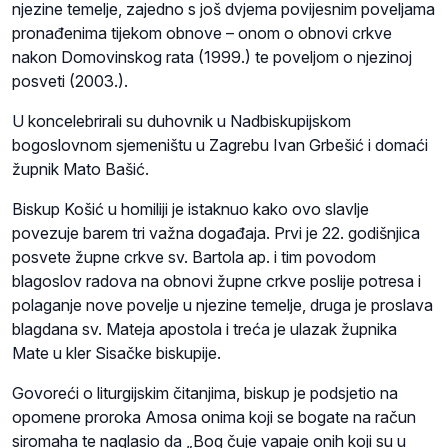
njezine temelje, zajedno s još dvjema povijesnim poveljama
pronađenima tijekom obnove – onom o obnovi crkve
nakon Domovinskog rata (1999.) te poveljom o njezinoj
posveti (2003.).
U koncelebrirali su duhovnik u Nadbiskupijskom
bogoslovnom sjemeništu u Zagrebu Ivan Grbešić i domaći
župnik Mato Bašić.
Biskup Košić u homiliji je istaknuo kako ovo slavlje
povezuje barem tri važna događaja. Prvi je 22. godišnjica
posvete župne crkve sv. Bartola ap. i tim povodom
blagoslov radova na obnovi župne crkve poslije potresa i
polaganje nove povelje u njezine temelje, druga je proslava
blagdana sv. Mateja apostola i treća je ulazak župnika
Mate u kler Sisačke biskupije.
Govoreći o liturgijskim čitanjima, biskup je podsjetio na
opomene proroka Amosa onima koji se bogate na račun
siromaha te naglasio da „Bog čuje vapaje onih koji su u