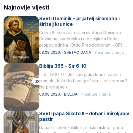
Najnovije vijesti
Sveti Dominik – prijatelj siromaha i
širitelj krunice
Crkva 8. kolovoza slavi svetoga Dominika
Guzmana, svećenika i utemeljitelja Reda
propovjednika (Ordo Praedicatorum – OP).
Svojim životom, dubokom ljubavlju prema
08.08.2026. · SVETAC DANA ·
3 minute čitanja
Kristu…
Biblija 365 – Sir 6-10
Sir 6-10 6 1 Jer zao glas donosi zazor i
sramotu, kako to biva grešniku licemjernom.2
Ne predaj se u…
08.08.2026. · BIBLIJA ·
11 minute čitanja
Sveti papa Siksto II – dobar i miroljubiv
pastir
Današnji sveti zaštitnik, rimski biskup, papa