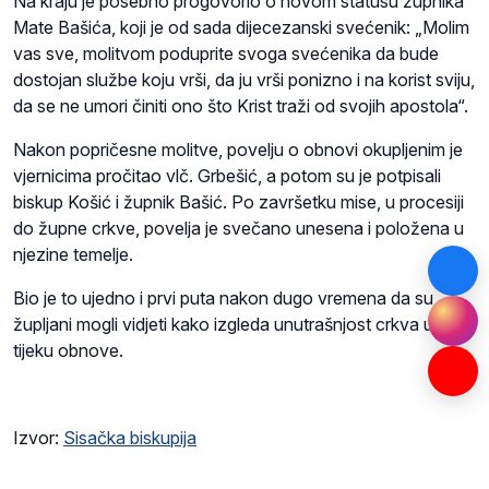
Na kraju je posebno progovorio o novom statusu župnika
Mate Bašića, koji je od sada dijecezanski svećenik: „Molim
vas sve, molitvom poduprite svoga svećenika da bude
dostojan službe koju vrši, da ju vrši ponizno i na korist sviju,
da se ne umori činiti ono što Krist traži od svojih apostola“.
Nakon popričesne molitve, povelju o obnovi okupljenim je
vjernicima pročitao vlč. Grbešić, a potom su je potpisali
biskup Košić i župnik Bašić. Po završetku mise, u procesiji
do župne crkve, povelja je svečano unesena i položena u
njezine temelje.
Bio je to ujedno i prvi puta nakon dugo vremena da su
župljani mogli vidjeti kako izgleda unutrašnjost crkva u
tijeku obnove.
Izvor:
Sisačka biskupija