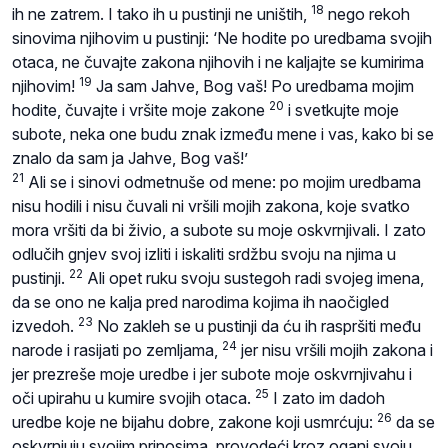
18
ih ne zatrem. I tako ih u pustinji ne uništih,
nego rekoh
sinovima njihovim u pustinji: ‘Ne hodite po uredbama svojih
otaca, ne čuvajte zakona njihovih i ne kaljajte se kumirima
19
njihovim!
Ja sam Jahve, Bog vaš! Po uredbama mojim
20
hodite, čuvajte i vršite moje zakone
i svetkujte moje
subote, neka one budu znak između mene i vas, kako bi se
znalo da sam ja Jahve, Bog vaš!’
21
Ali se i sinovi odmetnuše od mene: po mojim uredbama
nisu hodili i nisu čuvali ni vršili mojih zakona, koje svatko
mora vršiti da bi živio, a subote su moje oskvrnjivali. I zato
odlučih gnjev svoj izliti i iskaliti srdžbu svoju na njima u
22
pustinji.
Ali opet ruku svoju sustegoh radi svojeg imena,
da se ono ne kalja pred narodima kojima ih naočigled
23
izvedoh.
No zakleh se u pustinji da ću ih raspršiti među
24
narode i rasijati po zemljama,
jer nisu vršili mojih zakona i
jer prezreše moje uredbe i jer subote moje oskvrnjivahu i
25
oči upirahu u kumire svojih otaca.
I zato im dadoh
26
uredbe koje ne bijahu dobre, zakone koji usmrćuju:
da se
oskvrnjuju svojim prinosima, provodeći kroz oganj svoju