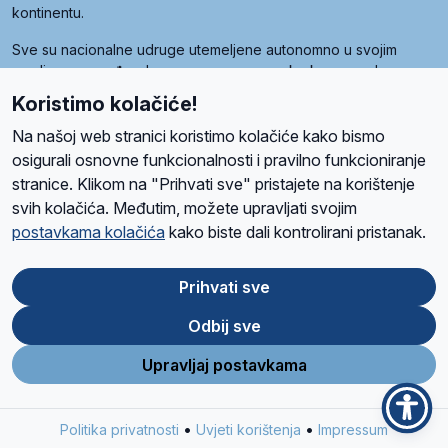
kontinentu.
Sve su nacionalne udruge utemeljene autonomno u svojim
zemljama, a međusobna su povezane preko krovne udruge
pod nazivom Svjetska obitelj Radio Marije (World Family of
Koristimo kolačiće!
Radio Maria). Svjetsku obitelj utemeljilo je sedam članica, među
kojima je i hrvatska Udruga Radio Marija.
Na našoj web stranici koristimo kolačiće kako bismo
osigurali osnovne funkcionalnosti i pravilno funkcioniranje
stranice. Klikom na "Prihvati sve" pristajete na korištenje
svih kolačića. Međutim, možete upravljati svojim
O nama
Radio
Program
Volonteri
Prijatelji
Kontakt
Pravila privatnosti
postavkama kolačića
kako biste dali kontrolirani pristanak.
Kolačići
Uvjeti korištenja
Ova stranica je zaštićena Google reCAPTCHA sustavom
Prihvati sve
Odbij sve
App
Google
Store
Play
Upravljaj postavkama
Design and development
SIK
&
C-Tel
•
•
Politika privatnosti
Uvjeti korištenja
Impressum