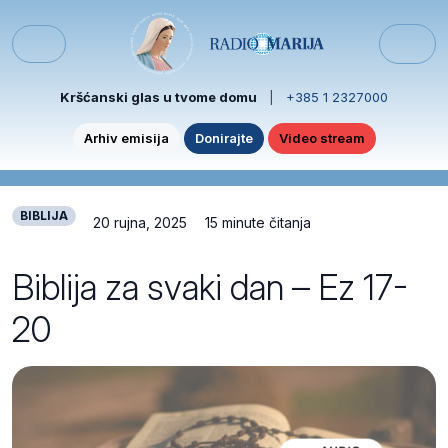
Skip to content
Skip to footer
Menu
Kršćanski glas u tvome domu
|
+385 1 2327000
Arhiv emisija
Donirajte
Video stream
BIBLIJA
20 rujna, 2025
15 minute čitanja
Biblija za svaki dan – Ez 17-
20