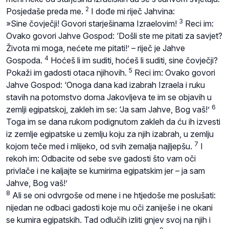
2
Posjedaše preda me.
I dođe mi riječ Jahvina:
3
»Sine čovječji! Govori starješinama Izraelovim!
Reci im:
Ovako govori Jahve Gospod: ‘Došli ste me pitati za savjet?
Života mi moga, nećete me pitati!’ – riječ je Jahve
4
Gospoda.
Hoćeš li im suditi, hoćeš li suditi, sine čovječji?
5
Pokaži im gadosti otaca njihovih.
Reci im: Ovako govori
Jahve Gospod: ‘Onoga dana kad izabrah Izraela i ruku
stavih na potomstvo doma Jakovljeva te im se objavih u
6
zemlji egipatskoj, zakleh im se: ‘Ja sam Jahve, Bog vaš!’
Toga im se dana rukom podignutom zakleh da ću ih izvesti
iz zemlje egipatske u zemlju koju za njih izabrah, u zemlju
7
kojom teče med i mlijeko, od svih zemalja najljepšu.
I
rekoh im: Odbacite od sebe sve gadosti što vam oči
privlače i ne kaljajte se kumirima egipatskim jer – ja sam
Jahve, Bog vaš!’
8
Ali se oni odvrgoše od mene i ne htjedoše me poslušati:
nijedan ne odbaci gadosti koje mu oči zaniješe i ne okani
se kumira egipatskih. Tad odlučih izliti gnjev svoj na njih i