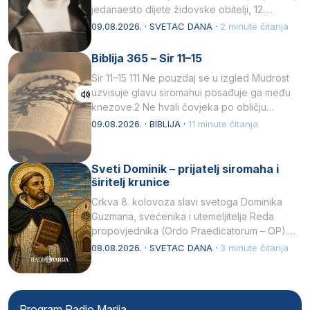
jedanaesto dijete židovske obitelji, 12.
listopada 1891, u Wrocławu…
09.08.2026. · SVETAC DANA ·
2 minute čitanja
Biblija 365 – Sir 11–15
Sir 11–15 111 Ne pouzdaj se u izgled Mudrost
uzvisuje glavu siromahui posađuje ga među
knezove.2 Ne hvali čovjeka po obličju
njegovui…
09.08.2026. · BIBLIJA ·
11 minute čitanja
Sveti Dominik – prijatelj siromaha i
širitelj krunice
Crkva 8. kolovoza slavi svetoga Dominika
Guzmana, svećenika i utemeljitelja Reda
propovjednika (Ordo Praedicatorum – OP).
Svojim životom, dubokom ljubavlju prema
08.08.2026. · SVETAC DANA ·
3 minute čitanja
Kristu…
Program Radio Marija