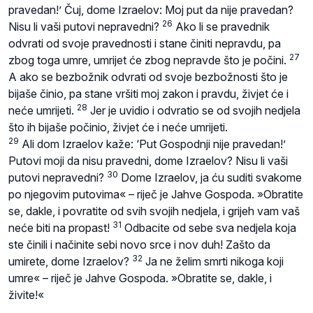
pravedan!’ Čuj, dome Izraelov: Moj put da nije pravedan?
26
Nisu li vaši putovi nepravedni?
Ako li se pravednik
odvrati od svoje pravednosti i stane činiti nepravdu, pa
27
zbog toga umre, umrijet će zbog nepravde što je počini.
A ako se bezbožnik odvrati od svoje bezbožnosti što je
bijaše činio, pa stane vršiti moj zakon i pravdu, živjet će i
28
neće umrijeti.
Jer je uvidio i odvratio se od svojih nedjela
što ih bijaše počinio, živjet će i neće umrijeti.
29
Ali dom Izraelov kaže: ‘Put Gospodnji nije pravedan!’
Putovi moji da nisu pravedni, dome Izraelov? Nisu li vaši
30
putovi nepravedni?
Dome Izraelov, ja ću suditi svakome
po njegovim putovima« – riječ je Jahve Gospoda. »Obratite
se, dakle, i povratite od svih svojih nedjela, i grijeh vam vaš
31
neće biti na propast!
Odbacite od sebe sva nedjela koja
ste činili i načinite sebi novo srce i nov duh! Zašto da
32
umirete, dome Izraelov?
Ja ne želim smrti nikoga koji
umre« – riječ je Jahve Gospoda. »Obratite se, dakle, i
živite!«