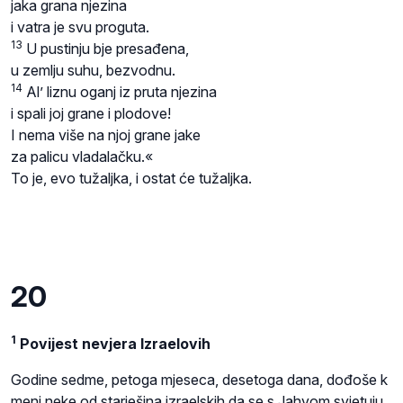
jaka grana njezina
i vatra je svu proguta.
13
U pustinju bje presađena,
u zemlju suhu, bezvodnu.
14
Al’ liznu oganj iz pruta njezina
i spali joj grane i plodove!
I nema više na njoj grane jake
za palicu vladalačku.«
To je, evo tužaljka, i ostat će tužaljka.
20
1
Povijest nevjera Izraelovih
Godine sedme, petoga mjeseca, desetoga dana, dođoše k
meni neke od starješina izraelskih da se s Jahvom svjetuju.