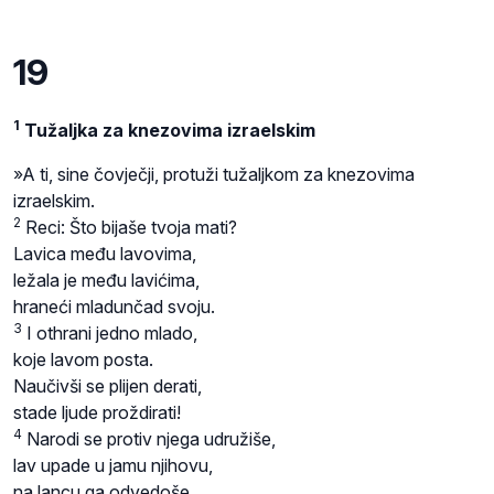
19
1
Tužaljka za knezovima izraelskim
»A ti, sine čovječji, protuži tužaljkom za knezovima
izraelskim.
2
Reci: Što bijaše tvoja mati?
Lavica među lavovima,
ležala je među lavićima,
hraneći mladunčad svoju.
3
I othrani jedno mlado,
koje lavom posta.
Naučivši se plijen derati,
stade ljude proždirati!
4
Narodi se protiv njega udružiše,
lav upade u jamu njihovu,
na lancu ga odvedoše