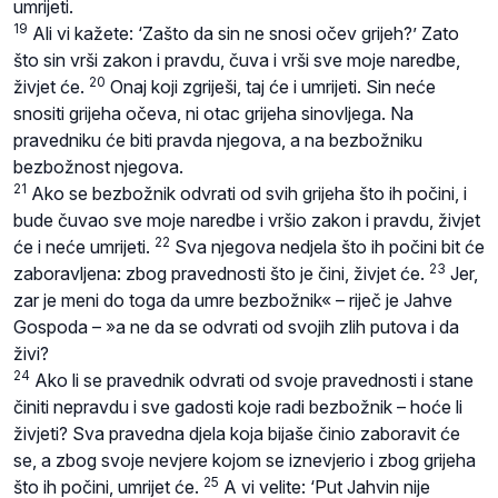
umrijeti.
19
Ali vi kažete: ‘Zašto da sin ne snosi očev grijeh?’ Zato
što sin vrši zakon i pravdu, čuva i vrši sve moje naredbe,
20
živjet će.
Onaj koji zgriješi, taj će i umrijeti. Sin neće
snositi grijeha očeva, ni otac grijeha sinovljega. Na
pravedniku će biti pravda njegova, a na bezbožniku
bezbožnost njegova.
21
Ako se bezbožnik odvrati od svih grijeha što ih počini, i
bude čuvao sve moje naredbe i vršio zakon i pravdu, živjet
22
će i neće umrijeti.
Sva njegova nedjela što ih počini bit će
23
zaboravljena: zbog pravednosti što je čini, živjet će.
Jer,
zar je meni do toga da umre bezbožnik« – riječ je Jahve
Gospoda – »a ne da se odvrati od svojih zlih putova i da
živi?
24
Ako li se pravednik odvrati od svoje pravednosti i stane
činiti nepravdu i sve gadosti koje radi bezbožnik – hoće li
živjeti? Sva pravedna djela koja bijaše činio zaboravit će
se, a zbog svoje nevjere kojom se iznevjerio i zbog grijeha
25
što ih počini, umrijet će.
A vi velite: ‘Put Jahvin nije