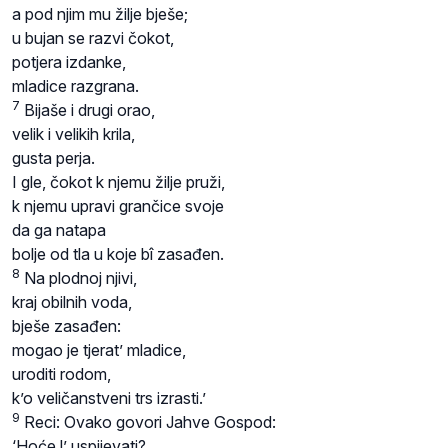
a pod njim mu žilje bješe;
u bujan se razvi čokot,
potjera izdanke,
mladice razgrana.
7
Bijaše i drugi orao,
velik i velikih krila,
gusta perja.
I gle, čokot k njemu žilje pruži,
k njemu upravi grančice svoje
da ga natapa
bolje od tla u koje bî zasađen.
8
Na plodnoj njivi,
kraj obilnih voda,
bješe zasađen:
mogao je tjerat’ mladice,
uroditi rodom,
k’o veličanstveni trs izrasti.’
9
Reci: Ovako govori Jahve Gospod:
‘Hoće l’ uspijevati?