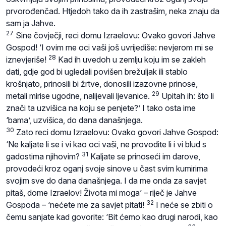
prvorođenčad. Htjedoh tako da ih zastrašim, neka znaju da
sam ja Jahve.
27
Sine čovječji, reci domu Izraelovu: Ovako govori Jahve
Gospod! ‘I ovim me oci vaši još uvrijediše: nevjerom mi se
28
iznevjeriše!
Kad ih uvedoh u zemlju koju im se zakleh
dati, gdje god bi ugledali povišen brežuljak ili stablo
krošnjato, prinosili bi žrtve, donosili izazovne prinose,
29
metali mirise ugodne, nalijevali ljevanice.
Upitah ih: što li
znači ta uzvišica na koju se penjete?’ I tako osta ime
‘bama’, uzvišica, do dana današnjega.
30
Zato reci domu Izraelovu: Ovako govori Jahve Gospod:
‘Ne kaljate li se i vi kao oci vaši, ne provodite li i vi blud s
31
gadostima njihovim?
Kaljate se prinoseći im darove,
provodeći kroz oganj svoje sinove u čast svim kumirima
svojim sve do dana današnjega. I da me onda za savjet
pitaš, dome Izraelov! Života mi moga’ – riječ je Jahve
32
Gospoda – ‘nećete me za savjet pitati!
I neće se zbiti o
čemu sanjate kad govorite: ‘Bit ćemo kao drugi narodi, kao