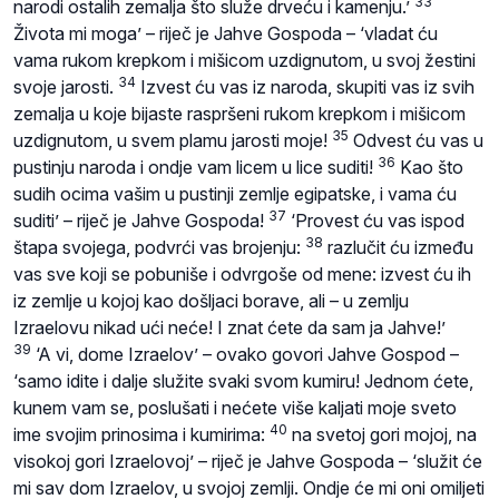
33
narodi ostalih zemalja što služe drveću i kamenju.’
Života mi moga’ – riječ je Jahve Gospoda – ‘vladat ću
vama rukom krepkom i mišicom uzdignutom, u svoj žestini
34
svoje jarosti.
Izvest ću vas iz naroda, skupiti vas iz svih
zemalja u koje bijaste raspršeni rukom krepkom i mišicom
35
uzdignutom, u svem plamu jarosti moje!
Odvest ću vas u
36
pustinju naroda i ondje vam licem u lice suditi!
Kao što
sudih ocima vašim u pustinji zemlje egipatske, i vama ću
37
suditi’ – riječ je Jahve Gospoda!
‘Provest ću vas ispod
38
štapa svojega, podvrći vas brojenju:
razlučit ću između
vas sve koji se pobuniše i odvrgoše od mene: izvest ću ih
iz zemlje u kojoj kao došljaci borave, ali – u zemlju
Izraelovu nikad ući neće! I znat ćete da sam ja Jahve!’
39
‘A vi, dome Izraelov’ – ovako govori Jahve Gospod –
‘samo idite i dalje služite svaki svom kumiru! Jednom ćete,
kunem vam se, poslušati i nećete više kaljati moje sveto
40
ime svojim prinosima i kumirima:
na svetoj gori mojoj, na
visokoj gori Izraelovoj’ – riječ je Jahve Gospoda – ‘služit će
mi sav dom Izraelov, u svojoj zemlji. Ondje će mi oni omiljeti