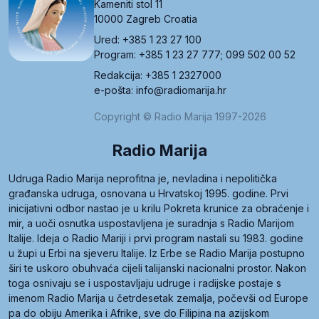
Kameniti stol 11
10000 Zagreb Croatia
Ured: +385 1 23 27 100
Program: +385 1 23 27 777; 099 502 00 52
Redakcija: +385 1 2327000
e-pošta: info@radiomarija.hr
Copyright © Radio Marija 1997-2026
Radio Marija
Udruga Radio Marija neprofitna je, nevladina i nepolitička
građanska udruga, osnovana u Hrvatskoj 1995. godine. Prvi
inicijativni odbor nastao je u krilu Pokreta krunice za obraćenje i
mir, a uoči osnutka uspostavljena je suradnja s Radio Marijom
Italije. Ideja o Radio Mariji i prvi program nastali su 1983. godine
u župi u Erbi na sjeveru Italije. Iz Erbe se Radio Marija postupno
širi te uskoro obuhvaća cijeli talijanski nacionalni prostor. Nakon
toga osnivaju se i uspostavljaju udruge i radijske postaje s
imenom Radio Marija u četrdesetak zemalja, počevši od Europe
pa do obiju Amerika i Afrike, sve do Filipina na azijskom