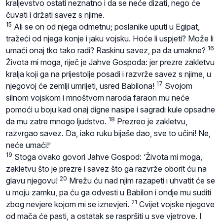
kraljevstvo ostati neznatno i da se neće dizati, nego će
čuvati i držati savez s njime.
15
Ali se on od njega odmetnu; poslanike uputi u Egipat,
tražeći od njega konje i jaku vojsku. Hoće li uspjeti? Može li
16
umaći onaj tko tako radi? Raskinu savez, pa da umakne?
Života mi moga, riječ je Jahve Gospoda: jer prezre zakletvu
kralja koji ga na prijestolje posadi i razvrže savez s njime, u
17
njegovoj će zemlji umrijeti, usred Babilona!
Svojom
silnom vojskom i mnoštvom naroda faraon mu neće
pomoći u boju kad onaj digne nasipe i sagradi kule opsadne
18
da mu zatre mnogo ljudstvo.
Prezreo je zakletvu,
razvrgao savez. Da, iako ruku bijaše dao, sve to učini! Ne,
neće umaći!’
19
Stoga ovako govori Jahve Gospod: ‘Života mi moga,
zakletvu što je prezre i savez što ga razvrže oborit ću na
20
glavu njegovu!
Mrežu ću nad njim razapeti i uhvatit će se
u moju zamku, pa ću ga odvesti u Babilon i ondje mu suditi
21
zbog nevjere kojom mi se iznevjeri.
Cvijet vojske njegove
od mača će pasti, a ostatak se raspršiti u sve vjetrove. I