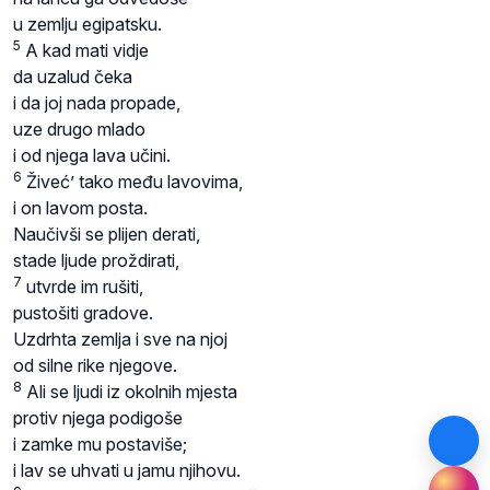
u zemlju egipatsku.
5
A kad mati vidje
da uzalud čeka
i da joj nada propade,
uze drugo mlado
i od njega lava učini.
6
Živeć’ tako među lavovima,
i on lavom posta.
Naučivši se plijen derati,
stade ljude proždirati,
7
utvrde im rušiti,
pustošiti gradove.
Uzdrhta zemlja i sve na njoj
od silne rike njegove.
8
Ali se ljudi iz okolnih mjesta
protiv njega podigoše
i zamke mu postaviše;
i lav se uhvati u jamu njihovu.