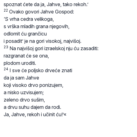
spoznat ćete da ja, Jahve, tako rekoh.’
22
Ovako govori Jahve Gospod:
‘S vrha cedra velikoga,
s vrška mladih grana njegovih,
odlomit ću grančicu
i posadit’ je na gori visokoj, najvišoj.
23
Na najvišoj gori izraelskoj nju ću zasaditi:
razgranat će se ona,
plodom uroditi.
24
I sve će poljsko drveće znati
da ja sam Jahve
koji visoko drvo ponizujem,
a nisko uzvisujem;
zeleno drvo sušim,
a drvu suhu dajem da rodi.
Ja, Jahve, rekoh i učinit ću!’«