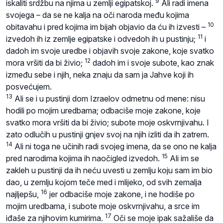
9
iskaliti srdžbu na njima u zemlji egipatskoj.
Ali radi imena
svojega – da se ne kalja na oči naroda među kojima
10
obitavahu i pred kojima im bijah objavio da ću ih izvesti –
11
izvedoh ih iz zemlje egipatske i odvedoh ih u pustinju;
i
dadoh im svoje uredbe i objavih svoje zakone, koje svatko
12
mora vršiti da bi živio;
dadoh im i svoje subote, kao znak
između sebe i njih, neka znaju da sam ja Jahve koji ih
posvećujem.
13
Ali se i u pustinji dom Izraelov odmetnu od mene: nisu
hodili po mojim uredbama; odbaciše moje zakone, koje
svatko mora vršiti da bi živio; subote moje oskvrnjivahu. I
zato odlučih u pustinji gnjev svoj na njih izliti da ih zatrem.
14
Ali ni toga ne učinih radi svojeg imena, da se ono ne kalja
15
pred narodima kojima ih naočigled izvedoh.
Ali im se
zakleh u pustinji da ih neću uvesti u zemlju koju sam im bio
dao, u zemlju kojom teče med i mlijeko, od svih zemalja
16
najljepšu,
jer odbaciše moje zakone, i ne hodiše po
mojim uredbama, i subote moje oskvrnjivahu, a srce im
17
iđaše za njihovim kumirima.
Oči se moje ipak sažališe da