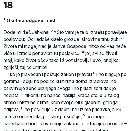
18
1
Osobna odgovornost
2
Dođe mi riječ Jahvina:
»Što vam je te o Izraelu ponavljate
3
poslovicu: ‘Oci jedoše kiselo grožđe, sinovima trnu zubi!’
Života mi moga, riječ je Jahve Gospoda: nitko od vas neće
4
više u Izraelu ponavljati tu poslovicu;
jer, svi su životi
moji, kako život očev tako i život sinovlji. I evo, onaj koji
zgriješi, taj će umrijeti.
5
6
Tko je pravedan i poštuje zakon i pravdu
i ne blaguje po
gorama i očiju ne podiže kumirima doma Izraelova, ne
oskvrnjuje žene bližnjega svoga i ne prilazi ženi dok je
7
nečista;
nikomu ne nanosi nasilja, vraća što je u zalog
primio i ništa ne otima; kruh svoj dijeli s gladnim, gologa
8
odijeva,
ne posuđuje uz dobit i ne uzima pridavka, ruku
9
usteže od nedjela, po istini presuđuje,
po mojim
naredbama hodi i čuva moje zakone, postupajući po istini –
taj je zaista pravedan i taj će živjeti«, riječ je Jahve