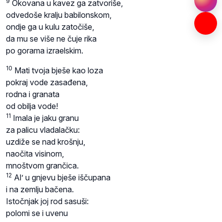
9
Okovana u kavez ga zatvoriše,
odvedoše kralju babilonskom,
ondje ga u kulu zatočiše,
da mu se više ne čuje rika
po gorama izraelskim.
10
Mati tvoja bješe kao loza
pokraj vode zasađena,
rodna i granata
od obilja vode!
11
Imala je jaku granu
za palicu vladalačku:
uzdiže se nad krošnju,
naočita visinom,
mnoštvom grančica.
12
Al’ u gnjevu bješe iščupana
i na zemlju bačena.
Istočnjak joj rod sasuši:
polomi se i uvenu