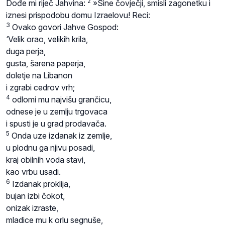
2
Dođe mi riječ Jahvina:
»Sine čovječji, smisli zagonetku i
iznesi prispodobu domu Izraelovu! Reci:
3
Ovako govori Jahve Gospod:
‘Velik orao, velikih krila,
duga perja,
gusta, šarena paperja,
doletje na Libanon
i zgrabi cedrov vrh;
4
odlomi mu najvišu grančicu,
odnese je u zemlju trgovaca
i spusti je u grad prodavača.
5
Onda uze izdanak iz zemlje,
u plodnu ga njivu posadi,
kraj obilnih voda stavi,
kao vrbu usadi.
6
Izdanak proklija,
bujan izbi čokot,
onizak izraste,
mladice mu k orlu segnuše,