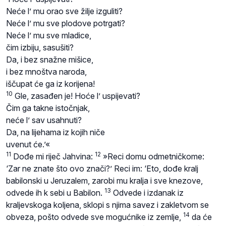
Neće l’ mu orao sve žilje izguliti?
Neće l’ mu sve plodove potrgati?
Neće l’ mu sve mladice,
čim izbiju, sasušiti?
Da, i bez snažne mišice,
i bez mnoštva naroda,
iščupat će ga iz korijena!
10
Gle, zasađen je! Hoće l’ uspijevati?
Čim ga takne istočnjak,
neće l’ sav usahnuti?
Da, na lijehama iz kojih niče
uvenut će.’«
11
12
Dođe mi riječ Jahvina:
»Reci domu odmetničkome:
‘Zar ne znate što ovo znači?’ Reci im: ‘Eto, dođe kralj
babilonski u Jeruzalem, zarobi mu kralja i sve knezove,
13
odvede ih k sebi u Babilon.
Odvede i izdanak iz
kraljevskoga koljena, sklopi s njima savez i zakletvom se
14
obveza, pošto odvede sve mogućnike iz zemlje,
da će