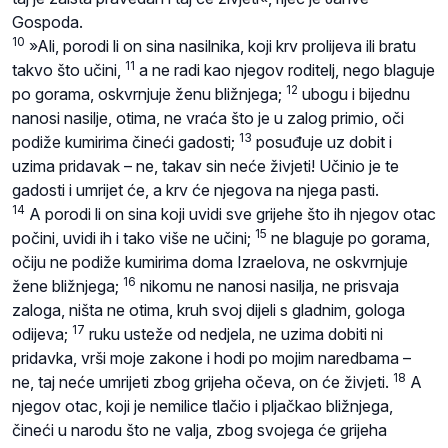
Gospoda.
10
»Ali, porodi li on sina nasilnika, koji krv prolijeva ili bratu
11
takvo što učini,
a ne radi kao njegov roditelj, nego blaguje
12
po gorama, oskvrnjuje ženu bližnjega;
ubogu i bijednu
nanosi nasilje, otima, ne vraća što je u zalog primio, oči
13
podiže kumirima čineći gadosti;
posuđuje uz dobit i
uzima pridavak – ne, takav sin neće živjeti! Učinio je te
gadosti i umrijet će, a krv će njegova na njega pasti.
14
A porodi li on sina koji uvidi sve grijehe što ih njegov otac
15
počini, uvidi ih i tako više ne učini;
ne blaguje po gorama,
očiju ne podiže kumirima doma Izraelova, ne oskvrnjuje
16
žene bližnjega;
nikomu ne nanosi nasilja, ne prisvaja
zaloga, ništa ne otima, kruh svoj dijeli s gladnim, gologa
17
odijeva;
ruku usteže od nedjela, ne uzima dobiti ni
pridavka, vrši moje zakone i hodi po mojim naredbama –
18
ne, taj neće umrijeti zbog grijeha očeva, on će živjeti.
A
njegov otac, koji je nemilice tlačio i pljačkao bližnjega,
čineći u narodu što ne valja, zbog svojega će grijeha