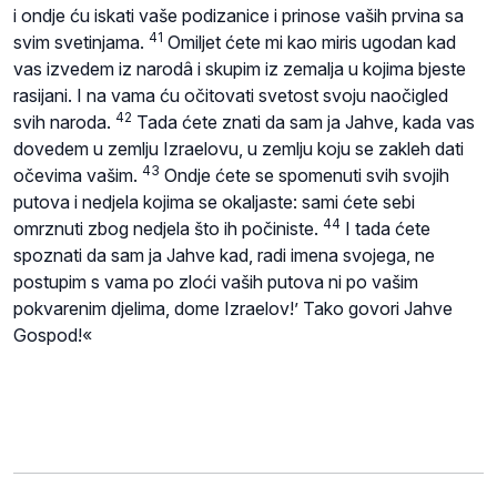
i ondje ću iskati vaše podizanice i prinose vaših prvina sa
41
svim svetinjama.
Omiljet ćete mi kao miris ugodan kad
vas izvedem iz narodâ i skupim iz zemalja u kojima bjeste
rasijani. I na vama ću očitovati svetost svoju naočigled
42
svih naroda.
Tada ćete znati da sam ja Jahve, kada vas
dovedem u zemlju Izraelovu, u zemlju koju se zakleh dati
43
očevima vašim.
Ondje ćete se spomenuti svih svojih
putova i nedjela kojima se okaljaste: sami ćete sebi
44
omrznuti zbog nedjela što ih počiniste.
I tada ćete
spoznati da sam ja Jahve kad, radi imena svojega, ne
postupim s vama po zloći vaših putova ni po vašim
pokvarenim djelima, dome Izraelov!’ Tako govori Jahve
Gospod!«