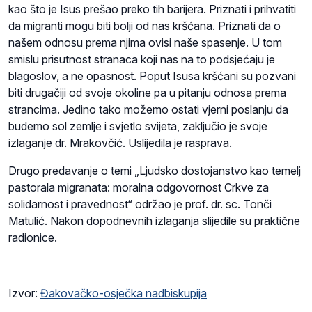
kao što je Isus prešao preko tih barijera. Priznati i prihvatiti
da migranti mogu biti bolji od nas kršćana. Priznati da o
našem odnosu prema njima ovisi naše spasenje. U tom
smislu prisutnost stranaca koji nas na to podsjećaju je
blagoslov, a ne opasnost. Poput Isusa kršćani su pozvani
biti drugačiji od svoje okoline pa u pitanju odnosa prema
strancima. Jedino tako možemo ostati vjerni poslanju da
budemo sol zemlje i svjetlo svijeta, zaključio je svoje
izlaganje dr. Mrakovčić. Uslijedila je rasprava.
Drugo predavanje o temi „Ljudsko dostojanstvo kao temelj
pastorala migranata: moralna odgovornost Crkve za
solidarnost i pravednost“ održao je prof. dr. sc. Tonči
Matulić. Nakon dopodnevnih izlaganja slijedile su praktične
radionice.
Izvor:
Đakovačko-osječka nadbiskupija