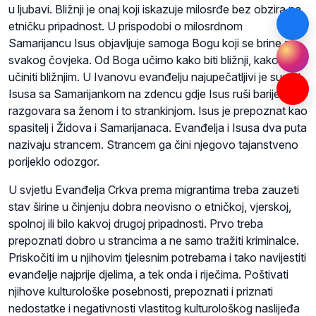
u ljubavi. Bližnji je onaj koji iskazuje milosrđe bez obzira na
etničku pripadnost. U prispodobi o milosrdnom
Samarijancu Isus objavljuje samoga Bogu koji se brine za
svakog čovjeka. Od Boga učimo kako biti bližnji, kako sebe
učiniti bližnjim. U Ivanovu evanđelju najupečatljivi je susret
Isusa sa Samarijankom na zdencu gdje Isus ruši barijere:
razgovara sa ženom i to strankinjom. Isus je prepoznat kao
spasitelj i Židova i Samarijanaca. Evanđelja i Isusa dva puta
nazivaju strancem. Strancem ga čini njegovo tajanstveno
porijeklo odozgor.
U svjetlu Evanđelja Crkva prema migrantima treba zauzeti
stav širine u činjenju dobra neovisno o etničkoj, vjerskoj,
spolnoj ili bilo kakvoj drugoj pripadnosti. Prvo treba
prepoznati dobro u strancima a ne samo tražiti kriminalce.
Priskočiti im u njihovim tjelesnim potrebama i tako navijestiti
evanđelje najprije djelima, a tek onda i riječima. Poštivati
njihove kulturološke posebnosti, prepoznati i priznati
nedostatke i negativnosti vlastitog kulturološkog naslijeđa