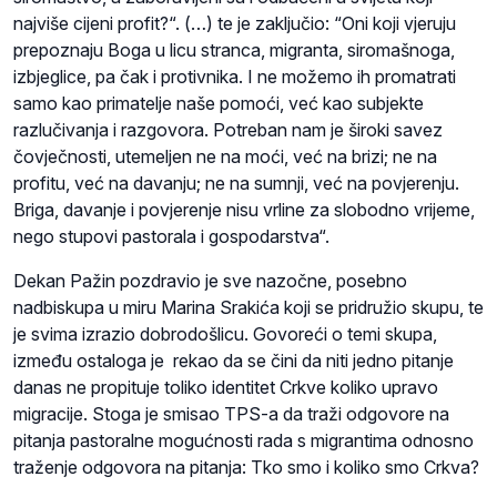
najviše cijeni profit?“. (…) te je zaključio: “Oni koji vjeruju
prepoznaju Boga u licu stranca, migranta, siromašnoga,
izbjeglice, pa čak i protivnika. I ne možemo ih promatrati
samo kao primatelje naše pomoći, već kao subjekte
razlučivanja i razgovora. Potreban nam je široki savez
čovječnosti, utemeljen ne na moći, već na brizi; ne na
profitu, već na davanju; ne na sumnji, već na povjerenju.
Briga, davanje i povjerenje nisu vrline za slobodno vrijeme,
nego stupovi pastorala i gospodarstva“.
Dekan Pažin pozdravio je sve nazočne, posebno
nadbiskupa u miru Marina Srakića koji se pridružio skupu, te
je svima izrazio dobrodošlicu. Govoreći o temi skupa,
između ostaloga je rekao da se čini da niti jedno pitanje
danas ne propituje toliko identitet Crkve koliko upravo
migracije. Stoga je smisao TPS-a da traži odgovore na
pitanja pastoralne mogućnosti rada s migrantima odnosno
traženje odgovora na pitanja: Tko smo i koliko smo Crkva?