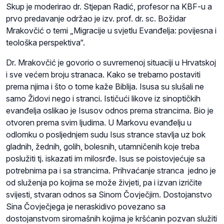
Skup je moderirao dr. Stjepan Radić, profesor na KBF-u a
prvo predavanje održao je izv. prof. dr. sc. Božidar
Mrakovčić o temi „Migracije u svjetlu Evanđelja: povijesna i
teološka perspektiva“.
Dr. Mrakovčić je govorio o suvremenoj situaciji u Hrvatskoj
i sve većem broju stranaca. Kako se trebamo postaviti
prema njima i što o tome kaže Biblija. Isusa su slušali ne
samo Židovi nego i stranci. Ističući likove iz sinoptičkih
evanđelja oslikao je Isusov odnos prema strancima. Bio je
otvoren prema svim ljudima. U Markovu evanđelju u
odlomku o posljednjem sudu Isus strance stavlja uz bok
gladnih, žednih, golih, bolesnih, utamničenih koje treba
poslužiti tj. iskazati im milosrđe. Isus se poistovjećuje sa
potrebnima pa i sa strancima. Prihvaćanje stranca jedno je
od služenja po kojima se može živjeti, pa i izvan izričite
svijesti, stvaran odnos sa Sinom Čovječjim. Dostojanstvo
Sina Čovječjega je neraskidivo povezano sa
dostojanstvom siromašnih kojima je kršćanin pozvan služiti