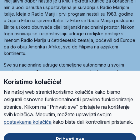
inicijativni odbor nastao je u krilu Pokreta krunice za obraćenje i
mir, a uoči osnutka uspostavljena je suradnja s Radio Marijom
Italije. Ideja o Radio Mariji i prvi program nastali su 1983. godine
u župi u Erbi na sjeveru Italije. Iz Erbe se Radio Marija postupno
širi te uskoro obuhvaća cijeli talijanski nacionalni prostor. Nakon
toga osnivaju se i uspostavljaju udruge i radijske postaje s
imenom Radio Marija u četrdesetak zemalja, počevši od Europe
pa do obiju Amerika i Afrike, sve do Filipina na azijskom
kontinentu.
Sve su nacionalne udruge utemeljene autonomno u svojim
zemljama, a međusobna su povezane preko krovne udruge
pod nazivom Svjetska obitelj Radio Marije (World Family of
Koristimo kolačiće!
Radio Maria). Svjetsku obitelj utemeljilo je sedam članica, među
kojima je i hrvatska Udruga Radio Marija.
Na našoj web stranici koristimo kolačiće kako bismo
osigurali osnovne funkcionalnosti i pravilno funkcioniranje
stranice. Klikom na "Prihvati sve" pristajete na korištenje
svih kolačića. Međutim, možete upravljati svojim
O nama
Radio
Program
Volonteri
Prijatelji
Kontakt
Pravila privatnosti
postavkama kolačića
kako biste dali kontrolirani pristanak.
Kolačići
Uvjeti korištenja
Ova stranica je zaštićena Google reCAPTCHA sustavom
Prihvati sve