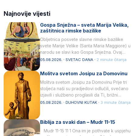
Najnovije vijesti
Gospa Snježna – sveta Marija Velika,
zaštitnica rimske bazilike
Obljetnica posvete slavne rimske bazilike
svete Marije Velike (Santa Maria Maggiore) u
narodu se slavi kao Gospa Snježna. Ovaj
naziv, Sancta Maria…
05.08.2026. · SVETAC DANA ·
2 minute čitanja
Molitva svetom Josipu za Domovinu
Molitva svetom Josipu za Domovinu Prije tri
stoljeća naši su pradjedovi odlučili, svečano
izjavili i službeno proglasili da Ti, brižni
Poočime Isusov,…
05.08.2026. · DUHOVNI KUTAK ·
3 minute čitanja
Biblija za svaki dan – Mudr 11-15
Mudr 11-15 11 1 Ona im je pothvate k uspjehu