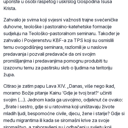
uporište u osobi raspetog i uskrslog Gospodina Isusa
Krista.
Zahvalio je svima koji svjesni važnosti trajne svećeničke
duhovne, teološke i pastoralno-katehetske formacije
sudjeluju na Teološko-pastoralnom seminaru. Također je
zahvalio i Povjerenstvu KBF-a za TPS koji su osmislili
temu ovogodišnjeg seminara, razlomili je u naslove
predavanja i pozvali predavače da oni svojim
promišljanjima i predavanjima pomognu produbiti tu
izazovnu temu za pastirsku skrb o ljudima na teritoriju
župa.
Citirao je zatim papu Lava XIV. „Danas, više nego ikad,
moramo Božje pitanje Kainu ‘Gdje je tvoj brat?’ učiniti
svojim (…). Jednom kada ga usvojimo, odjeknut će ovako:
„Brate i sestro, gdje si u ratovima koji uništavaju živote
mladih ljudi, bespomoćne civile, djecu, žene i starije? Gdje si
među migrantima ili kada se siromašni krive za svoje
siromaštvo, a zaboravljeni su i odbačeni u svijetu koji