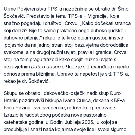
U ime Povjerenstva TPS-a nazočnima se obratio dr. Šimo
Šokčević. Predstavio je temu TPS-a – Migracije, koje
snažno pogađaju i društvo i Crkvu. „Kako dočekati stranca
koji dolazi? Nije to samo praktično nego duboko ljudsko i
duhovno pitanje,“ rekao je te kroz pojam gostoprimstva
pojasnio da na jednoj strani stoji bezuvjetna dobrodošlica
svakome, a na drugoj nužni uvjeti, pravila i granice. Crkva
stoji na tom pragu tražeći kako spojiti nužne uvjete s
bezuvjetnim
Dobro došao si!
koje je srž evanđelja i mjerilo
odnosa prema bližnjima. Upravo ta napetost je srž TPS-a,
rekao je dr. Šokčević.
Skupu se obratio i đakovačko-osječki nadbiskup Đuro
Hranić pozdravivši biskupa Ivana Ćurića, dekana KBF-a
Ivicu Pažina i sve svećenike, redovnike i predavače.
Izrazio je radost zbog početka nove pastoralno-
katehetske godine, u Godini Jubileja 2025., u kojoj se
produbljuje i snaži nada koja ima svoje lice i svoje sigurno