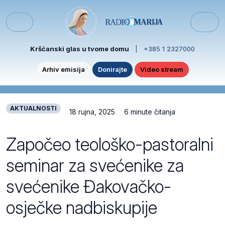
Skip to content
Skip to footer
Menu
Kršćanski glas u tvome domu
|
+385 1 2327000
Arhiv emisija
Donirajte
Video stream
AKTUALNOSTI
18 rujna, 2025
6 minute čitanja
Započeo teološko-pastoralni
seminar za svećenike za
svećenike Đakovačko-
osječke nadbiskupije