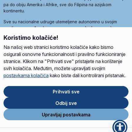
pa do obiju Amerika i Afrike, sve do Filipina na azijskom
kontinentu.
Sve su nacionalne udruge utemeljene autonomno u svojim
zemljama, a međusobna su povezane preko krovne udruge
pod nazivom Svjetska obitelj Radio Marije (World Family of
Koristimo kolačiće!
Radio Maria). Svjetsku obitelj utemeljilo je sedam članica, među
kojima je i hrvatska Udruga Radio Marija.
Na našoj web stranici koristimo kolačiće kako bismo
osigurali osnovne funkcionalnosti i pravilno funkcioniranje
stranice. Klikom na "Prihvati sve" pristajete na korištenje
svih kolačića. Međutim, možete upravljati svojim
O nama
Radio
Program
Volonteri
Prijatelji
Kontakt
Pravila privatnosti
postavkama kolačića
kako biste dali kontrolirani pristanak.
Kolačići
Uvjeti korištenja
Ova stranica je zaštićena Google reCAPTCHA sustavom
Prihvati sve
Odbij sve
App
Google
Store
Play
Upravljaj postavkama
Design and development
SIK
&
C-Tel