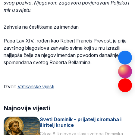
svog poziva. Njegovom zagovoru povjeravam Poljsku i
mir u svijetu.
Zahvala na čestitkama za imendan
Papa Lav XIV., rođen kao Robert Francis Prevost, je prije
završnog blagoslova zahvalio svima koji su mu izrazili
najljepše želje za njegov imendan povodom današnjeg
spomendana svetog Roberta Bellarmina.
Izvor:
Vatikanske vijesti
Najnovije vijesti
Sveti Dominik – prijatelj siromaha i
širitelj krunice
Crkva 8. kolovoza slavi svetoga Dominika