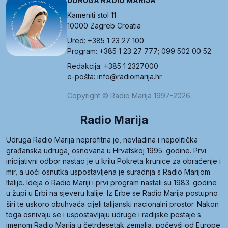
UDRUGA RADIO MARIJA
Kameniti stol 11
10000 Zagreb Croatia
Ured: +385 1 23 27 100
Program: +385 1 23 27 777; 099 502 00 52
Redakcija: +385 1 2327000
e-pošta: info@radiomarija.hr
Copyright © Radio Marija 1997-2026
Radio Marija
Udruga Radio Marija neprofitna je, nevladina i nepolitička
građanska udruga, osnovana u Hrvatskoj 1995. godine. Prvi
inicijativni odbor nastao je u krilu Pokreta krunice za obraćenje i
mir, a uoči osnutka uspostavljena je suradnja s Radio Marijom
Italije. Ideja o Radio Mariji i prvi program nastali su 1983. godine
u župi u Erbi na sjeveru Italije. Iz Erbe se Radio Marija postupno
širi te uskoro obuhvaća cijeli talijanski nacionalni prostor. Nakon
toga osnivaju se i uspostavljaju udruge i radijske postaje s
imenom Radio Marija u četrdesetak zemalja, počevši od Europe