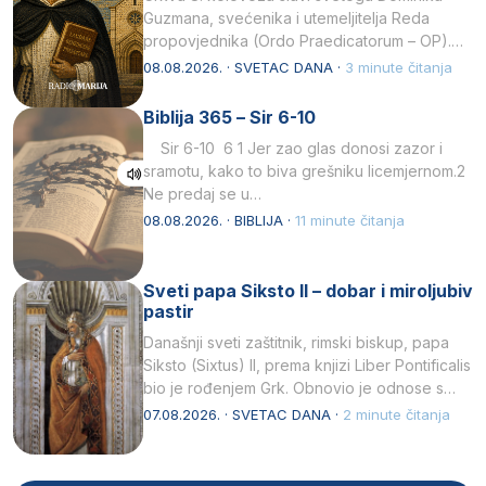
Guzmana, svećenika i utemeljitelja Reda
propovjednika (Ordo Praedicatorum – OP).
Svojim životom, dubokom ljubavlju prema
08.08.2026. · SVETAC DANA ·
3 minute čitanja
Kristu…
Biblija 365 – Sir 6-10
Sir 6-10 6 1 Jer zao glas donosi zazor i
sramotu, kako to biva grešniku licemjernom.2
Ne predaj se u…
08.08.2026. · BIBLIJA ·
11 minute čitanja
Sveti papa Siksto II – dobar i miroljubiv
pastir
Današnji sveti zaštitnik, rimski biskup, papa
Siksto (Sixtus) II, prema knjizi Liber Pontificalis
bio je rođenjem Grk. Obnovio je odnose s
afričkim…
07.08.2026. · SVETAC DANA ·
2 minute čitanja