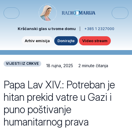
Skip to content
Skip to footer
Menu
Kršćanski glas u tvome domu
|
+385 1 2327000
Arhiv emisija
Donirajte
Video stream
VIJESTI IZ CRKVE
18 rujna, 2025
2 minute čitanja
Papa Lav XIV.: Potreban je
hitan prekid vatre u Gazi i
puno poštivanje
humanitarnog prava