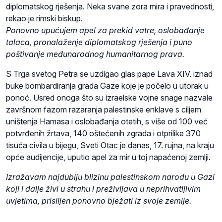
diplomatskog rješenja. Neka svane zora mira i pravednosti,
rekao je rimski biskup.
Ponovno upućujem apel za prekid vatre, oslobađanje
talaca, pronalaženje diplomatskog rješenja i puno
poštivanje međunarodnog humanitarnog prava.
S Trga svetog Petra se uzdigao glas pape Lava XIV. iznad
buke bombardiranja grada Gaze koje je počelo u utorak u
ponoć. Usred onoga što su izraelske vojne snage nazvale
završnom fazom razaranja palestinske enklave s ciljem
uništenja Hamasa i oslobađanja otetih, s više od 100 već
potvrđenih žrtava, 140 oštećenih zgrada i otprilike 370
tisuća civila u bijegu, Sveti Otac je danas, 17. rujna, na kraju
opće audijencije, uputio apel za mir u toj napaćenoj zemlji.
Izražavam najdublju blizinu palestinskom narodu u Gazi
koji i dalje živi u strahu i preživljava u neprihvatljivim
uvjetima, prisiljen ponovno bježati iz svoje zemlje.