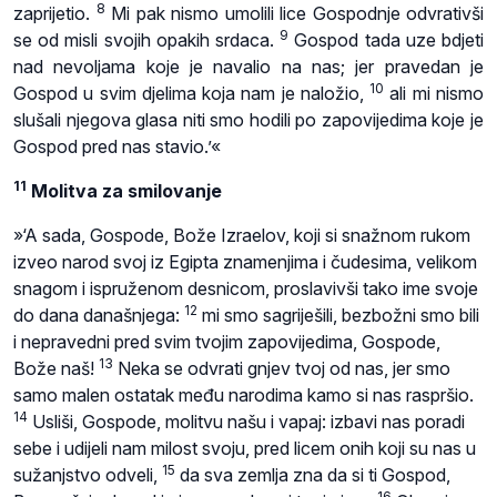
8
zaprijetio.
Mi pak nismo umolili lice Gospodnje odvrativši
9
se od misli svojih opakih srdaca.
Gospod tada uze bdjeti
nad nevoljama koje je navalio na nas; jer pravedan je
10
Gospod u svim djelima koja nam je naložio,
ali mi nismo
slušali njegova glasa niti smo hodili po zapovijedima koje je
Gospod pred nas stavio.’«
11
Molitva za smilovanje
»‘A sada, Gospode, Bože Izraelov, koji si snažnom rukom
izveo narod svoj iz Egipta znamenjima i čudesima, velikom
snagom i ispruženom desnicom, proslavivši tako ime svoje
12
do dana današnjega:
mi smo sagriješili, bezbožni smo bili
i nepravedni pred svim tvojim zapovijedima, Gospode,
13
Bože naš!
Neka se odvrati gnjev tvoj od nas, jer smo
samo malen ostatak među narodima kamo si nas raspršio.
14
Usliši, Gospode, molitvu našu i vapaj: izbavi nas poradi
sebe i udijeli nam milost svoju, pred licem onih koji su nas u
15
sužanjstvo odveli,
da sva zemlja zna da si ti Gospod,
16