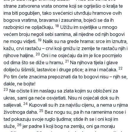
strane zatvorena vrata onome koji se ogriješio o kralja te
ima biti pogubljen, tako svećenici utvrđuju hramove ovih
bogova vratima, bravama i zasunima, bojeći se da ih
18
razbojnici ne opljačkaju.
Užižu im svjetiljke u mnogo
većem broju negoli sebi samima, ali nijedne od njih bogovi
19
ne mogu vidjeti.
Nalik su na grede hrama: srce im iznutra,
kažu, crvi rastaču – crvi koji gmižu iz zemlje te rastaču njih i
20
njihove haljine.
Oni i ne osjećaju da im je lice pocrnjelo
21
od dima što se diže u hramu.
Na njihova tijela i glave
22
dolijeću šišmiši, lastavice i druge ptice; a ima i mačaka.
Po tim ćete znacima prepoznati da to bogovi nisu – njih se,
dakle, ne bojte!
23
Ne očiste li im naslagu sa zlata kojim su obloženi za
ukras, sami ga neće osvjetlati. Nisu ni osjećali dok su ih
24
salijevali.
Kupovali su ih za najvišu cijenu, a nema u njima
25
životnoga daha.
Bez nogu su, pa ih na ramenima nose i
tad pokazuju svoje ruglo ljudima; stide ih se i oni koji im
26
služe,
jer padne li koji bog na zemlju, oni ga moraju