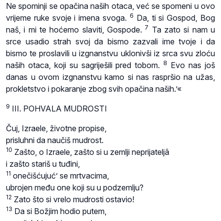
Ne spominji se opačina naših otaca, već se spomeni u ovo
6
vrijeme ruke svoje i imena svoga.
Da, ti si Gospod, Bog
7
naš, i mi te hoćemo slaviti, Gospode.
Ta zato si nam u
srce usadio strah svoj da bismo zazvali ime tvoje i da
bismo te proslavili u izgnanstvu uklonivši iz srca svu zloću
8
naših otaca, koji su sagriješili pred tobom.
Evo nas još
danas u ovom izgnanstvu kamo si nas raspršio na užas,
prokletstvo i pokaranje zbog svih opačina naših.’«
9
III. POHVALA MUDROSTI
Čuj, Izraele, životne propise,
prisluhni da naučiš mudrost.
10
Zašto, o Izraele, zašto si u zemlji neprijateljâ
i zašto stariš u tuđini,
11
onečišćujuć’ se mrtvacima,
ubrojen među one koji su u podzemlju?
12
Zato što si vrelo mudrosti ostavio!
13
Da si Božjim hodio putem,