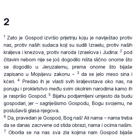
2
1
Zato je Gospod izvršio prijetnju koju je naviještao protiv
nas, protiv naših sudaca koji su sudili Izraelu, protiv naših
2
kraljeva i knezova, protiv naroda Izraelova i Judina:
pod
čitavim nebom nije se još dogodilo ništa slično onome što
se dogodilo u Jeruzalemu, prema onome što bijaše
3
zapisano u Mojsijevu zakonu –
da se jelo meso sina i
4
kćeri.
Predao ih je vlasti svih kraljevstava oko nas, na
porugu i prokletstvo među svim okolnim narodima kamo ih
5
je raspršio Gospod.
Bijahu podjarmljeni umjesto da budu
gospodari, jer – sagriješismo Gospodu, Bogu svojemu, ne
poslušavši glasa njegova.
6
Da, pravedan je Gospod, Bog naš! Ali nama – nama treba
da se danas zacrvene od stida obrazi, nama i ocima našim.
7
Oborila se na nas sva zla kojima nam Gospod bijaše