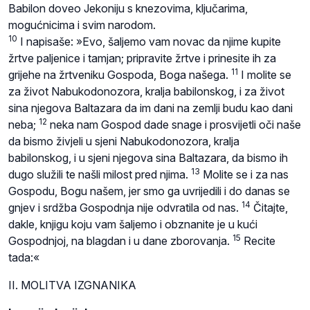
Babilon doveo Jekoniju s knezovima, ključarima,
mogućnicima i svim narodom.
10
I napisaše: »Evo, šaljemo vam novac da njime kupite
žrtve paljenice i tamjan; pripravite žrtve i prinesite ih za
11
grijehe na žrtveniku Gospoda, Boga našega.
I molite se
za život Nabukodonozora, kralja babilonskog, i za život
sina njegova Baltazara da im dani na zemlji budu kao dani
12
neba;
neka nam Gospod dade snage i prosvijetli oči naše
da bismo živjeli u sjeni Nabukodonozora, kralja
babilonskog, i u sjeni njegova sina Baltazara, da bismo ih
13
dugo služili te našli milost pred njima.
Molite se i za nas
Gospodu, Bogu našem, jer smo ga uvrijedili i do danas se
14
gnjev i srdžba Gospodnja nije odvratila od nas.
Čitajte,
dakle, knjigu koju vam šaljemo i obznanite je u kući
15
Gospodnjoj, na blagdan i u dane zborovanja.
Recite
tada:«
II. MOLITVA IZGNANIKA