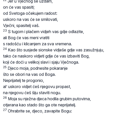
Jer u Vječnog se uzdam,
on će vas spasiti;
od Svetoga očekujem radost:
uskoro na vas će se smilovati,
Vječni, spasitelj vaš.
23
S tugom i plačem vidjeh vas gdje odlazite,
ali Bog će vas meni vratiti
s radošću i klicanjem za sva vremena.
24
Kao što susjede sionske vidješe gdje vas zasužnjuju,
tako će naskoro vidjeti gdje će vas izbaviti Bog,
koji će doći u velikoj slavi i sjaju Vječnoga.
25
Djeco moja, podnesite pokaranje
što se obori na vas od Boga.
Neprijatelj te progonio,
al’ uskoro vidjet ćeš njegovu propast,
na njegovu ćeš šiju staviti nogu.
26
Moja su nježna djeca hodila grubim putovima,
otjerana kao stado što ga ote neprijatelj.
27
Ohrabrite se, djeco, zavapite Bogu: