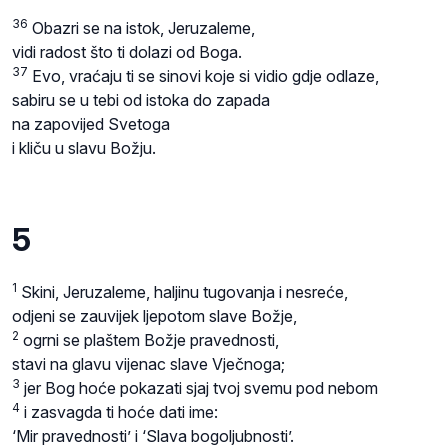
36
Obazri se na istok, Jeruzaleme,
vidi radost što ti dolazi od Boga.
37
Evo, vraćaju ti se sinovi koje si vidio gdje odlaze,
sabiru se u tebi od istoka do zapada
na zapovijed Svetoga
i kliču u slavu Božju.
5
1
Skini, Jeruzaleme, haljinu tugovanja i nesreće,
odjeni se zauvijek ljepotom slave Božje,
2
ogrni se plaštem Božje pravednosti,
stavi na glavu vijenac slave Vječnoga;
3
jer Bog hoće pokazati sjaj tvoj svemu pod nebom
4
i zasvagda ti hoće dati ime:
‘Mir pravednosti’ i ‘Slava bogoljubnosti’.