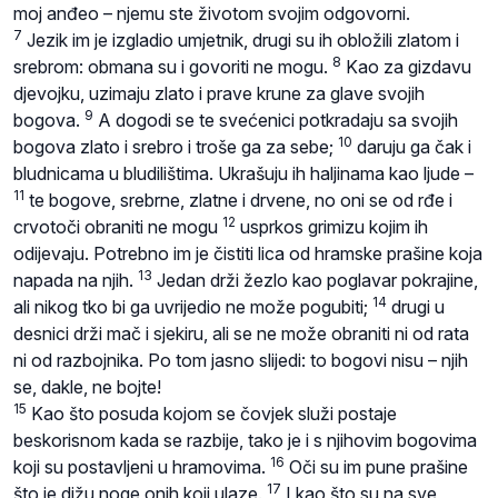
moj anđeo – njemu ste životom svojim odgovorni.
7
Jezik im je izgladio umjetnik, drugi su ih obložili zlatom i
8
srebrom: obmana su i govoriti ne mogu.
Kao za gizdavu
djevojku, uzimaju zlato i prave krune za glave svojih
9
bogova.
A dogodi se te svećenici potkradaju sa svojih
10
bogova zlato i srebro i troše ga za sebe;
daruju ga čak i
bludnicama u bludilištima. Ukrašuju ih haljinama kao ljude –
11
te bogove, srebrne, zlatne i drvene, no oni se od rđe i
12
crvotoči obraniti ne mogu
usprkos grimizu kojim ih
odijevaju. Potrebno im je čistiti lica od hramske prašine koja
13
napada na njih.
Jedan drži žezlo kao poglavar pokrajine,
14
ali nikog tko bi ga uvrijedio ne može pogubiti;
drugi u
desnici drži mač i sjekiru, ali se ne može obraniti ni od rata
ni od razbojnika. Po tom jasno slijedi: to bogovi nisu – njih
se, dakle, ne bojte!
15
Kao što posuda kojom se čovjek služi postaje
beskorisnom kada se razbije, tako je i s njihovim bogovima
16
koji su postavljeni u hramovima.
Oči su im pune prašine
17
što je dižu noge onih koji ulaze.
I kao što su na sve