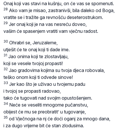
Onaj koji vas stavi na kušnju, on će vas se spomenuti.
28
Ako vam je misao, zastranivši, bila daleko od Boga,
vratite se i tražite ga revnošću deseterostrukom.
29
Jer onaj koji je na vas nesreću doveo,
vašim će spasenjem vratiti vam vječnu radost.
30
Ohrabri se, Jeruzaleme,
utješit će te onaj koji ti dade ime.
31
Jao onima koji te zlostavljaju,
koji se vesele tvojoj propasti!
32
Jao gradovima kojima su tvoja djeca robovala,
teško onom koji ti odvede sinove!
33
Jer kao što je uživao u tvojemu padu
i tvojoj se propasti radovao,
tako će tugovati nad svojim opustošenjem.
34
Neće se veseliti mnogome pučanstvu,
obijest će mu se preobratit’ u tugovanje,
35
od Vječnoga na nj će doći oganj za mnogo dana,
i za dugo vrijeme bit će stan zlodusima.