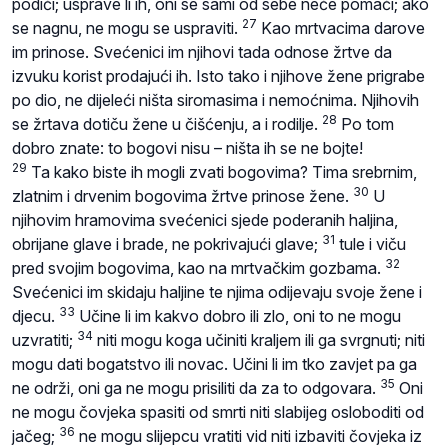
podići; usprave li ih, oni se sami od sebe neće pomaći; ako
27
se nagnu, ne mogu se uspraviti.
Kao mrtvacima darove
im prinose. Svećenici im njihovi tada odnose žrtve da
izvuku korist prodajući ih. Isto tako i njihove žene prigrabe
po dio, ne dijeleći ništa siromasima i nemoćnima. Njihovih
28
se žrtava dotiču žene u čišćenju, a i rodilje.
Po tom
dobro znate: to bogovi nisu – ništa ih se ne bojte!
29
Ta kako biste ih mogli zvati bogovima? Tima srebrnim,
30
zlatnim i drvenim bogovima žrtve prinose žene.
U
njihovim hramovima svećenici sjede poderanih haljina,
31
obrijane glave i brade, ne pokrivajući glave;
tule i viču
32
pred svojim bogovima, kao na mrtvačkim gozbama.
Svećenici im skidaju haljine te njima odijevaju svoje žene i
33
djecu.
Učine li im kakvo dobro ili zlo, oni to ne mogu
34
uzvratiti;
niti mogu koga učiniti kraljem ili ga svrgnuti; niti
mogu dati bogatstvo ili novac. Učini li im tko zavjet pa ga
35
ne održi, oni ga ne mogu prisiliti da za to odgovara.
Oni
ne mogu čovjeka spasiti od smrti niti slabijeg osloboditi od
36
jačeg;
ne mogu slijepcu vratiti vid niti izbaviti čovjeka iz