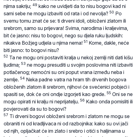
49
njima sakriju;
kako ne uvidjeti da to nisu bogovi kad ni
50
sami sebe ne mogu izbaviti od rata i od nevolja?
Po
svemu tomu znat će se: ti drveni idoli, obloženi zlatom ili
srebrom, samo su prijevara! Svima, narodima i kraljevima,
bit će jasno: nisu to bogovi, nego su djela ruku ljudskih:
51
nikakva Božjeg udjela u njima nema!
Kome, dakle, neće
biti jasno: to bogovi nisu?
52
Ta ne mogu oni postaviti kralja u nekoj zemlji niti dati kišu
53
ljudima;
ne mogu presuditi u svojim poslovima niti izbaviti
potlačenog; nemoćni su oni poput vrana između neba i
54
zemlje.
Neka padne vatra na hram tih drvenih bogova
obloženih zlatom ili srebrom, njihovi će svećenici pobjeći i
55
spasiti se, dok će oni ondje izgorjeti kao grede.
Oni se ne
56
mogu opirati ni kralju ni neprijatelju.
Kako onda pomisliti ili
povjerovati da su to bogovi?
57
Ti drveni bogovi obloženi srebrom i zlatom ne mogu se
obraniti ni od kradljivaca ni od razbojnika: kako su ovi jači
od njih, opljačkat će im zlato i srebro i otići s haljinama u