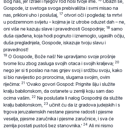
Bog naš, jer Izrael i njegov rod nosi tvoje ime.
Obazri se,
Gospode, iz svetoga svoga prebivališta i svrni misao na
17
nas, prikloni uho i poslušaj,
otvori oči i pogledaj: ta mrtvi
u podzemnom svijetu – kojima je iz utrobe oduzet dah – ne,
18
oni više ne kazuju slave i pravednosti Gospodnje;
samo
duša ojađena, koja hodi pognuto i iznemoglo, ugaslih očiju,
duša pregladnjela, Gospode, iskazuje tvoju slavu i
pravednost!
19
O Gospode, Bože naš! Ne upravljamo svoje prošnje
20
tvome licu zbog zasluga svojih otaca i svojih kraljeva;
nego jer si ti poslao na nas gnjev svoj i srdžbu svoju, kako
si bio navijestio po prorocima, slugama svojim, ovim
21
riječima:
‘Ovako govori Gospod: Prignite šiju i služite
kralju babilonskom, da ostanete u zemlji koju sam dao
22
ocima vašim.
Ne poslušate li nalog Gospodnji da služite
23
kralju babilonskom,
učinit ću da iz gradova judejskih i s
trgova jeruzalemskih nestane pjesme radosti i pjesme
veselja, pjesme zaručnika i pjesme zaručnice, i sva će
24
zemlja postati pustoš bez stanovnika.’
Ali mi nismo