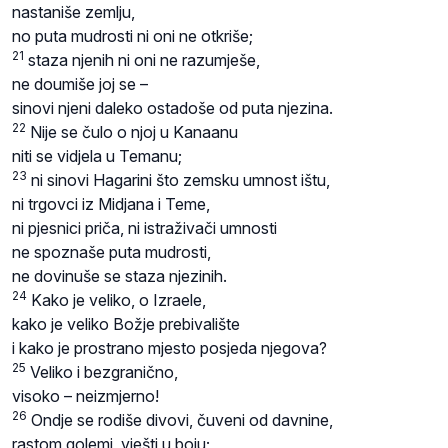
nastaniše zemlju,
no puta mudrosti ni oni ne otkriše;
21
staza njenih ni oni ne razumješe,
ne doumiše joj se –
sinovi njeni daleko ostadoše od puta njezina.
22
Nije se čulo o njoj u Kanaanu
niti se vidjela u Temanu;
23
ni sinovi Hagarini što zemsku umnost ištu,
ni trgovci iz Midjana i Teme,
ni pjesnici priča, ni istraživači umnosti
ne spoznaše puta mudrosti,
ne dovinuše se staza njezinih.
24
Kako je veliko, o Izraele,
kako je veliko Božje prebivalište
i kako je prostrano mjesto posjeda njegova?
25
Veliko i bezgranično,
visoko – neizmjerno!
26
Ondje se rodiše divovi, čuveni od davnine,
rastom golemi, vješti u boju;