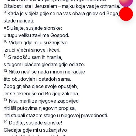
Ožalostili ste i Jeruzalem – majku koja vas je othranila.
9
Kada je vidjela gdje se na vas obara gnjev od Boga,
stade naricati:
»Slušajte, susjede sionske:
u tugu veliku zavi me Gospod.
10
Vidjeh gdje mi u sužanjstvo
izruči Vječni sinove i kćeri.
11
S radošću sam ih hranila,
s tugom i plačem gledam gdje odlaze.
12
Nitko nek’ se nada mnom ne raduje
što obudovjeh i ostadoh sama.
Zbog grijeha djece svoje opustjeh,
jer se okrenuše od Božjeg zakona.
13
Nisu marili za njegove zapovijedi
niti išli putovima njegovih propisa,
niti stupali stazom stege u njegovoj pravednosti.
14
Dođite, susjede sionske!
Gledajte gdje mi u sužanjstvo