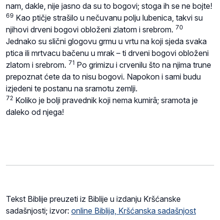
nam, dakle, nije jasno da su to bogovi; stoga ih se ne bojte!
69
Kao ptičje strašilo u nečuvanu polju lubenica, takvi su
70
njihovi drveni bogovi obloženi zlatom i srebrom.
Jednako su slični glogovu grmu u vrtu na koji sjeda svaka
ptica ili mrtvacu bačenu u mrak – ti drveni bogovi obloženi
71
zlatom i srebrom.
Po grimizu i crvenilu što na njima trune
prepoznat ćete da to nisu bogovi. Napokon i sami budu
izjedeni te postanu na sramotu zemlji.
72
Koliko je bolji pravednik koji nema kumirâ; sramota je
daleko od njega!
Tekst Biblije preuzeti iz Biblije u izdanju Kršćanske
sadašnjosti; izvor:
online Biblija, Kršćanska sadašnjost