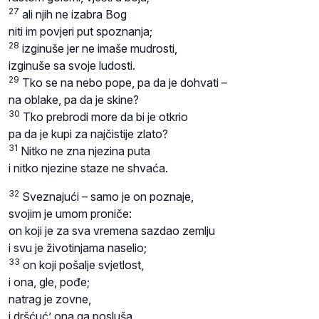
27
ali njih ne izabra Bog
niti im povjeri put spoznanja;
28
izginuše jer ne imaše mudrosti,
izginuše sa svoje ludosti.
29
Tko se na nebo pope, pa da je dohvati –
na oblake, pa da je skine?
30
Tko prebrodi more da bi je otkrio
pa da je kupi za najčistije zlato?
31
Nitko ne zna njezina puta
i nitko njezine staze ne shvaća.
32
Sveznajući – samo je on poznaje,
svojim je umom proniče:
on koji je za sva vremena sazdao zemlju
i svu je životinjama naselio;
33
on koji pošalje svjetlost,
i ona, gle, pođe;
natrag je zovne,
i dršćuć’ ona ga posluša.