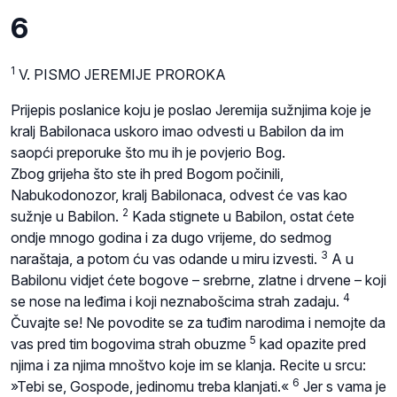
6
1
V. PISMO JEREMIJE PROROKA
Prijepis poslanice koju je poslao Jeremija sužnjima koje je
kralj Babilonaca uskoro imao odvesti u Babilon da im
saopći preporuke što mu ih je povjerio Bog.
Zbog grijeha što ste ih pred Bogom počinili,
Nabukodonozor, kralj Babilonaca, odvest će vas kao
2
sužnje u Babilon.
Kada stignete u Babilon, ostat ćete
ondje mnogo godina i za dugo vrijeme, do sedmog
3
naraštaja, a potom ću vas odande u miru izvesti.
A u
Babilonu vidjet ćete bogove – srebrne, zlatne i drvene – koji
4
se nose na leđima i koji neznabošcima strah zadaju.
Čuvajte se! Ne povodite se za tuđim narodima i nemojte da
5
vas pred tim bogovima strah obuzme
kad opazite pred
njima i za njima mnoštvo koje im se klanja. Recite u srcu:
6
»Tebi se, Gospode, jedinomu treba klanjati.«
Jer s vama je