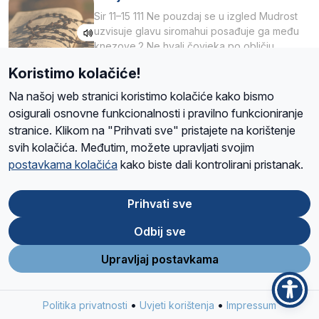
Sir 11–15 111 Ne pouzdaj se u izgled Mudrost
uzvisuje glavu siromahui posađuje ga među
knezove.2 Ne hvali čovjeka po obličju
njegovui…
09.08.2026. · BIBLIJA ·
11 minute čitanja
Koristimo kolačiće!
Na našoj web stranici koristimo kolačiće kako bismo
Sveti Dominik – prijatelj siromaha i
osigurali osnovne funkcionalnosti i pravilno funkcioniranje
širitelj krunice
stranice. Klikom na "Prihvati sve" pristajete na korištenje
Crkva 8. kolovoza slavi svetoga Dominika
svih kolačića. Međutim, možete upravljati svojim
Guzmana, svećenika i utemeljitelja Reda
postavkama kolačića
kako biste dali kontrolirani pristanak.
propovjednika (Ordo Praedicatorum – OP).
Svojim životom, dubokom ljubavlju prema
08.08.2026. · SVETAC DANA ·
3 minute čitanja
Prihvati sve
Kristu…
Odbij sve
Program Radio Marija
Upravljaj postavkama
09:15
Glazba
•
•
Politika privatnosti
Uvjeti korištenja
Impressum
09:30
Proničeš me svega i poznaješ (R)