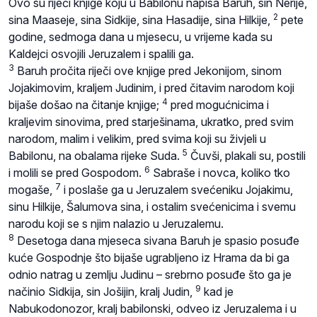
Ovo su riječi knjige koju u Babilonu napisa Baruh, sin Nerije,
2
sina Maaseje, sina Sidkije, sina Hasadije, sina Hilkije,
pete
godine, sedmoga dana u mjesecu, u vrijeme kada su
Kaldejci osvojili Jeruzalem i spalili ga.
3
Baruh pročita riječi ove knjige pred Jekonijom, sinom
Jojakimovim, kraljem Judinim, i pred čitavim narodom koji
4
bijaše došao na čitanje knjige;
pred mogućnicima i
kraljevim sinovima, pred starješinama, ukratko, pred svim
narodom, malim i velikim, pred svima koji su živjeli u
5
Babilonu, na obalama rijeke Suda.
Čuvši, plakali su, postili
6
i molili se pred Gospodom.
Sabraše i novca, koliko tko
7
mogaše,
i poslaše ga u Jeruzalem svećeniku Jojakimu,
sinu Hilkije, Šalumova sina, i ostalim svećenicima i svemu
narodu koji se s njim nalazio u Jeruzalemu.
8
Desetoga dana mjeseca sivana Baruh je spasio posuđe
kuće Gospodnje što bijaše ugrabljeno iz Hrama da bi ga
odnio natrag u zemlju Judinu – srebrno posuđe što ga je
9
načinio Sidkija, sin Jošijin, kralj Judin,
kad je
Nabukodonozor, kralj babilonski, odveo iz Jeruzalema i u