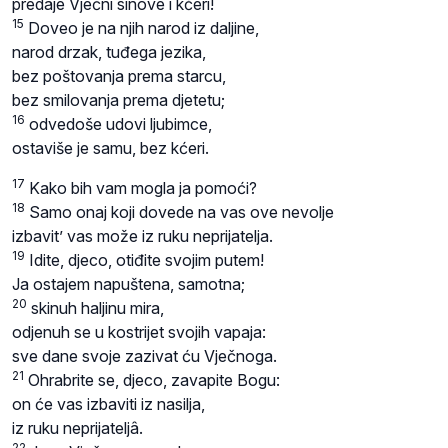
predaje Vječni sinove i kćeri!
15
Doveo je na njih narod iz daljine,
narod drzak, tuđega jezika,
bez poštovanja prema starcu,
bez smilovanja prema djetetu;
16
odvedoše udovi ljubimce,
ostaviše je samu, bez kćeri.
17
Kako bih vam mogla ja pomoći?
18
Samo onaj koji dovede na vas ove nevolje
izbavit’ vas može iz ruku neprijatelja.
19
Idite, djeco, otiđite svojim putem!
Ja ostajem napuštena, samotna;
20
skinuh haljinu mira,
odjenuh se u kostrijet svojih vapaja:
sve dane svoje zazivat ću Vječnoga.
21
Ohrabrite se, djeco, zavapite Bogu:
on će vas izbaviti iz nasilja,
iz ruku neprijateljâ.
22