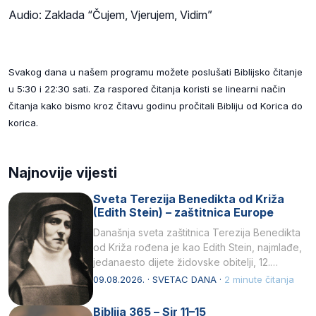
Audio: Zaklada “Čujem, Vjerujem, Vidim”
Svakog dana u našem programu možete poslušati Biblijsko čitanje
u 5:30 i 22:30 sati. Za raspored čitanja koristi se linearni način
čitanja kako bismo kroz čitavu godinu pročitali Bibliju od Korica do
korica.
Najnovije vijesti
Sveta Terezija Benedikta od Križa
(Edith Stein) – zaštitnica Europe
Današnja sveta zaštitnica Terezija Benedikta
od Križa rođena je kao Edith Stein, najmlađe,
jedanaesto dijete židovske obitelji, 12.
listopada 1891, u Wrocławu…
09.08.2026. · SVETAC DANA ·
2 minute čitanja
Biblija 365 – Sir 11–15