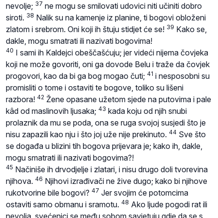
37
nevolje;
ne mogu se smilovati udovici niti učiniti dobro
38
siroti.
Nalik su na kamenje iz planine, ti bogovi obloženi
39
zlatom i srebrom. Oni koji ih štuju stidjet će se!
Kako se,
dakle, mogu smatrati ili nazivati bogovima!
40
I sami ih Kaldejci obeščašćuju; jer videći nijema čovjeka
koji ne može govoriti, oni ga dovode Belu i traže da čovjek
41
progovori, kao da bi ga bog mogao čuti;
i nesposobni su
promisliti o tome i ostaviti te bogove, toliko su lišeni
42
razbora!
Žene opasane užetom sjede na putovima i pale
43
kâd od maslinovih ljusaka;
kada koju od njih snubi
prolaznik da mu se poda, ona se ruga svojoj susjedi što je
44
nisu zapazili kao nju i što joj uže nije prekinuto.
Sve što
se događa u blizini tih bogova prijevara je; kako ih, dakle,
mogu smatrati ili nazivati bogovima?!
45
Načiniše ih drvodjelje i zlatari, i nisu drugo doli tvorevina
46
njihova.
Njihovi izrađivači ne žive dugo; kako bi njihove
47
rukotvorine bile bogovi?
Jer svojim će potomcima
48
ostaviti samo obmanu i sramotu.
Ako ljude pogodi rat ili
nevolja, svećenici se među sobom savjetuju gdje da se s