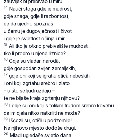
zauvijek bi prebivao u miru.
14
Nauči stoga gdje je mudrost,
gdje snaga, gdje li razboritost,
pa da ujedno spoznaš
u čemu je dugovječnost i život
i gdje je svjetlost očinja i mir.
15
Ali tko je otkrio prebivalište mudrosti,
tko li prodro u njene riznice?
16
Gdje su vladari narodâ,
gdje gospodari zvijeri zemaljskih,
17
gdje oni koji se igrahu pticâ nebeskih
i oni koji zgrtahu srebro i zlato
– u što se ljudi uzdaju –
te ne bijaše kraja zgrtanju njihovu?
18
I gdje su oni koji s tolikim trudom srebro kovahu
da im djela nitko natkriliti ne može?
19
Iščezli su, otišli u podzemlje!
Na njihovo mjesto dođoše drugi.
20
Mlađi ugledaše svjetlo dana,