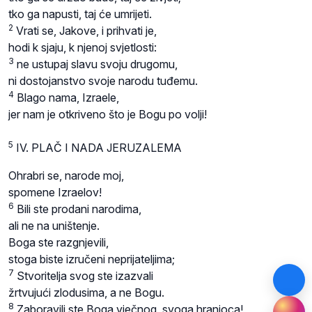
tko ga napusti, taj će umrijeti.
2
Vrati se, Jakove, i prihvati je,
hodi k sjaju, k njenoj svjetlosti:
3
ne ustupaj slavu svoju drugomu,
ni dostojanstvo svoje narodu tuđemu.
4
Blago nama, Izraele,
jer nam je otkriveno što je Bogu po volji!
5
IV. PLAČ I NADA JERUZALEMA
Ohrabri se, narode moj,
spomene Izraelov!
6
Bili ste prodani narodima,
ali ne na uništenje.
Boga ste razgnjevili,
stoga biste izručeni neprijateljima;
7
Stvoritelja svog ste izazvali
žrtvujući zlodusima, a ne Bogu.
8
Zaboravili ste Boga vječnog, svoga hranioca!