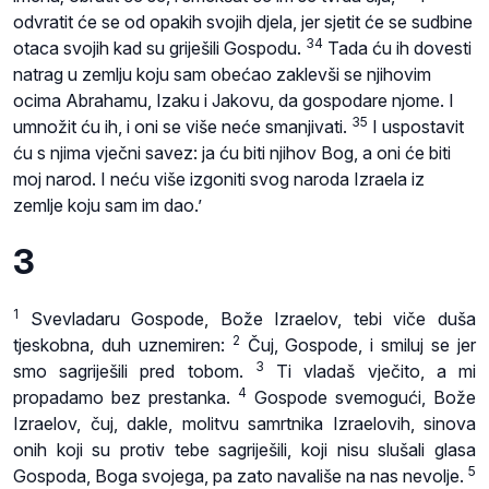
odvratit će se od opakih svojih djela, jer sjetit će se sudbine
34
otaca svojih kad su griješili Gospodu.
Tada ću ih dovesti
natrag u zemlju koju sam obećao zaklevši se njihovim
ocima Abrahamu, Izaku i Jakovu, da gospodare njome. I
35
umnožit ću ih, i oni se više neće smanjivati.
I uspostavit
ću s njima vječni savez: ja ću biti njihov Bog, a oni će biti
moj narod. I neću više izgoniti svog naroda Izraela iz
zemlje koju sam im dao.’
3
1
Svevladaru Gospode, Bože Izraelov, tebi viče duša
2
tjeskobna, duh uznemiren:
Čuj, Gospode, i smiluj se jer
3
smo sagriješili pred tobom.
Ti vladaš vječito, a mi
4
propadamo bez prestanka.
Gospode svemogući, Bože
Izraelov, čuj, dakle, molitvu samrtnika Izraelovih, sinova
onih koji su protiv tebe sagriješili, koji nisu slušali glasa
5
Gospoda, Boga svojega, pa zato navališe na nas nevolje.