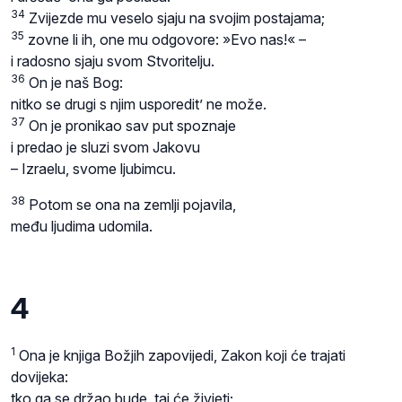
34
Zvijezde mu veselo sjaju na svojim postajama;
35
zovne li ih, one mu odgovore: »Evo nas!« –
i radosno sjaju svom Stvoritelju.
36
On je naš Bog:
nitko se drugi s njim usporedit’ ne može.
37
On je pronikao sav put spoznaje
i predao je sluzi svom Jakovu
– Izraelu, svome ljubimcu.
38
Potom se ona na zemlji pojavila,
među ljudima udomila.
4
1
Ona je knjiga Božjih zapovijedi, Zakon koji će trajati
dovijeka:
tko ga se držao bude, taj će živjeti;