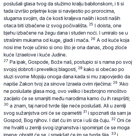
poslušali glasa tvog da služimo kralju babilonskom, i ti si
tada izvršio prijetnje koje si navijestio po prorocima,
slugama svojim, da će kosti kraljeva naših i kosti naših
25
otaca biti izbačene iz svog počivališta.
I doista, one
bjehu izbačene na žegu dana i studen noći. I umiralo se u
26
strašnim mukama od kuge, gladi i mača.
A od kuće koja
nosi ime tvoje učinio si ono što je ona danas, zbog zloće
kuće Izraelove i kuće Judine.
27
Pa ipak, Gospode, Bože naš, postupio si s nama po svoj
28
svojoj dobroti i prevelikoj blagosti,
kako si obećao po
sluzi svome Mojsiju onoga dana kada si mu zapovjedio da
29
napiše Zakon tvoj za sinove Izraela ovim riječima:
‘Ako
ne poslušate glasa mog, ovo veliko i bezbrojno mnoštvo
zacijelo će se smanjiti među narodima kamo ću ih raspršiti;
30
a znam, taj narod tvrde šije neće poslušati. Ali u zemlji
31
svog sužanjstva oni će se opametiti
i spoznati da sam ja
32
Gospod, Bog njihov. I dat ću im srce i uši da čuju.
Oni će
me hvaliti u zemlji svog izgnanstva i spominjat će se moga
33
imena; obratit će se, i smekšat će im se tvrda šija,
i