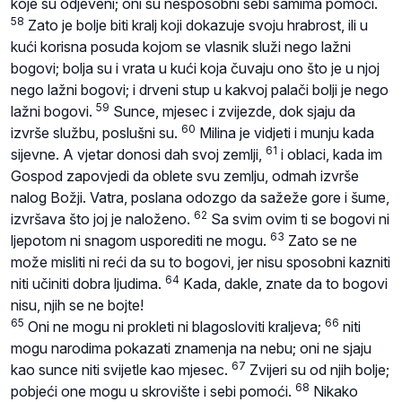
koje su odjeveni; oni su nesposobni sebi samima pomoći.
58
Zato je bolje biti kralj koji dokazuje svoju hrabrost, ili u
kući korisna posuda kojom se vlasnik služi nego lažni
bogovi; bolja su i vrata u kući koja čuvaju ono što je u njoj
nego lažni bogovi; i drveni stup u kakvoj palači bolji je nego
59
lažni bogovi.
Sunce, mjesec i zvijezde, dok sjaju da
60
izvrše službu, poslušni su.
Milina je vidjeti i munju kada
61
sijevne. A vjetar donosi dah svoj zemlji,
i oblaci, kada im
Gospod zapovjedi da oblete svu zemlju, odmah izvrše
nalog Božji. Vatra, poslana odozgo da sažeže gore i šume,
62
izvršava što joj je naloženo.
Sa svim ovim ti se bogovi ni
63
ljepotom ni snagom usporediti ne mogu.
Zato se ne
može misliti ni reći da su to bogovi, jer nisu sposobni kazniti
64
niti učiniti dobra ljudima.
Kada, dakle, znate da to bogovi
nisu, njih se ne bojte!
65
66
Oni ne mogu ni prokleti ni blagosloviti kraljeva;
niti
mogu narodima pokazati znamenja na nebu; oni ne sjaju
67
kao sunce niti svijetle kao mjesec.
Zvijeri su od njih bolje;
68
pobjeći one mogu u skrovište i sebi pomoći.
Nikako