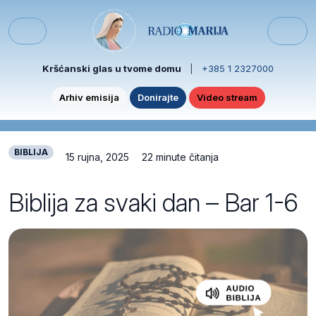
Skip to content
Skip to footer
Menu
Kršćanski glas u tvome domu
|
+385 1 2327000
Arhiv emisija
Donirajte
Video stream
BIBLIJA
15 rujna, 2025
22 minute čitanja
Biblija za svaki dan – Bar 1-6