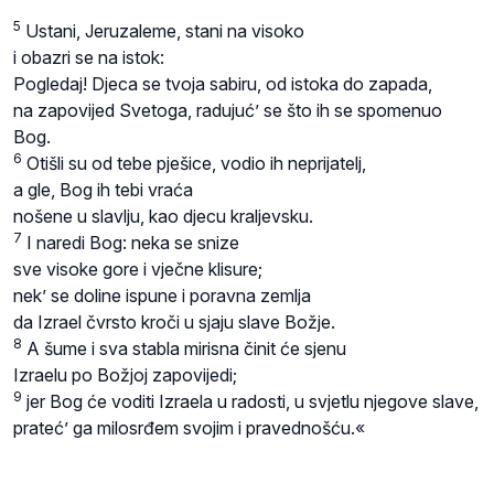
5
Ustani, Jeruzaleme, stani na visoko
i obazri se na istok:
Pogledaj! Djeca se tvoja sabiru, od istoka do zapada,
na zapovijed Svetoga, radujuć’ se što ih se spomenuo
Bog.
6
Otišli su od tebe pješice, vodio ih neprijatelj,
a gle, Bog ih tebi vraća
nošene u slavlju, kao djecu kraljevsku.
7
I naredi Bog: neka se snize
sve visoke gore i vječne klisure;
nek’ se doline ispune i poravna zemlja
da Izrael čvrsto kroči u sjaju slave Božje.
8
A šume i sva stabla mirisna činit će sjenu
Izraelu po Božjoj zapovijedi;
9
jer Bog će voditi Izraela u radosti, u svjetlu njegove slave,
prateć’ ga milosrđem svojim i pravednošću.«