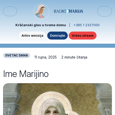
Skip to content
Skip to footer
Menu
Kršćanski glas u tvome domu
|
+385 1 2327000
Arhiv emisija
Donirajte
Video stream
SVETAC DANA
11 rujna, 2025
2 minute čitanja
Ime Marijino