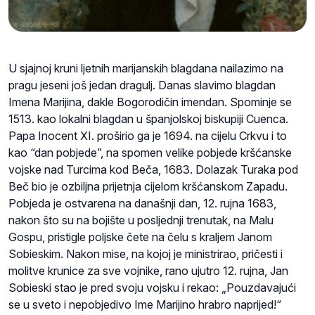
U sjajnoj kruni ljetnih marijanskih blagdana nailazimo na
pragu jeseni još jedan dragulj. Danas slavimo blagdan
Imena Marijina, dakle Bogorodičin imendan. Spominje se
1513. kao lokalni blagdan u španjolskoj biskupiji Cuenca.
Papa Inocent XI. proširio ga je 1694. na cijelu Crkvu i to
kao “dan pobjede”, na spomen velike pobjede kršćanske
vojske nad Turcima kod Beča, 1683. Dolazak Turaka pod
Beč bio je ozbiljna prijetnja cijelom kršćanskom Zapadu.
Pobjeda je ostvarena na današnji dan, 12. rujna 1683,
nakon što su na bojište u posljednji trenutak, na Malu
Gospu, pristigle poljske čete na čelu s kraljem Janom
Sobieskim. Nakon mise, na kojoj je ministrirao, pričesti i
molitve krunice za sve vojnike, rano ujutro 12. rujna, Jan
Sobieski stao je pred svoju vojsku i rekao: „Pouzdavajući
se u sveto i nepobjedivo Ime Marijino hrabro naprijed!“