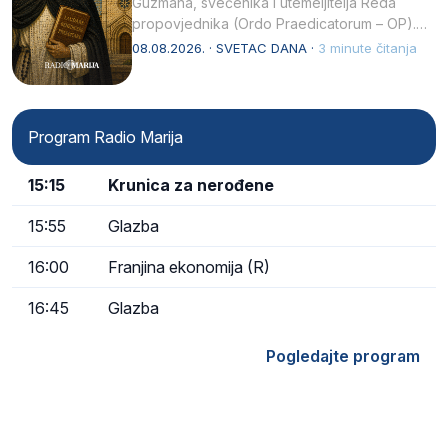
Guzmana, svećenika i utemeljitelja Reda
propovjednika (Ordo Praedicatorum – OP).
Svojim životom, dubokom ljubavlju prema
08.08.2026. · SVETAC DANA ·
3 minute čitanja
Kristu…
Program Radio Marija
15:15
Krunica za nerođene
15:55
Glazba
16:00
Franjina ekonomija (R)
16:45
Glazba
Pogledajte program