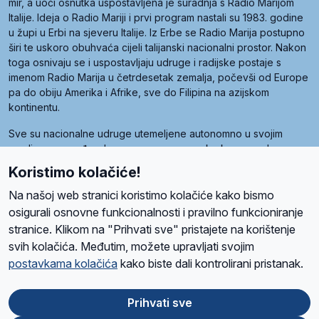
mir, a uoči osnutka uspostavljena je suradnja s Radio Marijom
Italije. Ideja o Radio Mariji i prvi program nastali su 1983. godine
u župi u Erbi na sjeveru Italije. Iz Erbe se Radio Marija postupno
širi te uskoro obuhvaća cijeli talijanski nacionalni prostor. Nakon
toga osnivaju se i uspostavljaju udruge i radijske postaje s
imenom Radio Marija u četrdesetak zemalja, počevši od Europe
pa do obiju Amerika i Afrike, sve do Filipina na azijskom
kontinentu.
Sve su nacionalne udruge utemeljene autonomno u svojim
zemljama, a međusobna su povezane preko krovne udruge
pod nazivom Svjetska obitelj Radio Marije (World Family of
Koristimo kolačiće!
Radio Maria). Svjetsku obitelj utemeljilo je sedam članica, među
kojima je i hrvatska Udruga Radio Marija.
Na našoj web stranici koristimo kolačiće kako bismo
osigurali osnovne funkcionalnosti i pravilno funkcioniranje
stranice. Klikom na "Prihvati sve" pristajete na korištenje
svih kolačića. Međutim, možete upravljati svojim
O nama
Radio
Program
Volonteri
Prijatelji
Kontakt
Pravila privatnosti
postavkama kolačića
kako biste dali kontrolirani pristanak.
Kolačići
Uvjeti korištenja
Ova stranica je zaštićena Google reCAPTCHA sustavom
Prihvati sve