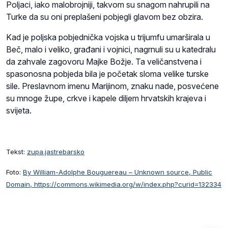
Poljaci, iako malobrojniji, takvom su snagom nahrupili na
Turke da su oni preplašeni pobjegli glavom bez obzira.
Kad je poljska pobjednička vojska u trijumfu umarširala u
Beč, malo i veliko, građani i vojnici, nagrnuli su u katedralu
da zahvale zagovoru Majke Božje. Ta veličanstvena i
spasonosna pobjeda bila je početak sloma velike turske
sile. Preslavnom imenu Marijinom, znaku nade, posvećene
su mnoge župe, crkve i kapele diljem hrvatskih krajeva i
svijeta.
Tekst:
zupa.jastrebarsko
Foto:
By William-Adolphe Bouguereau – Unknown source, Public
Domain, https://commons.wikimedia.org/w/index.php?curid=132334