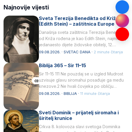
Najnovije vijesti
Sveta Terezija Benedikta od Križa
(Edith Stein) – zaštitnica Europe
Današnja sveta zaštitnica Terezija Benedikta
od Križa rođena je kao Edith Stein, najmlađe,
jedanaesto dijete židovske obitelji, 12.
listopada 1891, u Wrocławu…
09.08.2026. · SVETAC DANA ·
2 minute čitanja
Biblija 365 – Sir 11–15
Sir 11–15 111 Ne pouzdaj se u izgled Mudrost
uzvisuje glavu siromahui posađuje ga među
knezove.2 Ne hvali čovjeka po obličju
njegovui…
09.08.2026. · BIBLIJA ·
11 minute čitanja
Sveti Dominik – prijatelj siromaha i
širitelj krunice
Crkva 8. kolovoza slavi svetoga Dominika