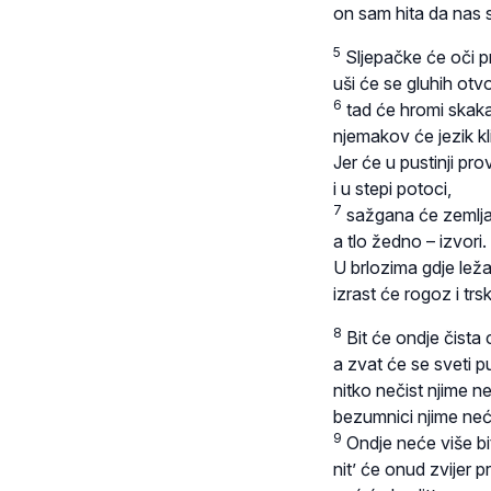
on sam hita da nas 
5
Sljepačke će oči pr
uši će se gluhih otvor
6
tad će hromi skakat
njemakov će jezik kli
Jer će u pustinji pro
i u stepi potoci,
7
sažgana će zemlja 
a tlo žedno – izvori.
U brlozima gdje leža
izrast će rogoz i trs
8
Bit će ondje čista 
a zvat će se sveti pu
nitko nečist njime n
bezumnici njime neće
9
Ondje neće više bit
nit’ će onud zvijer pr