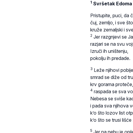
1
Svršetak Edoma
Pristupite, puci, da 
čuj, zemljo, i sve što
kruže zemaljski i sve
2
Jer razgnjevi se J
razjari se na svu vo
Izruči ih uništenju,
pokolju ih predade.
3
Leže njihovi pobije
smrad se diže od tr
krv gorama proteče
4
raspada se sva vo
Nebesa se sviše kao
i pada sva njihova v
k’o što lozov list ot
k’o što se trusi liš
5
Jer na nebu je opij