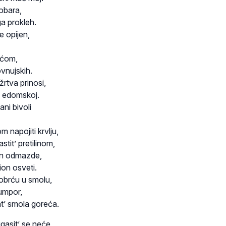
obara,
a prokleh.
e opijen,
rećom,
vnujskih.
žrtva prinosi,
ji edomskoj.
ani bivoli
 napojiti krvlju,
stit’ pretilinom,
an odmazde,
ion osveti.
obrću u smolu,
umpor,
at’ smola goreća.
gasit’ se neće,