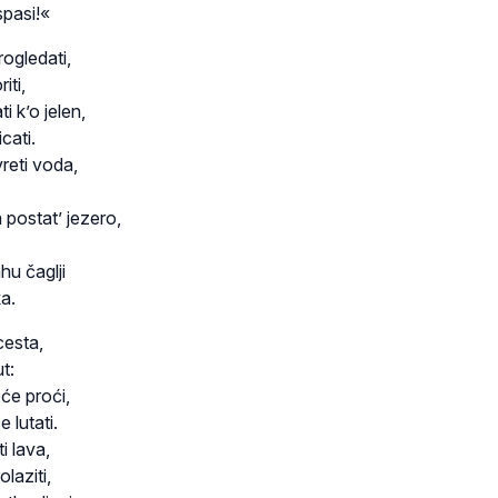
spasi!«
ogledati,
iti,
i k’o jelen,
cati.
vreti voda,
postat’ jezero,
hu čaglji
ka.
cesta,
t:
eće proći,
 lutati.
i lava,
olaziti,