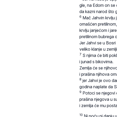
gle, na Edom on se 
da kazni narod što g
6
Mač Jahvin krvlju j
omašćen pretilinom,
krvlju janjećom i ja
pretilinom bubrega o
Jer Jahvi se u Bosri 
veliko klanje u zeml
7
S njima će biti pokl
i junad s bikovima.
Zemlja će se njihovom
i prašina njihova oma
8
jer Jahvi je ovo d
godina naplate da S
9
Potoci se njegovi 
prašina njegova u s
i zemlja će mu post
10
Ni noću ni danju u