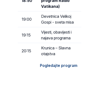
18:50
program Radio
Vatikana)
Devetnica Velikoj
19:00
Gospi - sveta misa
Vijesti, obavijesti i
19:15
najava programa
Krunica – Slavna
20:15
otajstva
Pogledajte program