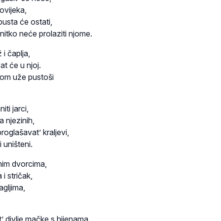
dovijeka,
pusta će ostati,
itko neće prolaziti njome.
 i čaplja,
at će u njoj.
jom uže pustoši
ti jarci,
a njezinih,
roglašavat’ kraljevi,
i uništeni.
enim dvorcima,
i stričak,
agljima,
’ divlje mačke s hijenama,