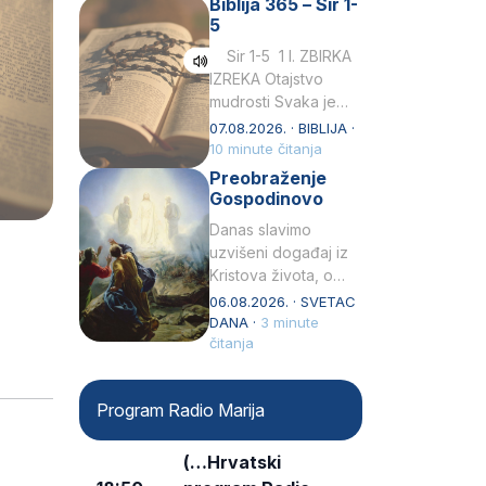
Biblija 365 – Sir 1-
rođenjem Grk.
5
Obnovio je odnose s
afričkim…
Sir 1-5 1 I. ZBIRKA
IZREKA Otajstvo
mudrosti Svaka je
mudrost od Gospoda
07.08.2026. · BIBLIJA ·
i s njime je dovijeka.2
10 minute čitanja
Tko će…
Preobraženje
Gospodinovo
Danas slavimo
uzvišeni događaj iz
Kristova života, o
kojem nas izvješćuju
06.08.2026. · SVETAC
evanđelisti Matej,
DANA ·
3 minute
Marko i Luka te sveti
čitanja
Petar u svojoj
drugoj…
Program Radio Marija
(…Hrvatski