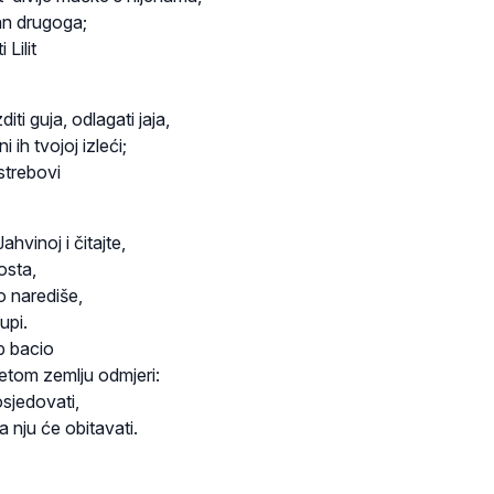
dan drugoga;
Lilit
iti guja, odlagati jaja,
i ih tvojoj izleći;
astrebovi
Jahvinoj i čitajte,
osta,
o narediše,
upi.
eb bacio
žetom zemlju odmjeri:
osjedovati,
a nju će obitavati.