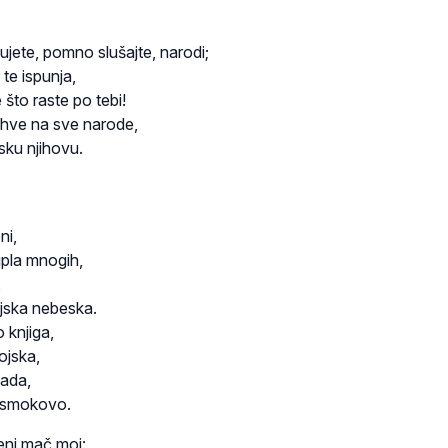
čujete, pomno slušajte, narodi;
 te ispunja,
 što raste po tebi!
ahve na sve narode,
jsku njihovu.
ni,
upla mnogih,
,
jska nebeska.
 knjiga,
ojska,
pada,
će smokovo.
eni mač moj: