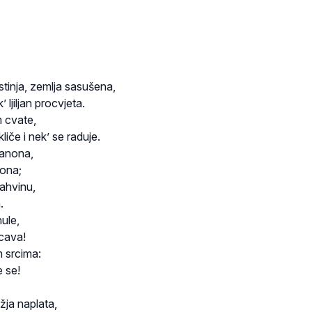
stinja, zemlja sasušena,
 ljiljan procvjeta.
 cvate,
liče i nek’ se raduje.
banona,
rona;
Jahvinu,
.
nule,
ecava!
 srcima:
e se!
ja naplata,