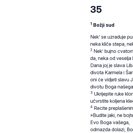
35
1
Božji sud
Nek’ se uzraduje pu
neka kliče stepa, nek’
2
Nek’ bujno cvatom
da, neka od veselja k
Dana joj je slava Li
divota Karmela i Ša
oni će vidjeti slavu 
divotu Boga našega
3
Ukrijepite ruke klo
učvrstite koljena kl
4
Recite preplašenim
»Budite jaki, ne bojt
Evo Boga vašega,
odmazda dolazi, Bož