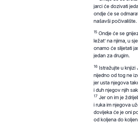
jarci će dozivati je
ondje će se odmarati 
našavši počivalište.
15
Ondje će se gnijezd
ležat’ na njima, u sjen
onamo će slijetati j
jedan za drugim.
16
Istražujte u knjizi 
nijedno od tog ne iz
jer usta njegova tak
i duh njegov njih sak
17
Jer on im je ždrij
i ruka im njegova u
dovijeka će je oni p
od koljena do koljen