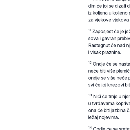
dim će joj se dizati 
iz koljena u koljeno 
za vjekove vjekova n
11
Zaposjest će je jež
sova i gavran prebiv
Rastegnut će nad n
i visak praznine.
12
Ondje će se nastani
neće biti više plemić
ondje se više neće p
svi će joj knezovi bit
13
Nići će trnje u nj
u tvrđavama kopriva 
ona će biti jazbina č
ležaj nojevima.
14
Ondje će se sretat