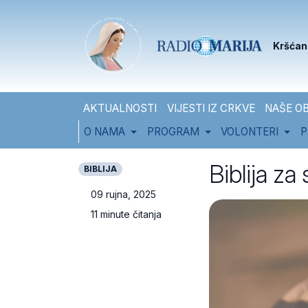
Skip to content
Skip to footer
Kršćan
AKTUALNOSTI
VIJESTI IZ CRKVE
NAŠE OB
O NAMA
PROGRAM
VOLONTERI
P
Biblija za
BIBLIJA
09 rujna, 2025
11 minute čitanja