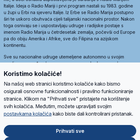
Italije. Ideja o Radio Mariji i prvi program nastali su 1983. godine
u župi u Erbi na sjeveru Italije. Iz Erbe se Radio Marija postupno
širi te uskoro obuhvaća cijeli talijanski nacionalni prostor. Nakon
toga osnivaju se i uspostavljaju udruge i radijske postaje s
imenom Radio Marija u četrdesetak zemalja, počevši od Europe
pa do obiju Amerika i Afrike, sve do Filipina na azijskom
kontinentu.
Sve su nacionalne udruge utemeljene autonomno u svojim
zemljama, a međusobna su povezane preko krovne udruge
pod nazivom Svjetska obitelj Radio Marije (World Family of
Koristimo kolačiće!
Radio Maria). Svjetsku obitelj utemeljilo je sedam članica, među
kojima je i hrvatska Udruga Radio Marija.
Na našoj web stranici koristimo kolačiće kako bismo
osigurali osnovne funkcionalnosti i pravilno funkcioniranje
stranice. Klikom na "Prihvati sve" pristajete na korištenje
svih kolačića. Međutim, možete upravljati svojim
O nama
Radio
Program
Volonteri
Prijatelji
Kontakt
Pravila privatnosti
postavkama kolačića
kako biste dali kontrolirani pristanak.
Kolačići
Uvjeti korištenja
Ova stranica je zaštićena Google reCAPTCHA sustavom
Prihvati sve