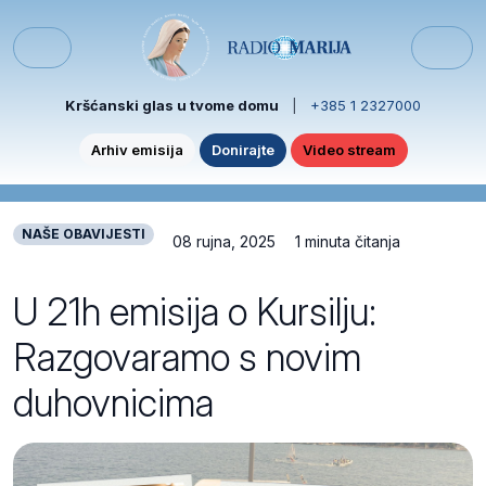
Skip to content
Skip to footer
Menu
Kršćanski glas u tvome domu
|
+385 1 2327000
Arhiv emisija
Donirajte
Video stream
NAŠE OBAVIJESTI
08 rujna, 2025
1 minuta čitanja
U 21h emisija o Kursilju:
Razgovaramo s novim
duhovnicima