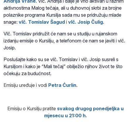
Andrija Vrane
. Vlč. Andrija i dalje je vrlo aktivan u raznim
aktivnostima Malog tečaja, ali u duhovnoj skrbi za brojne
polaznike programa Kursilja sada mu se pridružuju mlade
snage:
vlč. Tomislav Šagud
i
vlč. Josip Čulig
.
Vlč. Tomislav pridružit će nam se u studiju u rujanskom
izdanju emisije o Kursilju, a telefonom će nam se javiti i vlč.
Josip.
Poslušajte kako su se vlč. Tomislav i vlč. Josip susreli s
Kursiljom i kako je “Mali tečaj” obilježio njihov život te što
očekuju za budućnost.
Emisiju uređuje i vodi
Petra Ćurlin
.
Emisiju o Kursilju pratite
svakog drugog ponedjeljka u
mjesecu u 21:00 h.