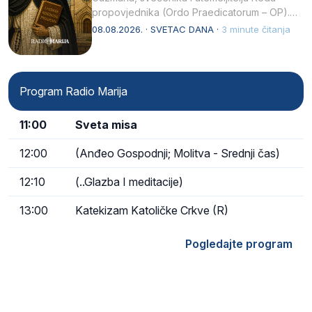
propovjednika (Ordo Praedicatorum – OP).
Svojim životom, dubokom ljubavlju prema
08.08.2026. · SVETAC DANA ·
3 minute čitanja
Kristu…
Program Radio Marija
11:00
Sveta misa
12:00
(Anđeo Gospodnji; Molitva - Srednji čas)
12:10
(..Glazba I meditacije)
13:00
Katekizam Katoličke Crkve (R)
Pogledajte program