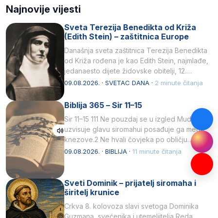
Najnovije vijesti
Sveta Terezija Benedikta od Križa
(Edith Stein) – zaštitnica Europe
Današnja sveta zaštitnica Terezija Benedikta
od Križa rođena je kao Edith Stein, najmlađe,
jedanaesto dijete židovske obitelji, 12.
listopada 1891, u Wrocławu…
09.08.2026. · SVETAC DANA ·
2 minute čitanja
Biblija 365 – Sir 11–15
Sir 11–15 111 Ne pouzdaj se u izgled Mudrost
uzvisuje glavu siromahui posađuje ga među
knezove.2 Ne hvali čovjeka po obličju
njegovui…
09.08.2026. · BIBLIJA ·
11 minute čitanja
Sveti Dominik – prijatelj siromaha i
širitelj krunice
Crkva 8. kolovoza slavi svetoga Dominika
Guzmana, svećenika i utemeljitelja Reda