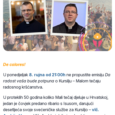
De colores!
U ponedjeljak
8. rujna od 21:00h
ne propustite emisiju
Da
radost
vaša bude potpuna
o Kursilju – Malom tečaju
radosnog kršćanstva.
U proteklih 50 godina koliko Mali tečaj djeluje u Hrvatskoj,
jedan je čovjek predano ribario s Isusom, darujući
desetljeća svoje svećeničke službe za Kursiljo –
vlč.