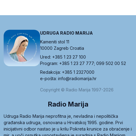
UDRUGA RADIO MARIJA
Kameniti stol 11
10000 Zagreb Croatia
Ured: +385 1 23 27 100
Program: +385 1 23 27 777; 099 502 00 52
Redakcija: +385 1 2327000
e-pošta: info@radiomarija.hr
Copyright © Radio Marija 1997-2026
Radio Marija
Udruga Radio Marija neprofitna je, nevladina i nepolitička
građanska udruga, osnovana u Hrvatskoj 1995. godine. Prvi
inicijativni odbor nastao je u krilu Pokreta krunice za obraćenje i
mir, a uoči osnutka uspostavljena je suradnja s Radio Marijom