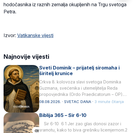
hodočasnika iz raznih zemalja okupljenih na Trgu svetoga
Petra.
Izvor:
Vatikanske vijesti
Najnovije vijesti
Sveti Dominik – prijatelj siromaha i
širitelj krunice
Crkva 8. kolovoza slavi svetoga Dominika
Guzmana, svećenika i utemeljitelja Reda
propovjednika (Ordo Praedicatorum – OP).
Svojim životom, dubokom ljubavlju prema
08.08.2026. · SVETAC DANA ·
3 minute čitanja
Kristu…
Biblija 365 – Sir 6-10
Sir 6-10 6 1 Jer zao glas donosi zazor i
sramotu, kako to biva grešniku licemjernom.2