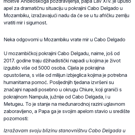
molitve Anđeoskoga pozdravljenja, papa Lav XIV. je uputio
apel za dramatičnu situaciju u pokrajini Cabo Delgado u
Mozambiku, izražavajući nadu da će se u tu afričku zemlju
vratiti mir i sigurnost.
Neka odgovorni u Mozambiku vrate mir u Cabo Delgado
U mozambičkoj pokrajini Cabo Delgadu, naime, još od
2017. godine traju džihadistički napadi u kojima je život
izgubilo više od 5000 osoba. Cijela je pokrajina
opustošena, s više od milijun izbjeglica kojima je potrebna
humanitarna pomoć. Posljednjih tjedana izvršeni su
značajni napadi posebno u okrugu Chiure, koji graniči s
pokrajinom Nampula, južnije od Cabo Delgada, i u
Metugeu. To je stanje na međunarodnoj razini uglavnom
zaboravljeno, a Papa ga je svojim apelom stavio u središte
pozornosti:
Izražavam svoju blizinu stanovništvu Cabo Delgada u