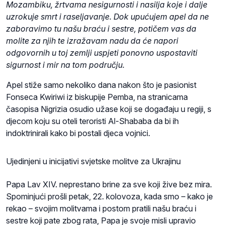
Mozambiku, žrtvama nesigurnosti i nasilja koje i dalje
uzrokuje smrt i raseljavanje. Dok upućujem apel da ne
zaboravimo tu našu braću i sestre, potičem vas da
molite za njih te izražavam nadu da će napori
odgovornih u toj zemlji uspjeti ponovno uspostaviti
sigurnost i mir na tom području.
Apel stiže samo nekoliko dana nakon što je pasionist
Fonseca Kwiriwi iz biskupije Pemba, na stranicama
časopisa Nigrizia osudio užase koji se događaju u regiji, s
djecom koju su oteli teroristi Al-Shababa da bi ih
indoktrinirali kako bi postali djeca vojnici.
Ujedinjeni u inicijativi svjetske molitve za Ukrajinu
Papa Lav XIV. neprestano brine za sve koji žive bez mira.
Spominjući prošli petak, 22. kolovoza, kada smo – kako je
rekao – svojim molitvama i postom pratili našu braću i
sestre koji pate zbog rata, Papa je svoje misli upravio