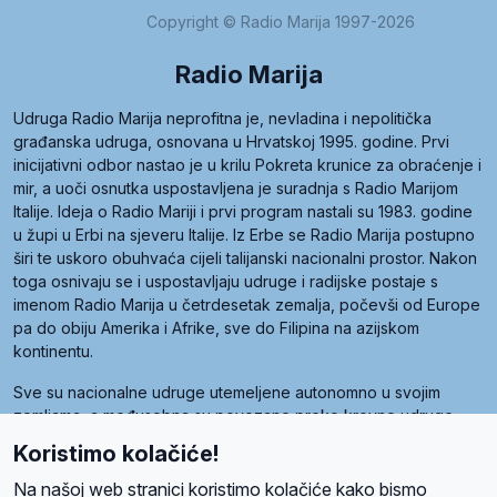
Copyright © Radio Marija 1997-2026
Radio Marija
Udruga Radio Marija neprofitna je, nevladina i nepolitička
građanska udruga, osnovana u Hrvatskoj 1995. godine. Prvi
inicijativni odbor nastao je u krilu Pokreta krunice za obraćenje i
mir, a uoči osnutka uspostavljena je suradnja s Radio Marijom
Italije. Ideja o Radio Mariji i prvi program nastali su 1983. godine
u župi u Erbi na sjeveru Italije. Iz Erbe se Radio Marija postupno
širi te uskoro obuhvaća cijeli talijanski nacionalni prostor. Nakon
toga osnivaju se i uspostavljaju udruge i radijske postaje s
imenom Radio Marija u četrdesetak zemalja, počevši od Europe
pa do obiju Amerika i Afrike, sve do Filipina na azijskom
kontinentu.
Sve su nacionalne udruge utemeljene autonomno u svojim
zemljama, a međusobna su povezane preko krovne udruge
pod nazivom Svjetska obitelj Radio Marije (World Family of
Koristimo kolačiće!
Radio Maria). Svjetsku obitelj utemeljilo je sedam članica, među
kojima je i hrvatska Udruga Radio Marija.
Na našoj web stranici koristimo kolačiće kako bismo