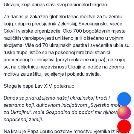
Ukrajini, koja danas slavi svoj nacionalni blagdan.
Za danas je zakazan globalni lanac molitve za tu zemlju,
koji podupiru predsjednik Zelenskij, Sveukrajinsko vijeće
Crkvī i vjerske organizacije. Oko 700 bogoštovnih mjesta
različitih vjeroispovijesti uništeno je ili oštećeno u vojnim
akcijama. Više od 70 ukrajinskih pastira i svećenika ubile su
ruske trupe, ističe se na posebnoj mrežnoj stranici
posvećenoj toj inicijativi (prayforukraine.org.ua), na kojoj
se, na obljetnicu nezavisnosti Ukrajine, potiče na zbornu
molitvu za zaštitu, iscjeljenje i pobjedu svjetla.
Stoga je papa Lav XIV. potaknuo:
Danas se pridružujemo našoj ukrajinskoj braći i
sestrama koji, duhovnom inicijativom „Svjetska molitva
za Ukrajinu“, mole Gospodina da podari mir njihovoj
napaćenoj zemlji.
Na kraju je Papa uputio pozdrav mnoštvu vjernika iz Rima i