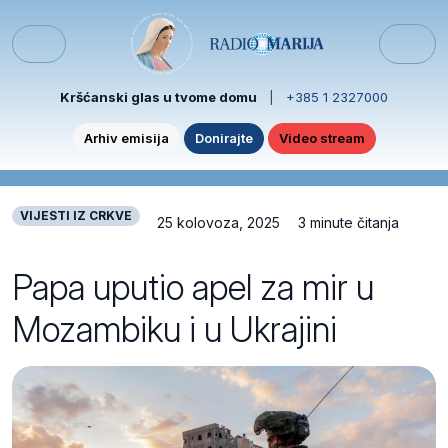
Skip to content
Skip to footer
Menu
Kršćanski glas u tvome domu
|
+385 1 2327000
Arhiv emisija
Donirajte
Video stream
VIJESTI IZ CRKVE
25 kolovoza, 2025
3 minute čitanja
Papa uputio apel za mir u
Mozambiku i u Ukrajini