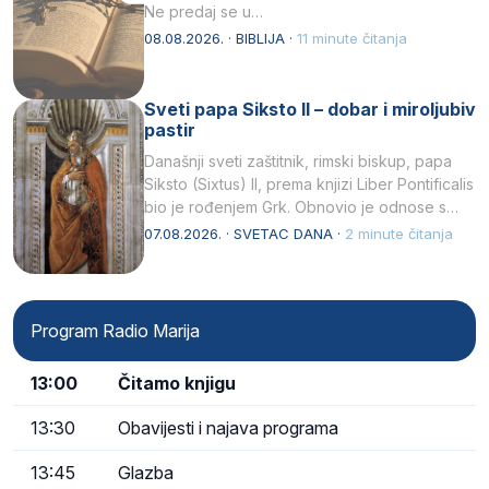
Ne predaj se u…
08.08.2026. · BIBLIJA ·
11 minute čitanja
Sveti papa Siksto II – dobar i miroljubiv
pastir
Današnji sveti zaštitnik, rimski biskup, papa
Siksto (Sixtus) II, prema knjizi Liber Pontificalis
bio je rođenjem Grk. Obnovio je odnose s
afričkim…
07.08.2026. · SVETAC DANA ·
2 minute čitanja
Program Radio Marija
13:00
Čitamo knjigu
13:30
Obavijesti i najava programa
13:45
Glazba