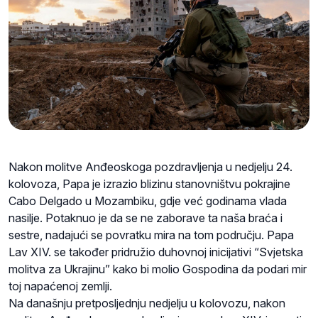
Nakon molitve Anđeoskoga pozdravljenja u nedjelju 24.
kolovoza, Papa je izrazio blizinu stanovništvu pokrajine
Cabo Delgado u Mozambiku, gdje već godinama vlada
nasilje. Potaknuo je da se ne zaborave ta naša braća i
sestre, nadajući se povratku mira na tom području. Papa
Lav XIV. se također pridružio duhovnoj inicijativi “Svjetska
molitva za Ukrajinu” kako bi molio Gospodina da podari mir
toj napaćenoj zemlji.
Na današnju pretposljednju nedjelju u kolovozu, nakon