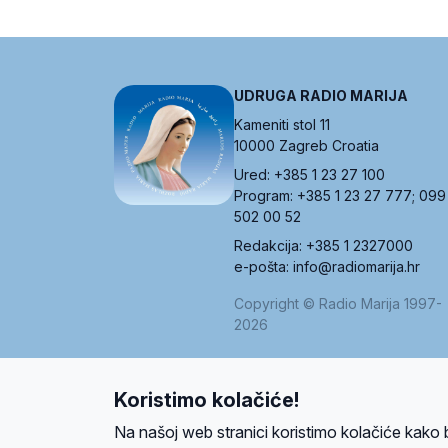
UDRUGA RADIO MARIJA
Kameniti stol 11
10000 Zagreb Croatia
Ured: +385 1 23 27 100
Program: +385 1 23 27 777; 099
502 00 52
Redakcija: +385 1 2327000
e-pošta: info@radiomarija.hr
Copyright © Radio Marija 1997-
2026
Koristimo kolačiće!
O nama
Radio
Program
Volonteri
Prijatelji
Kontakt
Pravi
Na našoj web stranici koristimo kolačiće kako 
Ova stranica je zaštićena Google reCAPTCH