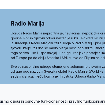
Radio Marija
Udruga Radio Marija neprofitna je, nevladina i nepolitička 
godine. Prvi inicijativni odbor nastao je u krilu Pokreta kruni
je suradnja s Radio Marijom Italije. Ideja o Radio Mariji i prvi
sjeveru Italije. Iz Erbe se Radio Marija postupno širi te uskoro
toga osnivaju se i uspostavljaju udruge i radijske postaje s
od Europe pa do obiju Amerika i Afrike, sve do Filipina na az
Sve su nacionalne udruge utemeljene autonomno u svojim 
udruge pod nazivom Svjetska obitelj Radio Marije (World Famil
sedam članica, među kojima je i hrvatska Udruga Radio Marij
la privatnosti
Kolačići
Uvjeti korištenja
bismo osigurali osnovne funkcionalnosti i pravilno funkcioniran
A sustavom