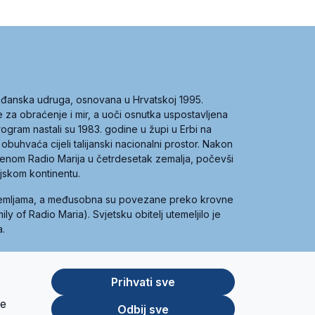
građanska udruga, osnovana u Hrvatskoj 1995.
ce za obraćenje i mir, a uoči osnutka uspostavljena
 program nastali su 1983. godine u župi u Erbi na
 obuhvaća cijeli talijanski nacionalni prostor. Nakon
 imenom Radio Marija u četrdesetak zemalja, počevši
ijskom kontinentu.
zemljama, a međusobna su povezane preko krovne
y of Radio Maria). Svjetsku obitelj utemeljilo je
a.
Prihvati sve
je
App
Google
Odbij sve
Store
Play