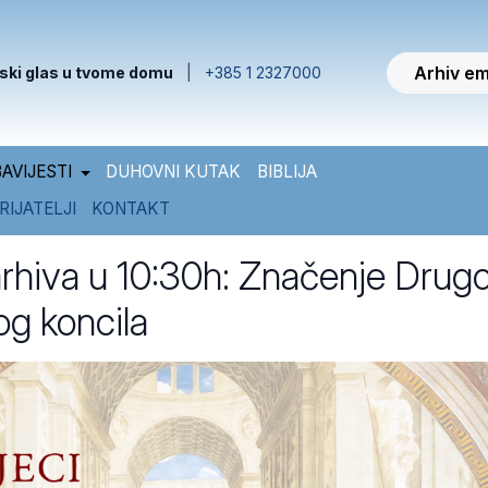
Arhiv em
ski glas u tvome domu
|
+385 1 2327000
AVIJESTI
DUHOVNI KUTAK
BIBLIJA
RIJATELJI
KONTAKT
arhiva u 10:30h: Značenje Drug
og koncila