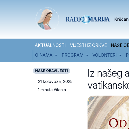
Skip to content
Skip to footer
Kršćan
AKTUALNOSTI
VIJESTI IZ CRKVE
NAŠE OB
O NAMA
PROGRAM
VOLONTERI
P
Iz našeg 
NAŠE OBAVIJESTI
vatikansk
21 kolovoza, 2025
1 minuta čitanja