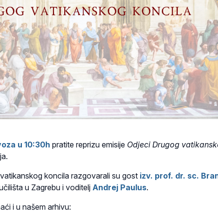
voza u 10:30h
pratite reprizu emisije
Odjeci Drugog vatikans
ja.
atikanskog koncila razgovarali su gost
izv. prof. dr. sc. Br
ilišta u Zagrebu i voditelj
Andrej Paulus
.
aći i u našem arhivu: