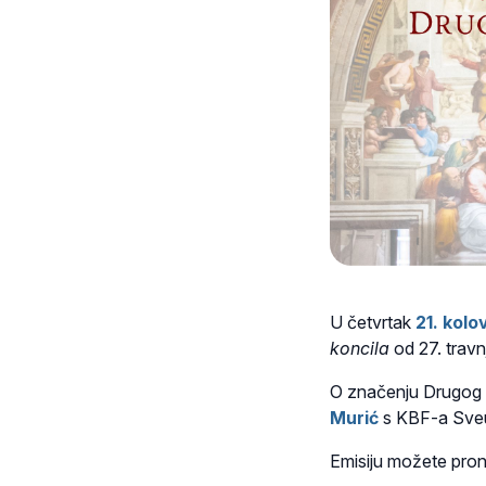
U četvrtak
21. kolo
koncila
od 27. travn
O značenju Drugog v
Murić
s KBF-a Sveuč
Emisiju možete pron