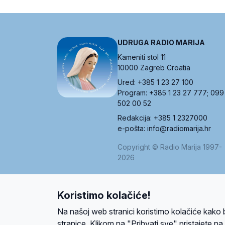
UDRUGA RADIO MARIJA
Kameniti stol 11
10000 Zagreb Croatia
Ured: +385 1 23 27 100
Program: +385 1 23 27 777; 099
502 00 52
Redakcija: +385 1 2327000
e-pošta: info@radiomarija.hr
Copyright © Radio Marija 1997-
2026
Koristimo kolačiće!
O nama
Radio
Program
Volonteri
Prijatelji
Kontakt
Pravi
Na našoj web stranici koristimo kolačiće kako 
Ova stranica je zaštićena Google reCAPTCH
stranice. Klikom na "Prihvati sve" pristajete n