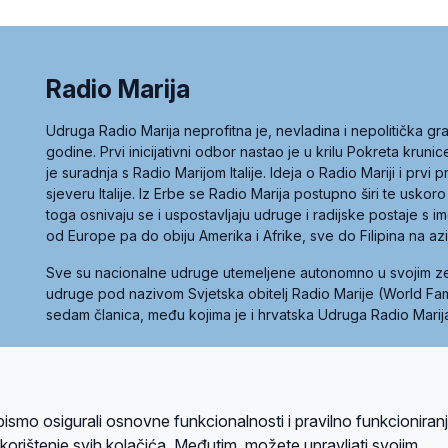
Radio Marija
Udruga Radio Marija neprofitna je, nevladina i nepolitička 
godine. Prvi inicijativni odbor nastao je u krilu Pokreta kruni
je suradnja s Radio Marijom Italije. Ideja o Radio Mariji i prvi
sjeveru Italije. Iz Erbe se Radio Marija postupno širi te uskoro
toga osnivaju se i uspostavljaju udruge i radijske postaje s
od Europe pa do obiju Amerika i Afrike, sve do Filipina na az
Sve su nacionalne udruge utemeljene autonomno u svojim 
udruge pod nazivom Svjetska obitelj Radio Marije (World Famil
sedam članica, među kojima je i hrvatska Udruga Radio Marij
la privatnosti
Kolačići
Uvjeti korištenja
bismo osigurali osnovne funkcionalnosti i pravilno funkcioniran
A sustavom
a korištenje svih kolačića. Međutim, možete upravljati svojim