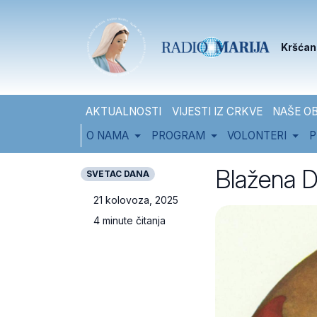
Skip to content
Skip to footer
Kršćan
AKTUALNOSTI
VIJESTI IZ CRKVE
NAŠE OB
O NAMA
PROGRAM
VOLONTERI
P
Blažena Dj
SVETAC DANA
21 kolovoza, 2025
4 minute čitanja