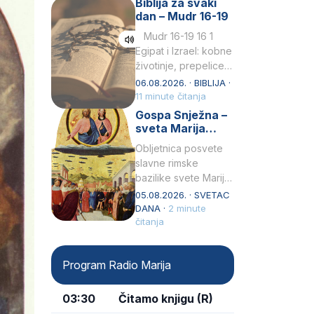
Biblija za svaki
Petar u svojoj
dan – Mudr 16-19
drugoj…
Mudr 16-19 16 1
Egipat i Izrael: kobne
životinje, prepelice
Zato bijahu
06.08.2026. · BIBLIJA ·
primjereno kažnjeni
11 minute čitanja
sličnim životinjamai
Gospa Snježna –
mučeni mnoštvom
sveta Marija
kukaca.2 A narod…
Velika, zaštitnica
Obljetnica posvete
rimske bazilike
slavne rimske
bazilike svete Marije
Velike (Santa Maria
05.08.2026. · SVETAC
Maggiore) u narodu
DANA ·
2 minute
se slavi kao Gospa
čitanja
Snježna. Ovaj naziv,
Sancta Maria…
Program Radio Marija
03:30
Čitamo knjigu (R)