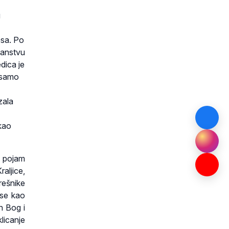
u
esa. Po
janstvu
edica je
 samo
zala
 kao
z pojam
aljice,
rešnike
 se kao
in Bog i
licanje