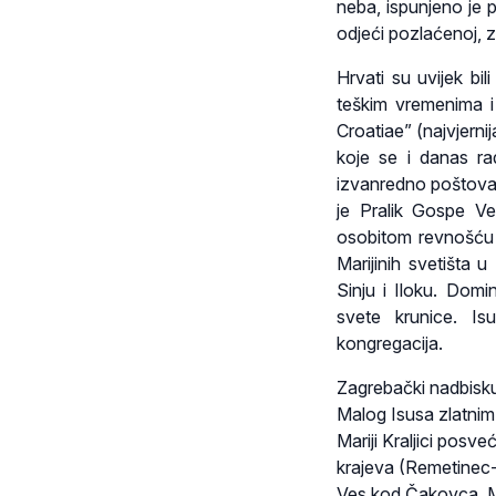
neba, ispunjeno je p
odjeći pozlaćenoj, 
Hrvati su uvijek bil
teškim vremenima i 
Croatiae” (najvjernij
koje se i danas ra
izvanredno poštovan
je Pralik Gospe Vel
osobitom revnošću p
Marijinih svetišta u
Sinju i Iloku. Domi
svete krunice. Is
kongregacija.
Zagrebački nadbiskup
Malog Isusa zlatnim
Mariji Kraljici posve
krajeva (Remetinec
Ves kod Čakovca, M