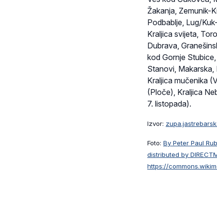
Žakanja, Zemunik-Kra
Podbablje, Lug/Kuk-
Kraljica svijeta, Tor
Dubrava, Granešins
kod Gornje Stubice
Stanovi, Makarska, 
Kraljica mučenika (V
(Ploče), Kraljica N
7. listopada).
Izvor:
zupa.jastrebars
Foto:
By Peter Paul Ru
distributed by DIRECT
https://commons.wikim