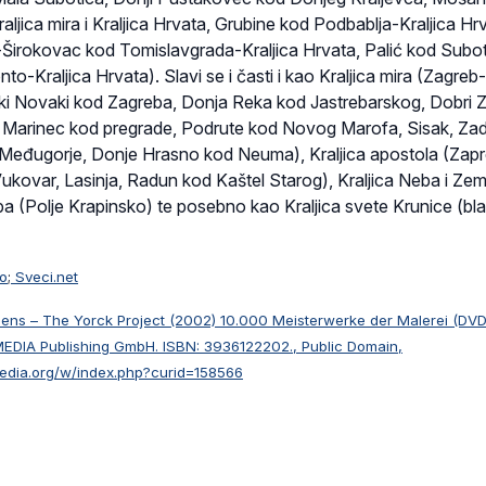
ljica mira i Kraljica Hrvata, Grubine kod Podbablja-Kraljica Hr
Širokovac kod Tomislavgrada-Kraljica Hrvata, Palić kod Subo
onto-Kraljica Hrvata). Slavi se i časti i kao Kraljica mira (Zagre
ki Novaki kod Zagreba, Donja Reka kod Jastrebarskog, Dobri 
, Marinec kod pregrade, Podrute kod Novog Marofa, Sisak, Zad
Međugorje, Donje Hrasno kod Neuma), Kraljica apostola (Zapr
ukovar, Lasinja, Radun kod Kaštel Starog), Kraljica Neba i Zem
eba (Polje Krapinsko) te posebno kao Kraljica svete Krunice (bl
ko
;
Sveci.net
bens – The Yorck Project (2002) 10.000 Meisterwerke der Malerei (DV
MEDIA Publishing GmbH. ISBN: 3936122202., Public Domain,
edia.org/w/index.php?curid=158566