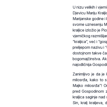
U nizu velikih i vje
Djevicu Mariju Kralj
Marijanske godine i 
svome uznesenju Mari
kraljice izložio je P
vjerničkog razmišlj
“kraljica”, već i “go
prelijepom nazivu i
dostojnom takve čast
bogomajčinstva. Ako 
najodličnija Gospodi
Zanimljivo je da je
milosrđa, kako to sv
Majko milosrđa”! O
pred Gospodinom za
kraljica saginje nad
Sin, kralj kraljeva