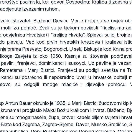
roroštvo psalmista, koji govori Gospodinu: Kraljica ti zdesna s
zaodjenuta izvezenim ruhom.
i veliki štovatelji Blažene Djevice Marije i njoj su se uvijek ob
molili za pomoć. Zvali su je tijekom povijesti “fidelissima a
a odvjetnica Hrvatske) i “kraljica Hrvata”. Spjevali su joj brojn
do pjevaju. Već kod prvih hrvatskih knezova i kraljeva isti
je prema Presvetoj Bogorodici. U selu Biskupija kod Knina p
ikoga Zavjeta iz oko 1050. Kasnije su štovanje podržavali i
avlini, franjevci, dominikanci i isusovci. Uz pavline je vezan
 Remetama i Mariji Bistrici. Franjevci su podigli svetišta na Tr
nikanci su posredno ili neposredno uveli u hrvatske obitelji m
usovci su odgojili mnoge mladiće i djevojke pomoću Mar
 Antun Bauer okrunio je 1935. u Mariji Bistrici čudotvorni kip Ma
 krunama i proglasio Majku Božju kraljicom Hrvata. Blaženoj Dj
ćene su mnoga naselja, župe, crkve i kapele diljem svijeta i hrva
-Blato kod Zagreba, Zagreb-Sljeme, Davor, Mursko Središće, 
ala Subotica, Donji Pustakovec kod Donjeg Kraljevca, Mošan