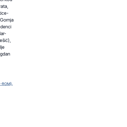
vata,
tice-
b-Gornja
Zdenci
ar-
ešić),
lje
agdan
D-ROM),