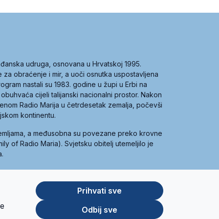
građanska udruga, osnovana u Hrvatskoj 1995.
ce za obraćenje i mir, a uoči osnutka uspostavljena
 program nastali su 1983. godine u župi u Erbi na
 obuhvaća cijeli talijanski nacionalni prostor. Nakon
 imenom Radio Marija u četrdesetak zemalja, počevši
ijskom kontinentu.
zemljama, a međusobna su povezane preko krovne
y of Radio Maria). Svjetsku obitelj utemeljilo je
a.
Prihvati sve
je
App
Google
Odbij sve
Store
Play