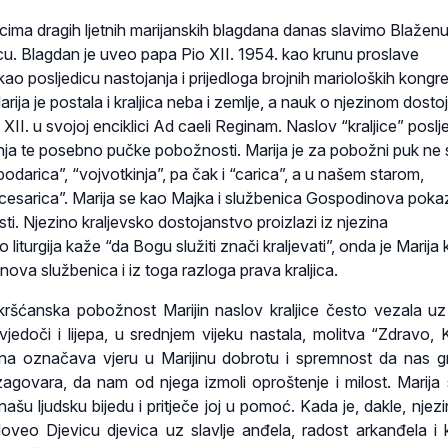
rnicima dragih ljetnih marijanskih blagdana danas slavimo Blažen
icu. Blagdan je uveo papa Pio XII. 1954. kao krunu proslave
kao posljedicu nastojanja i prijedloga brojnih marioloških kongr
ja je postala i kraljica neba i zemlje, a nauk o njezinom dosto
io XII. u svojoj enciklici Ad caeli Reginam. Naslov “kraljice” poslj
anja te posebno pučke pobožnosti. Marija je za pobožni puk ne
spodarica”, “vojvotkinja”, pa čak i “carica”, a u našem starom,
 “cesarica”. Marija se kao Majka i službenica Gospodinova poka
i. Njezino kraljevsko dostojanstvo proizlazi iz njezina
liturgija kaže “da Bogu služiti znači kraljevati”, onda je Marija
nova službenica i iz toga razloga prava kraljica.
 kršćanska pobožnost Marijin naslov kraljice često vezala u
jedoči i lijepa, u srednjem vijeku nastala, molitva “Zdravo, Kr
na označava vjeru u Marijinu dobrotu i spremnost da nas g
govara, da nam od njega izmoli oproštenje i milost. Marija
 našu ljudsku bijedu i pritječe joj u pomoć. Kada je, dakle, njez
, doveo Djevicu djevica uz slavlje anđela, radost arkanđela i k