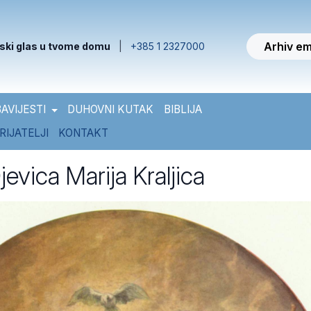
Arhiv em
ski glas u tvome domu
|
+385 1 2327000
AVIJESTI
DUHOVNI KUTAK
BIBLIJA
RIJATELJI
KONTAKT
evica Marija Kraljica