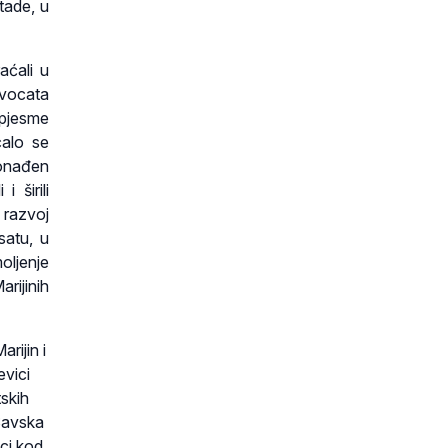
tade, u
raćali u
dvocata
e pjesme
calo se
ronađen
 širili
 razvoj
satu, u
oljenje
ijinih
rijin i
evici
tskih
Savska
ci kod