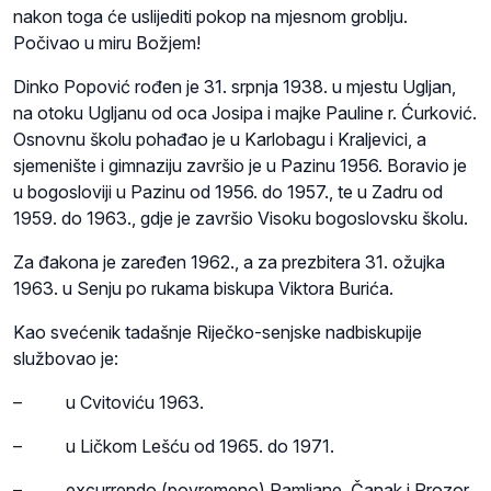
nakon toga će uslijediti pokop na mjesnom groblju.
Počivao u miru Božjem!
Dinko Popović rođen je 31. srpnja 1938. u mjestu Ugljan,
na otoku Ugljanu od oca Josipa i majke Pauline r. Ćurković.
Osnovnu školu pohađao je u Karlobagu i Kraljevici, a
sjemenište i gimnaziju završio je u Pazinu 1956. Boravio je
u bogosloviji u Pazinu od 1956. do 1957., te u Zadru od
1959. do 1963., gdje je završio Visoku bogoslovsku školu.
Za đakona je zaređen 1962., a za prezbitera 31. ožujka
1963. u Senju po rukama biskupa Viktora Burića.
Kao svećenik tadašnje Riječko-senjske nadbiskupije
službovao je:
– u Cvitoviću 1963.
– u Ličkom Lešću od 1965. do 1971.
– excurrendo (povremeno) Ramljane, Čanak i Prozor