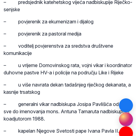
– predsjednik katehetskog vijeća nadbiskupije Riječko-
senjske
– povjerenik za ekumenizam i dijalog
– povjerenik za pastoral medija
– voditelj povjerenstva za sredstva društvene
komunikacije
– u vrijeme Domovinskog rata, vojni vikar i koordinator
duhovne pastve HV-a i policije na području Like i Rijeke
– u više navrata dekan tadašnjeg riječkog dekanata, a
kasnije trsatskog
– generalni vikar nadbiskupa Josipa Pavlišića od 1984.
sve do imenovanja mons. Antuna Tamaruta nadbiskupom
koadjutorom 1988.
– kapelan Njegove Svetosti pape Ivana Pavla II. od