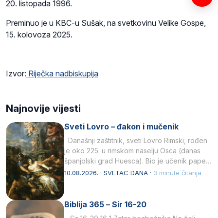
20. listopada 1996.
Preminuo je u KBC-u Sušak, na svetkovinu Velike Gospe,
15. kolovoza 2025.
Izvor:
Riječka nadbiskupija
Najnovije vijesti
Sveti Lovro – đakon i mučenik
Današnji zaštitnik, sveti Lovro Rimski, rođen
je oko 225. u rimskom naselju Osca (danas
španjolski grad Huesca). Bio je učenik pape…
10.08.2026. · SVETAC DANA ·
3 minute čitanja
Biblija 365 – Sir 16-20