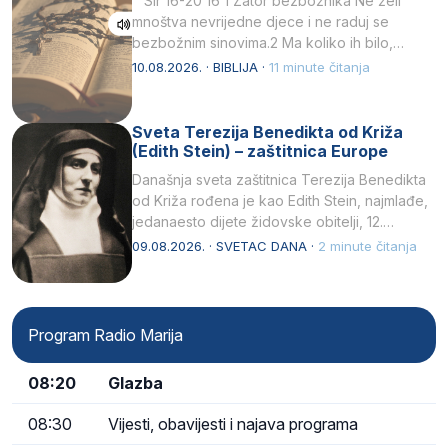
Sir 16-20 16 1 Zator bezbožnika Ne želi
mnoštva nevrijedne djece i ne raduj se
bezbožnim sinovima.2 Ma koliko ih bilo,…
10.08.2026. · BIBLIJA ·
11 minute čitanja
Sveta Terezija Benedikta od Križa
(Edith Stein) – zaštitnica Europe
Današnja sveta zaštitnica Terezija Benedikta
od Križa rođena je kao Edith Stein, najmlađe,
jedanaesto dijete židovske obitelji, 12.
listopada 1891, u Wrocławu…
09.08.2026. · SVETAC DANA ·
2 minute čitanja
Program Radio Marija
08:20
Glazba
08:30
Vijesti, obavijesti i najava programa