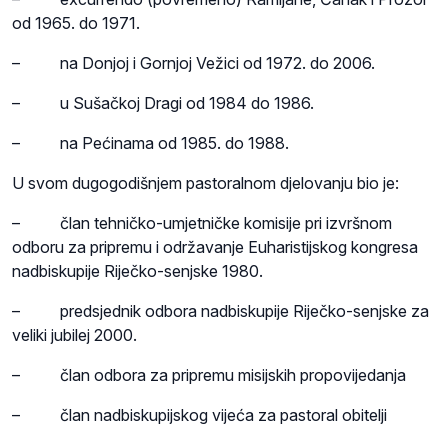
od 1965. do 1971.
– na Donjoj i Gornjoj Vežici od 1972. do 2006.
– u Sušačkoj Dragi od 1984 do 1986.
– na Pećinama od 1985. do 1988.
U svom dugogodišnjem pastoralnom djelovanju bio je:
– član tehničko-umjetničke komisije pri izvršnom
odboru za pripremu i održavanje Euharistijskog kongresa
nadbiskupije Riječko-senjske 1980.
– predsjednik odbora nadbiskupije Riječko-senjske za
veliki jubilej 2000.
– član odbora za pripremu misijskih propovijedanja
– član nadbiskupijskog vijeća za pastoral obitelji