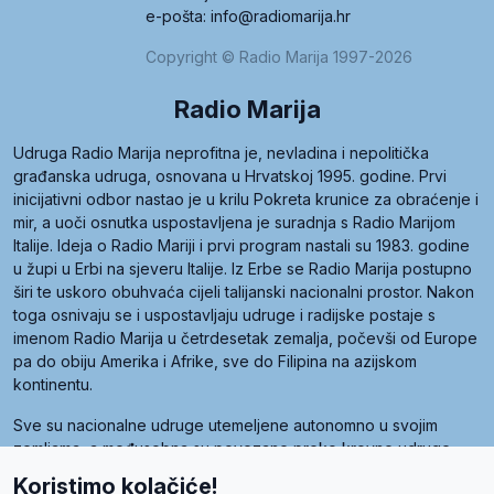
e-pošta: info@radiomarija.hr
Copyright © Radio Marija 1997-2026
Radio Marija
Udruga Radio Marija neprofitna je, nevladina i nepolitička
građanska udruga, osnovana u Hrvatskoj 1995. godine. Prvi
inicijativni odbor nastao je u krilu Pokreta krunice za obraćenje i
mir, a uoči osnutka uspostavljena je suradnja s Radio Marijom
Italije. Ideja o Radio Mariji i prvi program nastali su 1983. godine
u župi u Erbi na sjeveru Italije. Iz Erbe se Radio Marija postupno
širi te uskoro obuhvaća cijeli talijanski nacionalni prostor. Nakon
toga osnivaju se i uspostavljaju udruge i radijske postaje s
imenom Radio Marija u četrdesetak zemalja, počevši od Europe
pa do obiju Amerika i Afrike, sve do Filipina na azijskom
kontinentu.
Sve su nacionalne udruge utemeljene autonomno u svojim
zemljama, a međusobna su povezane preko krovne udruge
pod nazivom Svjetska obitelj Radio Marije (World Family of
Koristimo kolačiće!