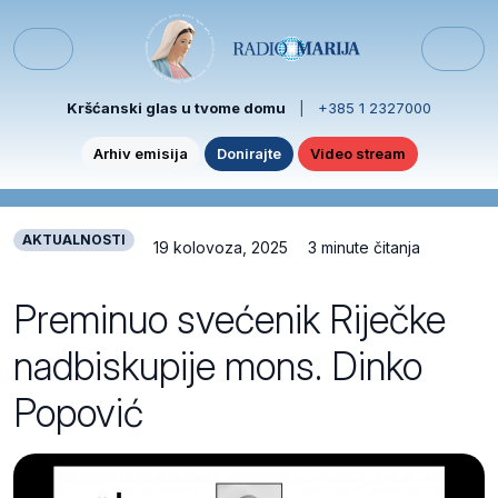
Skip to content
Skip to footer
Menu
Kršćanski glas u tvome domu
|
+385 1 2327000
Arhiv emisija
Donirajte
Video stream
AKTUALNOSTI
19 kolovoza, 2025
3 minute čitanja
Preminuo svećenik Riječke
nadbiskupije mons. Dinko
Popović