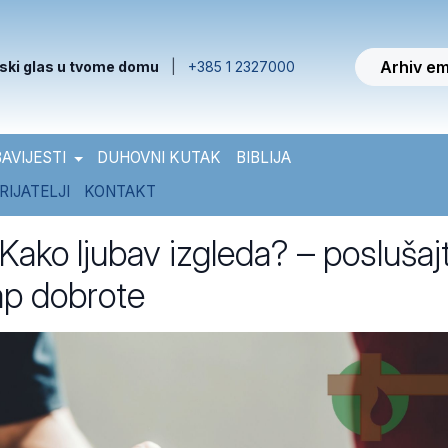
Arhiv em
ski glas u tvome domu
|
+385 1 2327000
AVIJESTI
DUHOVNI KUTAK
BIBLIJA
RIJATELJI
KONTAKT
ako ljubav izgleda? – poslušaj
ap dobrote