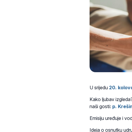
U srijedu
20. kolov
Kako ljubav izgleda?
naši gosti
:
p. Kreši
Emisiju uređuje i vo
Ideja o osnutku udr