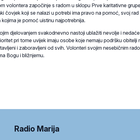
om volontera započinje s radom u sklopu Prve karitativne grupe
ki čovjek koji se nalazi u potrebi ima pravo na pomoć, svoj rad
a kojima je pomoć uistinu najpotrebnija.
ojim djelovanjem svakodnevno nastoji ublažiti nevolje i nedaće
oritet pri tome uvijek imaju osobe koje nemaju podršku obitelji n
stavljeni i zaboravljeni od svih. Volonteri svojim nesebičnim rad
ma Bogu i bližnjemu.
Radio Marija