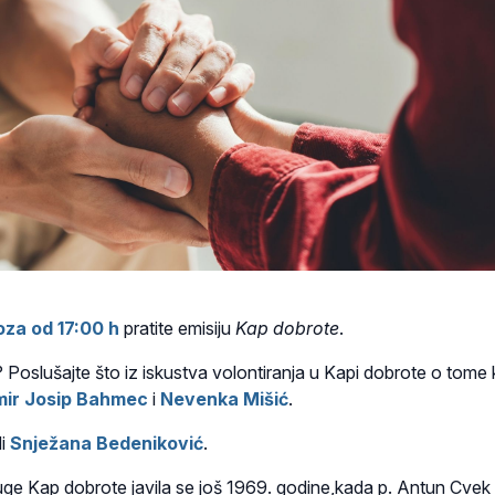
oza od 17:00 h
pratite emisiju
Kap dobrote
.
 Poslušajte što iz iskustva volontiranja u Kapi dobrote o tome
mir Josip Bahmec
i
Nevenka Mišić
.
di
Snježana Bedeniković
.
uge Kap dobrote javila se još 1969. godine,kada p. Antun Cvek