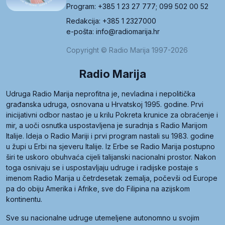
Program: +385 1 23 27 777; 099 502 00 52
Redakcija: +385 1 2327000
e-pošta: info@radiomarija.hr
Copyright © Radio Marija 1997-2026
Radio Marija
Udruga Radio Marija neprofitna je, nevladina i nepolitička
građanska udruga, osnovana u Hrvatskoj 1995. godine. Prvi
inicijativni odbor nastao je u krilu Pokreta krunice za obraćenje i
mir, a uoči osnutka uspostavljena je suradnja s Radio Marijom
Italije. Ideja o Radio Mariji i prvi program nastali su 1983. godine
u župi u Erbi na sjeveru Italije. Iz Erbe se Radio Marija postupno
širi te uskoro obuhvaća cijeli talijanski nacionalni prostor. Nakon
toga osnivaju se i uspostavljaju udruge i radijske postaje s
imenom Radio Marija u četrdesetak zemalja, počevši od Europe
pa do obiju Amerika i Afrike, sve do Filipina na azijskom
kontinentu.
Sve su nacionalne udruge utemeljene autonomno u svojim