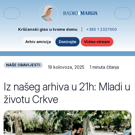
Skip to content
Skip to footer
Menu
Kršćanski glas u tvome domu
|
+385 1 2327000
Arhiv emisija
Donirajte
Video stream
NAŠE OBAVIJESTI
19 kolovoza, 2025
1 minuta čitanja
Iz našeg arhiva u 21h: Mladi u
životu Crkve