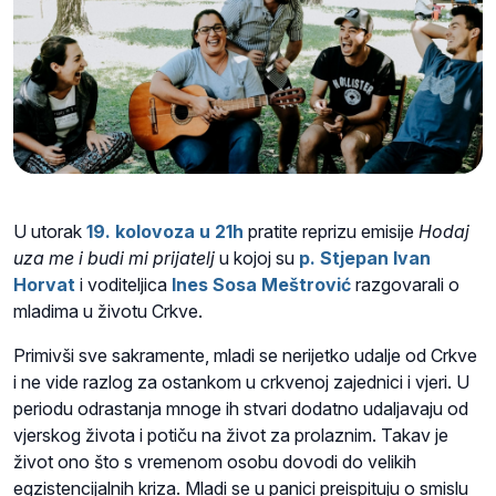
U utorak
19. kolovoza u 21h
pratite reprizu emisije
Hodaj
uza me i budi mi prijatelj
u kojoj su
p. Stjepan Ivan
Horvat
i voditeljica
Ines Sosa Meštrović
razgovarali o
mladima u životu Crkve.
Primivši sve sakramente, mladi se nerijetko udalje od Crkve
i ne vide razlog za ostankom u crkvenoj zajednici i vjeri. U
periodu odrastanja mnoge ih stvari dodatno udaljavaju od
vjerskog života i potiču na život za prolaznim. Takav je
život ono što s vremenom osobu dovodi do velikih
egzistencijalnih kriza. Mladi se u panici preispituju o smislu