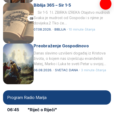
Biblija 365 – Sir 1-5
Sir 1-5 1 I. ZBIRKA IZREKA Otajstvo mudrosti
Svaka je mudrost od Gospoda i s njime je
dovijeka.2 Tko će…
07.08.2026. · BIBLIJA ·
10 minute čitanja
Preobraženje Gospodinovo
Danas slavimo uzvišeni događaj iz Kristova
života, o kojem nas izvješćuju evanđelisti
Matej, Marko i Luka te sveti Petar u svojoj
drugoj…
06.08.2026. · SVETAC DANA ·
3 minute čitanja
Program Radio Marija
06:45
"Riječ o Riječi"