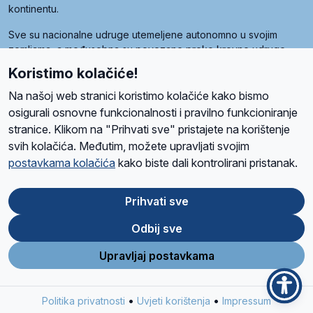
kontinentu.
Sve su nacionalne udruge utemeljene autonomno u svojim
zemljama, a međusobna su povezane preko krovne udruge
pod nazivom Svjetska obitelj Radio Marije (World Family of
Koristimo kolačiće!
Radio Maria). Svjetsku obitelj utemeljilo je sedam članica, među
kojima je i hrvatska Udruga Radio Marija.
Na našoj web stranici koristimo kolačiće kako bismo
osigurali osnovne funkcionalnosti i pravilno funkcioniranje
stranice. Klikom na "Prihvati sve" pristajete na korištenje
svih kolačića. Međutim, možete upravljati svojim
O nama
Radio
Program
Volonteri
Prijatelji
Kontakt
Pravila privatnosti
postavkama kolačića
kako biste dali kontrolirani pristanak.
Kolačići
Uvjeti korištenja
Ova stranica je zaštićena Google reCAPTCHA sustavom
Prihvati sve
Odbij sve
App
Google
Store
Play
Upravljaj postavkama
Design and development
SIK
&
C-Tel
•
•
Politika privatnosti
Uvjeti korištenja
Impressum