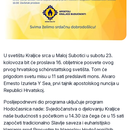
U svetištu Kraljice srca u Maloj Subotici u subotu 23.
kolovoza bit će proslava 16. obljetnice posvete ovog
prvog hrvatskog schönstattskog svetišta. Tom će
prigodom svetu misu u 11 sati predslaviti mons. Alvaro
Ernesto Izurieta Y Sea, prvi tajnik apostolskog nuncija u
Republici Hrvatskoj.
Poslijepodnevni dio programa uključuje program
Hodočasnica nade: Svjedočanstva o djelovanju Kraljice
naše budućnosti s početkom u 14.30 iza čega će u 15 sati
započeti tradicionalno Slavlje saveza i euharistijsko
klanjanje pred Presvetim te blagoslov Hodočasničkih