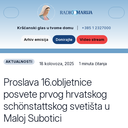
Skip to content
Skip to footer
Menu
Kršćanski glas u tvome domu
|
+385 1 2327000
Arhiv emisija
Donirajte
Video stream
AKTUALNOSTI
18 kolovoza, 2025
1 minuta čitanja
Proslava 16.obljetnice
posvete prvog hrvatskog
schönstattskog svetišta u
Maloj Subotici