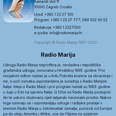
Kameniti stol 11
10000 Zagreb Croatia
Ured: +385 1 23 27 100
Program: +385 1 23 27 777; 099 502 00 52
Redakcija: +385 1 2327000
e-pošta: info@radiomarija.hr
Copyright © Radio Marija 1997-2026
Radio Marija
Udruga Radio Marija neprofitna je, nevladina i nepolitička
građanska udruga, osnovana u Hrvatskoj 1995. godine. Prvi
inicijativni odbor nastao je u krilu Pokreta krunice za obraćenje i
mir, a uoči osnutka uspostavljena je suradnja s Radio Marijom
Italije. Ideja o Radio Mariji i prvi program nastali su 1983. godine
u župi u Erbi na sjeveru Italije. Iz Erbe se Radio Marija postupno
širi te uskoro obuhvaća cijeli talijanski nacionalni prostor. Nakon
toga osnivaju se i uspostavljaju udruge i radijske postaje s
imenom Radio Marija u četrdesetak zemalja, počevši od Europe
pa do obiju Amerika i Afrike, sve do Filipina na azijskom