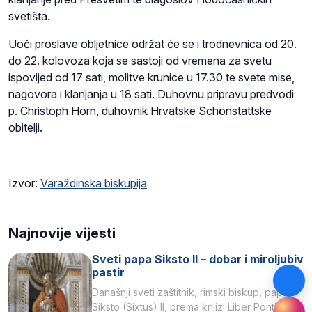
svetišta.
Uoči proslave obljetnice održat će se i trodnevnica od 20.
do 22. kolovoza koja se sastoji od vremena za svetu
ispovijed od 17 sati, molitve krunice u 17.30 te svete mise,
nagovora i klanjanja u 18 sati. Duhovnu pripravu predvodi
p. Christoph Horn, duhovnik Hrvatske Schönstattske
obitelji.
Izvor:
Varaždinska biskupija
Najnovije vijesti
Sveti papa Siksto II – dobar i miroljubiv
pastir
Današnji sveti zaštitnik, rimski biskup, papa
Siksto (Sixtus) II, prema knjizi Liber Pontificalis