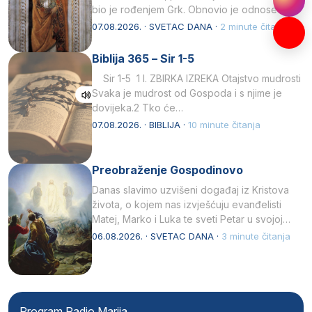
bio je rođenjem Grk. Obnovio je odnose s
afričkim…
07.08.2026. · SVETAC DANA ·
2 minute čitanja
Biblija 365 – Sir 1-5
Sir 1-5 1 I. ZBIRKA IZREKA Otajstvo mudrosti
Svaka je mudrost od Gospoda i s njime je
dovijeka.2 Tko će…
07.08.2026. · BIBLIJA ·
10 minute čitanja
Preobraženje Gospodinovo
Danas slavimo uzvišeni događaj iz Kristova
života, o kojem nas izvješćuju evanđelisti
Matej, Marko i Luka te sveti Petar u svojoj
drugoj…
06.08.2026. · SVETAC DANA ·
3 minute čitanja
Program Radio Marija