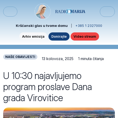
Skip to content
Skip to footer
Menu
Kršćanski glas u tvome domu
|
+385 1 2327000
Arhiv emisija
Donirajte
Video stream
NAŠE OBAVIJESTI
13 kolovoza, 2025
1 minuta čitanja
U 10:30 najavljujemo
program proslave Dana
grada Virovitice