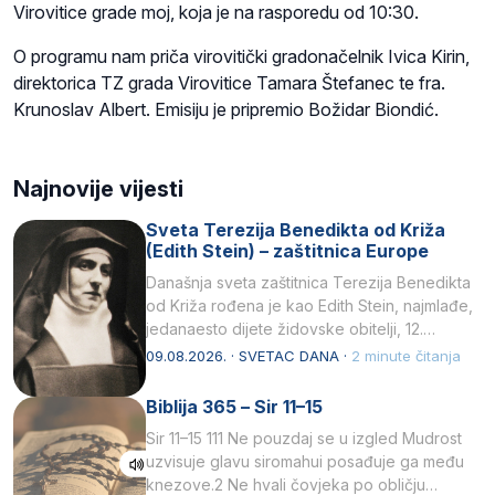
Virovitice grade moj, koja je na rasporedu od 10:30.
O programu nam priča virovitički gradonačelnik Ivica Kirin,
direktorica TZ grada Virovitice Tamara Štefanec te fra.
Krunoslav Albert. Emisiju je pripremio Božidar Biondić.
Najnovije vijesti
Sveta Terezija Benedikta od Križa
(Edith Stein) – zaštitnica Europe
Današnja sveta zaštitnica Terezija Benedikta
od Križa rođena je kao Edith Stein, najmlađe,
jedanaesto dijete židovske obitelji, 12.
listopada 1891, u Wrocławu…
09.08.2026. · SVETAC DANA ·
2 minute čitanja
Biblija 365 – Sir 11–15
Sir 11–15 111 Ne pouzdaj se u izgled Mudrost
uzvisuje glavu siromahui posađuje ga među
knezove.2 Ne hvali čovjeka po obličju