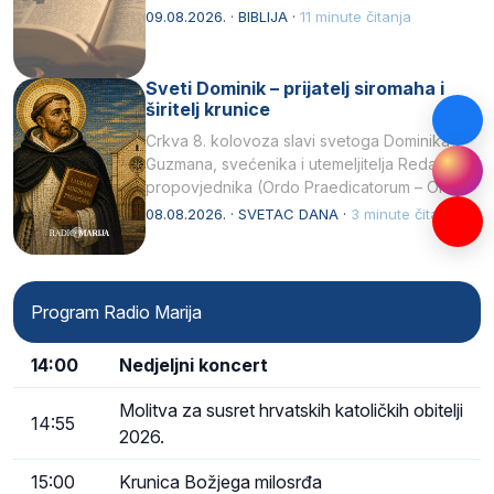
njegovui…
09.08.2026. · BIBLIJA ·
11 minute čitanja
Sveti Dominik – prijatelj siromaha i
širitelj krunice
Crkva 8. kolovoza slavi svetoga Dominika
Guzmana, svećenika i utemeljitelja Reda
propovjednika (Ordo Praedicatorum – OP).
Svojim životom, dubokom ljubavlju prema
08.08.2026. · SVETAC DANA ·
3 minute čitanja
Kristu…
Program Radio Marija
14:00
Nedjeljni koncert
Molitva za susret hrvatskih katoličkih obitelji
14:55
2026.
15:00
Krunica Božjega milosrđa