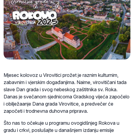
Mjesec kolovoz u Virovitici prožet je raznim kulturnim,
zabavnim i vjerskim događanjima. Naime, virovitičani tada
slave Dan grada i svog nebeskog zaštitnika sv. Roka.
Danas je svečanom sjednicoma Gradskog vijeća započelo
i obilježaanje Dana grada Virovitice, a predvečer će
započeti i trodnevna duhovna priprava.
Što nas to očekuje u programu ovogidšnjeg Rokova u
gradu i crkvi, poslušajte u današnjem izdanju emisije