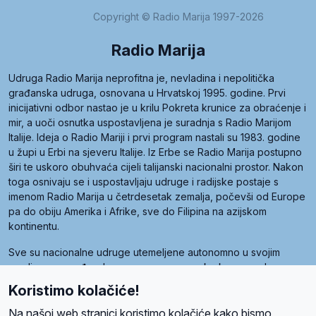
Copyright © Radio Marija 1997-2026
Radio Marija
Udruga Radio Marija neprofitna je, nevladina i nepolitička
građanska udruga, osnovana u Hrvatskoj 1995. godine. Prvi
inicijativni odbor nastao je u krilu Pokreta krunice za obraćenje i
mir, a uoči osnutka uspostavljena je suradnja s Radio Marijom
Italije. Ideja o Radio Mariji i prvi program nastali su 1983. godine
u župi u Erbi na sjeveru Italije. Iz Erbe se Radio Marija postupno
širi te uskoro obuhvaća cijeli talijanski nacionalni prostor. Nakon
toga osnivaju se i uspostavljaju udruge i radijske postaje s
imenom Radio Marija u četrdesetak zemalja, počevši od Europe
pa do obiju Amerika i Afrike, sve do Filipina na azijskom
kontinentu.
Sve su nacionalne udruge utemeljene autonomno u svojim
zemljama, a međusobna su povezane preko krovne udruge
pod nazivom Svjetska obitelj Radio Marije (World Family of
Koristimo kolačiće!
Radio Maria). Svjetsku obitelj utemeljilo je sedam članica, među
kojima je i hrvatska Udruga Radio Marija.
Na našoj web stranici koristimo kolačiće kako bismo