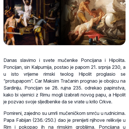
Danas slavimo i svete mučenike Poncijana i Hipolita.
Poncijan, sin Kalpurnija, postao je papom 21. srpnja 230, a
u isto vrijeme rimski teolog Hipolit proglasio se
“protupapom”. Car Maksim Tračanin prognao je obojicu na
Sardiniju. Poncijan se 28. rujna 235. odrekao papinstva,
kako bi vjernici z Rimu mogli izabrati novog papu, a Hipolit
je pozvao svoje sljedbenike da se vrate u krilo Crkve.
Pomireni, zajedno su umrli mučeničkom smrću u rudnicima.
Papa Fabijan (236.-250.) dao je prenijeti njihove relikvije u
Rim i pokopao ih na rimskim grobljima, Poncijana u