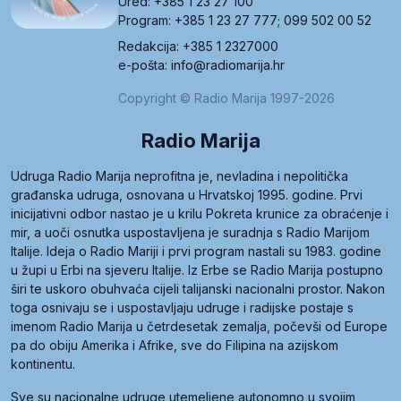
Ured: +385 1 23 27 100
Program: +385 1 23 27 777; 099 502 00 52
Redakcija: +385 1 2327000
e-pošta: info@radiomarija.hr
Copyright © Radio Marija 1997-2026
Radio Marija
Udruga Radio Marija neprofitna je, nevladina i nepolitička
građanska udruga, osnovana u Hrvatskoj 1995. godine. Prvi
inicijativni odbor nastao je u krilu Pokreta krunice za obraćenje i
mir, a uoči osnutka uspostavljena je suradnja s Radio Marijom
Italije. Ideja o Radio Mariji i prvi program nastali su 1983. godine
u župi u Erbi na sjeveru Italije. Iz Erbe se Radio Marija postupno
širi te uskoro obuhvaća cijeli talijanski nacionalni prostor. Nakon
toga osnivaju se i uspostavljaju udruge i radijske postaje s
imenom Radio Marija u četrdesetak zemalja, počevši od Europe
pa do obiju Amerika i Afrike, sve do Filipina na azijskom
kontinentu.
Sve su nacionalne udruge utemeljene autonomno u svojim