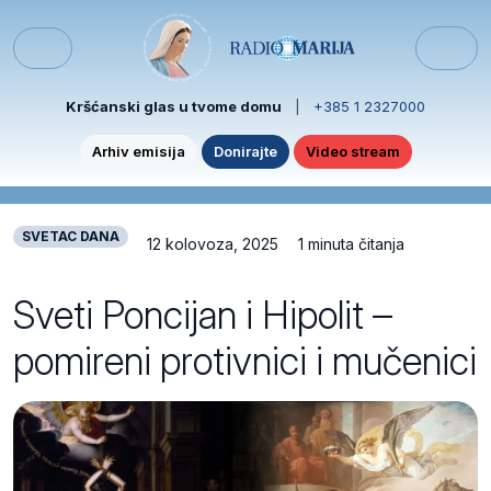
Skip to content
Skip to footer
Menu
Kršćanski glas u tvome domu
|
+385 1 2327000
Arhiv emisija
Donirajte
Video stream
SVETAC DANA
12 kolovoza, 2025
1 minuta čitanja
Sveti Poncijan i Hipolit –
pomireni protivnici i mučenici