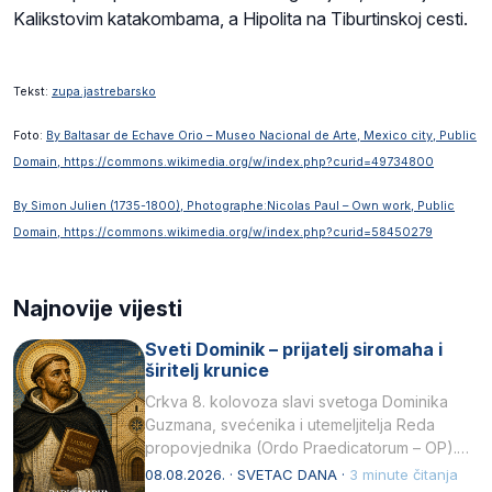
Kalikstovim katakombama, a Hipolita na Tiburtinskoj cesti.
Tekst:
zupa.jastrebarsko
Foto:
By Baltasar de Echave Orio – Museo Nacional de Arte, Mexico city, Public
Domain, https://commons.wikimedia.org/w/index.php?curid=49734800
By Simon Julien (1735-1800), Photographe:Nicolas Paul – Own work, Public
Domain, https://commons.wikimedia.org/w/index.php?curid=58450279
Najnovije vijesti
Sveti Dominik – prijatelj siromaha i
širitelj krunice
Crkva 8. kolovoza slavi svetoga Dominika
Guzmana, svećenika i utemeljitelja Reda
propovjednika (Ordo Praedicatorum – OP).
Svojim životom, dubokom ljubavlju prema
08.08.2026. · SVETAC DANA ·
3 minute čitanja