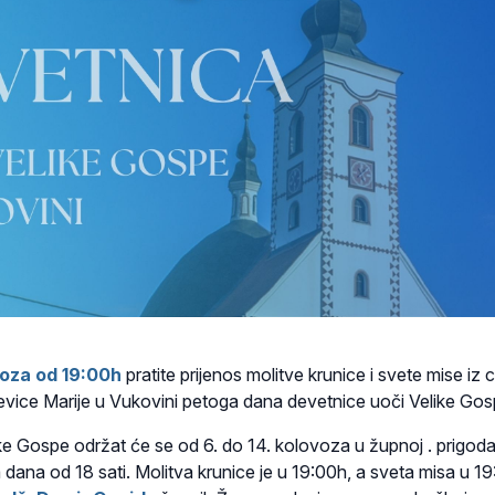
voza od 19:00h
pratite prijenos molitve krunice i svete mise iz 
vice Marije u Vukovini petoga dana devetnice uoči Velike Go
ke Gospe održat će se od 6. do 14. kolovoza u župnoj . prigod
 dana od 18 sati. Molitva krunice je u 19:00h, a sveta misa u 19