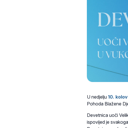
U nedjelju
10. kolo
Pohoda Blažene Dje
Devetnica uoči Veli
ispovijed je svakoga