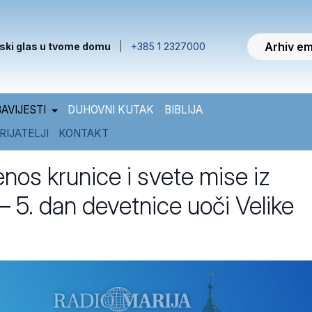
Arhiv em
ski glas u tvome domu
|
+385 1 2327000
AVIJESTI
DUHOVNI KUTAK
BIBLIJA
RIJATELJI
KONTAKT
enos krunice i svete mise iz
– 5. dan devetnice uoči Velike