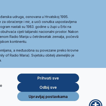
građanska udruga, osnovana u Hrvatskoj 1995.
ce za obraćenje i mir, a uoči osnutka uspostavljena
 program nastali su 1983. godine u župi u Erbi na
 obuhvaća cijeli talijanski nacionalni prostor. Nakon
 imenom Radio Marija u četrdesetak zemalja, počevši
ijskom kontinentu.
zemljama, a međusobna su povezane preko krovne
y of Radio Maria). Svjetsku obitelj utemeljilo je
a.
Prihvati sve
je
App
Google
Odbij sve
Store
Play
Upravljaj postavkama