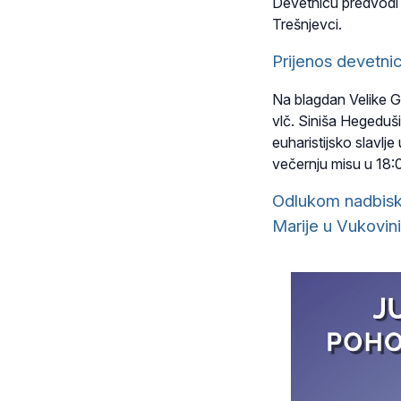
Devetnicu predvod
Trešnjevci.
Prijenos devetni
Na blagdan Velike G
vlč. Siniša Hegeduš
euharistijsko slavlj
večernju misu u 18:
Odlukom nadbisk
Marije u Vukovini