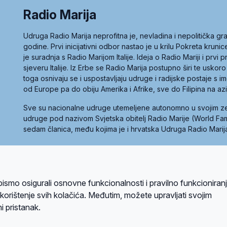
Radio Marija
Udruga Radio Marija neprofitna je, nevladina i nepolitička 
godine. Prvi inicijativni odbor nastao je u krilu Pokreta kruni
je suradnja s Radio Marijom Italije. Ideja o Radio Mariji i prvi
sjeveru Italije. Iz Erbe se Radio Marija postupno širi te uskoro
toga osnivaju se i uspostavljaju udruge i radijske postaje s
od Europe pa do obiju Amerika i Afrike, sve do Filipina na az
Sve su nacionalne udruge utemeljene autonomno u svojim 
udruge pod nazivom Svjetska obitelj Radio Marije (World Famil
sedam članica, među kojima je i hrvatska Udruga Radio Marij
la privatnosti
Kolačići
Uvjeti korištenja
bismo osigurali osnovne funkcionalnosti i pravilno funkcioniran
A sustavom
a korištenje svih kolačića. Međutim, možete upravljati svojim
i pristanak.