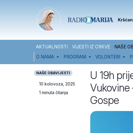
Skip to content
Skip to footer
Kršćan
AKTUALNOSTI
VIJESTI IZ CRKVE
NAŠE OB
O NAMA
PROGRAM
VOLONTERI
P
U 19h prij
NAŠE OBAVIJESTI
Vukovine 
10 kolovoza, 2025
1 minuta čitanja
Gospe