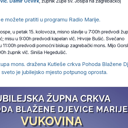
i
vlč. Damir Ocvirk
, župnik Župe sv. Josipa na zagrebačkoj
ce možete pratiti u programu Radio Marije.
ospe, u petak 15. kolovoza, misno slavlje u 7:00h predvodi žup
ić; misu u 9:00h predvodi kapelan vlč. Hrvoje Bušić. Svečano
e u 11:00h predvodi pomoćni biskup zagrebački mons. Mijo Gorsk
00h župnik vlč. Siniša Hegedušić.
upa mons. dražena Kutleše crkva Pohoda Blažene D
 sveto je jubilejsko mjesto potpunog oprosta.