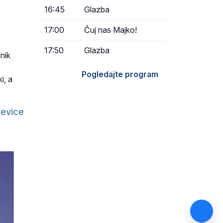
16:45
Glazba
17:00
Čuj nas Majko!
17:50
Glazba
nik
Pogledajte program
i, a
jevice