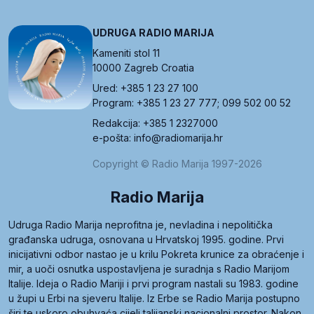
UDRUGA RADIO MARIJA
Kameniti stol 11
10000 Zagreb Croatia
Ured: +385 1 23 27 100
Program: +385 1 23 27 777; 099 502 00 52
Redakcija: +385 1 2327000
e-pošta: info@radiomarija.hr
Copyright © Radio Marija 1997-2026
Radio Marija
Udruga Radio Marija neprofitna je, nevladina i nepolitička
građanska udruga, osnovana u Hrvatskoj 1995. godine. Prvi
inicijativni odbor nastao je u krilu Pokreta krunice za obraćenje i
mir, a uoči osnutka uspostavljena je suradnja s Radio Marijom
Italije. Ideja o Radio Mariji i prvi program nastali su 1983. godine
u župi u Erbi na sjeveru Italije. Iz Erbe se Radio Marija postupno
širi te uskoro obuhvaća cijeli talijanski nacionalni prostor. Nakon