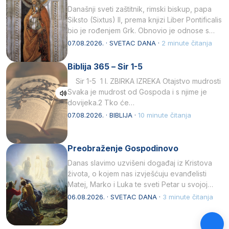
Današnji sveti zaštitnik, rimski biskup, papa
Siksto (Sixtus) II, prema knjizi Liber Pontificalis
bio je rođenjem Grk. Obnovio je odnose s
afričkim…
07.08.2026. · SVETAC DANA ·
2 minute čitanja
Biblija 365 – Sir 1-5
Sir 1-5 1 I. ZBIRKA IZREKA Otajstvo mudrosti
Svaka je mudrost od Gospoda i s njime je
dovijeka.2 Tko će…
07.08.2026. · BIBLIJA ·
10 minute čitanja
Preobraženje Gospodinovo
Danas slavimo uzvišeni događaj iz Kristova
života, o kojem nas izvješćuju evanđelisti
Matej, Marko i Luka te sveti Petar u svojoj
drugoj…
06.08.2026. · SVETAC DANA ·
3 minute čitanja