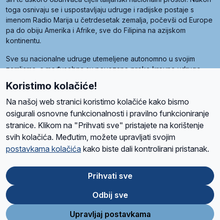
toga osnivaju se i uspostavljaju udruge i radijske postaje s
imenom Radio Marija u četrdesetak zemalja, počevši od Europe
pa do obiju Amerika i Afrike, sve do Filipina na azijskom
kontinentu.
Sve su nacionalne udruge utemeljene autonomno u svojim
zemljama, a međusobna su povezane preko krovne udruge
pod nazivom Svjetska obitelj Radio Marije (World Family of
Koristimo kolačiće!
Radio Maria). Svjetsku obitelj utemeljilo je sedam članica, među
kojima je i hrvatska Udruga Radio Marija.
Na našoj web stranici koristimo kolačiće kako bismo
osigurali osnovne funkcionalnosti i pravilno funkcioniranje
stranice. Klikom na "Prihvati sve" pristajete na korištenje
svih kolačića. Međutim, možete upravljati svojim
O nama
Radio
Program
Volonteri
Prijatelji
Kontakt
Pravila privatnosti
postavkama kolačića
kako biste dali kontrolirani pristanak.
Kolačići
Uvjeti korištenja
Ova stranica je zaštićena Google reCAPTCHA sustavom
Prihvati sve
Odbij sve
App
Google
Store
Play
Upravljaj postavkama