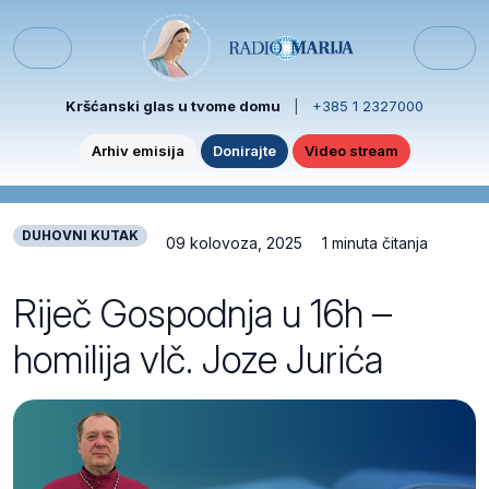
Skip to content
Skip to footer
Menu
Kršćanski glas u tvome domu
|
+385 1 2327000
Arhiv emisija
Donirajte
Video stream
DUHOVNI KUTAK
09 kolovoza, 2025
1 minuta čitanja
Riječ Gospodnja u 16h –
homilija vlč. Joze Jurića