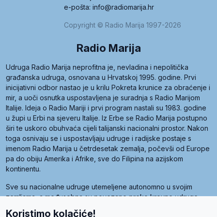
e-pošta: info@radiomarija.hr
Copyright © Radio Marija 1997-2026
Radio Marija
Udruga Radio Marija neprofitna je, nevladina i nepolitička
građanska udruga, osnovana u Hrvatskoj 1995. godine. Prvi
inicijativni odbor nastao je u krilu Pokreta krunice za obraćenje i
mir, a uoči osnutka uspostavljena je suradnja s Radio Marijom
Italije. Ideja o Radio Mariji i prvi program nastali su 1983. godine
u župi u Erbi na sjeveru Italije. Iz Erbe se Radio Marija postupno
širi te uskoro obuhvaća cijeli talijanski nacionalni prostor. Nakon
toga osnivaju se i uspostavljaju udruge i radijske postaje s
imenom Radio Marija u četrdesetak zemalja, počevši od Europe
pa do obiju Amerika i Afrike, sve do Filipina na azijskom
kontinentu.
Sve su nacionalne udruge utemeljene autonomno u svojim
zemljama, a međusobna su povezane preko krovne udruge
pod nazivom Svjetska obitelj Radio Marije (World Family of
Koristimo kolačiće!