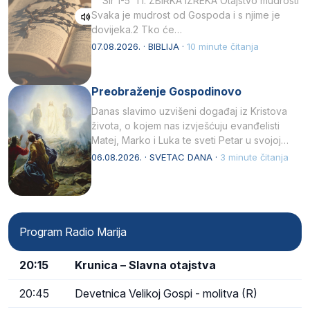
Sir 1-5 1 I. ZBIRKA IZREKA Otajstvo mudrosti
Svaka je mudrost od Gospoda i s njime je
dovijeka.2 Tko će…
07.08.2026. · BIBLIJA ·
10 minute čitanja
Preobraženje Gospodinovo
Danas slavimo uzvišeni događaj iz Kristova
života, o kojem nas izvješćuju evanđelisti
Matej, Marko i Luka te sveti Petar u svojoj
drugoj…
06.08.2026. · SVETAC DANA ·
3 minute čitanja
Program Radio Marija
20:15
Krunica – Slavna otajstva
20:45
Devetnica Velikoj Gospi - molitva (R)