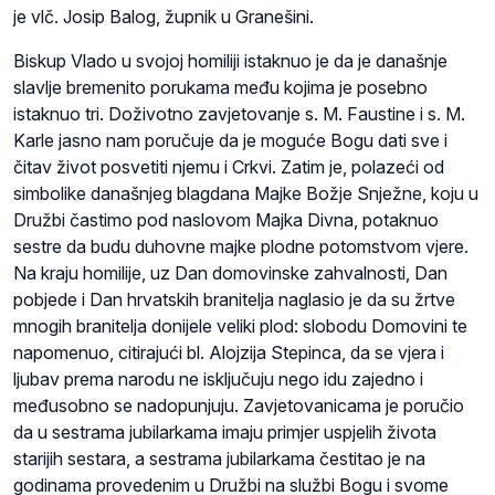
je vlč. Josip Balog, župnik u Granešini.
Biskup Vlado u svojoj homiliji istaknuo je da je današnje
slavlje bremenito porukama među kojima je posebno
istaknuo tri. Doživotno zavjetovanje s. M. Faustine i s. M.
Karle jasno nam poručuje da je moguće Bogu dati sve i
čitav život posvetiti njemu i Crkvi. Zatim je, polazeći od
simbolike današnjeg blagdana Majke Božje Snježne, koju u
Družbi častimo pod naslovom Majka Divna, potaknuo
sestre da budu duhovne majke plodne potomstvom vjere.
Na kraju homilije, uz Dan domovinske zahvalnosti, Dan
pobjede i Dan hrvatskih branitelja naglasio je da su žrtve
mnogih branitelja donijele veliki plod: slobodu Domovini te
napomenuo, citirajući bl. Alojzija Stepinca, da se vjera i
ljubav prema narodu ne isključuju nego idu zajedno i
međusobno se nadopunjuju. Zavjetovanicama je poručio
da u sestrama jubilarkama imaju primjer uspjelih života
starijih sestara, a sestrama jubilarkama čestitao je na
godinama provedenim u Družbi na službi Bogu i svome