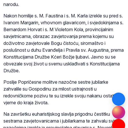
narodu.
Nakon homilije s. M. Faustina i s. M. Karla izrekle su pred s.
Ivanom Margarin, vrhovnom glavaricom, i svjedokinjama s.
Bernardom Horvat i s. M Violetom Kola, provincijalnim
savjetnicama, obrazac zavjetovanja prema kojemu su
doživotno zavjetovale Bogu čistoću, siromaštvo i
poslušnost u duhu Evanđelja i Pravila sv. Augustina, prema
Konstitucijama Družbe Kćeri Božje ljubavi. Javno su se
obvezale svoj život u svemu usklađivati s Konstitucijama
Družbe.
Poslije Popričesne molitve nazočne sestre jubilarke
zahvalile su Gospodinu za milost ustrajnosti u
redovničkome pozivu te su izrekle svoju nakanu ostati mu
vjerne do kraja života.
Na završetku euharistijskog slavlja prigodnu čestitku
sestrama zavjetovanicama i jubilarkama te zahvalu svima
nazočnima izrekla je provincijalna glavarica s. Nevenka