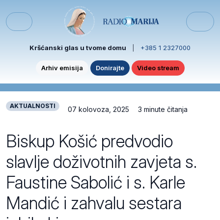
Skip to content
Skip to footer
Menu
Kršćanski glas u tvome domu
|
+385 1 2327000
Arhiv emisija
Donirajte
Video stream
AKTUALNOSTI
07 kolovoza, 2025
3 minute čitanja
Biskup Košić predvodio
slavlje doživotnih zavjeta s.
Faustine Sabolić i s. Karle
Mandić i zahvalu sestara