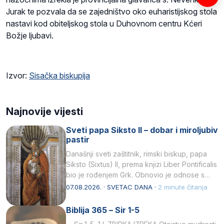
Jurak te pozvala da se zajedništvo oko euharistijskog stola
nastavi kod obiteljskog stola u Duhovnom centru Kćeri
Božje ljubavi.
Izvor:
Sisačka biskupija
Najnovije vijesti
Sveti papa Siksto II – dobar i miroljubiv
pastir
Današnji sveti zaštitnik, rimski biskup, papa
Siksto (Sixtus) II, prema knjizi Liber Pontificalis
bio je rođenjem Grk. Obnovio je odnose s
afričkim…
07.08.2026. · SVETAC DANA ·
2 minute čitanja
Biblija 365 – Sir 1-5