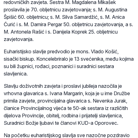
redovničkih zavjeta. Sestra M. Magdalena Mikašek
proslavila je 70. obljetnicu zavjetovanja; s. M. Augustina
Špišić 60. obljetnicu; s. M. Silva Samardžić, s. M. Anica
Ćurić i s. M. Damira Pergar 50. obljetnicu zavjetovanja, a s.
M. Antonela Rašić i s. Danijela Koprek 25. obljetnicu
zavjetovanja.
Euharistijsko slavlje predvodio je mons. Vlado Košić,
sisački biskup. Koncelebriralo je 13 svećenika, među kojima
su bili župnici, rođaci, poznanici i suradnici sestara
slavljenica.
Slavlju doživotnih zavjeta i proslavi jubileja nazočila je
vrhovna glavarica s. Ivana Margarin, koja je u ime Družbe
primila zavjete, provincijalna glavarica s. Nevenka Jurak,
članice Provincijalnog vijeća te 50-ak sestara iz različitih
dijelova Provincije, obitelj, rodbina i prijatelji slavljenica,
Suradnici Božje ljubavi te članovi KUD-a Oporovec.
Na početku euharistijskog slavlja sve nazočne pozdravio