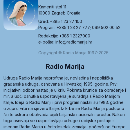
Kameniti stol 11
10000 Zagreb Croatia
Ured: +385 1 23 27 100
Program: +385 1 23 27 777; 099 502 00 52
Redakcija: +385 1 2327000
e-pošta: info@radiomarija.hr
Copyright © Radio Marija 1997-2026
Radio Marija
Udruga Radio Marija neprofitna je, nevladina i nepolitička
građanska udruga, osnovana u Hrvatskoj 1995. godine. Prvi
inicijativni odbor nastao je u krilu Pokreta krunice za obraćenje i
mir, a uoči osnutka uspostavljena je suradnja s Radio Marijom
Italije. Ideja o Radio Mariji i prvi program nastali su 1983. godine
u župi u Erbi na sjeveru Italije. Iz Erbe se Radio Marija postupno
širi te uskoro obuhvaća cijeli talijanski nacionalni prostor. Nakon
toga osnivaju se i uspostavljaju udruge i radijske postaje s
imenom Radio Marija u četrdesetak zemalja, počevši od Europe