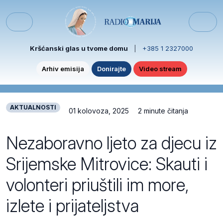
Skip to content
Skip to footer
Menu
Kršćanski glas u tvome domu
|
+385 1 2327000
Arhiv emisija
Donirajte
Video stream
AKTUALNOSTI
01 kolovoza, 2025
2 minute čitanja
Nezaboravno ljeto za djecu iz
Srijemske Mitrovice: Skauti i
volonteri priuštili im more,
izlete i prijateljstva