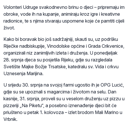
Volonteri Udruge svakodnevno brinu o djeci – pripremaju im
obroke, vode ih na kupanje, animiraju kroz igre i kreativne
radionice, te s njima stvaraju uspomene koje će pamtiti cijeli
život.
Kako bi boravak bio još sadržajniji, skauti su, uz podršku
Riječke nadbiskupije, Vinodolske općine i Grada Crikvenice,
organizirali niz zanimljivih izleta i druženja. U ponedjeljak
28. srpnja djeca su posjetila Rijeku, gdje su razgledala
Svetište Majke Božje Trsatske, katedralu sv. Vida i crkvu
Uznesenja Marijina.
U srijedu 30. srpnja na svojoj farmi ugostio ih je OPG Lucić,
gdje su se upoznali s magarcima i životom na selu. Dan
kasnije, 31. srpnja, proveli su u veselom druženju uz pizzu u
pizzeriji „Na Piketu“, a posebno iznenađenje djeci bit će
priušteno u petak 1. kolovoza – izlet brodom Mali Marino u
Vrbnik.