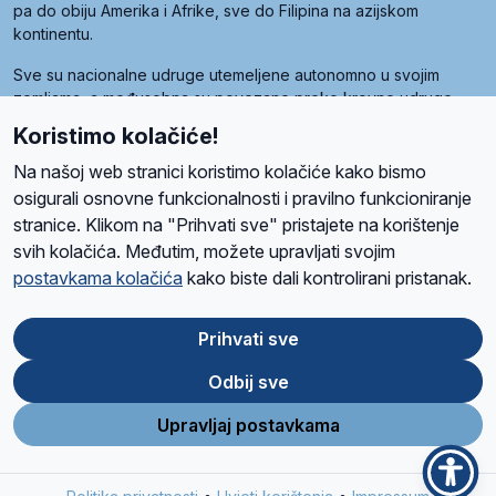
pa do obiju Amerika i Afrike, sve do Filipina na azijskom
kontinentu.
Sve su nacionalne udruge utemeljene autonomno u svojim
zemljama, a međusobna su povezane preko krovne udruge
pod nazivom Svjetska obitelj Radio Marije (World Family of
Koristimo kolačiće!
Radio Maria). Svjetsku obitelj utemeljilo je sedam članica, među
kojima je i hrvatska Udruga Radio Marija.
Na našoj web stranici koristimo kolačiće kako bismo
osigurali osnovne funkcionalnosti i pravilno funkcioniranje
stranice. Klikom na "Prihvati sve" pristajete na korištenje
svih kolačića. Međutim, možete upravljati svojim
O nama
Radio
Program
Volonteri
Prijatelji
Kontakt
Pravila privatnosti
postavkama kolačića
kako biste dali kontrolirani pristanak.
Kolačići
Uvjeti korištenja
Ova stranica je zaštićena Google reCAPTCHA sustavom
Prihvati sve
Odbij sve
App
Google
Store
Play
Upravljaj postavkama
Design and development
SIK
&
C-Tel