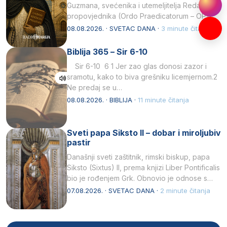
Guzmana, svećenika i utemeljitelja Reda
propovjednika (Ordo Praedicatorum – OP).
Svojim životom, dubokom ljubavlju prema
08.08.2026. · SVETAC DANA ·
3 minute čitanja
Kristu…
Biblija 365 – Sir 6-10
Sir 6-10 6 1 Jer zao glas donosi zazor i
sramotu, kako to biva grešniku licemjernom.2
Ne predaj se u…
08.08.2026. · BIBLIJA ·
11 minute čitanja
Sveti papa Siksto II – dobar i miroljubiv
pastir
Današnji sveti zaštitnik, rimski biskup, papa
Siksto (Sixtus) II, prema knjizi Liber Pontificalis
bio je rođenjem Grk. Obnovio je odnose s
afričkim…
07.08.2026. · SVETAC DANA ·
2 minute čitanja