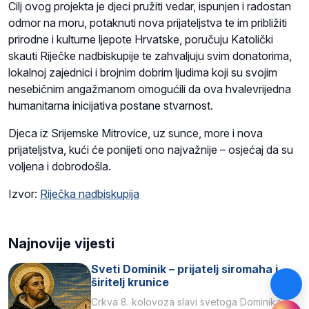
Cilj ovog projekta je djeci pružiti vedar, ispunjen i radostan
odmor na moru, potaknuti nova prijateljstva te im približiti
prirodne i kulturne ljepote Hrvatske, poručuju Katolički
skauti Riječke nadbiskupije te zahvaljuju svim donatorima,
lokalnoj zajednici i brojnim dobrim ljudima koji su svojim
nesebičnim angažmanom omogućili da ova hvalevrijedna
humanitarna inicijativa postane stvarnost.
Djeca iz Srijemske Mitrovice, uz sunce, more i nova
prijateljstva, kući će ponijeti ono najvažnije – osjećaj da su
voljena i dobrodošla.
Izvor:
Riječka nadbiskupija
Najnovije vijesti
Sveti Dominik – prijatelj siromaha i
širitelj krunice
Crkva 8. kolovoza slavi svetoga Dominika