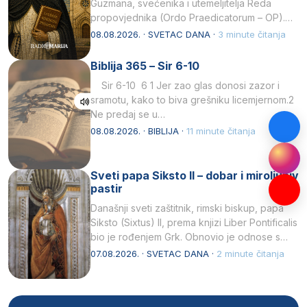
Guzmana, svećenika i utemeljitelja Reda
propovjednika (Ordo Praedicatorum – OP).
Svojim životom, dubokom ljubavlju prema
08.08.2026. · SVETAC DANA ·
3 minute čitanja
Kristu…
Biblija 365 – Sir 6-10
Sir 6-10 6 1 Jer zao glas donosi zazor i
sramotu, kako to biva grešniku licemjernom.2
Ne predaj se u…
08.08.2026. · BIBLIJA ·
11 minute čitanja
Sveti papa Siksto II – dobar i miroljubiv
pastir
Današnji sveti zaštitnik, rimski biskup, papa
Siksto (Sixtus) II, prema knjizi Liber Pontificalis
bio je rođenjem Grk. Obnovio je odnose s
afričkim…
07.08.2026. · SVETAC DANA ·
2 minute čitanja