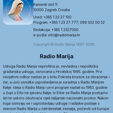
Kameniti stol 11
10000 Zagreb Croatia
Ured: +385 1 23 27 100
Program: +385 1 23 27 777; 099 502 00 52
Redakcija: +385 1 2327000
e-pošta: info@radiomarija.hr
Copyright © Radio Marija 1997-2026
Radio Marija
Udruga Radio Marija neprofitna je, nevladina i nepolitička
građanska udruga, osnovana u Hrvatskoj 1995. godine. Prvi
inicijativni odbor nastao je u krilu Pokreta krunice za obraćenje i
mir, a uoči osnutka uspostavljena je suradnja s Radio Marijom
Italije. Ideja o Radio Mariji i prvi program nastali su 1983. godine
u župi u Erbi na sjeveru Italije. Iz Erbe se Radio Marija postupno
širi te uskoro obuhvaća cijeli talijanski nacionalni prostor. Nakon
toga osnivaju se i uspostavljaju udruge i radijske postaje s
imenom Radio Marija u četrdesetak zemalja, počevši od Europe