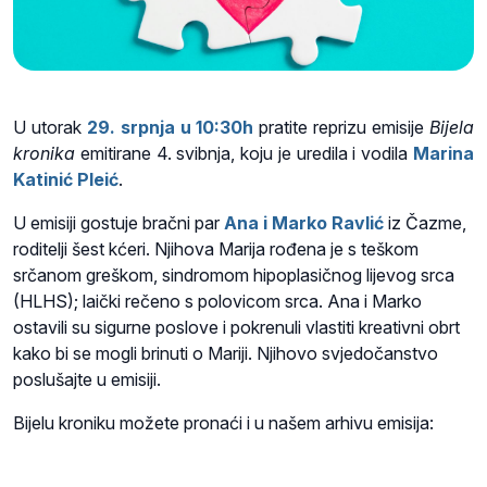
U utorak
29. srpnja u 10:30h
pratite reprizu
emisije
Bijela
kronika
emitirane 4. svibnja, koju
je uredila i vodila
Marina
Katinić Pleić
.
U emisiji gostuje bračni par
Ana i Marko Ravlić
iz Čazme,
roditelji šest kćeri. Njihova Marija rođena je s teškom
srčanom greškom, sindromom hipoplasičnog lijevog srca
(HLHS); laički rečeno s polovicom srca. Ana i Marko
ostavili su sigurne poslove i pokrenuli vlastiti kreativni obrt
kako bi se mogli brinuti o Mariji. Njihovo svjedočanstvo
poslušajte u emisiji.
Bijelu kroniku možete pronaći i u našem arhivu emisija: