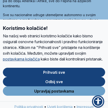
pa do obiju Amerika i Afrike, sve do Filipina na azijskom
kontinentu.
Sve su nacionalne udruge utemeljene autonomno u svojim
zemljama, a međusobna su povezane preko krovne udruge
pod nazivom Svjetska obitelj Radio Marije (World Family of
Koristimo kolačiće!
Radio Maria). Svjetsku obitelj utemeljilo je sedam članica, među
kojima je i hrvatska Udruga Radio Marija.
Na našoj web stranici koristimo kolačiće kako bismo
osigurali osnovne funkcionalnosti i pravilno funkcioniranje
stranice. Klikom na "Prihvati sve" pristajete na korištenje
svih kolačića. Međutim, možete upravljati svojim
O nama
Radio
Program
Volonteri
Prijatelji
Kontakt
Pravila privatnosti
postavkama kolačića
kako biste dali kontrolirani pristanak.
Kolačići
Uvjeti korištenja
Ova stranica je zaštićena Google reCAPTCHA sustavom
Prihvati sve
Odbij sve
App
Google
Store
Play
Upravljaj postavkama
Design and development
SIK
&
C-Tel
•
•
Politika privatnosti
Uvjeti korištenja
Impressum