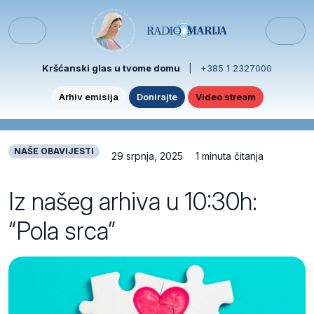
Skip to content
Skip to footer
Menu
Kršćanski glas u tvome domu
|
+385 1 2327000
Arhiv emisija
Donirajte
Video stream
NAŠE OBAVIJESTI
29 srpnja, 2025
1 minuta čitanja
Iz našeg arhiva u 10:30h:
“Pola srca”