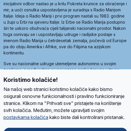
inicijativni odbor nastao je u krilu Pokreta krunice za obraćenje i
mir, a uoči osnutka uspostavljena je suradnja s Radio Marijom
Italije. Ideja o Radio Mariji i prvi program nastali su 1983. godine
u župi u Erbi na sjeveru Italije. Iz Erbe se Radio Marija postupno
širi te uskoro obuhvaća cijeli talijanski nacionalni prostor. Nakon
toga osnivaju se i uspostavljaju udruge i radijske postaje s
imenom Radio Marija u četrdesetak zemalja, počevši od Europe
pa do obiju Amerika i Afrike, sve do Filipina na azijskom
kontinentu.
Sve su nacionalne udruge utemeljene autonomno u svojim
zemljama, a međusobna su povezane preko krovne udruge
pod nazivom Svjetska obitelj Radio Marije (World Family of
Koristimo kolačiće!
Radio Maria). Svjetsku obitelj utemeljilo je sedam članica, među
kojima je i hrvatska Udruga Radio Marija.
Na našoj web stranici koristimo kolačiće kako bismo
osigurali osnovne funkcionalnosti i pravilno funkcioniranje
stranice. Klikom na "Prihvati sve" pristajete na korištenje
svih kolačića. Međutim, možete upravljati svojim
O nama
Radio
Program
Volonteri
Prijatelji
Kontakt
Pravila privatnosti
postavkama kolačića
kako biste dali kontrolirani pristanak.
Kolačići
Uvjeti korištenja
Ova stranica je zaštićena Google reCAPTCHA sustavom