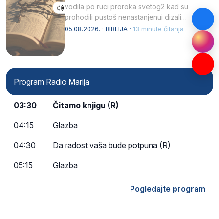
vodila po ruci proroka svetog2 kad su
prohodili pustoš nenastanjenui dizali…
05.08.2026. · BIBLIJA ·
13 minute čitanja
Program Radio Marija
03:30
Čitamo knjigu (R)
04:15
Glazba
04:30
Da radost vaša bude potpuna (R)
05:15
Glazba
Pogledajte program