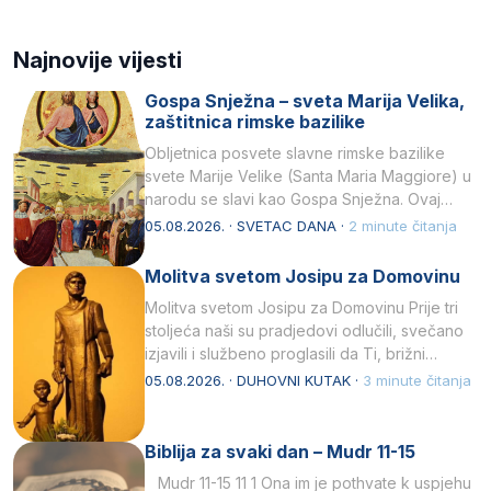
Najnovije vijesti
Gospa Snježna – sveta Marija Velika,
zaštitnica rimske bazilike
Obljetnica posvete slavne rimske bazilike
svete Marije Velike (Santa Maria Maggiore) u
narodu se slavi kao Gospa Snježna. Ovaj
naziv, Sancta Maria…
05.08.2026. · SVETAC DANA ·
2 minute čitanja
Molitva svetom Josipu za Domovinu
Molitva svetom Josipu za Domovinu Prije tri
stoljeća naši su pradjedovi odlučili, svečano
izjavili i službeno proglasili da Ti, brižni
Poočime Isusov,…
05.08.2026. · DUHOVNI KUTAK ·
3 minute čitanja
Biblija za svaki dan – Mudr 11-15
Mudr 11-15 11 1 Ona im je pothvate k uspjehu