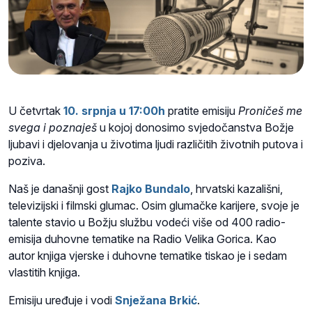
U četvrtak
10. srpnja u 17:00h
pratite emisiju
Proničeš me
svega i poznaješ
u kojoj donosimo svjedočanstva Božje
ljubavi i djelovanja u životima ljudi različitih životnih putova i
poziva.
Naš je današnji gost
Rajko Bundalo
, hrvatski kazališni,
televizijski i filmski glumac. Osim glumačke karijere, svoje je
talente stavio u Božju službu vodeći više od 400 radio-
emisija duhovne tematike na Radio Velika Gorica. Kao
autor knjiga vjerske i duhovne tematike tiskao je i sedam
vlastitih knjiga.
Emisiju uređuje i vodi
Snježana Brkić
.