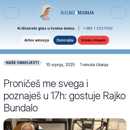
Skip to content
Skip to footer
Menu
Kršćanski glas u tvome domu
|
+385 1 2327000
Arhiv emisija
Donirajte
Video stream
NAŠE OBAVIJESTI
10 srpnja, 2025
1 minuta čitanja
Proničeš me svega i
poznaješ u 17h: gostuje Rajko
Bundalo