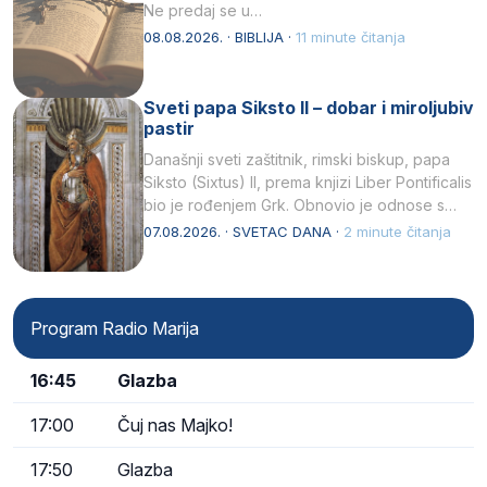
Ne predaj se u…
08.08.2026. · BIBLIJA ·
11 minute čitanja
Sveti papa Siksto II – dobar i miroljubiv
pastir
Današnji sveti zaštitnik, rimski biskup, papa
Siksto (Sixtus) II, prema knjizi Liber Pontificalis
bio je rođenjem Grk. Obnovio je odnose s
afričkim…
07.08.2026. · SVETAC DANA ·
2 minute čitanja
Program Radio Marija
16:45
Glazba
17:00
Čuj nas Majko!
17:50
Glazba