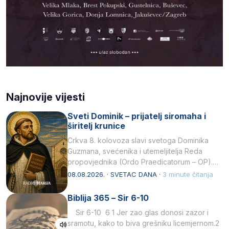
Najnovije vijesti
Sveti Dominik – prijatelj siromaha i
širitelj krunice
Crkva 8. kolovoza slavi svetoga Dominika
Guzmana, svećenika i utemeljitelja Reda
propovjednika (Ordo Praedicatorum – OP).
Svojim životom, dubokom ljubavlju prema
08.08.2026. · SVETAC DANA ·
3 minute čitanja
Kristu…
Biblija 365 – Sir 6-10
Sir 6-10 6 1 Jer zao glas donosi zazor i
sramotu, kako to biva grešniku licemjernom.2