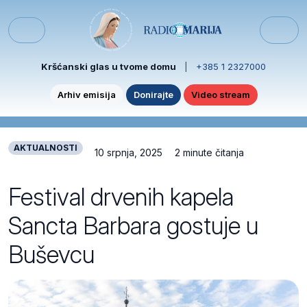
Skip to content
Skip to footer
Menu
Kršćanski glas u tvome domu
|
+385 1 2327000
Arhiv emisija
Donirajte
Video stream
AKTUALNOSTI
10 srpnja, 2025
2 minute čitanja
Festival drvenih kapela
Sancta Barbara gostuje u
Buševcu