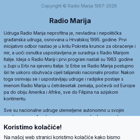
Copyright © Radio Marija 1997-2026
Radio Marija
Udruga Radio Marija neprofitna je, nevladina i nepolitička
građanska udruga, osnovana u Hrvatskoj 1995. godine. Prvi
inicijativni odbor nastao je u krilu Pokreta krunice za obraćenje i
mir, a uoči osnutka uspostavljena je suradnja s Radio Marijom
Italije. Ideja o Radio Mariji i prvi program nastali su 1983. godine
u župi u Erbi na sjeveru Italije. Iz Erbe se Radio Marija postupno
širi te uskoro obuhvaća cijeli talijanski nacionalni prostor. Nakon
toga osnivaju se i uspostavljaju udruge i radijske postaje s
imenom Radio Marija u četrdesetak zemalja, počevši od Europe
pa do obiju Amerika i Afrike, sve do Filipina na azijskom
kontinentu.
Sve su nacionalne udruge utemeljene autonomno u svojim
zemljama, a međusobna su povezane preko krovne udruge
pod nazivom Svjetska obitelj Radio Marije (World Family of
Koristimo kolačiće!
Radio Maria). Svjetsku obitelj utemeljilo je sedam članica, među
kojima je i hrvatska Udruga Radio Marija.
Na našoj web stranici koristimo kolačiće kako bismo