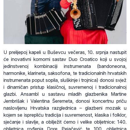
U prelijepoj kapeli u Buševcu večeras, 10. srpnja nastupit
će inovativni komorni sastav Duo Croatico koji u svojoj
jedinstvenoj kombinaciji instrumenata (bandoneona,
harmonike, klarineta, saksofona, te tradicionalnih hrvatskih
instrumenata poput sopila, sluškinje i trojnica) donosi svjež
i dinamičan pristup klasičnoj, suvremenoj i tradicionalnoj
glazbi. Ansambl u sastavu mladih glazbenika Martine
Jembrišak i Valentina Šeremeta, donosi koncertnu priču
naslovljenu Hrvatska razglednica – glazbeni mozaik u
kojem se isprepliću tradicija i suvremenost, klasika i folklor,
sjećanje i slavlje, a obilježit ćemo i velike obljetnice: 140.
obljetnica rođenja Dore Pejačević te 100. obljetnica